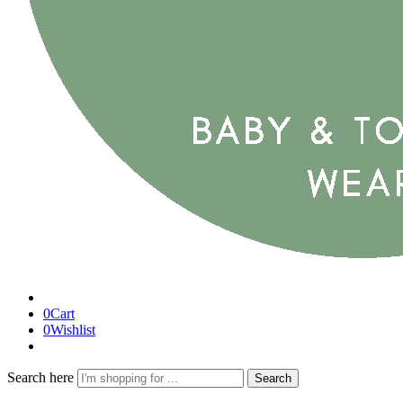
0
Cart
0
Wishlist
Search here
Search