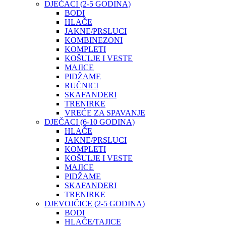
DJEČACI (2-5 GODINA)
BODI
HLAČE
JAKNE/PRSLUCI
KOMBINEZONI
KOMPLETI
KOŠULJE I VESTE
MAJICE
PIDŽAME
RUČNICI
SKAFANDERI
TRENIRKE
VREĆE ZA SPAVANJE
DJEČACI (6-10 GODINA)
HLAČE
JAKNE/PRSLUCI
KOMPLETI
KOŠULJE I VESTE
MAJICE
PIDŽAME
SKAFANDERI
TRENIRKE
DJEVOJČICE (2-5 GODINA)
BODI
HLAČE/TAJICE