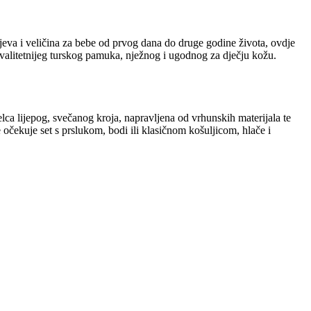
eva i veličina za bebe od prvog dana do druge godine života, ovdje
kvalitetnijeg turskog pamuka, nježnog i ugodnog za dječju kožu.
elca lijepog, svečanog kroja, napravljena od vrhunskih materijala te
 očekuje set s prslukom, bodi ili klasičnom košuljicom, hlače i