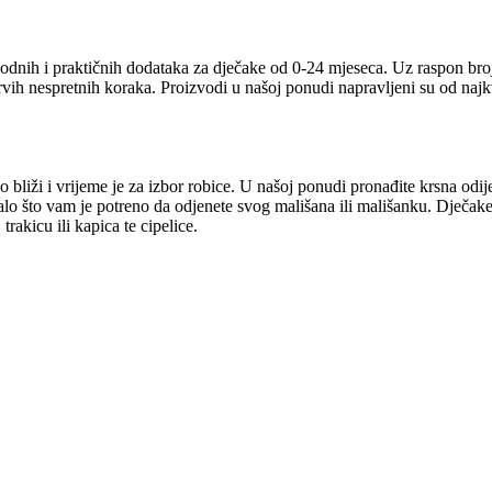
odnih i praktičnih dodataka za dječake od 0-24 mjeseca. Uz raspon broj
prvih nespretnih koraka. Proizvodi u našoj ponudi napravljeni su od naj
 bliži i vrijeme je za izbor robice. U našoj ponudi pronađite krsna odij
talo što vam je potreno da odjenete svog mališana ili mališanku. Dječake
rakicu ili kapica te cipelice.