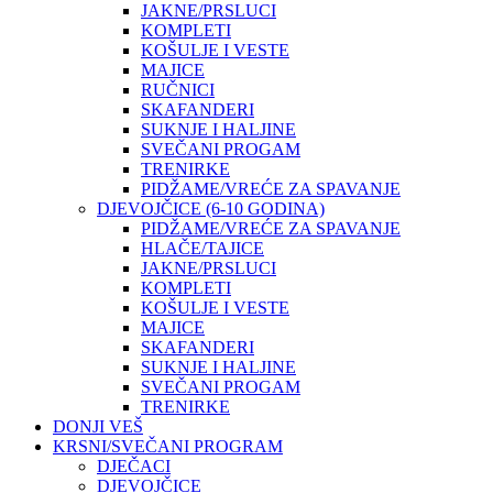
JAKNE/PRSLUCI
KOMPLETI
KOŠULJE I VESTE
MAJICE
RUČNICI
SKAFANDERI
SUKNJE I HALJINE
SVEČANI PROGAM
TRENIRKE
PIDŽAME/VREĆE ZA SPAVANJE
DJEVOJČICE (6-10 GODINA)
PIDŽAME/VREĆE ZA SPAVANJE
HLAČE/TAJICE
JAKNE/PRSLUCI
KOMPLETI
KOŠULJE I VESTE
MAJICE
SKAFANDERI
SUKNJE I HALJINE
SVEČANI PROGAM
TRENIRKE
DONJI VEŠ
KRSNI/SVEČANI PROGRAM
DJEČACI
DJEVOJČICE