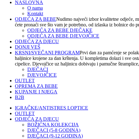
NASLOVNA
O nama
Kontakt
ODJEĆA ZA BEBE
Nudimo najveći izbor kvalitetne odjeće, m
ćete pronaći sve što vam je potrebno, od izlaska iz bolnice do 
ODJEĆA ZA BEBE DJEČAKE
ODJEĆA ZA BEBE DJEVOJČICE
ODJEĆA ZA DJECU
DONJI VEŠ
KRSNI/SVEČANI PROGRAM
Prvi dan za pamćenje se polako
haljinice krojene za dan krštenja. U kompletima dolazi i sve os
cipelice. Djevojčice uz haljinicu dobivaju i pamučne štramplice, t
DJEČACI
DJEVOJČICE
OUTLET
OPREMA ZA BEBE
KUPANJE I NJEGA
B2B
IGRAČKE/ANTISTRES LOPTICE
OUTLET
ODJEĆA ZA DJECU
BOŽIĆNA KOLEKCIJA
DJEČACI (5-8 GODINA)
DJEČACI (9-12 GODINA)