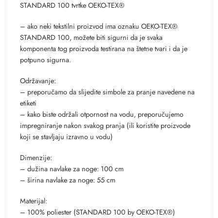
STANDARD 100 tvrtke OEKO-TEX®
– ako neki tekstilni proizvod ima oznaku OEKO-TEX®
STANDARD 100, možete biti sigurni da je svaka
komponenta tog proizvoda testirana na štetne tvari i da je
potpuno sigurna.
Održavanje:
– preporučamo da slijedite simbole za pranje navedene na
etiketi
– kako biste održali otpornost na vodu, preporučujemo
impregniranje nakon svakog pranja (ili koristite proizvode
koji se stavljaju izravno u vodu)
Dimenzije:
– dužina navlake za noge: 100 cm
– širina navlake za noge: 55 cm
Materijal:
– 100% poliester (STANDARD 100 by OEKO-TEX®)