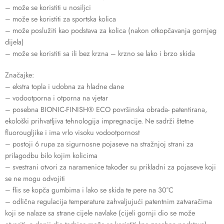
– može se koristiti u nosiljci
– može se koristiti za sportska kolica
– može poslužiti kao podstava za kolica (nakon otkopčavanja gornjeg
dijela)
– može se koristiti sa ili bez krzna – krzno se lako i brzo skida
Značajke:
– ekstra topla i udobna za hladne dane
– vodootporna i otporna na vjetar
– posebna BIONIC-FINISH® ECO površinska obrada- patentirana,
ekološki prihvatljiva tehnologija impregnacije. Ne sadrži štetne
fluorougljike i ima vrlo visoku vodootpornost
– postoji 6 rupa za sigurnosne pojaseve na stražnjoj strani za
prilagodbu bilo kojim kolicima
– svestrani otvori za naramenice također su prikladni za pojaseve koji
se ne mogu odvojiti
– flis se kopča gumbima i lako se skida te pere na 30°C
– odlična regulacija temperature zahvaljujući patentnim zatvaračima
koji se nalaze sa strane cijele navlake (cijeli gornji dio se može