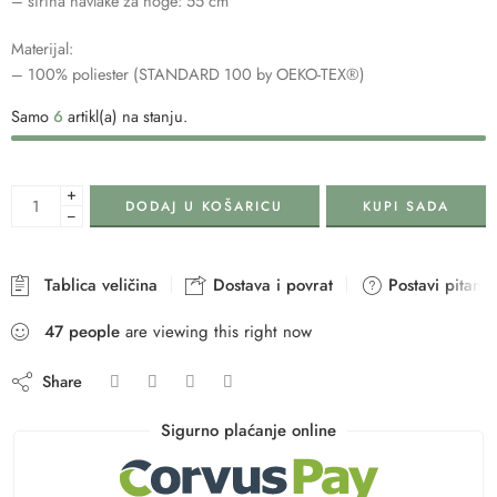
– širina navlake za noge: 55 cm
Materijal:
– 100% poliester (STANDARD 100 by OEKO-TEX®)
Samo
6
artikl(a) na stanju.
+
DODAJ U KOŠARICU
KUPI SADA
−
Tablica veličina
Dostava i povrat
Postavi pitanje
47
people
are viewing this right now
Share
Sigurno plaćanje online