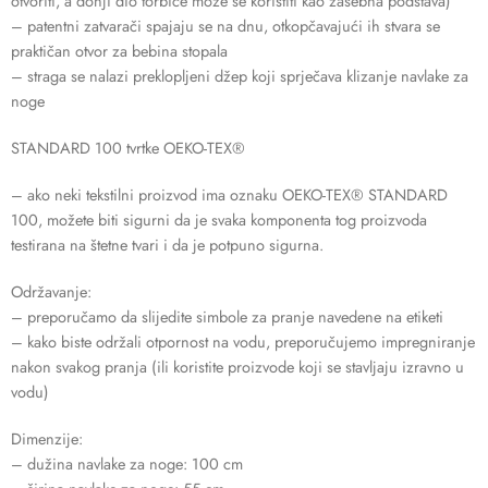
otvoriti, a donji dio torbice može se koristiti kao zasebna podstava)
– patentni zatvarači spajaju se na dnu, otkopčavajući ih stvara se
praktičan otvor za bebina stopala
– straga se nalazi preklopljeni džep koji sprječava klizanje navlake za
noge
STANDARD 100 tvrtke OEKO-TEX®
– ako neki tekstilni proizvod ima oznaku OEKO-TEX® STANDARD
100, možete biti sigurni da je svaka komponenta tog proizvoda
testirana na štetne tvari i da je potpuno sigurna.
Održavanje:
– preporučamo da slijedite simbole za pranje navedene na etiketi
– kako biste održali otpornost na vodu, preporučujemo impregniranje
nakon svakog pranja (ili koristite proizvode koji se stavljaju izravno u
vodu)
Dimenzije:
– dužina navlake za noge: 100 cm