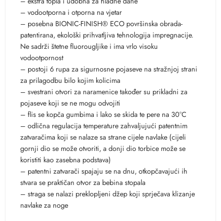
– ekstra topla i udobna za hladne dane
– vodootporna i otporna na vjetar
– posebna BIONIC-FINISH® ECO površinska obrada-
patentirana, ekološki prihvatljiva tehnologija impregnacije.
Ne sadrži štetne fluorougljike i ima vrlo visoku
vodootpornost
– postoji 6 rupa za sigurnosne pojaseve na stražnjoj strani
za prilagodbu bilo kojim kolicima
– svestrani otvori za naramenice također su prikladni za
pojaseve koji se ne mogu odvojiti
– flis se kopča gumbima i lako se skida te pere na 30°C
– odlična regulacija temperature zahvaljujući patentnim
zatvaračima koji se nalaze sa strane cijele navlake (cijeli
gornji dio se može otvoriti, a donji dio torbice može se
koristiti kao zasebna podstava)
– patentni zatvarači spajaju se na dnu, otkopčavajući ih
stvara se praktičan otvor za bebina stopala
– straga se nalazi preklopljeni džep koji sprječava klizanje
navlake za noge