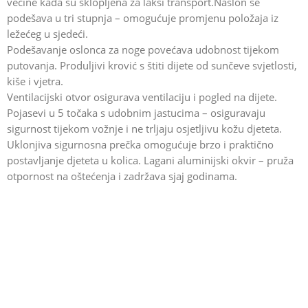
večine kada su sklopljena za lakši transport.Naslon se
podešava u tri stupnja – omogućuje promjenu položaja iz
ležećeg u sjedeći.
Podešavanje oslonca za noge povećava udobnost tijekom
putovanja. Produljivi krović s štiti dijete od sunčeve svjetlosti,
kiše i vjetra.
Ventilacijski otvor osigurava ventilaciju i pogled na dijete.
Pojasevi u 5 točaka s udobnim jastucima – osiguravaju
sigurnost tijekom vožnje i ne trljaju osjetljivu kožu djeteta.
Uklonjiva sigurnosna prečka omogućuje brzo i praktično
postavljanje djeteta u kolica. Lagani aluminijski okvir – pruža
otpornost na oštećenja i zadržava sjaj godinama.