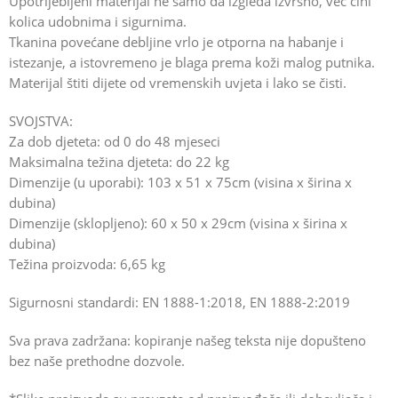
Upotrijebljeni materijal ne samo da izgleda izvrsno, već čini
kolica udobnima i sigurnima.
Tkanina povećane debljine vrlo je otporna na habanje i
istezanje, a istovremeno je blaga prema koži malog putnika.
Materijal štiti dijete od vremenskih uvjeta i lako se čisti.
SVOJSTVA:
Za dob djeteta: od 0 do 48 mjeseci
Maksimalna težina djeteta: do 22 kg
Dimenzije (u uporabi): 103 x 51 x 75cm (visina x širina x
dubina)
Dimenzije (sklopljeno): 60 x 50 x 29cm (visina x širina x
dubina)
Težina proizvoda: 6,65 kg
Sigurnosni standardi: EN 1888-1:2018, EN 1888-2:2019
Sva prava zadržana: kopiranje našeg teksta nije dopušteno
bez naše prethodne dozvole.