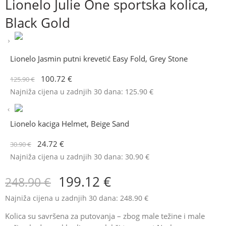
Lionelo Julie One sportska kolica,
Black Gold
Lionelo Jasmin putni krevetić Easy Fold, Grey Stone
100.72
€
125.90
€
Najniža cijena u zadnjih 30 dana:
125.90
€
Lionelo kaciga Helmet, Beige Sand
24.72
€
30.90
€
Najniža cijena u zadnjih 30 dana:
30.90
€
199.12
€
248.90
€
Najniža cijena u zadnjih 30 dana:
248.90
€
Kolica su savršena za putovanja – zbog male težine i male