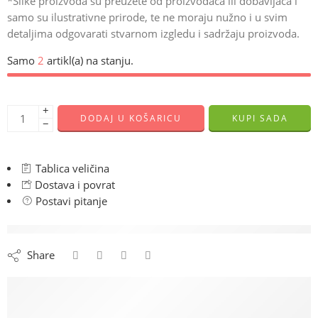
*Slike proizvoda su preuzete od proizvođača ili dobavljača i
samo su ilustrativne prirode, te ne moraju nužno i u svim
detaljima odgovarati stvarnom izgledu i sadržaju proizvoda.
Samo
2
artikl(a) na stanju.
+
DODAJ U KOŠARICU
KUPI SADA
−
Tablica veličina
Dostava i povrat
Postavi pitanje
are viewing this right now
Share