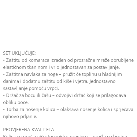
SET UKLJUČUJE:
• Zaštitu od komaraca izrađen od prozračne mreže obrubljene
elastičnom tkaninom i vrlo jednostavan za postavljanje.
• Zaštitna navlaka za noge – pružit će toplinu u hladnijim
danima i dodatnu zaštitu od kiše i vjetra. Jednostavno
sastavljanje pomoću vrpci.
• Držač za bocu ili čašu – odvojivi držač koji se prilagođava
obliku boce.
• Torba za nošenje kolica – olakšava nošenje kolica i sprječava
njihovo prljanje.
PROVJERENA KVALITETA
Kolica su prošla višestupanjsku provjeru – prošla su brojne