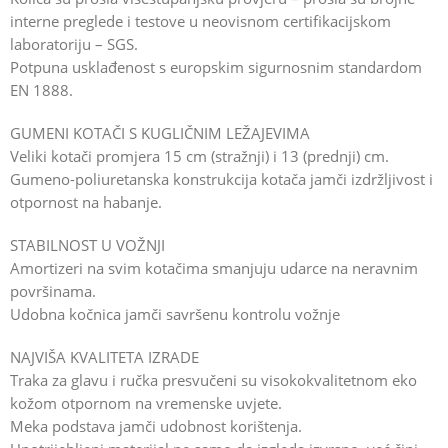
interne preglede i testove u neovisnom certifikacijskom
laboratoriju – SGS.
Potpuna usklađenost s europskim sigurnosnim standardom
EN 1888.
GUMENI KOTAČI S KUGLIČNIM LEŽAJEVIMA
Veliki kotači promjera 15 cm (stražnji) i 13 (prednji) cm.
Gumeno-poliuretanska konstrukcija kotača jamči izdržljivost i
otpornost na habanje.
STABILNOST U VOŽNJI
Amortizeri na svim kotačima smanjuju udarce na neravnim
površinama.
Udobna kočnica jamči savršenu kontrolu vožnje
NAJVIŠA KVALITETA IZRADE
Traka za glavu i ručka presvučeni su visokokvalitetnom eko
kožom otpornom na vremenske uvjete.
Meka podstava jamči udobnost korištenja.