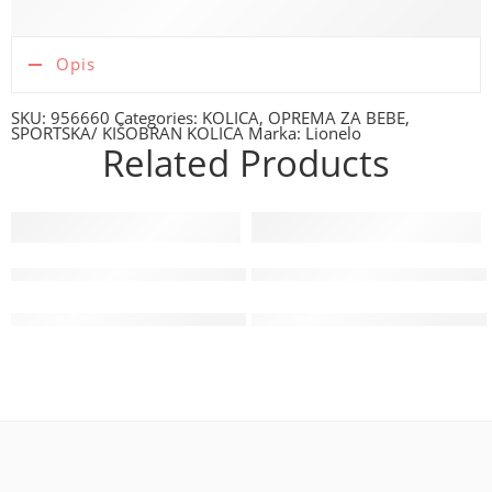
Opis
SKU:
956660
Categories:
KOLICA
,
OPREMA ZA BEBE
,
SPORTSKA/ KIŠOBRAN KOLICA
Marka:
Lionelo
Related Products
-20%
-20%
Lionelo kaciga Helmet, Beige Sand
Lionelo hranilica Floris, Whi
24.72
€
105.52
€
30.90
€
131.90
€
Najniža cijena u zadnjih 30 dana:
Najniža cijena u zadnjih 30 dan
30.90
€