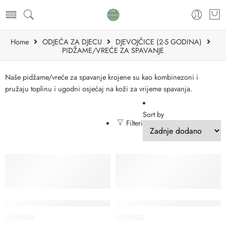
Home
ODJEĆA ZA DJECU
DJEVOJČICE (2-5 GODINA)
PIDŽAME/VREĆE ZA SPAVANJE
Naše pidžame/vreće za spavanje krojene su kao kombinezoni i
pružaju toplinu i ugodni osjećaj na koži za vrijeme spavanja.
Sort by
Filteri
VREĆA ZA SPAVANJE S NOGAVICAMA MUSLIN SORT 2-7 GO
VREĆA ZA SPAVANJE S NOGA
38.00
€
38.00
€