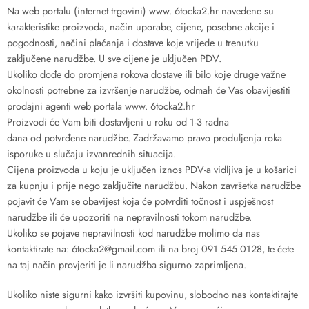
Na web portalu (internet trgovini) www. 6tocka2.hr navedene su
karakteristike proizvoda, način uporabe, cijene, posebne akcije i
pogodnosti, načini plaćanja i dostave koje vrijede u trenutku
zaključene narudžbe. U sve cijene je uključen PDV.
Ukoliko dođe do promjena rokova dostave ili bilo koje druge važne
okolnosti potrebne za izvršenje narudžbe, odmah će Vas obavijestiti
prodajni agenti web portala www. 6tocka2.hr
Proizvodi će Vam biti dostavljeni u roku od 1-3 radna
dana od potvrđene narudžbe. Zadržavamo pravo produljenja roka
isporuke u slučaju izvanrednih situacija.
Cijena proizvoda u koju je uključen iznos PDV-a vidljiva je u košarici
za kupnju i prije nego zaključite narudžbu. Nakon završetka narudžbe
pojavit će Vam se obavijest koja će potvrditi točnost i uspješnost
narudžbe ili će upozoriti na nepravilnosti tokom narudžbe.
Ukoliko se pojave nepravilnosti kod narudžbe molimo da nas
kontaktirate na: 6tocka2@gmail.com ili na broj 091 545 0128, te ćete
na taj način provjeriti je li narudžba sigurno zaprimljena.
Ukoliko niste sigurni kako izvršiti kupovinu, slobodno nas kontaktirajte