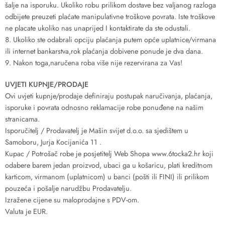
šalje na isporuku. Ukoliko robu prilikom dostave bez valjanog razloga
odbijete preuzeti plaćate manipulativne troškove povrata. Iste troškove
ne placate ukoliko nas unaprijed I kontaktirate da ste odustali.
Ukoliko ste odabrali opciju plaćanja putem opće uplatnice/virmana
ili internet bankarstva,rok plaćanja dobivene ponude je dva dana.
Nakon toga,naručena roba više nije rezervirana za Vas!
UVJETI KUPNJE/PRODAJE
Ovi uvjeti kupnje/prodaje definiraju postupak naručivanja, plaćanja,
isporuke i povrata odnosno reklamacije robe ponuđene na našim
stranicama.
Isporučitelj / Prodavatelj je Mašin svijet d.o.o. sa sjedištem u
Samoboru, Jurja Kocijanića 11 .
Kupac / Potrošač robe je posjetitelj Web Shopa www.6tocka2.hr koji
odabere barem jedan proizvod, ubaci ga u košaricu, plati kreditnom
karticom, virmanom (uplatnicom) u banci (pošti ili FINI) ili prilikom
pouzeća i pošalje narudžbu Prodavatelju.
Izražene cijene su maloprodajne s PDV-om.
Valuta je EUR.