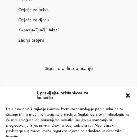
Odjeća za bebe
Odjeća za djecu
Kupanje/Dječiji tekstil
Zadnji brojevi
Sigurno online plaćanje
Upravljajte pristankom za
kolačiće
Da bismo pružili najbolje iskustvo, koristimo tehnologije poput kolačića za
čuvanje i/ili pristup informacijama o uređaju. Suglasnost s ovim tehnologijama
će nam omogućiti da obrađujemo podatke kao što su ponašanje pri
pregledavanju ili jedinstveni ID-ovi na ovoj web stranici. Nepristanak ili
povlačenje suglasnosti može negativno utjecati na određene karakteristike i
funkcije.