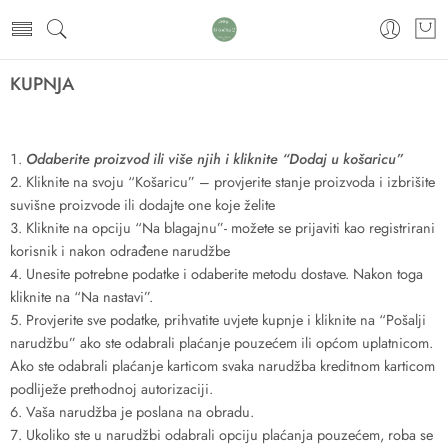
KUPNJA
Odaberite proizvod ili više njih i kliknite “Dodaj u košaricu”
Kliknite na svoju “Košaricu” – provjerite stanje proizvoda i izbrišite
suvišne proizvode ili dodajte one koje želite
Kliknite na opciju “Na blagajnu”- možete se prijaviti kao registrirani
korisnik i nakon odrađene narudžbe
Unesite potrebne podatke i odaberite metodu dostave. Nakon toga
kliknite na “Na nastavi”.
Provjerite sve podatke, prihvatite uvjete kupnje i kliknite na “Pošalji
narudžbu” ako ste odabrali plaćanje pouzećem ili općom uplatnicom.
Ako ste odabrali plaćanje karticom svaka narudžba kreditnom karticom
podliježe prethodnoj autorizaciji.
Vaša narudžba je poslana na obradu.
Ukoliko ste u narudžbi odabrali opciju plaćanja pouzećem, roba se