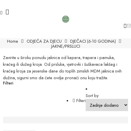
Home
ODJEĆA ZA DJECU
DJEČACI (6-10 GODINA)
JAKNE/PRSLUCI
Zavirite u široku ponudu jaknica od kepera, trapera i pamuka,
kraćeg ili dužeg kroja. Od prsluka, vjetrovki i šuškavaca lakšeg i
kraćeg kroja za jesenske dane do toplih zimskih MDM jaknica svih
dužina, sigurni smo da ćete ovdje pronaći onu koju tražite.
Filteri
Sort by
Filteri