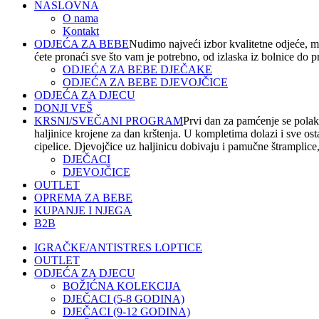
NASLOVNA
O nama
Kontakt
ODJEĆA ZA BEBE
Nudimo najveći izbor kvalitetne odjeće, m
ćete pronaći sve što vam je potrebno, od izlaska iz bolnice do 
ODJEĆA ZA BEBE DJEČAKE
ODJEĆA ZA BEBE DJEVOJČICE
ODJEĆA ZA DJECU
DONJI VEŠ
KRSNI/SVEČANI PROGRAM
Prvi dan za pamćenje se polako
haljinice krojene za dan krštenja. U kompletima dolazi i sve os
cipelice. Djevojčice uz haljinicu dobivaju i pamučne štramplice, t
DJEČACI
DJEVOJČICE
OUTLET
OPREMA ZA BEBE
KUPANJE I NJEGA
B2B
IGRAČKE/ANTISTRES LOPTICE
OUTLET
ODJEĆA ZA DJECU
BOŽIĆNA KOLEKCIJA
DJEČACI (5-8 GODINA)
DJEČACI (9-12 GODINA)