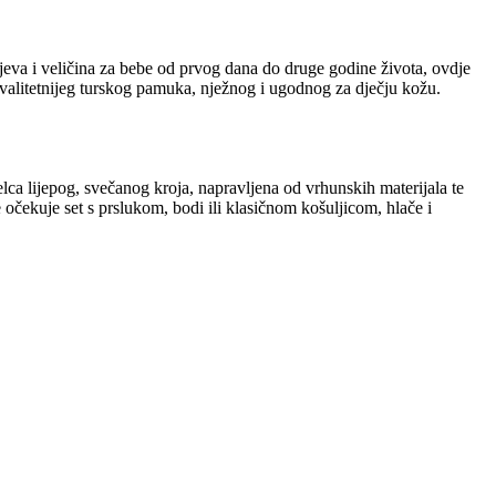
eva i veličina za bebe od prvog dana do druge godine života, ovdje
kvalitetnijeg turskog pamuka, nježnog i ugodnog za dječju kožu.
elca lijepog, svečanog kroja, napravljena od vrhunskih materijala te
 očekuje set s prslukom, bodi ili klasičnom košuljicom, hlače i