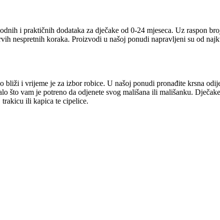
odnih i praktičnih dodataka za dječake od 0-24 mjeseca. Uz raspon broj
prvih nespretnih koraka. Proizvodi u našoj ponudi napravljeni su od naj
 bliži i vrijeme je za izbor robice. U našoj ponudi pronađite krsna odij
talo što vam je potreno da odjenete svog mališana ili mališanku. Dječake
rakicu ili kapica te cipelice.