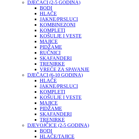
DJEČACI (2-5 GODINA)
BODI
HLAČE
JAKNE/PRSLUCI
KOMBINEZONI
KOMPLETI
KOŠULJE I VESTE
MAJICE
PIDŽAME
RUČNICI
SKAFANDERI
TRENIRKE
VREĆE ZA SPAVANJE
DJEČACI (6-10 GODINA)
HLAČE
JAKNE/PRSLUCI
KOMPLETI
KOŠULJE I VESTE
MAJICE
PIDŽAME
SKAFANDERI
TRENIRKE
DJEVOJČICE (2-5 GODINA)
BODI
HLAČE/TAJICE