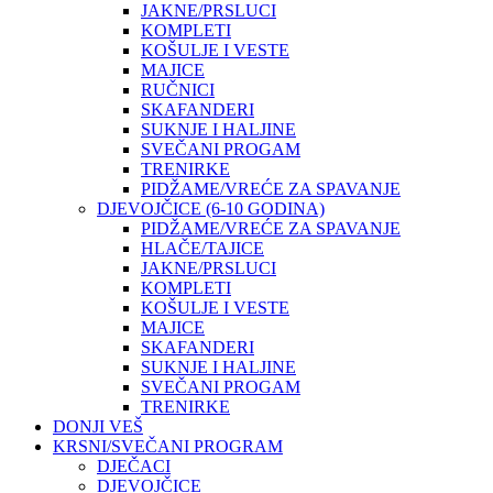
JAKNE/PRSLUCI
KOMPLETI
KOŠULJE I VESTE
MAJICE
RUČNICI
SKAFANDERI
SUKNJE I HALJINE
SVEČANI PROGAM
TRENIRKE
PIDŽAME/VREĆE ZA SPAVANJE
DJEVOJČICE (6-10 GODINA)
PIDŽAME/VREĆE ZA SPAVANJE
HLAČE/TAJICE
JAKNE/PRSLUCI
KOMPLETI
KOŠULJE I VESTE
MAJICE
SKAFANDERI
SUKNJE I HALJINE
SVEČANI PROGAM
TRENIRKE
DONJI VEŠ
KRSNI/SVEČANI PROGRAM
DJEČACI
DJEVOJČICE