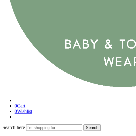
0
Cart
0
Wishlist
Search here
Search