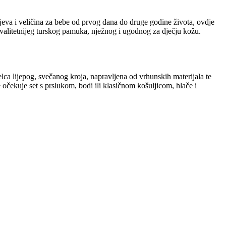
eva i veličina za bebe od prvog dana do druge godine života, ovdje
kvalitetnijeg turskog pamuka, nježnog i ugodnog za dječju kožu.
elca lijepog, svečanog kroja, napravljena od vrhunskih materijala te
 očekuje set s prslukom, bodi ili klasičnom košuljicom, hlače i