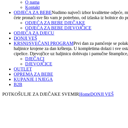
O nama
Kontakt
ODJEĆA ZA BEBE
Nudimo najveći izbor kvalitetne odjeće, m
ćete pronaći sve što vam je potrebno, od izlaska iz bolnice do 
ODJEĆA ZA BEBE DJEČAKE
ODJEĆA ZA BEBE DJEVOJČICE
ODJEĆA ZA DJECU
DONJI VEŠ
KRSNI/SVEČANI PROGRAM
Prvi dan za pamćenje se polako
haljinice krojene za dan krštenja. U kompletima dolazi i sve os
cipelice. Djevojčice uz haljinicu dobivaju i pamučne štramplice, t
DJEČACI
DJEVOJČICE
OUTLET
OPREMA ZA BEBE
KUPANJE I NJEGA
B2B
POTKOŠULJE ZA DJEČAKE SVEMIR
Home
DONJI VEŠ