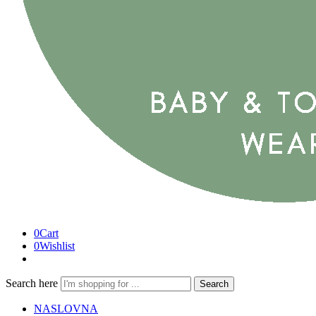
0
Cart
0
Wishlist
Search here
Search
NASLOVNA