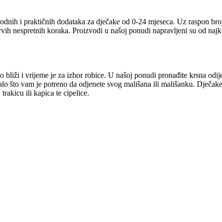
odnih i praktičnih dodataka za dječake od 0-24 mjeseca. Uz raspon broj
prvih nespretnih koraka. Proizvodi u našoj ponudi napravljeni su od naj
 bliži i vrijeme je za izbor robice. U našoj ponudi pronađite krsna odij
talo što vam je potreno da odjenete svog mališana ili mališanku. Dječake
rakicu ili kapica te cipelice.