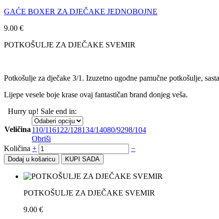
GAĆE BOXER ZA DJEČAKE JEDNOBOJNE
9.00
€
POTKOŠULJE ZA DJEČAKE SVEMIR
Potkošulje za dječake 3/1. Izuzetno ugodne pamučne potkošulje, sast
Lijepe vesele boje krase ovaj fantastičan brand donjeg veša.
Hurry up! Sale end in:
Veličina
110/116
122/128
134/140
80/92
98/104
Obriši
Količina
+
−
Dodaj u košaricu
KUPI SADA
POTKOŠULJE ZA DJEČAKE SVEMIR
9.00
€