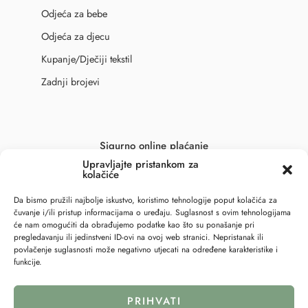
Odjeća za bebe
Odjeća za djecu
Kupanje/Dječiji tekstil
Zadnji brojevi
Sigurno online plaćanje
Upravljajte pristankom za
kolačiće
Da bismo pružili najbolje iskustvo, koristimo tehnologije poput kolačića za
čuvanje i/ili pristup informacijama o uređaju. Suglasnost s ovim tehnologijama
će nam omogućiti da obrađujemo podatke kao što su ponašanje pri
pregledavanju ili jedinstveni ID-ovi na ovoj web stranici. Nepristanak ili
povlačenje suglasnosti može negativno utjecati na određene karakteristike i
funkcije.
PRIHVATI