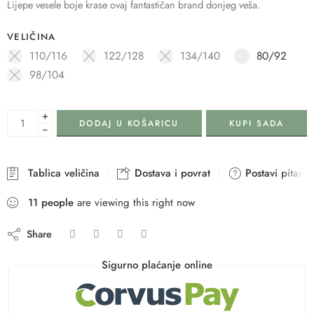
Lijepe vesele boje krase ovaj fantastičan brand donjeg veša.
VELIČINA
110/116
122/128
134/140
80/92
98/104
+
DODAJ U KOŠARICU
KUPI SADA
−
Tablica veličina
Dostava i povrat
Postavi pitanje
11
people
are viewing this right now
Share
Sigurno plaćanje online