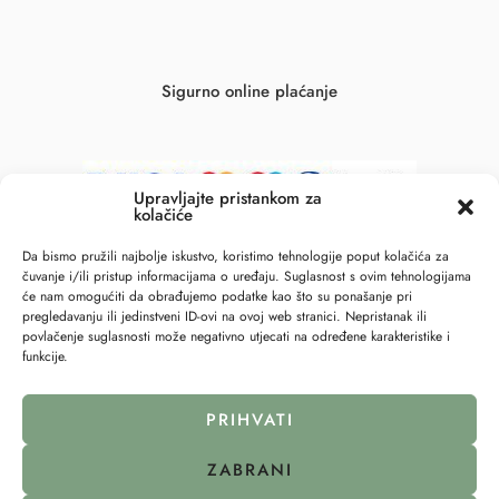
Sigurno online plaćanje
Upravljajte pristankom za
kolačiće
Da bismo pružili najbolje iskustvo, koristimo tehnologije poput kolačića za
čuvanje i/ili pristup informacijama o uređaju. Suglasnost s ovim tehnologijama
će nam omogućiti da obrađujemo podatke kao što su ponašanje pri
pregledavanju ili jedinstveni ID-ovi na ovoj web stranici. Nepristanak ili
povlačenje suglasnosti može negativno utjecati na određene karakteristike i
funkcije.
© 2023 – All Right reserved – 6točka2 !
PRIHVATI
Pravila privatnosti
Politika kolačića (EU)
ZABRANI