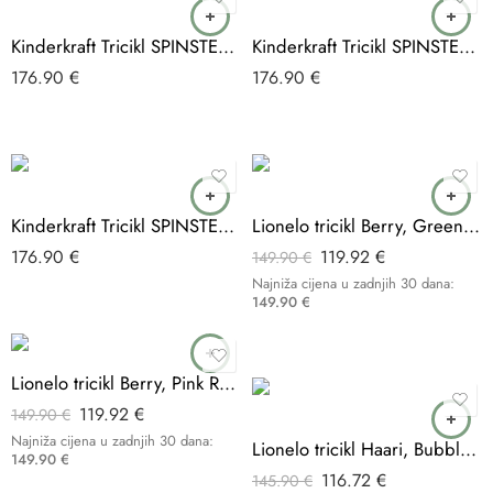
Kinderkraft Tricikl SPINSTEP, pastelno zeleni
Kinderkraft Tricikl SPINSTEP, platinum/grey
176.90
€
176.90
€
-20%
Kinderkraft Tricikl SPINSTEP, roza
Lionelo tricikl Berry, Green Forest
176.90
€
119.92
€
149.90
€
Najniža cijena u zadnjih 30 dana:
149.90
€
-20%
-20%
Lionelo tricikl Berry, Pink Rose
119.92
€
149.90
€
Najniža cijena u zadnjih 30 dana:
Lionelo tricikl Haari, Bubblegum
149.90
€
116.72
€
145.90
€