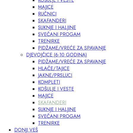
KOŠULJE I VESTE
MAJICE
RUČNICI
SKAFANDERI
SUKNJE I HALJINE
SVEČANI PROGAM
TRENIRKE
PIDŽAME/VREĆE ZA SPAVANJE
DJEVOJČICE (6-10 GODINA)
PIDŽAME/VREĆE ZA SPAVANJE
HLAČE/TAJICE
JAKNE/PRSLUCI
KOMPLETI
KOŠULJE I VESTE
MAJICE
SKAFANDERI
SUKNJE I HALJINE
SVEČANI PROGAM
TRENIRKE
DONJI VEŠ