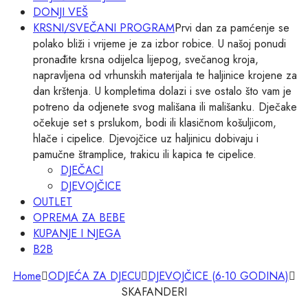
DONJI VEŠ
KRSNI/SVEČANI PROGRAM
Prvi dan za pamćenje se
polako bliži i vrijeme je za izbor robice. U našoj ponudi
pronađite krsna odijelca lijepog, svečanog kroja,
napravljena od vrhunskih materijala te haljinice krojene za
dan krštenja. U kompletima dolazi i sve ostalo što vam je
potreno da odjenete svog mališana ili mališanku. Dječake
očekuje set s prslukom, bodi ili klasičnom košuljicom,
hlače i cipelice. Djevojčice uz haljinicu dobivaju i
pamučne štramplice, trakicu ili kapica te cipelice.
DJEČACI
DJEVOJČICE
OUTLET
OPREMA ZA BEBE
KUPANJE I NJEGA
B2B
Home
ODJEĆA ZA DJECU
DJEVOJČICE (6-10 GODINA)
SKAFANDERI