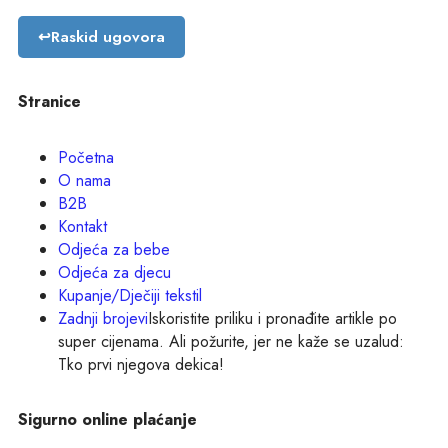
↩
Raskid ugovora
Stranice
Početna
O nama
B2B
Kontakt
Odjeća za bebe
Odjeća za djecu
Kupanje/Dječiji tekstil
Zadnji brojevi
Iskoristite priliku i pronađite artikle po
super cijenama. Ali požurite, jer ne kaže se uzalud:
Tko prvi njegova dekica!
Sigurno online plaćanje