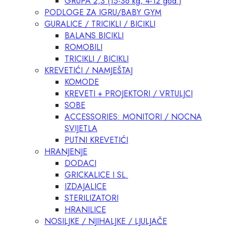
GRUPA 2,3 (15-36 kg, 4-12 god.)
PODLOGE ZA IGRU/BABY GYM
GURALICE / TRICIKLI / BICIKLI
BALANS BICIKLI
ROMOBILI
TRICIKLI / BICIKLI
KREVETIĆI / NAMJEŠTAJ
KOMODE
KREVETI + PROJEKTORI / VRTULJCI
SOBE
ACCESSORIES: MONITORI / NOCNA
SVIJETLA
PUTNI KREVETIĆI
HRANJENJE
DODACI
GRICKALICE I SL.
IZDAJALICE
STERILIZATORI
HRANILICE
NOSILJKE / NJIHALJKE / LJULJAČE