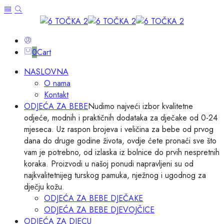
0
Cart
NASLOVNA
O nama
Kontakt
ODJEĆA ZA BEBE
Nudimo najveći izbor kvalitetne
odjeće, modnih i praktičnih dodataka za dječake od 0-24
mjeseca. Uz raspon brojeva i veličina za bebe od prvog
dana do druge godine života, ovdje ćete pronaći sve što
vam je potrebno, od izlaska iz bolnice do prvih nespretnih
koraka. Proizvodi u našoj ponudi napravljeni su od
najkvalitetnijeg turskog pamuka, nježnog i ugodnog za
dječju kožu.
ODJEĆA ZA BEBE DJEČAKE
ODJEĆA ZA BEBE DJEVOJČICE
ODJEĆA ZA DJECU