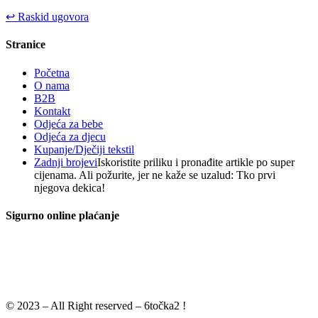
↩
Raskid ugovora
Stranice
Početna
O nama
B2B
Kontakt
Odjeća za bebe
Odjeća za djecu
Kupanje/Dječiji tekstil
Zadnji brojevi
Iskoristite priliku i pronađite artikle po super
cijenama. Ali požurite, jer ne kaže se uzalud: Tko prvi
njegova dekica!
Sigurno online plaćanje
© 2023 – All Right reserved – 6točka2 !