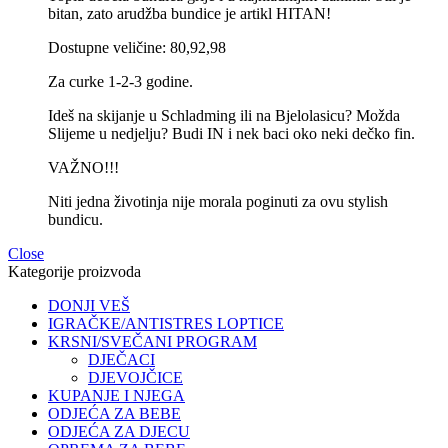
bitan, zato arudžba bundice je artikl HITAN!
Dostupne veličine: 80,92,98
Za curke 1-2-3 godine.
Ideš na skijanje u Schladming ili na Bjelolasicu? Možda
Slijeme u nedjelju? Budi IN i nek baci oko neki dečko fin.
VAŽNO!!!
Niti jedna životinja nije morala poginuti za ovu stylish
bundicu.
Close
Kategorije proizvoda
DONJI VEŠ
IGRAČKE/ANTISTRES LOPTICE
KRSNI/SVEČANI PROGRAM
DJEČACI
DJEVOJČICE
KUPANJE I NJEGA
ODJEĆA ZA BEBE
ODJEĆA ZA DJECU