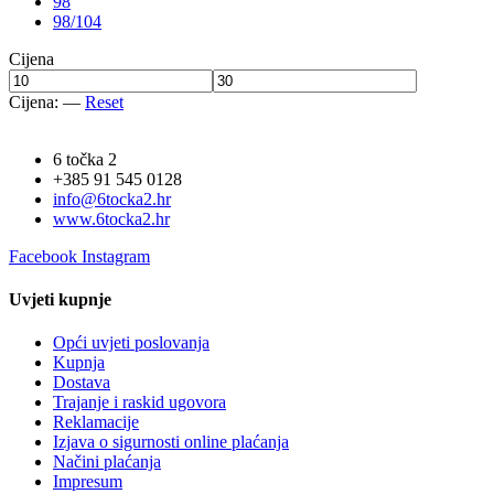
98
98/104
Cijena
Cijena:
—
Reset
6 točka 2
+385 91 545 0128
info@6tocka2.hr
www.6tocka2.hr
Facebook
Instagram
Uvjeti kupnje
Opći uvjeti poslovanja
Kupnja
Dostava
Trajanje i raskid ugovora
Reklamacije
Izjava o sigurnosti online plaćanja
Načini plaćanja
Impresum