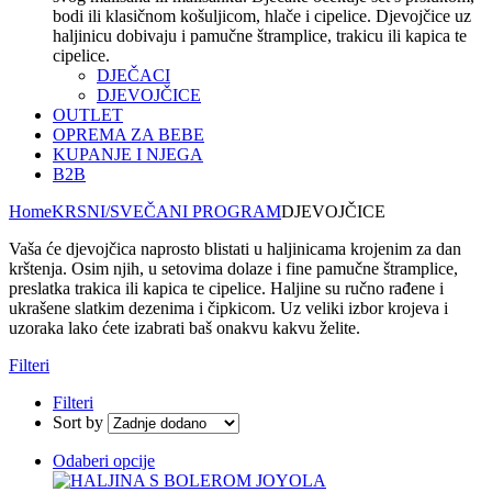
bodi ili klasičnom košuljicom, hlače i cipelice. Djevojčice uz
haljinicu dobivaju i pamučne štramplice, trakicu ili kapica te
cipelice.
DJEČACI
DJEVOJČICE
OUTLET
OPREMA ZA BEBE
KUPANJE I NJEGA
B2B
Home
KRSNI/SVEČANI PROGRAM
DJEVOJČICE
Vaša će djevojčica naprosto blistati u haljinicama krojenim za dan
krštenja. Osim njih, u setovima dolaze i fine pamučne štramplice,
preslatka trakica ili kapica te cipelice. Haljine su ručno rađene i
ukrašene slatkim dezenima i čipkicom. Uz veliki izbor krojeva i
uzoraka lako ćete izabrati baš onakvu kakvu želite.
Filteri
Filteri
Sort by
Odaberi opcije