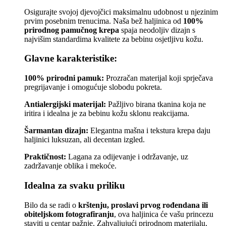
Osigurajte svojoj djevojčici maksimalnu udobnost u njezinim
prvim posebnim trenucima. Naša bež haljinica od
100%
prirodnog pamučnog krepa
spaja neodoljiv dizajn s
najvišim standardima kvalitete za bebinu osjetljivu kožu.
Glavne karakteristike:
100% prirodni pamuk:
Prozračan materijal koji sprječava
pregrijavanje i omogućuje slobodu pokreta.
Antialergijski materijal:
Pažljivo birana tkanina koja ne
iritira i idealna je za bebinu kožu sklonu reakcijama.
Šarmantan dizajn:
Elegantna mašna i tekstura krepa daju
haljinici luksuzan, ali decentan izgled.
Praktičnost:
Lagana za odijevanje i održavanje, uz
zadržavanje oblika i mekoće.
Idealna za svaku priliku
Bilo da se radi o
krštenju, proslavi prvog rođendana ili
obiteljskom fotografiranju
, ova haljinica će vašu princezu
staviti u centar pažnje. Zahvaljujući prirodnom materijalu,