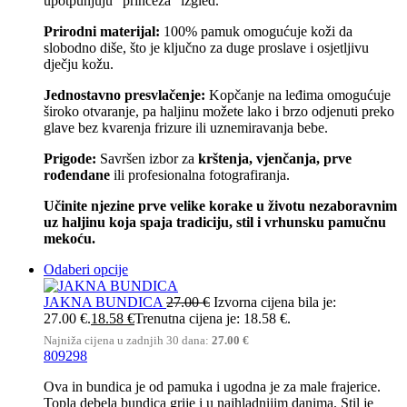
upotpunjuju “princeza” izgled.
Prirodni materijal:
100% pamuk omogućuje koži da
slobodno diše, što je ključno za duge proslave i osjetljivu
dječju kožu.
Jednostavno presvlačenje:
Kopčanje na leđima omogućuje
široko otvaranje, pa haljinu možete lako i brzo odjenuti preko
glave bez kvarenja frizure ili uznemiravanja bebe.
Prigode:
Savršen izbor za
krštenja, vjenčanja, prve
rođendane
ili profesionalna fotografiranja.
Učinite njezine prve velike korake u životu nezaboravnim
uz haljinu koja spaja tradiciju, stil i vrhunsku pamučnu
mekoću.
Odaberi opcije
JAKNA BUNDICA
27.00
€
Izvorna cijena bila je:
27.00 €.
18.58
€
Trenutna cijena je: 18.58 €.
Najniža cijena u zadnjih 30 dana:
27.00
€
80
92
98
Ova in bundica je od pamuka i ugodna je za male frajerice.
Topla debela bundica grije i u najhladnijim danima. Stil je