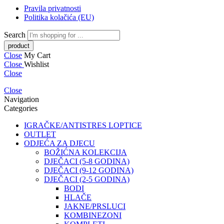
Pravila privatnosti
Politika kolačića (EU)
Search
Close
My Cart
Close
Wishlist
Close
Close
Navigation
Categories
IGRAČKE/ANTISTRES LOPTICE
OUTLET
ODJEĆA ZA DJECU
BOŽIĆNA KOLEKCIJA
DJEČACI (5-8 GODINA)
DJEČACI (9-12 GODINA)
DJEČACI (2-5 GODINA)
BODI
HLAČE
JAKNE/PRSLUCI
KOMBINEZONI