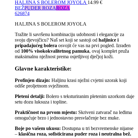
HALJINA S BOLEROM JOYOLA
14.99
€
BEŽ
PUDER ROZA
ROZA
62
68
74
HALJINA S BOLEROM JOYOLA
Tražite li savršenu kombinaciju udobnosti i elegancije za
svoju djevojčicu? Naš set koji se sastoji od
haljinice i
pripadajućeg bolera
osvojit će vas na prvi pogled. Izrađen
od
100% visokokvalitetnog pamuka
, ovaj komplet pruža
maksimalnu nježnost prema osjetljivoj dječjoj koži.
Glavne karakteristike:
Profinjen dizajn:
Haljinu krasi nježni cvjetni uzorak koji
odiše proljetnom svježinom.
Pleteni detalji:
Bolero s teksturiranim pletenim uzorkom daje
setu dozu luksuza i topline.
Praktičnost na prvom mjestu:
Skriveni zatvarač na leđima
omogućuje brzo i jednostavno presvlačenje bez muke.
Boje po vašem ukusu:
Dostupna u tri bezvremenske nijanse
–
klasična roza, sofisticirana puder roza i neutralna bež.