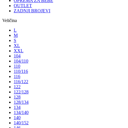
OPREMA ZA BEBE
OUTLET
ZADNJI BROJEVI
Veličina
L
M
S
XL
XXL
104
104/110
110
110/116
116
116/122
122
122/128
128
128/134
134
134/140
140
140/152
146