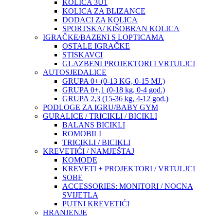
KOLICA 3U1
KOLICA ZA BLIZANCE
DODACI ZA KOLICA
SPORTSKA/ KIŠOBRAN KOLICA
IGRAČKE/BAZENI S LOPTICAMA
OSTALE IGRAČKE
STISKAVCI
GLAZBENI PROJEKTORI I VRTULJCI
AUTOSJEDALICE
GRUPA 0+ (0-13 KG, 0-15 MJ.)
GRUPA 0+,1 (0-18 kg, 0-4 god.)
GRUPA 2,3 (15-36 kg, 4-12 god.)
PODLOGE ZA IGRU/BABY GYM
GURALICE / TRICIKLI / BICIKLI
BALANS BICIKLI
ROMOBILI
TRICIKLI / BICIKLI
KREVETIĆI / NAMJEŠTAJ
KOMODE
KREVETI + PROJEKTORI / VRTULJCI
SOBE
ACCESSORIES: MONITORI / NOCNA
SVIJETLA
PUTNI KREVETIĆI
HRANJENJE