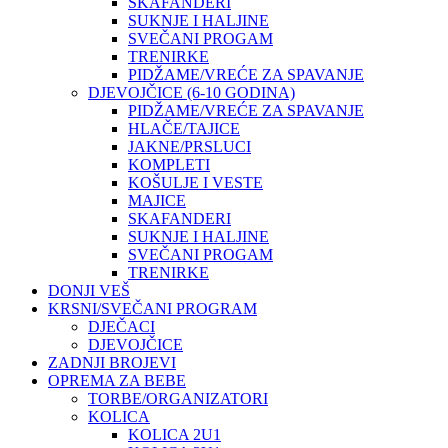
SKAFANDERI
SUKNJE I HALJINE
SVEČANI PROGAM
TRENIRKE
PIDŽAME/VREĆE ZA SPAVANJE
DJEVOJČICE (6-10 GODINA)
PIDŽAME/VREĆE ZA SPAVANJE
HLAČE/TAJICE
JAKNE/PRSLUCI
KOMPLETI
KOŠULJE I VESTE
MAJICE
SKAFANDERI
SUKNJE I HALJINE
SVEČANI PROGAM
TRENIRKE
DONJI VEŠ
KRSNI/SVEČANI PROGRAM
DJEČACI
DJEVOJČICE
ZADNJI BROJEVI
OPREMA ZA BEBE
TORBE/ORGANIZATORI
KOLICA
KOLICA 2U1