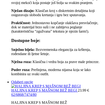
svojoj mekoći koja postaje još bolja sa svakim pranjem.
Nježan dizajn:
Klasičan kroj s diskretnim detaljima koji
osiguravaju slobodu kretanja i igru bez sputavanja.
Praktičnost:
Jednostavno kopčanje olakšava presvlačenje,
dok se materijal brzo suši i ne zahtijeva peglanje
(karakteristična “zgužvana” tekstura je njezin šarm!).
Dostupne boje:
Snježno bijela:
Bezvremenska elegancija za krštenja,
rođendane ili ljetne šetnje.
Nježna roza:
Klasična i vedra boja za prave male princeze.
Puder roza:
Prefinjena, moderna nijansa koja se lako
kombinira uz svaki outfit.
Odaberi opcije
HALJINA KREP S MAŠNOM BEŽ BEGI
23.99
€
62/68
68/74
74/80
HALJINA KREP S MAŠNOM BEŽ