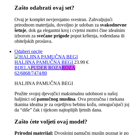
Zašto odabrati ovaj set?
Ovaj je komplet nevjerojatno svestran. Zahvaljujući
prirodnom materijalu, dovoljno je udoban za
svakodnevne
šetnje
, dok ga elegantni kroj i cvjetni motivi čine idealnim
izborom za
svečane prigode
poput krštenja, rođendana ili
obiteljskih proslava.
Odaberi opcije
HALJINA PAMUČNA BEGI
23.99
€
BIJELA
PUDER ROZA
ROZA
62/68
68/74
74/80
HALJINA PAMUČNA BEGI
Pružite svojoj djevojčici maksimalnu udobnost u našoj
haljinici od
pamučnog muslina
. Ova prozračna i mekana
tkanina idealna je za osjetljivu bebinu kožu, omogućujući joj
da “diše” čak i tijekom najtoplijih ljetnih dana.
Zašto ćete voljeti ovaj model?
Prirodni materijal:
Dvoslojni pamučni muslin poznat je po