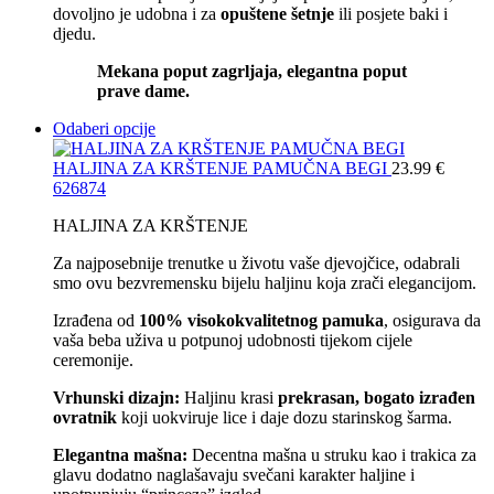
dovoljno je udobna i za
opuštene šetnje
ili posjete baki i
djedu.
Mekana poput zagrljaja, elegantna poput
prave dame.
Odaberi opcije
HALJINA ZA KRŠTENJE PAMUČNA BEGI
23.99
€
62
68
74
HALJINA ZA KRŠTENJE
Za najposebnije trenutke u životu vaše djevojčice, odabrali
smo ovu bezvremensku bijelu haljinu koja zrači elegancijom.
Izrađena od
100% visokokvalitetnog pamuka
, osigurava da
vaša beba uživa u potpunoj udobnosti tijekom cijele
ceremonije.
Vrhunski dizajn:
Haljinu krasi
prekrasan, bogato izrađen
ovratnik
koji uokviruje lice i daje dozu starinskog šarma.
Elegantna mašna:
Decentna mašna u struku kao i trakica za
glavu dodatno naglašavaju svečani karakter haljine i