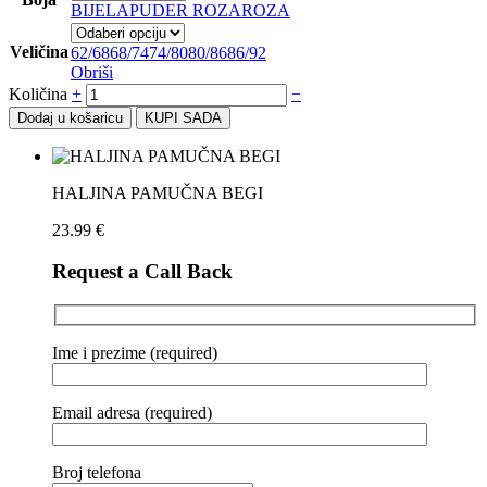
BIJELA
PUDER ROZA
ROZA
Veličina
62/68
68/74
74/80
80/86
86/92
Obriši
Količina
+
−
Dodaj u košaricu
KUPI SADA
HALJINA PAMUČNA BEGI
23.99
€
Request a Call Back
Ime i prezime (required)
Email adresa (required)
Broj telefona