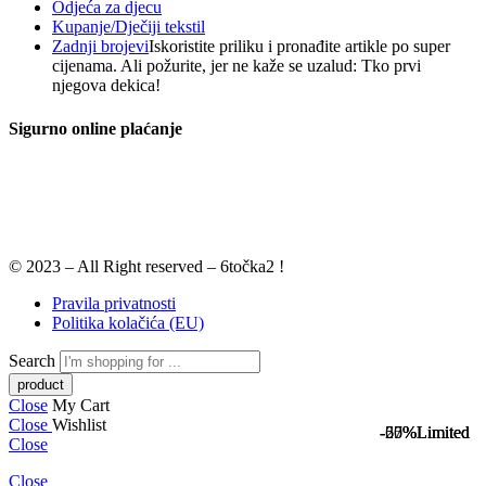
Odjeća za djecu
Kupanje/Dječiji tekstil
Zadnji brojevi
Iskoristite priliku i pronađite artikle po super
cijenama. Ali požurite, jer ne kaže se uzalud: Tko prvi
njegova dekica!
Sigurno online plaćanje
© 2023 – All Right reserved – 6točka2 !
Pravila privatnosti
Politika kolačića (EU)
Search
Close
My Cart
Close
Wishlist
-50%
-67%
-25%
Limited
Limited
Limited
Close
Close