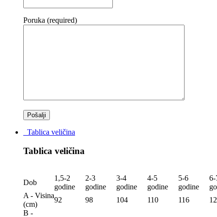
Poruka (required)
Tablica veličina
Tablica veličina
1,5-2
2-3
3-4
4-5
5-6
6-
Dob
godine
godine
godine
godine
godine
go
A - Visina
92
98
104
110
116
12
(сm)
B -