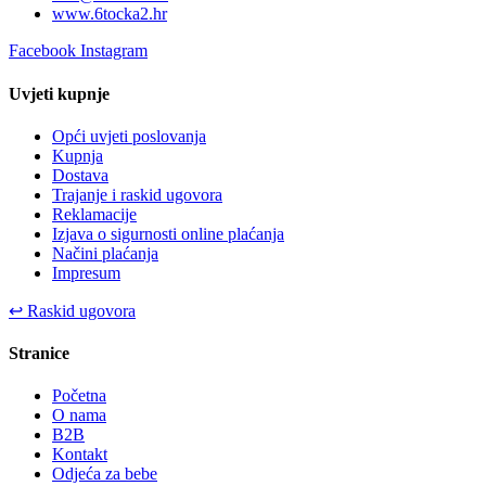
www.6tocka2.hr
Facebook
Instagram
Uvjeti kupnje
Opći uvjeti poslovanja
Kupnja
Dostava
Trajanje i raskid ugovora
Reklamacije
Izjava o sigurnosti online plaćanja
Načini plaćanja
Impresum
↩
Raskid ugovora
Stranice
Početna
O nama
B2B
Kontakt
Odjeća za bebe