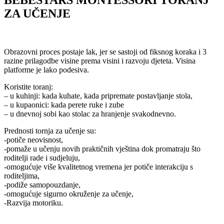
ZA UČENJE
Obrazovni proces postaje lak, jer se sastoji od fiksnog koraka i 3
razine prilagodbe visine prema visini i razvoju djeteta. Visina
platforme je lako podesiva.
Koristite toranj:
– u kuhinji: kada kuhate, kada pripremate postavljanje stola,
– u kupaonici: kada perete ruke i zube
– u dnevnoj sobi kao stolac za hranjenje svakodnevno.
Prednosti tornja za učenje su:
-potiče neovisnost,
-pomaže u učenju novih praktičnih vještina dok promatraju što
roditelji rade i sudjeluju,
-omogućuje više kvalitetnog vremena jer potiče interakciju s
roditeljima,
-podiže samopouzdanje,
-omogućuje sigurno okruženje za učenje,
-Razvija motoriku.