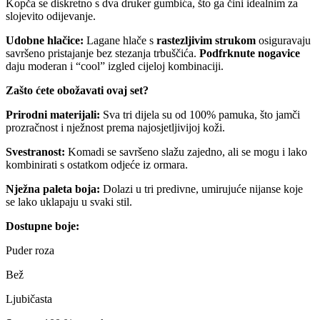
Kopča se diskretno s dva druker gumbića, što ga čini idealnim za
slojevito odijevanje.
Udobne hlačice:
Lagane hlače s
rastezljivim strukom
osiguravaju
savršeno pristajanje bez stezanja trbuščića.
Podfrknute nogavice
daju moderan i “cool” izgled cijeloj kombinaciji.
Zašto ćete obožavati ovaj set?
Prirodni materijali:
Sva tri dijela su od 100% pamuka, što jamči
prozračnost i nježnost prema najosjetljivijoj koži.
Svestranost:
Komadi se savršeno slažu zajedno, ali se mogu i lako
kombinirati s ostatkom odjeće iz ormara.
Nježna paleta boja:
Dolazi u tri predivne, umirujuće nijanse koje
se lako uklapaju u svaki stil.
Dostupne boje:
Puder roza
Bež
Ljubičasta