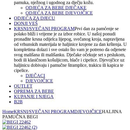
pamuka, nježnog i ugodnog za dječju kožu.
ODJEĆA ZA BEBE DJEČAKE
ODJEĆA ZA BEBE DJEVOJČICE
ODJEĆA ZA DJECU
DONJI VEŠ
KRSNI/SVEČANI PROGRAM
Prvi dan za pamćenje se
polako bliži i vrijeme je za izbor robice. U našoj ponudi
pronađite krsna odijelca lijepog, svečanog kroja, napravljena
od vrhunskih materijala te haljinice krojene za dan krštenja. U
kompletima dolazi i sve ostalo što vam je potreno da odjenete
svog mališana ili mališanku. Dječake očekuje set s prslukom,
bodi ili klasičnom košuljicom, hlače i cipelice. Djevojčice uz
haljinicu dobivaju i pamučne štramplice, trakicu ili kapica te
cipelice.
DJEČACI
DJEVOJČICE
OUTLET
OPREMA ZA BEBE
KUPANJE I NJEGA
B2B
Home
KRSNI/SVEČANI PROGRAM
DJEVOJČICE
HALJINA
PAMUČNA BEGI