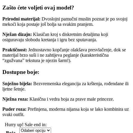
Zašto ćete voljeti ovaj model?
Prirodni materijal:
Dvoslojni pamučni muslin poznat je po svojoj
mekoći koja postaje još bolja sa svakim pranjem.
Nježan dizajn:
Klasičan kroj s diskretnim detaljima koji
osiguravaju slobodu kretanja i igru bez sputavanja.
Praktičnost:
Jednostavno kopčanje olakšava presvlačenje, dok se
materijal brzo suši i ne zahtijeva peglanje (karakteristična
“zgužvana” tekstura je njezin šarm!).
Dostupne boje:
Snježno bijela:
Bezvremenska elegancija za krštenja, rođendane ili
ljetne šetnje.
Nježna roza:
Klasična i vedra boja za prave male princeze.
Puder roza:
Prefinjena, moderna nijansa koja se lako kombinira uz
svaki outfit.
Hurry up! Sale end in:
Boja