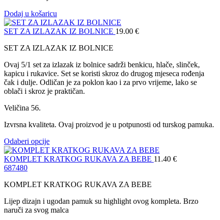
Dodaj u košaricu
SET ZA IZLAZAK IZ BOLNICE
19.00
€
SET ZA IZLAZAK IZ BOLNICE
Ovaj 5/1 set za izlazak iz bolnice sadrži benkicu, hlače, slinček,
kapicu i rukavice. Set se koristi skroz do drugog mjeseca rođenja
čak i dulje. Odličan je za poklon kao i za prvo vrijeme, lako se
oblači i skroz je praktičan.
Veličina 56.
Izvrsna kvaliteta. Ovaj proizvod je u potpunosti od turskog pamuka.
Odaberi opcije
KOMPLET KRATKOG RUKAVA ZA BEBE
11.40
€
68
74
80
KOMPLET KRATKOG RUKAVA ZA BEBE
Lijep dizajn i ugodan pamuk su highlight ovog kompleta. Brzo
naruči za svog malca