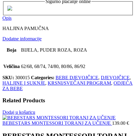
Sigurno plaćanje online
Opis
HALJINA PAMUČNA
Dodatne informacije
Boja
BIJELA, PUDER ROZA, ROZA
Veličina
62/68, 68/74, 74/80, 80/86, 86/92
SKU:
300015
Categories:
BEBE DJEVOJČICE
,
DJEVOJČICE
,
HALJINE I SUKNJE
,
KRSNI/SVEČANI PROGRAM
,
ODJEĆA
ZA BEBE
Related Products
Dodaj u košaricu
BEBESTARS MONTESSORI TORANJ ZA UČENJE
139.00
€
BEBESTARS MONTESSORI TORANJ