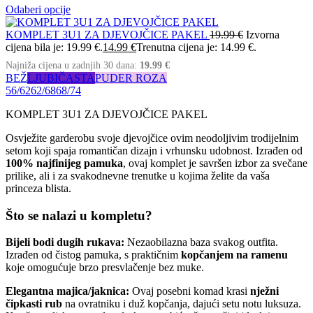
Odaberi opcije
KOMPLET 3U1 ZA DJEVOJČICE PAKEL
19.99
€
Izvorna
cijena bila je: 19.99 €.
14.99
€
Trenutna cijena je: 14.99 €.
Najniža cijena u zadnjih 30 dana:
19.99
€
BEŽ
LJUBIČASTA
PUDER ROZA
56/62
62/68
68/74
KOMPLET 3U1 ZA DJEVOJČICE PAKEL
Osvježite garderobu svoje djevojčice ovim neodoljivim trodijelnim
setom koji spaja romantičan dizajn i vrhunsku udobnost. Izrađen od
100% najfinijeg pamuka
, ovaj komplet je savršen izbor za svečane
prilike, ali i za svakodnevne trenutke u kojima želite da vaša
princeza blista.
Što se nalazi u kompletu?
Bijeli bodi dugih rukava:
Nezaobilazna baza svakog outfita.
Izrađen od čistog pamuka, s praktičnim
kopčanjem na ramenu
koje omogućuje brzo presvlačenje bez muke.
Elegantna majica/jaknica:
Ovaj posebni komad krasi
nježni
čipkasti rub
na ovratniku i duž kopčanja, dajući setu notu luksuza.