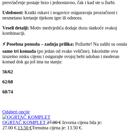
presvlačenje postaje brzo i jednostavno, čak i kad ste u žurbi.
Udobnost:
Kratki rukavi i nogavice osiguravaju prozračnost i
nesmetano kretanje tijekom igre ili odmora.
Veseli detalji:
Motiv medvjedića dodaje dozu slatkoće svakoj
kombinaciji.
⚡ Posebna ponuda – zadnja prilika:
Požurite! Na zalihi su ostala
samo tri komada
(po jedan od svake veličine). Iskoristite ovu
izuzetno nisku cijenu i osigurajte svojoj bebi udoban i moderan
komad dok ga još ima na stanju:
56/62
62/68
68/74
Odaberi opcije
OGRTAČ KOMPLET
27.00
€
Izvorna cijena bila je:
27.00 €.
13.50
€
Trenutna cijena je: 13.50 €.