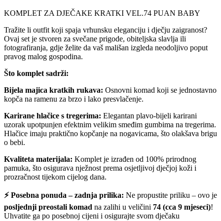
KOMPLET ZA DJEČAKE KRATKI VEL.74 PUAN BABY
Tražite li outfit koji spaja vrhunsku eleganciju i dječju zaigranost?
Ovaj set je stvoren za svečane prigode, obiteljska slavlja ili
fotografiranja, gdje želite da vaš mališan izgleda neodoljivo poput
pravog malog gospodina.
Što komplet sadrži:
Bijela majica kratkih rukava:
Osnovni komad koji se jednostavno
kopča na ramenu za brzo i lako presvlačenje.
Karirane hlačice s tregerima:
Elegantan plavo-bijeli karirani
uzorak upotpunjen efektnim velikim smeđim gumbima na tregerima.
Hlačice imaju praktično kopčanje na nogavicama, što olakšava brigu
o bebi.
Kvaliteta materijala:
Komplet je izrađen od 100% prirodnog
pamuka, što osigurava nježnost prema osjetljivoj dječjoj koži i
prozračnost tijekom cijelog dana.
⚡ Posebna ponuda – zadnja prilika:
Ne propustite priliku – ovo je
posljednji preostali komad
na zalihi u veličini
74 (cca 9 mjeseci)
!
Uhvatite ga po posebnoj cijeni i osigurajte svom dječaku