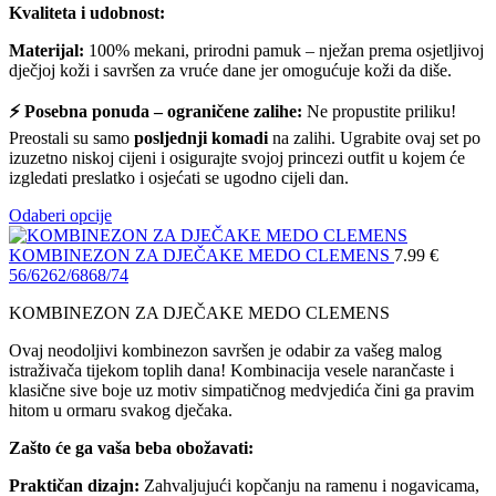
Kvaliteta i udobnost:
Materijal:
100% mekani, prirodni pamuk – nježan prema osjetljivoj
dječjoj koži i savršen za vruće dane jer omogućuje koži da diše.
⚡ Posebna ponuda – ograničene zalihe:
Ne propustite priliku!
Preostali su samo
posljednji komadi
na zalihi. Ugrabite ovaj set po
izuzetno niskoj cijeni i osigurajte svojoj princezi outfit u kojem će
izgledati preslatko i osjećati se ugodno cijeli dan.
Odaberi opcije
KOMBINEZON ZA DJEČAKE MEDO CLEMENS
7.99
€
56/62
62/68
68/74
KOMBINEZON ZA DJEČAKE MEDO CLEMENS
Ovaj neodoljivi kombinezon savršen je odabir za vašeg malog
istraživača tijekom toplih dana! Kombinacija vesele narančaste i
klasične sive boje uz motiv simpatičnog medvjedića čini ga pravim
hitom u ormaru svakog dječaka.
Zašto će ga vaša beba obožavati:
Praktičan dizajn:
Zahvaljujući kopčanju na ramenu i nogavicama,