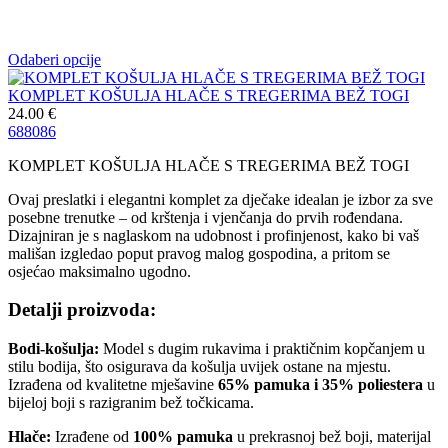
Odaberi opcije
KOMPLET KOŠULJA HLAČE S TREGERIMA BEŽ TOGI
24.00
€
68
80
86
KOMPLET KOŠULJA HLAČE S TREGERIMA BEŽ TOGI
Ovaj preslatki i elegantni komplet za dječake idealan je izbor za sve
posebne trenutke – od krštenja i vjenčanja do prvih rođendana.
Dizajniran je s naglaskom na udobnost i profinjenost, kako bi vaš
mališan izgledao poput pravog malog gospodina, a pritom se
osjećao maksimalno ugodno.
Detalji proizvoda:
Bodi-košulja:
Model s dugim rukavima i praktičnim kopčanjem u
stilu bodija, što osigurava da košulja uvijek ostane na mjestu.
Izrađena od kvalitetne mješavine
65% pamuka i 35% poliestera
u
bijeloj boji s razigranim bež točkicama.
Hlače:
Izrađene od
100% pamuka
u prekrasnoj bež boji, materijal