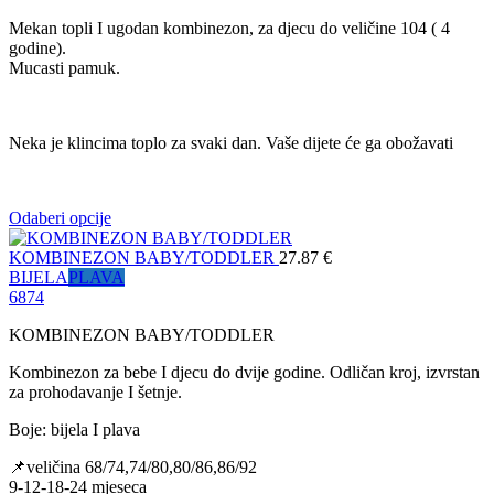
Mekan topli I ugodan kombinezon, za djecu do veličine 104 ( 4
godine).
Mucasti pamuk.
Neka je klincima toplo za svaki dan. Vaše dijete će ga obožavati
Odaberi opcije
KOMBINEZON BABY/TODDLER
27.87
€
BIJELA
PLAVA
68
74
KOMBINEZON BABY/TODDLER
Kombinezon za bebe I djecu do dvije godine. Odličan kroj, izvrstan
za prohodavanje I šetnje.
Boje: bijela I plava
📌veličina 68/74,74/80,80/86,86/92
9-12-18-24 mjeseca