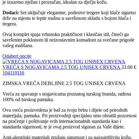
je izuzetno nježan i prozračan, idealan za dječju kožu.
Dodaci:
Set uključuje elegantne, podesive tregere koji hlače sigurno
drže na mjestu te leptir mašnu u savršenom skladu s bojom hlača i
tregera.
Ovaj komplet spaja vrhunsku praktičnost i klasičan stil, čineći ga
savršenim poklonom ili neizostavnim komadom za svečane prigode
vašeg mališana.
Odaberi opcije
VREĆA S NOGAVICAMA 2.5 TOG UNISEX CRVENA
33.00
€
104
110
116
ZIMSKA VREĆA DEBLJINE 2.5 TOG UNISEX CRVENA
Vreća za spavanje s nogavicama poznatog turskog branda, rađena
100% od turskog pamuka.
Ova vreća proizvedena je baš za tvoju bebu i dijete od prirodnih
materijala, pamuka. Pri proizvodnji specijalno smo obratili pozornost
na praćenje i poštivanje svih internacionalnih standarda kao i
standarda sigurnosti, te je ovaj proizvod siguran za Vaše dijete.
Anti-alergijski materijali pružaju sigurnost i za najosjetljiviju kožu.