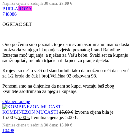
Najniža cijena u zadnjih 30 dana:
27.00
€
BIJELA
ROZA
74
80
86
OGRTAČ SET
Ono po čemu smo poznati, to je da u svom asortimanu imamo dosta
proizvoda za njegu i kupanje svjetski poznatog brand Babyline.
Izuzetna moć upijanja, a nježan za Vašu bebu. Svaki set za kupanje
sadrži ogrtač, ručnik i trljačicu ili krpicu za pranje djeteta.
Krojevi su nešto veći od standardnih tako da možemo reći da su veći
za 1/2 broja do čak i broj.Veličina 92 odgovara 98.
Ponosni smo na činjenicu da nam se kupci vraćaju baš zbog
kvalitete asortrimana za njegu i kupanje.
Odaberi opcije
KOMBINEZON MUCASTI
15.00
€
Izvorna cijena bila je:
15.00 €.
5.00
€
Trenutna cijena je: 5.00 €.
Najniža cijena u zadnjih 30 dana:
15.00
€
104
98