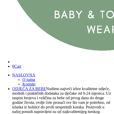
0
Cart
NASLOVNA
O nama
Kontakt
ODJEĆA ZA BEBE
Nudimo najveći izbor kvalitetne odjeće,
modnih i praktičnih dodataka za dječake od 0-24 mjeseca. Uz
raspon brojeva i veličina za bebe od prvog dana do druge
godine života, ovdje ćete pronaći sve što vam je potrebno, od
izlaska iz bolnice do prvih nespretnih koraka. Proizvodi u
našoj ponudi napravljeni su od najkvalitetnijeg turskog