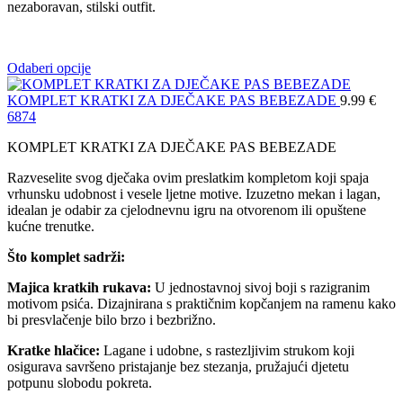
nezaboravan, stilski outfit.
Odaberi opcije
KOMPLET KRATKI ZA DJEČAKE PAS BEBEZADE
9.99
€
68
74
KOMPLET KRATKI ZA DJEČAKE PAS BEBEZADE
Razveselite svog dječaka ovim preslatkim kompletom koji spaja
vrhunsku udobnost i vesele ljetne motive. Izuzetno mekan i lagan,
idealan je odabir za cjelodnevnu igru na otvorenom ili opuštene
kućne trenutke.
Što komplet sadrži:
Majica kratkih rukava:
U jednostavnoj sivoj boji s razigranim
motivom psića. Dizajnirana s praktičnim kopčanjem na ramenu kako
bi presvlačenje bilo brzo i bezbrižno.
Kratke hlačice:
Lagane i udobne, s rastezljivim strukom koji
osigurava savršeno pristajanje bez stezanja, pružajući djetetu
potpunu slobodu pokreta.