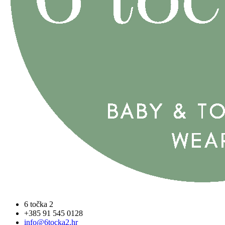
6 točka 2
+385 91 545 0128
info@6tocka2.hr