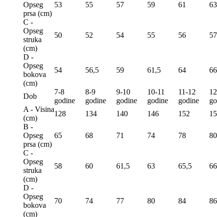
Opseg
53
55
57
59
61
63
prsa (сm)
C -
Opseg
50
52
54
55
56
57
struka
(сm)
D -
Opseg
54
56,5
59
61,5
64
66
bokova
(сm)
7-8
8-9
9-10
10-11
11-12
12
Dob
godine
godine
godine
godine
godine
go
A - Visina
128
134
140
146
152
15
(сm)
B -
Opseg
65
68
71
74
78
80
prsa (сm)
C -
Opseg
58
60
61,5
63
65,5
66
struka
(сm)
D -
Opseg
70
74
77
80
84
86
bokova
(сm)