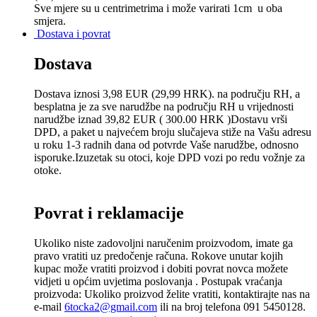
Sve mjere su u centrimetrima
i može varirati 1cm u oba
smjera.
Dostava i povrat
Dostava
Dostava iznosi 3,98 EUR (29,99 HRK). na području RH, a
besplatna je za sve narudžbe na području RH u vrijednosti
narudžbe iznad 39,82 EUR ( 300.00 HRK )Dostavu vrši
DPD, a paket u najvećem broju slučajeva stiže na Vašu adresu
u roku 1-3 radnih dana od potvrde Vaše narudžbe, odnosno
isporuke.Izuzetak su otoci, koje DPD vozi po redu vožnje za
otoke.
Povrat i reklamacije
Ukoliko niste zadovoljni naručenim proizvodom, imate ga
pravo vratiti uz predočenje računa. Rokove unutar kojih
kupac može vratiti proizvod i dobiti povrat novca možete
vidjeti u općim uvjetima poslovanja . Postupak vraćanja
proizvoda: Ukoliko proizvod želite vratiti, kontaktirajte nas na
e-mail
6tocka2@gmail.com
ili na broj telefona 091 5450128.