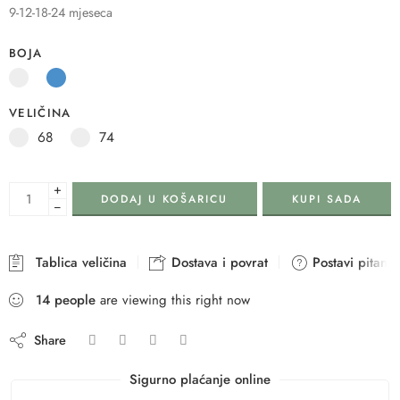
9-12-18-24 mjeseca
BOJA
VELIČINA
68
74
+
DODAJ U KOŠARICU
KUPI SADA
−
Tablica veličina
Dostava i povrat
Postavi pitanje
14
people
are viewing this right now
Share
Sigurno plaćanje online