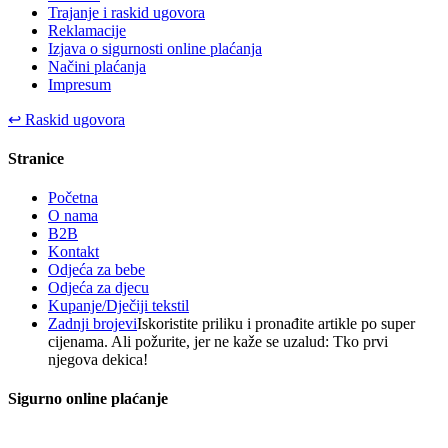
Trajanje i raskid ugovora
Reklamacije
Izjava o sigurnosti online plaćanja
Načini plaćanja
Impresum
↩
Raskid ugovora
Stranice
Početna
O nama
B2B
Kontakt
Odjeća za bebe
Odjeća za djecu
Kupanje/Dječiji tekstil
Zadnji brojevi
Iskoristite priliku i pronađite artikle po super
cijenama. Ali požurite, jer ne kaže se uzalud: Tko prvi
njegova dekica!
Sigurno online plaćanje