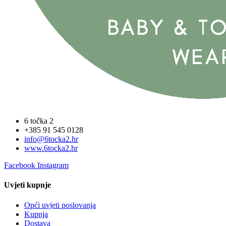
6 točka 2
+385 91 545 0128
info@6tocka2.hr
www.6tocka2.hr
Facebook
Instagram
Uvjeti kupnje
Opći uvjeti poslovanja
Kupnja
Dostava