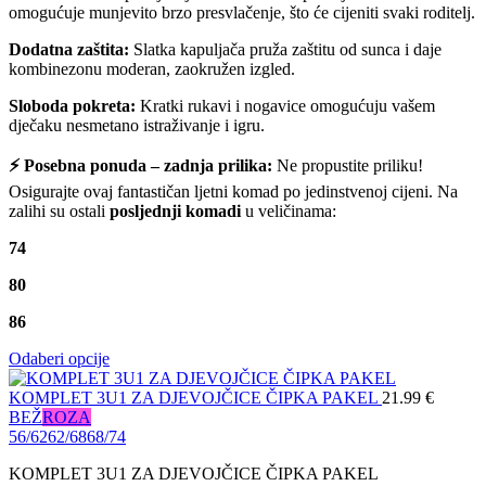
omogućuje munjevito brzo presvlačenje, što će cijeniti svaki roditelj.
Dodatna zaštita:
Slatka kapuljača pruža zaštitu od sunca i daje
kombinezonu moderan, zaokružen izgled.
Sloboda pokreta:
Kratki rukavi i nogavice omogućuju vašem
dječaku nesmetano istraživanje i igru.
⚡ Posebna ponuda – zadnja prilika:
Ne propustite priliku!
Osigurajte ovaj fantastičan ljetni komad po jedinstvenoj cijeni. Na
zalihi su ostali
posljednji komadi
u veličinama:
74
80
86
Odaberi opcije
KOMPLET 3U1 ZA DJEVOJČICE ČIPKA PAKEL
21.99
€
BEŽ
ROZA
56/62
62/68
68/74
KOMPLET 3U1 ZA DJEVOJČICE ČIPKA PAKEL