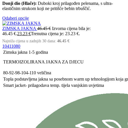
Donji dio (Hlače):
Duboki kroj prilagođen pelenama, s ultra-
elastičnim strukom koji ne pritišće bebin trbuščić.
Odaberi opcije
ZIMSKA JAKNA
46.45
€
Izvorna cijena bila je:
46.45 €.
23.23
€
Trenutna cijena je: 23.23 €.
Najniža cijena u zadnjih 30 dana:
46.45
€
104
110
80
Zimska jakna 1-5 godina
TERMOIZOLIRANA JAKNA ZA DJECU
80-92-98-104-110 veličina
Topla podstavljena jakna sa posebnom warm up tehnologijom koja gr
Smart jacket- prilagodava temp. tijela vanjskim uvjetima