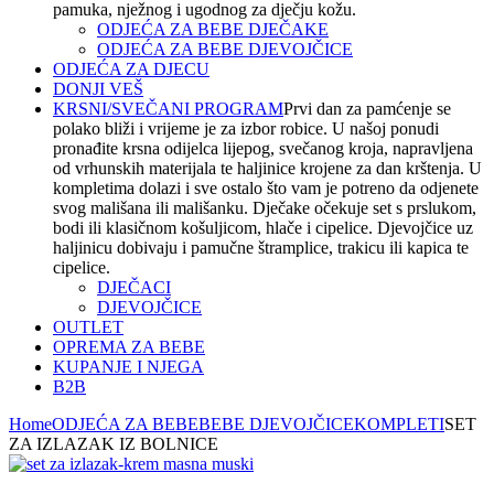
pamuka, nježnog i ugodnog za dječju kožu.
ODJEĆA ZA BEBE DJEČAKE
ODJEĆA ZA BEBE DJEVOJČICE
ODJEĆA ZA DJECU
DONJI VEŠ
KRSNI/SVEČANI PROGRAM
Prvi dan za pamćenje se
polako bliži i vrijeme je za izbor robice. U našoj ponudi
pronađite krsna odijelca lijepog, svečanog kroja, napravljena
od vrhunskih materijala te haljinice krojene za dan krštenja. U
kompletima dolazi i sve ostalo što vam je potreno da odjenete
svog mališana ili mališanku. Dječake očekuje set s prslukom,
bodi ili klasičnom košuljicom, hlače i cipelice. Djevojčice uz
haljinicu dobivaju i pamučne štramplice, trakicu ili kapica te
cipelice.
DJEČACI
DJEVOJČICE
OUTLET
OPREMA ZA BEBE
KUPANJE I NJEGA
B2B
Home
ODJEĆA ZA BEBE
BEBE DJEVOJČICE
KOMPLETI
SET
ZA IZLAZAK IZ BOLNICE