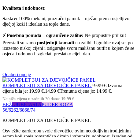
Kvaliteta i udobnost:
Sastav:
100% mekani, prozračni pamuk – nježan prema osjetljivoj
dječjoj koži i idealan za tople dane.
⚡ Posebna ponuda – ograničene zalihe:
Ne propustite priliku!
Preostali su samo
posljednji komadi
na zalihi. Ugrabite ovaj set po
izuzetno niskoj cijeni i osigurajte svom mališanu outfit u kojem će se
osjećati udobno i izgledati preslatko cijeli dan.
Odaberi opcije
KOMPLET 3U1 ZA DJEVOJČICE PAKEL
19.99
€
Izvorna
cijena bila je: 19.99 €.
14.99
€
Trenutna cijena je: 14.99 €.
Najniža cijena u zadnjih 30 dana:
19.99
€
BEŽ
LJUBIČASTA
PUDER ROZA
56/62
62/68
68/74
KOMPLET 3U1 ZA DJEVOJČICE PAKEL
Osvježite garderobu svoje djevojčice ovim neodoljivim trodijelnim
setom koji spaja romantičan dizajn i vrhunsku udobnost. Izrađen od