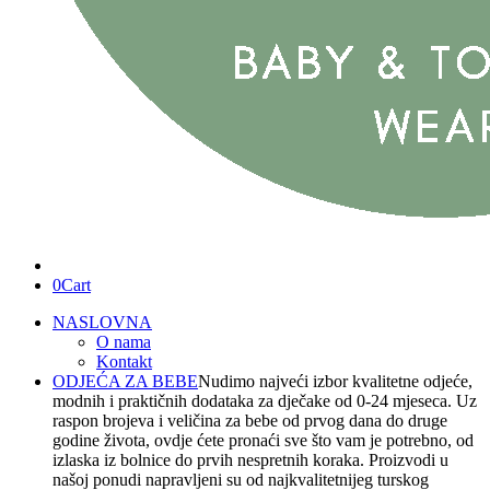
0
Cart
NASLOVNA
O nama
Kontakt
ODJEĆA ZA BEBE
Nudimo najveći izbor kvalitetne odjeće,
modnih i praktičnih dodataka za dječake od 0-24 mjeseca. Uz
raspon brojeva i veličina za bebe od prvog dana do druge
godine života, ovdje ćete pronaći sve što vam je potrebno, od
izlaska iz bolnice do prvih nespretnih koraka. Proizvodi u
našoj ponudi napravljeni su od najkvalitetnijeg turskog