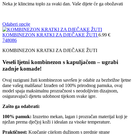
Neka je klincima toplo za svaki dan. Vaše dijete će ga obožavati
Odaberi opcije
KOMBINEZON KRATKI ZA DJEČAKE ŽUTI
6.99
€
74
80
86
KOMBINEZON KRATKI ZA DJEČAKE ŽUTI
Veseli ljetni kombinezon s kapuljačom – ugrabi
zadnje komade!
Ovaj razigrani žuti kombinezon savršen je odabir za bezbrižne ljetne
dane vašeg mališana! Izrađen od 100% prirodnog pamuka, ovaj
model spaja maksimalnu prozračnost s neodoljivim dizajnom,
osiguravajući djetetu udobnost tijekom svake igre.
Zašto ga odabrati:
100% pamuk:
Izuzetno mekan, lagan i prozračan materijal koji je
nježan prema dječjoj koži i idealan za visoke temperature.
Praktičnost:
Kopčanje cijelom dužinom s prednje strane