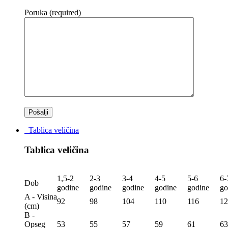
Poruka (required)
Tablica veličina
Tablica veličina
1,5-2
2-3
3-4
4-5
5-6
6-
Dob
godine
godine
godine
godine
godine
go
A - Visina
92
98
104
110
116
12
(сm)
B -
Opseg
53
55
57
59
61
63