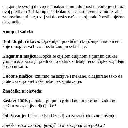
Osigurajte svojoj djevojčici maksimalnu udobnost i neodoljiv stil uz
ovaj predivan 3u1 komplet! Idealan za svakodnevne avanture, ali i
za posebne prilike, ovaj set donosi savršen spoj praktičnosti i nježne
elegancije.
Komplet sadrži:
Bodi dugih rukava:
Opremljen praktičnim kopčanjem na ramenu
koje omogućava brzo i bezbrižno presvlačenje.
Elegantnu majicu:
Kopča se cijelom duljinom sigurnim druker
gumbima, a krasi ju predivan ovratnik s detaljima od čipke koji daju
poseban šarm.
Udobne hlačice:
Iznimno rastezljive i mekane, dizajnirane tako da
prate svaki pokret vaše bebe bez sputavanja.
Značajke proizvoda:
Sastav:
100% pamuk – potpuno prirodan, prozračan i iznimno
nježan za osjetljivu dječju kožu.
Održavanje:
Lako perivo i izdržljivo za svakodnevno nošenje.
Savršen izbor za vašu djevojčicu ili kao predivan poklon!