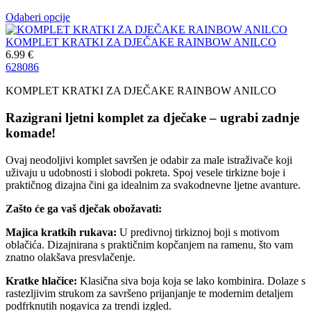
Odaberi opcije
KOMPLET KRATKI ZA DJEČAKE RAINBOW ANILCO
6.99
€
62
80
86
KOMPLET KRATKI ZA DJEČAKE RAINBOW ANILCO
Razigrani ljetni komplet za dječake – ugrabi zadnje
komade!
Ovaj neodoljivi komplet savršen je odabir za male istraživače koji
uživaju u udobnosti i slobodi pokreta. Spoj vesele tirkizne boje i
praktičnog dizajna čini ga idealnim za svakodnevne ljetne avanture.
Zašto će ga vaš dječak obožavati:
Majica kratkih rukava:
U predivnoj tirkiznoj boji s motivom
oblačića. Dizajnirana s praktičnim kopčanjem na ramenu, što vam
znatno olakšava presvlačenje.
Kratke hlačice:
Klasična siva boja koja se lako kombinira. Dolaze s
rastezljivim strukom za savršeno prijanjanje te modernim detaljem
podfrknutih nogavica za trendi izgled.