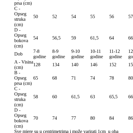
prsa (сm)
C -
Opseg
50
52
54
55
56
57
struka
(сm)
D -
Opseg
54
56,5
59
61,5
64
66
bokova
(сm)
7-8
8-9
9-10
10-11
11-12
12
Dob
godine
godine
godine
godine
godine
go
A - Visina
128
134
140
146
152
15
(сm)
B -
Opseg
65
68
71
74
78
80
prsa (сm)
C -
Opseg
58
60
61,5
63
65,5
66
struka
(сm)
D -
Opseg
70
74
77
80
84
86
bokova
(сm)
Sve mjere su u centrimetrima
i može varirati 1cm u oba