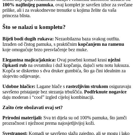
100% najfinijeg pamuka
, ovaj komplet je savršen izbor za svečane
prilike, ali i za svakodnevne trenutke u kojima želite da vaša
princeza blista.
Što se nalazi u kompletu?
Bijeli bodi dugih rukava:
Nezaobilazna baza svakog outfita.
Izrađen od čistog pamuka, s praktičnim
kopčanjem na ramenu
koje omogućuje brzo presvlačenje bez muke.
Elegantna majica/jaknica:
Ovaj posebni komad krasi
nježni
čipkasti rub
na ovratniku i duž kopčanja, dajući setu notu luksuza.
Kopča se diskretno s dva druker gumbića, što ga čini idealnim za
slojevito odijevanje.
Udobne hlačice:
Lagane hlače s
rastezljivim strukom
osiguravaju
savršeno pristajanje bez stezanja trbuščića.
Podfrknute nogavice
daju moderan i “cool” izgled cijeloj kombinaciji.
Zašto ćete obožavati ovaj set?
Prirodni materijali:
Sva tri dijela su od 100% pamuka, što jamči
prozračnost i nježnost prema najosjetljivijoj koži.
Svestranost:
Komadi se savršeno slažu zajedno, ali se mogu i lako