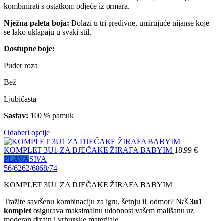
kombinirati s ostatkom odjeće iz ormara.
Nježna paleta boja:
Dolazi u tri predivne, umirujuće nijanse koje
se lako uklapaju u svaki stil.
Dostupne boje:
Puder roza
Bež
Ljubičasta
Sastav:
100 % pamuk
Odaberi opcije
KOMPLET 3U1 ZA DJEČAKE ŽIRAFA BABYIM
18.99
€
PLAVA
SIVA
56/62
62/68
68/74
KOMPLET 3U1 ZA DJEČAKE ŽIRAFA BABYIM
Tražite savršenu kombinaciju za igru, šetnju ili odmor? Naš
3u1
komplet
osigurava maksimalnu udobnost vašem mališanu uz
moderan dizajn i vrhunske materijale.