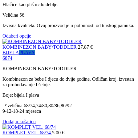
Hlačice kao pliš malo deblje.
Veličina 56.
Izvrsna kvaliteta. Ovaj proizvod je u potpunosti od turskog pamuka.
Odaberi opcije
KOMBINEZON BABY/TODDLER
27.87
€
BIJELA
PLAVA
68
74
KOMBINEZON BABY/TODDLER
Kombinezon za bebe I djecu do dvije godine. Odličan kroj, izvrstan
za prohodavanje I šetnje.
Boje: bijela I plava
📌veličina 68/74,74/80,80/86,86/92
9-12-18-24 mjeseca
Dodaj u košaricu
KOMPLET VEL. 68/74
5.00
€