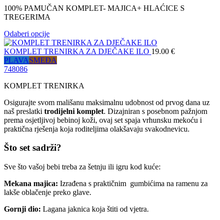
100% PAMUČAN KOMPLET- MAJICA+ HLAĆICE S
TREGERIMA
Odaberi opcije
KOMPLET TRENIRKA ZA DJEČAKE ILO
19.00
€
PLAVA
SMEĐA
74
80
86
KOMPLET TRENIRKA
Osigurajte svom mališanu maksimalnu udobnost od prvog dana uz
naš preslatki
trodijelni komplet
. Dizajniran s posebnom pažnjom
prema osjetljivoj bebinoj koži, ovaj set spaja vrhunsku mekoću i
praktična rješenja koja roditeljima olakšavaju svakodnevicu.
Što set sadrži?
Sve što vašoj bebi treba za šetnju ili igru kod kuće:
Mekana majica:
Izrađena s praktičnim gumbićima na ramenu za
lakše oblačenje preko glave.
Gornji dio:
Lagana jaknica koja štiti od vjetra.