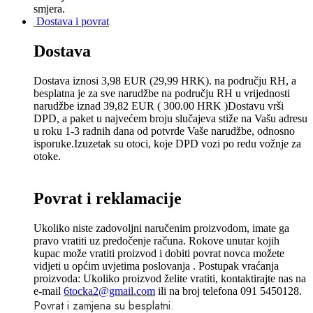
smjera.
Dostava i povrat
Dostava
Dostava iznosi 3,98 EUR (29,99 HRK). na području RH, a
besplatna je za sve narudžbe na području RH u vrijednosti
narudžbe iznad 39,82 EUR ( 300.00 HRK )Dostavu vrši
DPD, a paket u najvećem broju slučajeva stiže na Vašu adresu
u roku 1-3 radnih dana od potvrde Vaše narudžbe, odnosno
isporuke.Izuzetak su otoci, koje DPD vozi po redu vožnje za
otoke.
Povrat i reklamacije
Ukoliko niste zadovoljni naručenim proizvodom, imate ga
pravo vratiti uz predočenje računa. Rokove unutar kojih
kupac može vratiti proizvod i dobiti povrat novca možete
vidjeti u općim uvjetima poslovanja . Postupak vraćanja
proizvoda: Ukoliko proizvod želite vratiti, kontaktirajte nas na
e-mail
6tocka2@gmail.com
ili na broj telefona 091 5450128.
Povrat i zamjena su besplatni.