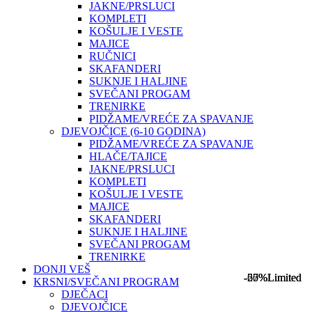
JAKNE/PRSLUCI
KOMPLETI
KOŠULJE I VESTE
MAJICE
RUČNICI
SKAFANDERI
SUKNJE I HALJINE
SVEČANI PROGAM
TRENIRKE
PIDŽAME/VREĆE ZA SPAVANJE
DJEVOJČICE (6-10 GODINA)
PIDŽAME/VREĆE ZA SPAVANJE
HLAČE/TAJICE
JAKNE/PRSLUCI
KOMPLETI
KOŠULJE I VESTE
MAJICE
SKAFANDERI
SUKNJE I HALJINE
SVEČANI PROGAM
TRENIRKE
DONJI VEŠ
-67%
-25%
-50%
Limited
Limited
Limited
KRSNI/SVEČANI PROGRAM
DJEČACI
DJEVOJČICE