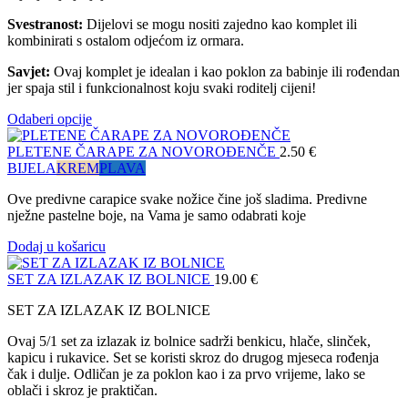
Svestranost:
Dijelovi se mogu nositi zajedno kao komplet ili
kombinirati s ostalom odjećom iz ormara.
Savjet:
Ovaj komplet je idealan i kao poklon za babinje ili rođendan
jer spaja stil i funkcionalnost koju svaki roditelj cijeni!
Odaberi opcije
PLETENE ČARAPE ZA NOVOROĐENČE
2.50
€
BIJELA
KREM
PLAVA
Ove predivne carapice svake nožice čine još sladima. Predivne
nježne pastelne boje, na Vama je samo odabrati koje
Dodaj u košaricu
SET ZA IZLAZAK IZ BOLNICE
19.00
€
SET ZA IZLAZAK IZ BOLNICE
Ovaj 5/1 set za izlazak iz bolnice sadrži benkicu, hlače, slinček,
kapicu i rukavice. Set se koristi skroz do drugog mjeseca rođenja
čak i dulje. Odličan je za poklon kao i za prvo vrijeme, lako se
oblači i skroz je praktičan.