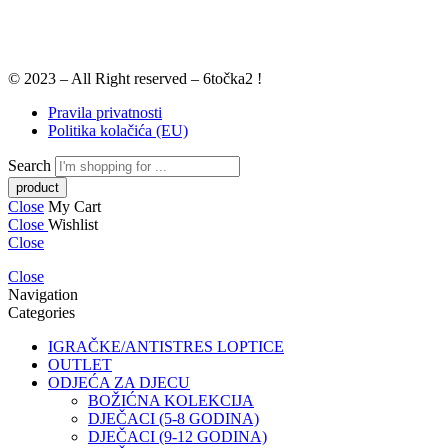
© 2023 – All Right reserved – 6točka2 !
Pravila privatnosti
Politika kolačića (EU)
Search
Close
My Cart
Close
Wishlist
Close
Close
Navigation
Categories
IGRAČKE/ANTISTRES LOPTICE
OUTLET
ODJEĆA ZA DJECU
BOŽIĆNA KOLEKCIJA
DJEČACI (5-8 GODINA)
DJEČACI (9-12 GODINA)