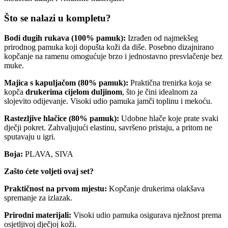
Što se nalazi u kompletu?
Bodi dugih rukava (100% pamuk):
Izrađen od najmekšeg
prirodnog pamuka koji dopušta koži da diše. Posebno dizajnirano
kopčanje na ramenu omogućuje brzo i jednostavno presvlačenje bez
muke.
Majica s kapuljačom (80% pamuk):
Praktična trenirka koja se
kopča
drukerima cijelom duljinom
, što je čini idealnom za
slojevito odijevanje. Visoki udio pamuka jamči toplinu i mekoću.
Rastezljive hlačice (80% pamuk):
Udobne hlače koje prate svaki
dječji pokret. Zahvaljujući elastinu, savršeno pristaju, a pritom ne
sputavaju u igri.
Boja:
PLAVA, SIVA
Zašto ćete voljeti ovaj set?
Praktičnost na prvom mjestu:
Kopčanje drukerima olakšava
spremanje za izlazak.
Prirodni materijali:
Visoki udio pamuka osigurava nježnost prema
osjetljivoj dječjoj koži.