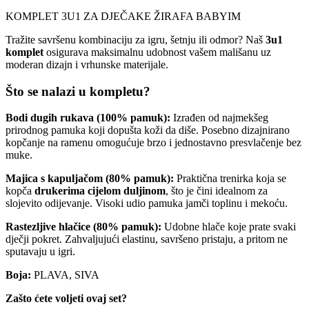
KOMPLET 3U1 ZA DJEČAKE ŽIRAFA BABYIM
Tražite savršenu kombinaciju za igru, šetnju ili odmor? Naš
3u1
komplet
osigurava maksimalnu udobnost vašem mališanu uz
moderan dizajn i vrhunske materijale.
Što se nalazi u kompletu?
Bodi dugih rukava (100% pamuk):
Izrađen od najmekšeg
prirodnog pamuka koji dopušta koži da diše. Posebno dizajnirano
kopčanje na ramenu omogućuje brzo i jednostavno presvlačenje bez
muke.
Majica s kapuljačom (80% pamuk):
Praktična trenirka koja se
kopča
drukerima cijelom duljinom
, što je čini idealnom za
slojevito odijevanje. Visoki udio pamuka jamči toplinu i mekoću.
Rastezljive hlačice (80% pamuk):
Udobne hlače koje prate svaki
dječji pokret. Zahvaljujući elastinu, savršeno pristaju, a pritom ne
sputavaju u igri.
Boja:
PLAVA, SIVA
Zašto ćete voljeti ovaj set?