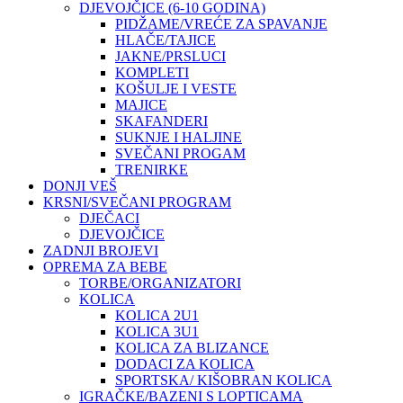
DJEVOJČICE (6-10 GODINA)
PIDŽAME/VREĆE ZA SPAVANJE
HLAČE/TAJICE
JAKNE/PRSLUCI
KOMPLETI
KOŠULJE I VESTE
MAJICE
SKAFANDERI
SUKNJE I HALJINE
SVEČANI PROGAM
TRENIRKE
DONJI VEŠ
KRSNI/SVEČANI PROGRAM
DJEČACI
DJEVOJČICE
ZADNJI BROJEVI
OPREMA ZA BEBE
TORBE/ORGANIZATORI
KOLICA
KOLICA 2U1
KOLICA 3U1
KOLICA ZA BLIZANCE
DODACI ZA KOLICA
SPORTSKA/ KIŠOBRAN KOLICA
IGRAČKE/BAZENI S LOPTICAMA