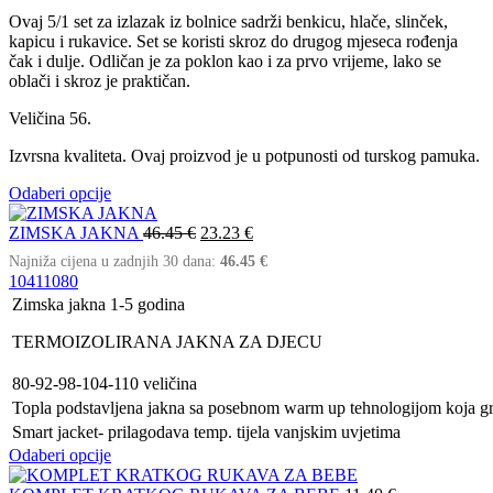
Ovaj 5/1 set za izlazak iz bolnice sadrži benkicu, hlače, slinček,
kapicu i rukavice. Set se koristi skroz do drugog mjeseca rođenja
čak i dulje. Odličan je za poklon kao i za prvo vrijeme, lako se
oblači i skroz je praktičan.
Veličina 56.
Izvrsna kvaliteta. Ovaj proizvod je u potpunosti od turskog pamuka.
Odaberi opcije
ZIMSKA JAKNA
46.45
€
23.23
€
Najniža cijena u zadnjih 30 dana:
46.45
€
104
110
80
Zimska jakna 1-5 godina
TERMOIZOLIRANA JAKNA ZA DJECU
80-92-98-104-110 veličina
Topla podstavljena jakna sa posebnom warm up tehnologijom koja gr
Smart jacket- prilagodava temp. tijela vanjskim uvjetima
Odaberi opcije