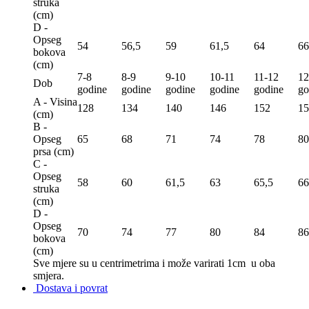
struka
(сm)
D -
Opseg
54
56,5
59
61,5
64
66
bokova
(сm)
7-8
8-9
9-10
10-11
11-12
12
Dob
godine
godine
godine
godine
godine
go
A - Visina
128
134
140
146
152
15
(сm)
B -
Opseg
65
68
71
74
78
80
prsa (сm)
C -
Opseg
58
60
61,5
63
65,5
66
struka
(сm)
D -
Opseg
70
74
77
80
84
86
bokova
(сm)
Sve mjere su u centrimetrima
i može varirati 1cm u oba
smjera.
Dostava i povrat