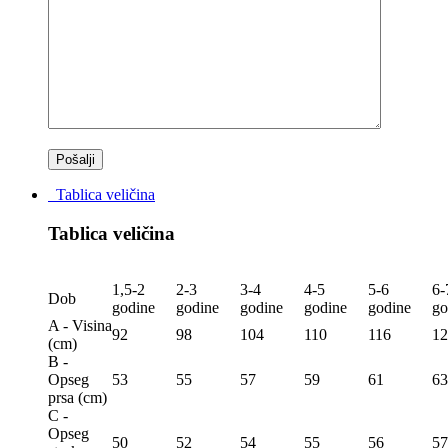
Tablica veličina
Tablica veličina
1,5-2
2-3
3-4
4-5
5-6
6-
Dob
godine
godine
godine
godine
godine
go
A - Visina
92
98
104
110
116
12
(сm)
B -
Opseg
53
55
57
59
61
63
prsa (сm)
C -
Opseg
50
52
54
55
56
57