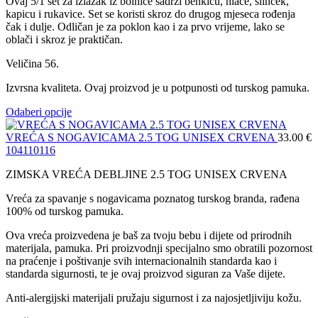
Ovaj 5/1 set za izlazak iz bolnice sadrži benkicu, hlače, slinček,
kapicu i rukavice. Set se koristi skroz do drugog mjeseca rođenja
čak i dulje. Odličan je za poklon kao i za prvo vrijeme, lako se
oblači i skroz je praktičan.
Veličina 56.
Izvrsna kvaliteta. Ovaj proizvod je u potpunosti od turskog pamuka.
Odaberi opcije
VREĆA S NOGAVICAMA 2.5 TOG UNISEX CRVENA
33.00
€
104
110
116
ZIMSKA VREĆA DEBLJINE 2.5 TOG UNISEX CRVENA
Vreća za spavanje s nogavicama poznatog turskog branda, rađena
100% od turskog pamuka.
Ova vreća proizvedena je baš za tvoju bebu i dijete od prirodnih
materijala, pamuka. Pri proizvodnji specijalno smo obratili pozornost
na praćenje i poštivanje svih internacionalnih standarda kao i
standarda sigurnosti, te je ovaj proizvod siguran za Vaše dijete.
Anti-alergijski materijali pružaju sigurnost i za najosjetljiviju kožu.