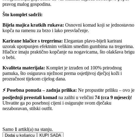
pravog malog gospodina.
Što komplet sadrži:
Bijela majica kratkih rukava:
Osnovni komad koji se jednostavno
kopča na ramenu za brzo i lako presvlačenje.
Karirane hlačice s tregerima:
Elegantan plavo-bijeli karirani
uzorak upotpunjen efektnim velikim smeđim gumbima na tregerima.
Hlačice imaju praktično kopčanje na nogavicama, što olakšava brigu
o bebi.
Kvaliteta materijala:
Komplet je izrađen od 100% prirodnog
pamuka, što osigurava nježnost prema osjetljivoj dječjoj koži i
prozračnost tijekom cijelog dana.
⚡ Posebna ponuda – zadnja prilika:
Ne propustite priliku – ovo je
posljednji preostali komad
na zalihi u veličini
74 (cca 9 mjeseci)
!
Uhvatite ga po posebnoj cijeni i osigurajte svom dječaku
nezaboravan, stilski outfit.
Samo
1
artikl(a) na stanju.
Dodaj u košaricu
KUPI SADA