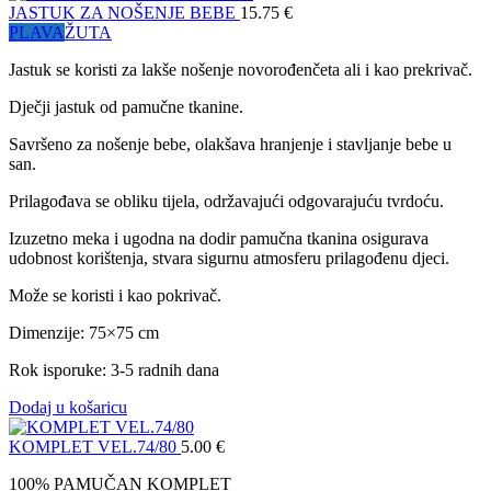
JASTUK ZA NOŠENJE BEBE
15.75
€
PLAVA
ŽUTA
Jastuk se koristi za lakše nošenje novorođenčeta ali i kao prekrivač.
Dječji jastuk od pamučne tkanine.
Savršeno za nošenje bebe, olakšava hranjenje i stavljanje bebe u
san.
Prilagođava se obliku tijela, održavajući odgovarajuću tvrdoću.
Izuzetno meka i ugodna na dodir pamučna tkanina osigurava
udobnost korištenja, stvara sigurnu atmosferu prilagođenu djeci.
Može se koristi i kao pokrivač.
Dimenzije: 75×75 cm
Rok isporuke: 3-5 radnih dana
Dodaj u košaricu
KOMPLET VEL.74/80
5.00
€
100% PAMUČAN KOMPLET