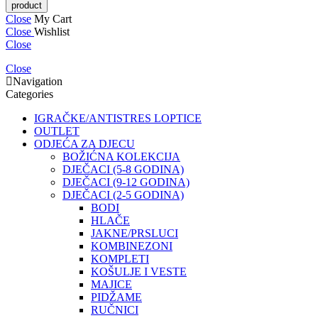
Close
My Cart
Close
Wishlist
Close
Close
Navigation
Categories
IGRAČKE/ANTISTRES LOPTICE
OUTLET
ODJEĆA ZA DJECU
BOŽIĆNA KOLEKCIJA
DJEČACI (5-8 GODINA)
DJEČACI (9-12 GODINA)
DJEČACI (2-5 GODINA)
BODI
HLAČE
JAKNE/PRSLUCI
KOMBINEZONI
KOMPLETI
KOŠULJE I VESTE
MAJICE
PIDŽAME
RUČNICI