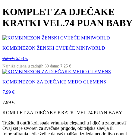
KOMPLET ZA DJEČAKE
KRATKI VEL.74 PUAN BABY
KOMBINEZON ŽENSKI CVIJEĆE MINIWORLD
7.25
€
6.53
€
Najniža cijena u zadnjih 30 dana:
7.25
€
KOMBINEZON ZA DJEČAKE MEDO CLEMENS
7.99
€
7.99
€
KOMPLET ZA DJEČAKE KRATKI VEL.74 PUAN BABY
Tražite li outfit koji spaja vrhunsku eleganciju i dječju zaigranost?
Ovaj set je stvoren za svečane prigode, obiteljska slavlja ili
fotografiranja, gdje želite da vaš mališan izgleda neodoljivo poput