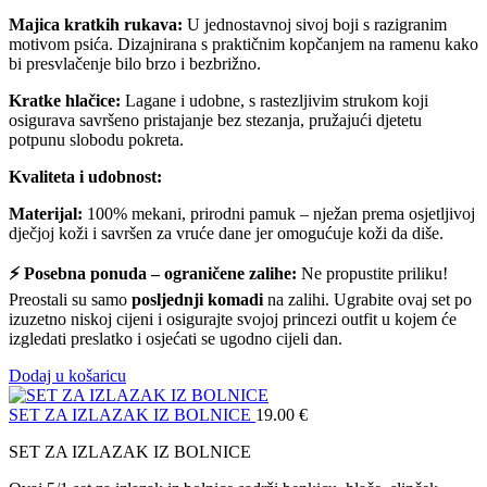
Majica kratkih rukava:
U jednostavnoj sivoj boji s razigranim
motivom psića. Dizajnirana s praktičnim kopčanjem na ramenu kako
bi presvlačenje bilo brzo i bezbrižno.
Kratke hlačice:
Lagane i udobne, s rastezljivim strukom koji
osigurava savršeno pristajanje bez stezanja, pružajući djetetu
potpunu slobodu pokreta.
Kvaliteta i udobnost:
Materijal:
100% mekani, prirodni pamuk – nježan prema osjetljivoj
dječjoj koži i savršen za vruće dane jer omogućuje koži da diše.
⚡ Posebna ponuda – ograničene zalihe:
Ne propustite priliku!
Preostali su samo
posljednji komadi
na zalihi. Ugrabite ovaj set po
izuzetno niskoj cijeni i osigurajte svojoj princezi outfit u kojem će
izgledati preslatko i osjećati se ugodno cijeli dan.
Dodaj u košaricu
SET ZA IZLAZAK IZ BOLNICE
19.00
€
SET ZA IZLAZAK IZ BOLNICE