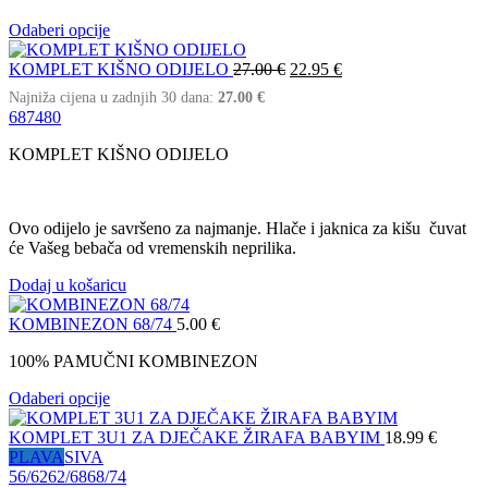
Odaberi opcije
KOMPLET KIŠNO ODIJELO
27.00
€
22.95
€
Najniža cijena u zadnjih 30 dana:
27.00
€
68
74
80
KOMPLET KIŠNO ODIJELO
Ovo odijelo je savršeno za najmanje. Hlače i jaknica za kišu čuvat
će Vašeg bebača od vremenskih neprilika.
Dodaj u košaricu
KOMBINEZON 68/74
5.00
€
100% PAMUČNI KOMBINEZON
Odaberi opcije
KOMPLET 3U1 ZA DJEČAKE ŽIRAFA BABYIM
18.99
€
PLAVA
SIVA
56/62
62/68
68/74