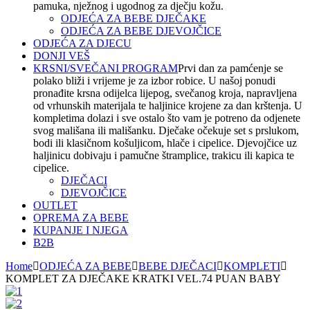
pamuka, nježnog i ugodnog za dječju kožu.
ODJEĆA ZA BEBE DJEČAKE
ODJEĆA ZA BEBE DJEVOJČICE
ODJEĆA ZA DJECU
DONJI VEŠ
KRSNI/SVEČANI PROGRAM
Prvi dan za pamćenje se
polako bliži i vrijeme je za izbor robice. U našoj ponudi
pronađite krsna odijelca lijepog, svečanog kroja, napravljena
od vrhunskih materijala te haljinice krojene za dan krštenja. U
kompletima dolazi i sve ostalo što vam je potreno da odjenete
svog mališana ili mališanku. Dječake očekuje set s prslukom,
bodi ili klasičnom košuljicom, hlače i cipelice. Djevojčice uz
haljinicu dobivaju i pamučne štramplice, trakicu ili kapica te
cipelice.
DJEČACI
DJEVOJČICE
OUTLET
OPREMA ZA BEBE
KUPANJE I NJEGA
B2B
Home
ODJEĆA ZA BEBE
BEBE DJEČACI
KOMPLETI
KOMPLET ZA DJEČAKE KRATKI VEL.74 PUAN BABY