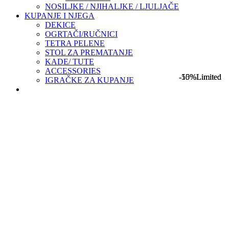
NOSILJKE / NJIHALJKE / LJULJAČE
KUPANJE I NJEGA
DEKICE
OGRTAČI/RUČNICI
TETRA PELENE
STOL ZA PREMATANJE
KADE/ TUTE
ACCESSORIES
-15%
-50%
Limited
Limited
IGRAČKE ZA KUPANJE