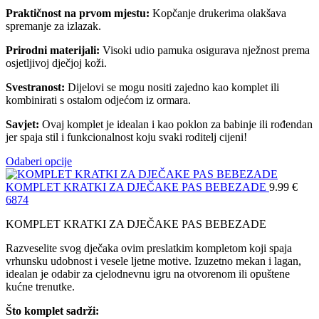
Praktičnost na prvom mjestu:
Kopčanje drukerima olakšava
spremanje za izlazak.
Prirodni materijali:
Visoki udio pamuka osigurava nježnost prema
osjetljivoj dječjoj koži.
Svestranost:
Dijelovi se mogu nositi zajedno kao komplet ili
kombinirati s ostalom odjećom iz ormara.
Savjet:
Ovaj komplet je idealan i kao poklon za babinje ili rođendan
jer spaja stil i funkcionalnost koju svaki roditelj cijeni!
Odaberi opcije
KOMPLET KRATKI ZA DJEČAKE PAS BEBEZADE
9.99
€
68
74
KOMPLET KRATKI ZA DJEČAKE PAS BEBEZADE
Razveselite svog dječaka ovim preslatkim kompletom koji spaja
vrhunsku udobnost i vesele ljetne motive. Izuzetno mekan i lagan,
idealan je odabir za cjelodnevnu igru na otvorenom ili opuštene
kućne trenutke.
Što komplet sadrži: