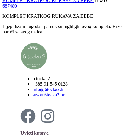
KOMPLET KRATKOG RUKAVA ZA BEBE
11.40
€
68
74
80
KOMPLET KRATKOG RUKAVA ZA BEBE
Lijep dizajn i ugodan pamuk su highlight ovog kompleta. Brzo
naruči za svog malca
6 točka 2
+385 91 545 0128
info@6tocka2.hr
www.6tocka2.hr
Uvjeti kupnje