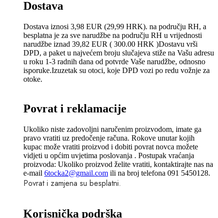
Dostava
Dostava iznosi 3,98 EUR (29,99 HRK). na području RH, a
besplatna je za sve narudžbe na području RH u vrijednosti
narudžbe iznad 39,82 EUR ( 300.00 HRK )Dostavu vrši
DPD, a paket u najvećem broju slučajeva stiže na Vašu adresu
u roku 1-3 radnih dana od potvrde Vaše narudžbe, odnosno
isporuke.Izuzetak su otoci, koje DPD vozi po redu vožnje za
otoke.
Povrat i reklamacije
Ukoliko niste zadovoljni naručenim proizvodom, imate ga
pravo vratiti uz predočenje računa. Rokove unutar kojih
kupac može vratiti proizvod i dobiti povrat novca možete
vidjeti u općim uvjetima poslovanja . Postupak vraćanja
proizvoda: Ukoliko proizvod želite vratiti, kontaktirajte nas na
e-mail
6tocka2@gmail.com
ili na broj telefona 091 5450128.
Povrat i zamjena su besplatni.
Korisnička podrška