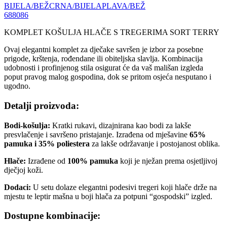
BIJELA/BEŽ
CRNA/BIJELA
PLAVA/BEŽ
68
80
86
KOMPLET KOŠULJA HLAČE S TREGERIMA SORT TERRY
Ovaj elegantni komplet za dječake savršen je izbor za posebne
prigode, krštenja, rođendane ili obiteljska slavlja. Kombinacija
udobnosti i profinjenog stila osigurat će da vaš mališan izgleda
poput pravog malog gospodina, dok se pritom osjeća nesputano i
ugodno.
Detalji proizvoda:
Bodi-košulja:
Kratki rukavi, dizajnirana kao bodi za lakše
presvlačenje i savršeno pristajanje. Izrađena od mješavine
65%
pamuka i 35% poliestera
za lakše održavanje i postojanost oblika.
Hlače:
Izrađene od
100% pamuka
koji je nježan prema osjetljivoj
dječjoj koži.
Dodaci:
U setu dolaze elegantni podesivi tregeri koji hlače drže na
mjestu te leptir mašna u boji hlača za potpuni “gospodski” izgled.
Dostupne kombinacije: