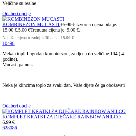
Veličine su realne
Odaberi opcije
KOMBINEZON MUCASTI
15.00
€
Izvorna cijena bila je:
15.00 €.
5.00
€
Trenutna cijena je: 5.00 €.
Najniža cijena u zadnjih 30 dana:
15.00
€
104
98
Mekan topli I ugodan kombinezon, za djecu do veličine 104 ( 4
godine).
Mucasti pamuk.
Neka je klincima toplo za svaki dan. Vaše dijete će ga obožavati
Odaberi opcije
KOMPLET KRATKI ZA DJEČAKE RAINBOW ANILCO
6.99
€
62
80
86