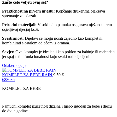
Zašto ćete voljeti ovaj set?
Praktičnost na prvom mjestu:
Kopčanje drukerima olakšava
spremanje za izlazak.
Prirodni materijali:
Visoki udio pamuka osigurava nježnost prema
osjetljivoj dječjoj koži.
Svestranost:
Dijelovi se mogu nositi zajedno kao komplet ili
kombinirati s ostalom odjećom iz ormara.
Savjet:
Ovaj komplet je idealan i kao poklon za babinje ili rođendan
jer spaja stil i funkcionalnost koju svaki roditelj cijeni!
Odaberi opcije
KOMPLET ZA BEBE RAIN
9.50
€
68
80
86
KOMPLET ZA BEBE
Pamučni komplet izuzetnog dizajna i lijepo ugodan za bebe i djecu
do dvije godine.