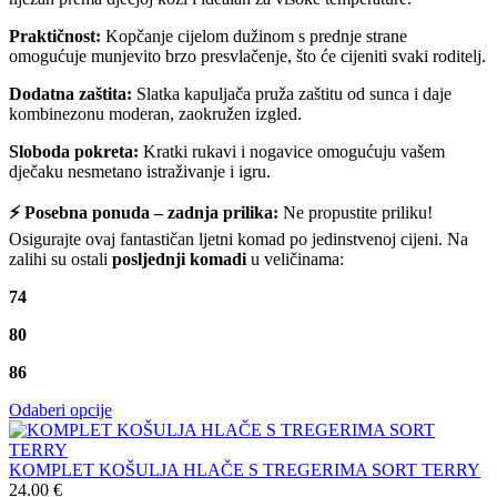
Praktičnost:
Kopčanje cijelom dužinom s prednje strane
omogućuje munjevito brzo presvlačenje, što će cijeniti svaki roditelj.
Dodatna zaštita:
Slatka kapuljača pruža zaštitu od sunca i daje
kombinezonu moderan, zaokružen izgled.
Sloboda pokreta:
Kratki rukavi i nogavice omogućuju vašem
dječaku nesmetano istraživanje i igru.
⚡ Posebna ponuda – zadnja prilika:
Ne propustite priliku!
Osigurajte ovaj fantastičan ljetni komad po jedinstvenoj cijeni. Na
zalihi su ostali
posljednji komadi
u veličinama:
74
80
86
Odaberi opcije
KOMPLET KOŠULJA HLAČE S TREGERIMA SORT TERRY
24.00
€