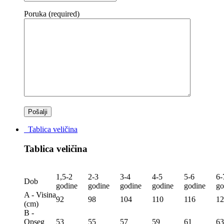
Poruka (required)
Tablica veličina
Tablica veličina
1,5-2
2-3
3-4
4-5
5-6
6-
Dob
godine
godine
godine
godine
godine
go
A - Visina
92
98
104
110
116
12
(сm)
B -
Opseg
53
55
57
59
61
63