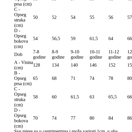
prsa (сm)
C -
Opseg
50
52
54
55
56
57
struka
(сm)
D -
Opseg
54
56,5
59
61,5
64
66
bokova
(сm)
7-8
8-9
9-10
10-11
11-12
12
Dob
godine
godine
godine
godine
godine
go
A - Visina
128
134
140
146
152
15
(сm)
B -
Opseg
65
68
71
74
78
80
prsa (сm)
C -
Opseg
58
60
61,5
63
65,5
66
struka
(сm)
D -
Opseg
70
74
77
80
84
86
bokova
(сm)
Sve mjere su u centrimetrima
i može varirati 1cm u oba