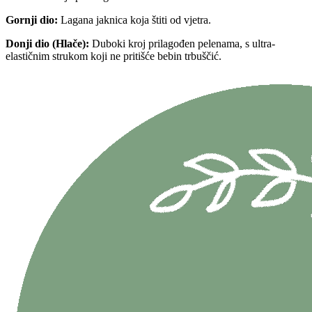
Gornji dio:
Lagana jaknica koja štiti od vjetra.
Donji dio (Hlače):
Duboki kroj prilagođen pelenama, s ultra-
elastičnim strukom koji ne pritišće bebin trbuščić.