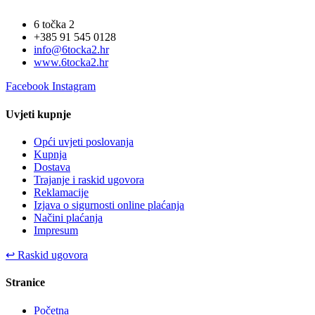
6 točka 2
+385 91 545 0128
info@6tocka2.hr
www.6tocka2.hr
Facebook
Instagram
Uvjeti kupnje
Opći uvjeti poslovanja
Kupnja
Dostava
Trajanje i raskid ugovora
Reklamacije
Izjava o sigurnosti online plaćanja
Načini plaćanja
Impresum
↩
Raskid ugovora
Stranice
Početna