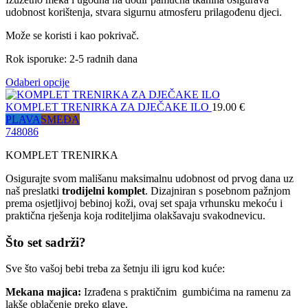
udobnost korištenja, stvara sigurnu atmosferu prilagođenu djeci.
Može se koristi i kao pokrivač.
Rok isporuke: 2-5 radnih dana
Odaberi opcije
KOMPLET TRENIRKA ZA DJEČAKE ILO
19.00
€
PLAVA
SMEĐA
74
80
86
KOMPLET TRENIRKA
Osigurajte svom mališanu maksimalnu udobnost od prvog dana uz
naš preslatki
trodijelni komplet
. Dizajniran s posebnom pažnjom
prema osjetljivoj bebinoj koži, ovaj set spaja vrhunsku mekoću i
praktična rješenja koja roditeljima olakšavaju svakodnevicu.
Što set sadrži?
Sve što vašoj bebi treba za šetnju ili igru kod kuće:
Mekana majica:
Izrađena s praktičnim gumbićima na ramenu za
lakše oblačenje preko glave.