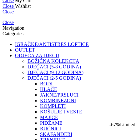
Close
My Cart
Close
Wishlist
Close
Close
Navigation
Categories
IGRAČKE/ANTISTRES LOPTICE
OUTLET
ODJEĆA ZA DJECU
BOŽIĆNA KOLEKCIJA
DJEČACI (5-8 GODINA)
DJEČACI (9-12 GODINA)
DJEČACI (2-5 GODINA)
BODI
HLAČE
JAKNE/PRSLUCI
KOMBINEZONI
KOMPLETI
KOŠULJE I VESTE
MAJICE
PIDŽAME
-67%
Limited
RUČNICI
SKAFANDERI
TRENIRKE