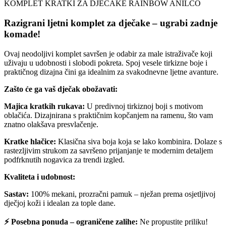
KOMPLET KRATKI ZA DJEČAKE RAINBOW ANILCO
Razigrani ljetni komplet za dječake – ugrabi zadnje
komade!
Ovaj neodoljivi komplet savršen je odabir za male istraživače koji
uživaju u udobnosti i slobodi pokreta. Spoj vesele tirkizne boje i
praktičnog dizajna čini ga idealnim za svakodnevne ljetne avanture.
Zašto će ga vaš dječak obožavati:
Majica kratkih rukava:
U predivnoj tirkiznoj boji s motivom
oblačića. Dizajnirana s praktičnim kopčanjem na ramenu, što vam
znatno olakšava presvlačenje.
Kratke hlačice:
Klasična siva boja koja se lako kombinira. Dolaze s
rastezljivim strukom za savršeno prijanjanje te modernim detaljem
podfrknutih nogavica za trendi izgled.
Kvaliteta i udobnost:
Sastav:
100% mekani, prozračni pamuk – nježan prema osjetljivoj
dječjoj koži i idealan za tople dane.
⚡ Posebna ponuda – ograničene zalihe:
Ne propustite priliku!