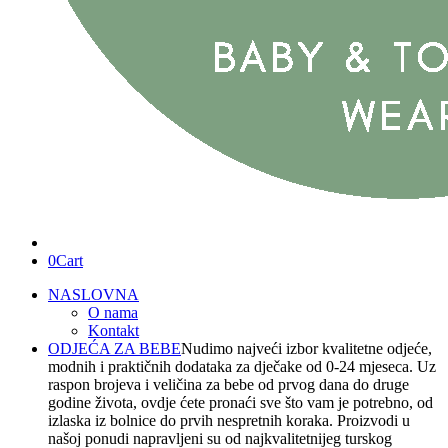
0
Cart
NASLOVNA
O nama
Kontakt
ODJEĆA ZA BEBE
Nudimo najveći izbor kvalitetne odjeće,
modnih i praktičnih dodataka za dječake od 0-24 mjeseca. Uz
raspon brojeva i veličina za bebe od prvog dana do druge
godine života, ovdje ćete pronaći sve što vam je potrebno, od
izlaska iz bolnice do prvih nespretnih koraka. Proizvodi u
našoj ponudi napravljeni su od najkvalitetnijeg turskog