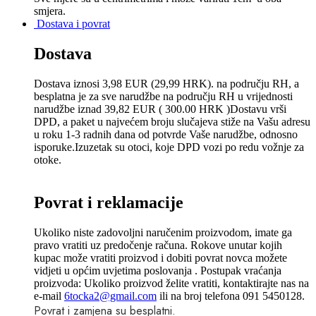
smjera.
Dostava i povrat
Dostava
Dostava iznosi 3,98 EUR (29,99 HRK). na području RH, a
besplatna je za sve narudžbe na području RH u vrijednosti
narudžbe iznad 39,82 EUR ( 300.00 HRK )Dostavu vrši
DPD, a paket u najvećem broju slučajeva stiže na Vašu adresu
u roku 1-3 radnih dana od potvrde Vaše narudžbe, odnosno
isporuke.Izuzetak su otoci, koje DPD vozi po redu vožnje za
otoke.
Povrat i reklamacije
Ukoliko niste zadovoljni naručenim proizvodom, imate ga
pravo vratiti uz predočenje računa. Rokove unutar kojih
kupac može vratiti proizvod i dobiti povrat novca možete
vidjeti u općim uvjetima poslovanja . Postupak vraćanja
proizvoda: Ukoliko proizvod želite vratiti, kontaktirajte nas na
e-mail
6tocka2@gmail.com
ili na broj telefona 091 5450128.
Povrat i zamjena su besplatni.