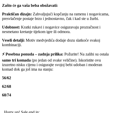
Zašto će ga vaša beba obožavati:
Praktičan dizajn:
Zahvaljujući kopčanju na ramenu i nogavicama,
presvlačenje postaje brzo i jednostavno, čak i kad ste u žurbi.
Udobnost:
Kratki rukavi i nogavice osiguravaju prozračnost i
nesmetano kretanje tijekom igre ili odmora.
Veseli detalji:
Motiv medvjedića dodaje dozu slatkoće svakoj
kombinaciji.
⚡ Posebna ponuda – zadnja prilika:
Požurite! Na zalihi su ostala
samo tri komada
(po jedan od svake veličine). Iskoristite ovu
izuzetno nisku cijenu i osigurajte svojoj bebi udoban i moderan
komad dok ga još ima na stanju:
56/62
62/68
68/74
Hurry up! Sale end in: