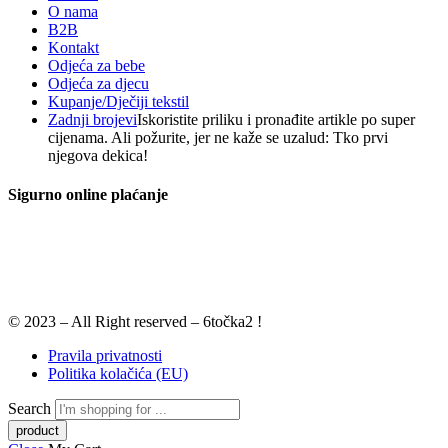
O nama
B2B
Kontakt
Odjeća za bebe
Odjeća za djecu
Kupanje/Dječiji tekstil
Zadnji brojevi
Iskoristite priliku i pronađite artikle po super
cijenama. Ali požurite, jer ne kaže se uzalud: Tko prvi
njegova dekica!
Sigurno online plaćanje
© 2023 – All Right reserved – 6točka2 !
Pravila privatnosti
Politika kolačića (EU)
Search