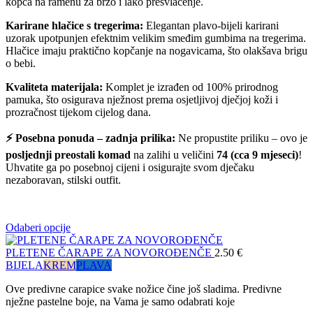
kopča na ramenu za brzo i lako presvlačenje.
Karirane hlačice s tregerima:
Elegantan plavo-bijeli karirani
uzorak upotpunjen efektnim velikim smeđim gumbima na tregerima.
Hlačice imaju praktično kopčanje na nogavicama, što olakšava brigu
o bebi.
Kvaliteta materijala:
Komplet je izrađen od 100% prirodnog
pamuka, što osigurava nježnost prema osjetljivoj dječjoj koži i
prozračnost tijekom cijelog dana.
⚡ Posebna ponuda – zadnja prilika:
Ne propustite priliku – ovo je
posljednji preostali komad
na zalihi u veličini
74 (cca 9 mjeseci)
!
Uhvatite ga po posebnoj cijeni i osigurajte svom dječaku
nezaboravan, stilski outfit.
Odaberi opcije
PLETENE ČARAPE ZA NOVOROĐENČE
2.50
€
BIJELA
KREM
PLAVA
Ove predivne carapice svake nožice čine još sladima. Predivne
nježne pastelne boje, na Vama je samo odabrati koje