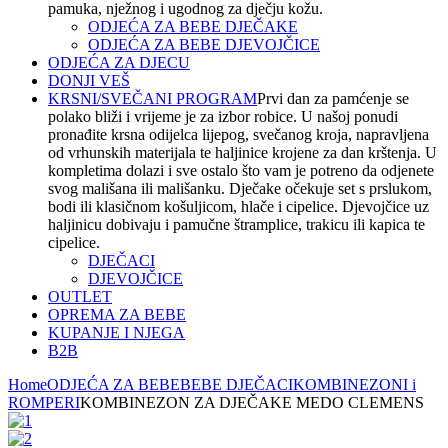
pamuka, nježnog i ugodnog za dječju kožu.
ODJEĆA ZA BEBE DJEČAKE
ODJEĆA ZA BEBE DJEVOJČICE
ODJEĆA ZA DJECU
DONJI VEŠ
KRSNI/SVEČANI PROGRAM
Prvi dan za pamćenje se
polako bliži i vrijeme je za izbor robice. U našoj ponudi
pronađite krsna odijelca lijepog, svečanog kroja, napravljena
od vrhunskih materijala te haljinice krojene za dan krštenja. U
kompletima dolazi i sve ostalo što vam je potreno da odjenete
svog mališana ili mališanku. Dječake očekuje set s prslukom,
bodi ili klasičnom košuljicom, hlače i cipelice. Djevojčice uz
haljinicu dobivaju i pamučne štramplice, trakicu ili kapica te
cipelice.
DJEČACI
DJEVOJČICE
OUTLET
OPREMA ZA BEBE
KUPANJE I NJEGA
B2B
Home
ODJEĆA ZA BEBE
BEBE DJEČACI
KOMBINEZONI i
ROMPERI
KOMBINEZON ZA DJEČAKE MEDO CLEMENS