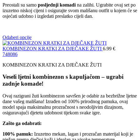
Preostali su samo
posljednji komadi
na zalihi. Ugrabite ovaj set po
izuzetno niskoj cijeni i osigurajte svom mališanu outfit u kojem će se
osjećati udobno i izgledati preslatko cijeli dan.
Odaberi opcije
KOMBINEZON KRATKI ZA DJEČAKE ŽUTI
6.99
€
74
80
86
KOMBINEZON KRATKI ZA DJEČAKE ŽUTI
Veseli ljetni kombinezon s kapuljačom – ugrabi
zadnje komade!
Ovaj razigrani žuti kombinezon savršen je odabir za bezbrižne ljetne
dane vašeg mališana! Izrađen od 100% prirodnog pamuka, ovaj
model spaja maksimalnu prozračnost s neodoljivim dizajnom,
osiguravajući djetetu udobnost tijekom svake igre.
Zašto ga odabrati:
100% pamuk:
Izuzetno mekan, lagan i prozračan materijal koji je
nježan prema dječjoj koži i idealan za visoke temperature.