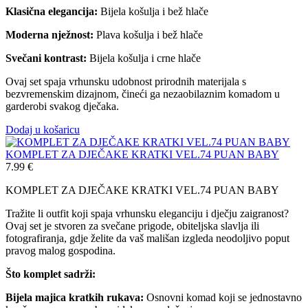
Klasična elegancija:
Bijela košulja i bež hlače
Moderna nježnost:
Plava košulja i bež hlače
Svečani kontrast:
Bijela košulja i crne hlače
Ovaj set spaja vrhunsku udobnost prirodnih materijala s
bezvremenskim dizajnom, čineći ga nezaobilaznim komadom u
garderobi svakog dječaka.
Dodaj u košaricu
KOMPLET ZA DJEČAKE KRATKI VEL.74 PUAN BABY
7.99
€
KOMPLET ZA DJEČAKE KRATKI VEL.74 PUAN BABY
Tražite li outfit koji spaja vrhunsku eleganciju i dječju zaigranost?
Ovaj set je stvoren za svečane prigode, obiteljska slavlja ili
fotografiranja, gdje želite da vaš mališan izgleda neodoljivo poput
pravog malog gospodina.
Što komplet sadrži:
Bijela majica kratkih rukava:
Osnovni komad koji se jednostavno