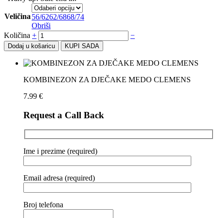
Veličina
56/62
62/68
68/74
Obriši
Količina
+
−
Dodaj u košaricu
KUPI SADA
KOMBINEZON ZA DJEČAKE MEDO CLEMENS
7.99
€
Request a Call Back
Ime i prezime (required)
Email adresa (required)
Broj telefona