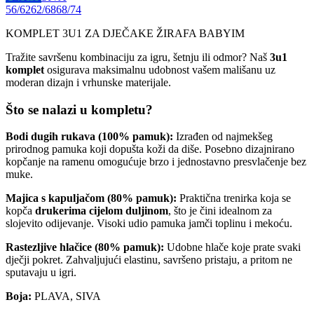
56/62
62/68
68/74
KOMPLET 3U1 ZA DJEČAKE ŽIRAFA BABYIM
Tražite savršenu kombinaciju za igru, šetnju ili odmor? Naš
3u1
komplet
osigurava maksimalnu udobnost vašem mališanu uz
moderan dizajn i vrhunske materijale.
Što se nalazi u kompletu?
Bodi dugih rukava (100% pamuk):
Izrađen od najmekšeg
prirodnog pamuka koji dopušta koži da diše. Posebno dizajnirano
kopčanje na ramenu omogućuje brzo i jednostavno presvlačenje bez
muke.
Majica s kapuljačom (80% pamuk):
Praktična trenirka koja se
kopča
drukerima cijelom duljinom
, što je čini idealnom za
slojevito odijevanje. Visoki udio pamuka jamči toplinu i mekoću.
Rastezljive hlačice (80% pamuk):
Udobne hlače koje prate svaki
dječji pokret. Zahvaljujući elastinu, savršeno pristaju, a pritom ne
sputavaju u igri.
Boja:
PLAVA, SIVA