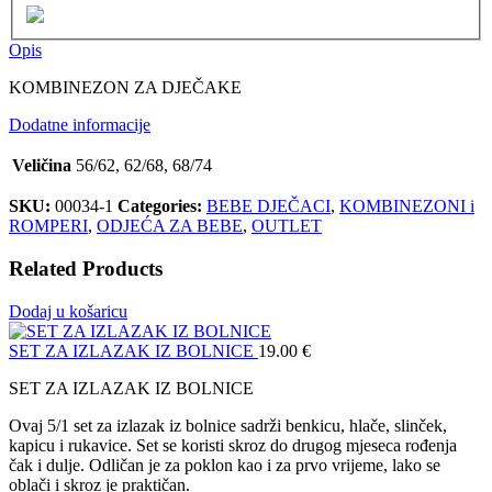
Opis
KOMBINEZON ZA DJEČAKE
Dodatne informacije
Veličina
56/62, 62/68, 68/74
SKU:
00034-1
Categories:
BEBE DJEČACI
,
KOMBINEZONI i
ROMPERI
,
ODJEĆA ZA BEBE
,
OUTLET
Related Products
Dodaj u košaricu
SET ZA IZLAZAK IZ BOLNICE
19.00
€
SET ZA IZLAZAK IZ BOLNICE
Ovaj 5/1 set za izlazak iz bolnice sadrži benkicu, hlače, slinček,
kapicu i rukavice. Set se koristi skroz do drugog mjeseca rođenja
čak i dulje. Odličan je za poklon kao i za prvo vrijeme, lako se
oblači i skroz je praktičan.