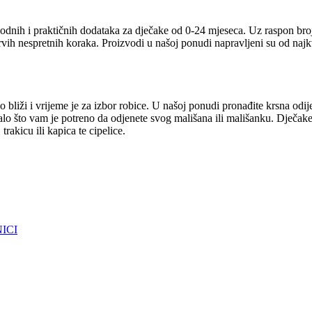
odnih i praktičnih dodataka za dječake od 0-24 mjeseca. Uz raspon broj
prvih nespretnih koraka. Proizvodi u našoj ponudi napravljeni su od naj
 bliži i vrijeme je za izbor robice. U našoj ponudi pronađite krsna odij
talo što vam je potreno da odjenete svog mališana ili mališanku. Dječake
rakicu ili kapica te cipelice.
ICI