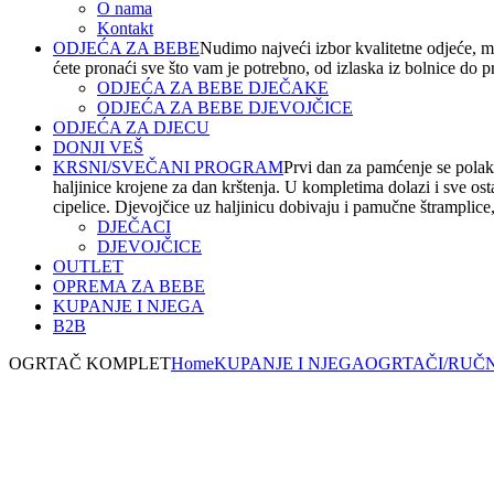
O nama
Kontakt
ODJEĆA ZA BEBE
Nudimo najveći izbor kvalitetne odjeće, m
ćete pronaći sve što vam je potrebno, od izlaska iz bolnice do 
ODJEĆA ZA BEBE DJEČAKE
ODJEĆA ZA BEBE DJEVOJČICE
ODJEĆA ZA DJECU
DONJI VEŠ
KRSNI/SVEČANI PROGRAM
Prvi dan za pamćenje se polako
haljinice krojene za dan krštenja. U kompletima dolazi i sve os
cipelice. Djevojčice uz haljinicu dobivaju i pamučne štramplice, t
DJEČACI
DJEVOJČICE
OUTLET
OPREMA ZA BEBE
KUPANJE I NJEGA
B2B
OGRTAČ KOMPLET
Home
KUPANJE I NJEGA
OGRTAČI/RUČN