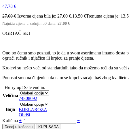
47.78
€
27.00
€
Izvorna cijena bila je: 27.00 €.
13.50
€
Trenutna cijena je: 13.5
Najniža cijena u zadnjih 30 dana:
27.00
€
OGRTAČ SET
Ono po čemu smo poznati, to je da u svom asortimanu imamo dosta pro
ogrtač, ručnik i trljačicu ili krpicu za pranje djeteta.
Krojevi su nešto veći od standardnih tako da možemo reći da su veći z
Ponosni smo na činjenicu da nam se kupci vraćaju baš zbog kvalitete 
Hurry up! Sale end in:
Veličina
74
80
86
92
Boja
BIJELA
ROZA
Obriši
Količina
+
−
Dodaj u košaricu
KUPI SADA