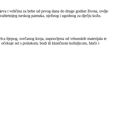
eva i veličina za bebe od prvog dana do druge godine života, ovdje
kvalitetnijeg turskog pamuka, nježnog i ugodnog za dječju kožu.
elca lijepog, svečanog kroja, napravljena od vrhunskih materijala te
 očekuje set s prslukom, bodi ili klasičnom košuljicom, hlače i