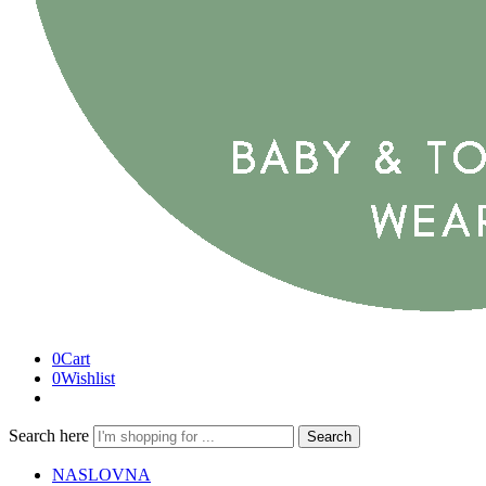
0
Cart
0
Wishlist
Search here
Search
NASLOVNA