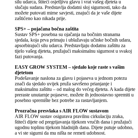
silu udarca, štiteći osjetljivu glavu i vrat vašeg djeteta u
slučaju sudara. Predstavlja dodatni sloj sigurnosti, tako da
možete putovati mirne savjesti, znajući da je vaše dijete
zaštićeno kao nikada prije.
SPS+ – pojačana bočna zaštita
Sustav SPS+ posebna su ojačanja na bočnim stranama
sjedala, koja prva primaju i ublažavaju učinke bočnih udara,
apsorbirajući silu udarca. Predstavljaju dodatnu zaštitu za
tijelo vašeg djeteta, pružajući maksimalnu sigurnost u svakoj
fazi putovanja.
EASY GROW SYSTEM – sjedalo koje raste s vašim
djetetom
Podešavanje naslona za glavu i pojaseva u jednom potezu
znači da sjedalo uvijek pruža savršeno prianjanje i
maksimalnu zaštitu – od malog do većeg djeteta. A kada dijete
preraste unutarnje pojaseve, možete ih jednostavno spremiti u
posebno spremište bez potrebe za rastavljanjem.
Prozračna presvlaka s AIR FLOW sustavom
AIR FLOW sustav osigurava pravilnu cirkulaciju zraka,
štiteći dijete od pregrijavanja tijekom vrućih dana i pružajući
ugodnu toplinu tijekom hladnijih dana. Dijete putuje udobno,
a vi ste sigurni da mu ništa ne remeti udobnost.