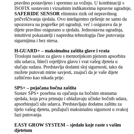
pravilno postavljeno i spremno za vožnju. U kombinaciji s
ISOFIX sustavom i vizualnim indikatorima ispravne ugradnje,
SAFERIDE SENSOR
eliminira rizik od nepravilnog
pričvršćivanja sjedala. Ovo inteligentno rješenje ne samo da
upozorava na pogreške pri ugradnji, već i osigurava da je
dijete pravilno osigurano u sjedalu. Jednostavna ugradnja,
intuitivni pokazatelji i napredna tehnologija čine putovanja
sigurnijima i bez stresa.
H-GUARD+ – maksimalna zaštita glave i vrata
Troslojni naslon za glavu s memorijskom pjenom apsorbira
silu udarca, štiteći osjetljivu glavu i vrat vašeg djeteta u
slučaju sudara. Predstavlja dodatni sloj sigurnosti, tako da
možete putovati mirne savjesti, znajući da je vaše dijete
zaštićeno kao nikada prije.
SPS+ – pojačana bočna zaštita
Sustav SPS+ posebna su ojačanja na bočnim stranama
sjedala, koja prva primaju i ublažavaju učinke bočnih udara,
apsorbirajući silu udarca. Predstavljaju dodatnu zaštitu za
tijelo vašeg djeteta, pružajući maksimalnu sigurnost u svakoj
fazi putovanja.
EASY GROW SYSTEM – sjedalo koje raste s vašim
djetetom