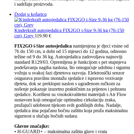
i sadržaju proizvoda.
Dodaj u košaricu
Kinderkraft autosjedalica FIX2GO i-Size 9-36 kg (76-150
cm), Grey
119.90
€
FIX2GO i-Size autosjedalica
namijenjena je djeci visine od
76 do 150 cm, u dobi od 15 mjeseci do 12 godina, odnosno
težine od 9 do 36 kg. Autosjedalica zadovoljava najnoviji
standard R129/03. Opremljena je funkcijom s pet stupnjeva
podešavanja nagiba naslona, što omogućuje udobnu i sigurnu
vožnju u svakoj fazi djetetova razvoja. Elektronički senzor
osigurava pravilnu montažu sjedalice i ispravno vezivanje
djeteta, dok se preklopni naslon s ugrađenom ručkom za
nošenje pokazuje izuzetno praktičnim za prijenos i pohranu
sjedalice. Korišteni su visokokvalitetni materijali s Air Flow
sustavom koji omogućuje optimalnu cirkulaciju zraka,
pružajući udobnost tijekom svih godišnjih doba. Nadalje,
sjedalica ima pojačanu bočnu zaštitu koja pruža maksimalnu
sigurnost u slučaju bočnih sudara.
Glavne značajke:
• H-GUARD+ – maksimalna zaštita glave i vrata