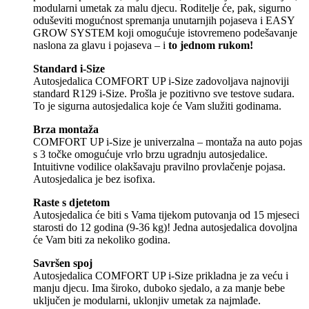
modularni umetak za malu djecu. Roditelje će, pak, sigurno
oduševiti mogućnost spremanja unutarnjih pojaseva i EASY
GROW SYSTEM koji omogućuje istovremeno podešavanje
naslona za glavu i pojaseva – i
to jednom rukom!
Standard i-Size
Autosjedalica COMFORT UP i-Size zadovoljava najnoviji
standard R129 i-Size. Prošla je pozitivno sve testove sudara.
To je sigurna autosjedalica koje će Vam služiti godinama.
Brza montaža
COMFORT UP i-Size je univerzalna – montaža na auto pojas
s 3 točke omogućuje vrlo brzu ugradnju autosjedalice.
Intuitivne vodilice olakšavaju pravilno provlačenje pojasa.
Autosjedalica je bez isofixa.
Raste s djetetom
Autosjedalica će biti s Vama tijekom putovanja od 15 mjeseci
starosti do 12 godina (9-36 kg)! Jedna autosjedalica dovoljna
će Vam biti za nekoliko godina.
Savršen spoj
Autosjedalica COMFORT UP i-Size prikladna je za veću i
manju djecu. Ima široko, duboko sjedalo, a za manje bebe
uključen je modularni, uklonjiv umetak za najmlađe.