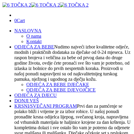
0
Cart
NASLOVNA
O nama
Kontakt
ODJEĆA ZA BEBE
Nudimo najveći izbor kvalitetne odjeće,
modnih i praktičnih dodataka za dječake od 0-24 mjeseca. Uz
raspon brojeva i veličina za bebe od prvog dana do druge
godine života, ovdje ćete pronaći sve što vam je potrebno, od
izlaska iz bolnice do prvih nespretnih koraka. Proizvodi u
našoj ponudi napravljeni su od najkvalitetnijeg turskog
pamuka, nježnog i ugodnog za dječju kožu.
ODJEĆA ZA BEBE DJEČAKE
ODJEĆA ZA BEBE DJEVOJČICE
ODJEĆA ZA DJECU
DONJI VEŠ
KRSNI/SVEČANI PROGRAM
Prvi dan za pamćenje se
polako bliži i vrijeme je za izbor robice. U našoj ponudi
pronađite krsna odijelca lijepog, svečanog kroja, napravljena
od vrhunskih materijala te haljinice krojene za dan krštenja. U
kompletima dolazi i sve ostalo što vam je potreno da odjenete
svog mališana ili mališanku. Dječake očekuje set s prslukom,