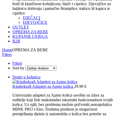
bodi ili klasičnom košuljicom, hlače i cipelice. Djevojčice uz
haljinicu dobivaju i pamučne štramplice, trakicu ili kapica te
cipelice.
DJEČACI
DJEVOJČICE
OUTLET
OPREMA ZA BEBE
KUPANJE I NJEGA
B2B
Home
OPREMA ZA BEBE
Filteri
Filteri
Sort by
Dodaj u košaricu
Kinderkraft Adapteri za Apino kolica
29.90
€
Univerzalni adapteri za Apino kolica savršen su izbor za
roditelje koji žele maksimalno iskoristiti funkcionalnost svojih
kolica. Uz njih, bez problema možete pričvrstiti autosjedalicu
MINK PRO i-Size. Dodatna prednost je mogućnost
premještanja djeteta iz automobila u kolica bez potrebe za