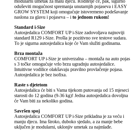
modularni umetak za malu djecu. Roditelje će, pak, sigurno
oduševiti mogućnost spremanja unutarnjih pojaseva i EASY
GROW SYSTEM koji omogućuje istovremeno podešavanje
naslona za glavu i pojaseva – i
to jednom rukom!
Standard i-Size
Autosjedalica COMFORT UP i-Size zadovoljava najnoviji
standard R129 i-Size. Prošla je pozitivno sve testove sudara.
To je sigurna autosjedalica koje će Vam služiti godinama.
Brza montaža
COMFORT UP i-Size je univerzalna – montaža na auto pojas
s 3 točke omogućuje vrlo brzu ugradnju autosjedalice.
Intuitivne vodilice olakšavaju pravilno provlačenje pojasa.
Autosjedalica je bez isofixa.
Raste s djetetom
Autosjedalica će biti s Vama tijekom putovanja od 15 mjeseci
starosti do 12 godina (9-36 kg)! Jedna autosjedalica dovoljna
će Vam biti za nekoliko godina.
Savršen spoj
Autosjedalica COMFORT UP i-Size prikladna je za veću i
manju djecu. Ima široko, duboko sjedalo, a za manje bebe
uključen je modularni, uklonjiv umetak za najmlađe.