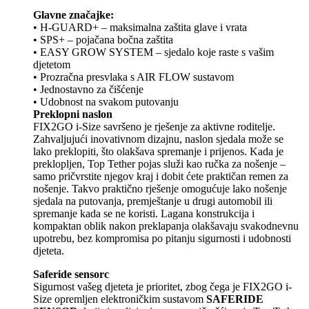
Glavne značajke:
• H-GUARD+ – maksimalna zaštita glave i vrata
• SPS+ – pojačana bočna zaštita
• EASY GROW SYSTEM – sjedalo koje raste s vašim
djetetom
• Prozračna presvlaka s AIR FLOW sustavom
• Jednostavno za čišćenje
• Udobnost na svakom putovanju
Preklopni naslon
FIX2GO i-Size savršeno je rješenje za aktivne roditelje.
Zahvaljujući inovativnom dizajnu, naslon sjedala može se
lako preklopiti, što olakšava spremanje i prijenos. Kada je
preklopljen, Top Tether pojas služi kao ručka za nošenje –
samo pričvrstite njegov kraj i dobit ćete praktičan remen za
nošenje. Takvo praktično rješenje omogućuje lako nošenje
sjedala na putovanja, premještanje u drugi automobil ili
spremanje kada se ne koristi. Lagana konstrukcija i
kompaktan oblik nakon preklapanja olakšavaju svakodnevnu
upotrebu, bez kompromisa po pitanju sigurnosti i udobnosti
djeteta.
Saferide sensorc
Sigurnost vašeg djeteta je prioritet, zbog čega je FIX2GO i-
Size opremljen elektroničkim sustavom
SAFERIDE