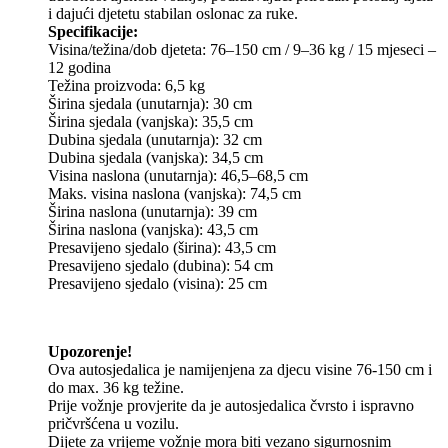
i dajući djetetu stabilan oslonac za ruke.
Specifikacije:
Visina/težina/dob djeteta: 76–150 cm / 9–36 kg / 15 mjeseci –
12 godina
Težina proizvoda: 6,5 kg
Širina sjedala (unutarnja): 30 cm
Širina sjedala (vanjska): 35,5 cm
Dubina sjedala (unutarnja): 32 cm
Dubina sjedala (vanjska): 34,5 cm
Visina naslona (unutarnja): 46,5–68,5 cm
Maks. visina naslona (vanjska): 74,5 cm
Širina naslona (unutarnja): 39 cm
Širina naslona (vanjska): 43,5 cm
Presavijeno sjedalo (širina): 43,5 cm
Presavijeno sjedalo (dubina): 54 cm
Presavijeno sjedalo (visina): 25 cm
Upozorenje!
Ova autosjedalica je namijenjena za djecu visine 76-150 cm i
do max. 36 kg težine.
Prije vožnje provjerite da je autosjedalica čvrsto i ispravno
pričvršćena u vozilu.
Dijete za vrijeme vožnje mora biti vezano sigurnosnim