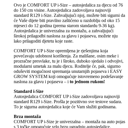
Ovo je COMFORT UP i-Size – autosjedalica za djecu od 76
do 150 cm visine. Autosjedalica zadovoljava najnoviji
standard R129 i-Size. Zahvaljujući njoj, možete biti sigurni da
će Vaše dijete biti pravilno zaštićeno u razdoblju od oko 15
mjeseci do 12 godina (prema starom standardu 9-36 kg).
Autosjedalica je univerzalna za montažu, a zahvaljujući
širokoj prilagodbi naslona za glavu i pojaseva, možete nju
lako prilagoditi djetetu koje raste.
COMFORT UP i-Size opremljena je rješenjima koja
povećavaju udobnost korištenja. Za mališane, osim meke i
prozračne presvlake, tu je i široko, duboko sjedalo i odvojivi,
modularni umetak za malu djecu. Roditelje će, pak, sigurno
oduševiti mogućnost spremanja unutarnjih pojaseva i EASY
GROW SYSTEM koji omogućuje istovremeno podešavanje
naslona za glavu i pojaseva – i
to jednom rukom!
Standard i-Size
Autosjedalica COMFORT UP i-Size zadovoljava najnoviji
standard R129 i-Size. Prošla je pozitivno sve testove sudara.
To je sigurna autosjedalica koje će Vam služiti godinama.
Brza montaža
COMFORT UP i-Size je univerzalna – montaža na auto pojas
s 3 točke omogućuje vrlo brzu ugradnju autosjedalice.