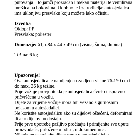
putovanja – to jamči prozračan i mekan materijal te ventilirana
mrežica na bokovima. Udobno je i za roditelja: autosjedalica
ima uklonjivu presvlaku koju možete lako očistiti.
Izvedba
Oklop: PP
Presvlaka: poliester
Dimenzije:
61,5-84 x 44 x 49 cm (visina, širina, dubina)
Težina: 6 kg
Upozorenje!
Ova autosjedalica je namijenjena za djecu visine 76-150 cm i
do max. 36 kg težine.
Prije vožnje provjerite da je autosjedalica čvrsto i ispravno
pričvršćena u vozilu.
Dijete za vrijeme vožnje mora biti vezano sigurnosnim
pojasom u autosjedalici.
Ne koristite autosjedalicu ako su dijelovi oštećeni, deformirani
ili ako dijelovi nedostaju.
Prije prve upotrebe pažljivo pročitajte i primijenite sve upute
proizvođača, priložene u pdf-u, u dokumentima.
Nikada ne ostavljajte dijete samo u autosjedalici u