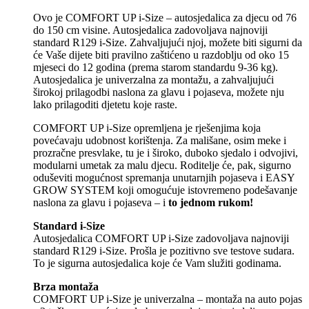
Ovo je COMFORT UP i-Size – autosjedalica za djecu od 76
do 150 cm visine. Autosjedalica zadovoljava najnoviji
standard R129 i-Size. Zahvaljujući njoj, možete biti sigurni da
će Vaše dijete biti pravilno zaštićeno u razdoblju od oko 15
mjeseci do 12 godina (prema starom standardu 9-36 kg).
Autosjedalica je univerzalna za montažu, a zahvaljujući
širokoj prilagodbi naslona za glavu i pojaseva, možete nju
lako prilagoditi djetetu koje raste.
COMFORT UP i-Size opremljena je rješenjima koja
povećavaju udobnost korištenja. Za mališane, osim meke i
prozračne presvlake, tu je i široko, duboko sjedalo i odvojivi,
modularni umetak za malu djecu. Roditelje će, pak, sigurno
oduševiti mogućnost spremanja unutarnjih pojaseva i EASY
GROW SYSTEM koji omogućuje istovremeno podešavanje
naslona za glavu i pojaseva – i
to jednom rukom!
Standard i-Size
Autosjedalica COMFORT UP i-Size zadovoljava najnoviji
standard R129 i-Size. Prošla je pozitivno sve testove sudara.
To je sigurna autosjedalica koje će Vam služiti godinama.
Brza montaža
COMFORT UP i-Size je univerzalna – montaža na auto pojas