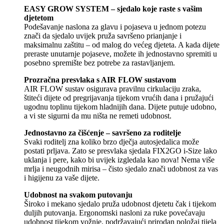
EASY GROW SYSTEM – sjedalo koje raste s vašim
djetetom
Podešavanje naslona za glavu i pojaseva u jednom potezu
znači da sjedalo uvijek pruža savršeno prianjanje i
maksimalnu zaštitu – od malog do većeg djeteta. A kada dijete
preraste unutarnje pojaseve, možete ih jednostavno spremiti u
posebno spremište bez potrebe za rastavljanjem.
Prozračna presvlaka s AIR FLOW sustavom
AIR FLOW sustav osigurava pravilnu cirkulaciju zraka,
štiteći dijete od pregrijavanja tijekom vrućih dana i pružajući
ugodnu toplinu tijekom hladnijih dana. Dijete putuje udobno,
a vi ste sigurni da mu ništa ne remeti udobnost.
Jednostavno za čišćenje – savršeno za roditelje
Svaki roditelj zna koliko brzo dječja autosjedalica može
postati prljava. Zato se presvlaka sjedala FIX2GO i-Size lako
uklanja i pere, kako bi uvijek izgledala kao nova! Nema više
mrlja i neugodnih mirisa – čisto sjedalo znači udobnost za vas
i higijenu za vaše dijete.
Udobnost na svakom putovanju
Široko i mekano sjedalo pruža udobnost djetetu čak i tijekom
duljih putovanja. Ergonomski nasloni za ruke povećavaju
udobnost tijekom vožnje, podržavajući prirodan položaj tijela