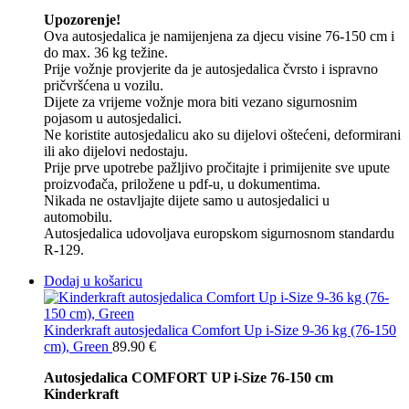
Upozorenje!
Ova autosjedalica je namijenjena za djecu visine 76-150 cm i
do max. 36 kg težine.
Prije vožnje provjerite da je autosjedalica čvrsto i ispravno
pričvršćena u vozilu.
Dijete za vrijeme vožnje mora biti vezano sigurnosnim
pojasom u autosjedalici.
Ne koristite autosjedalicu ako su dijelovi oštećeni, deformirani
ili ako dijelovi nedostaju.
Prije prve upotrebe pažljivo pročitajte i primijenite sve upute
proizvođača, priložene u pdf-u, u dokumentima.
Nikada ne ostavljajte dijete samo u autosjedalici u
automobilu.
Autosjedalica udovoljava europskom sigurnosnom standardu
R-129.
Dodaj u košaricu
Kinderkraft autosjedalica Comfort Up i-Size 9-36 kg (76-150
cm), Green
89.90
€
Autosjedalica COMFORT UP i-Size 76-150 cm
Kinderkraft