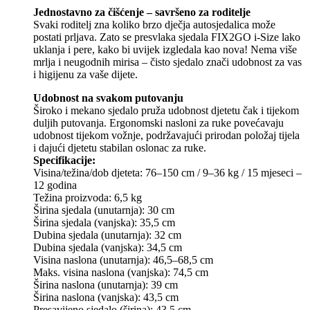
Jednostavno za čišćenje – savršeno za roditelje
Svaki roditelj zna koliko brzo dječja autosjedalica može
postati prljava. Zato se presvlaka sjedala FIX2GO i-Size lako
uklanja i pere, kako bi uvijek izgledala kao nova! Nema više
mrlja i neugodnih mirisa – čisto sjedalo znači udobnost za vas
i higijenu za vaše dijete.
Udobnost na svakom putovanju
Široko i mekano sjedalo pruža udobnost djetetu čak i tijekom
duljih putovanja. Ergonomski nasloni za ruke povećavaju
udobnost tijekom vožnje, podržavajući prirodan položaj tijela
i dajući djetetu stabilan oslonac za ruke.
Specifikacije:
Visina/težina/dob djeteta: 76–150 cm / 9–36 kg / 15 mjeseci –
12 godina
Težina proizvoda: 6,5 kg
Širina sjedala (unutarnja): 30 cm
Širina sjedala (vanjska): 35,5 cm
Dubina sjedala (unutarnja): 32 cm
Dubina sjedala (vanjska): 34,5 cm
Visina naslona (unutarnja): 46,5–68,5 cm
Maks. visina naslona (vanjska): 74,5 cm
Širina naslona (unutarnja): 39 cm
Širina naslona (vanjska): 43,5 cm
Presavijeno sjedalo (širina): 43,5 cm