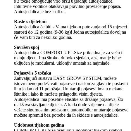
s 3 točke omogućuje vrlo brzu ugradnju autosjedalice.
Intuitivne vodilice olakšavaju pravilno provlačenje pojasa.
Autosjedalica je bez isofixa.
Raste s djetetom
Autosjedalica će biti s Vama tijekom putovanja od 15 mjeseci
starosti do 12 godina (9-36 kg)! Jedna autosjedalica dovoljna
će Vam biti za nekoliko godina.
Savršen spoj
Autosjedalica COMFORT UP i-Size prikladna je za veću i
manju djecu. Ima široko, duboko sjedalo, a za manje bebe
uključen je modularni, uklonjiv umetak za najmlađe.
Pojasevi s 5 točaka
Zahvaljujući sustavu EASY GROW SYSTEM, možete
istovremeno podešavati pojaseve i naslon za glavu te postaviti
ih u jedan od 11 položaja. Unutarnji pojasevi imaju mekane
štitnike i lako ih možete prilagoditi visini djeteta.
Autosjedalica ima posebne elastike za držanje pojaseva, što
olakšava stavljanje djeteta. A kada dođe vrijeme da dijete
vežete sigurnosnim pojasom u automobilu: unutarnje pojaseve
možete spremiti bez potrebe da ih skidate s autosjedalice.
Udobnost tijekom godina
COMFORT UP i-Size osigurava udobnost tijekom svakog