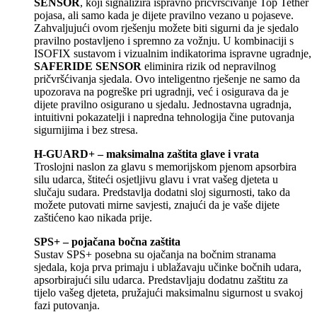
SENSOR
, koji signalizira ispravno pričvršćivanje Top Tether
pojasa, ali samo kada je dijete pravilno vezano u pojaseve.
Zahvaljujući ovom rješenju možete biti sigurni da je sjedalo
pravilno postavljeno i spremno za vožnju. U kombinaciji s
ISOFIX sustavom i vizualnim indikatorima ispravne ugradnje,
SAFERIDE SENSOR
eliminira rizik od nepravilnog
pričvršćivanja sjedala. Ovo inteligentno rješenje ne samo da
upozorava na pogreške pri ugradnji, već i osigurava da je
dijete pravilno osigurano u sjedalu. Jednostavna ugradnja,
intuitivni pokazatelji i napredna tehnologija čine putovanja
sigurnijima i bez stresa.
H-GUARD+ – maksimalna zaštita glave i vrata
Troslojni naslon za glavu s memorijskom pjenom apsorbira
silu udarca, štiteći osjetljivu glavu i vrat vašeg djeteta u
slučaju sudara. Predstavlja dodatni sloj sigurnosti, tako da
možete putovati mirne savjesti, znajući da je vaše dijete
zaštićeno kao nikada prije.
SPS+ – pojačana bočna zaštita
Sustav SPS+ posebna su ojačanja na bočnim stranama
sjedala, koja prva primaju i ublažavaju učinke bočnih udara,
apsorbirajući silu udarca. Predstavljaju dodatnu zaštitu za
tijelo vašeg djeteta, pružajući maksimalnu sigurnost u svakoj
fazi putovanja.