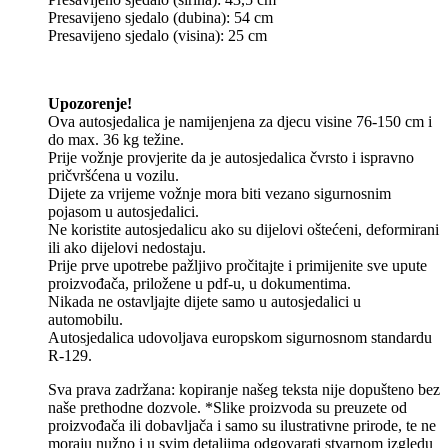
Presavijeno sjedalo (dubina): 54 cm
Presavijeno sjedalo (visina): 25 cm
Upozorenje!
Ova autosjedalica je namijenjena za djecu visine 76-150 cm i
do max. 36 kg težine.
Prije vožnje provjerite da je autosjedalica čvrsto i ispravno
pričvršćena u vozilu.
Dijete za vrijeme vožnje mora biti vezano sigurnosnim
pojasom u autosjedalici.
Ne koristite autosjedalicu ako su dijelovi oštećeni, deformirani
ili ako dijelovi nedostaju.
Prije prve upotrebe pažljivo pročitajte i primijenite sve upute
proizvođača, priložene u pdf-u, u dokumentima.
Nikada ne ostavljajte dijete samo u autosjedalici u
automobilu.
Autosjedalica udovoljava europskom sigurnosnom standardu
R-129.
Sva prava zadržana: kopiranje našeg teksta nije dopušteno bez
naše prethodne dozvole. *Slike proizvoda su preuzete od
proizvođača ili dobavljača i samo su ilustrativne prirode, te ne
moraju nužno i u svim detaljima odgovarati stvarnom izgledu