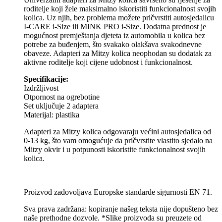
roditelje koji žele maksimalno iskoristiti funkcionalnost svojih
kolica. Uz njih, bez problema možete pričvrstiti autosjedalicu
I-CARE i-Size ili MINK PRO i-Size. Dodatna prednost je
mogućnost premještanja djeteta iz automobila u kolica bez
potrebe za buđenjem, što svakako olakšava svakodnevne
obaveze. Adapteri za Mitzy kolica neophodan su dodatak za
aktivne roditelje koji cijene udobnost i funkcionalnost.
Specifikacije:
Izdržljivost
Otpornost na ogrebotine
Set uključuje 2 adaptera
Materijal: plastika
Adapteri za Mitzy kolica odgovaraju većini autosjedalica od
0-13 kg, što vam omogućuje da pričvrstite vlastito sjedalo na
Mitzy okvir i u potpunosti iskoristite funkcionalnost svojih
kolica.
Proizvod zadovoljava Europske standarde sigurnosti EN 71.
Sva prava zadržana: kopiranje našeg teksta nije dopušteno bez
naše prethodne dozvole. *Slike proizvoda su preuzete od