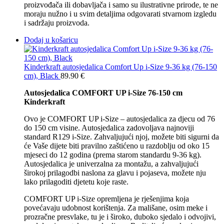
proizvođača ili dobavljača i samo su ilustrativne prirode, te ne
moraju nužno i u svim detaljima odgovarati stvarnom izgledu
i sadržaju proizvoda.
Dodaj u košaricu
Kinderkraft autosjedalica Comfort Up i-Size 9-36 kg (76-150
cm), Black
89.90
€
Autosjedalica COMFORT UP i-Size 76-150 cm
Kinderkraft
Ovo je COMFORT UP i-Size – autosjedalica za djecu od 76
do 150 cm visine. Autosjedalica zadovoljava najnoviji
standard R129 i-Size. Zahvaljujući njoj, možete biti sigurni da
će Vaše dijete biti pravilno zaštićeno u razdoblju od oko 15
mjeseci do 12 godina (prema starom standardu 9-36 kg).
Autosjedalica je univerzalna za montažu, a zahvaljujući
širokoj prilagodbi naslona za glavu i pojaseva, možete nju
lako prilagoditi djetetu koje raste.
COMFORT UP i-Size opremljena je rješenjima koja
povećavaju udobnost korištenja. Za mališane, osim meke i
prozračne presvlake, tu je i široko, duboko sjedalo i odvojivi,