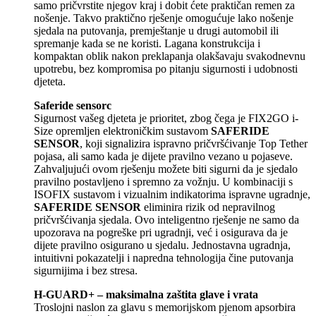
samo pričvrstite njegov kraj i dobit ćete praktičan remen za
nošenje. Takvo praktično rješenje omogućuje lako nošenje
sjedala na putovanja, premještanje u drugi automobil ili
spremanje kada se ne koristi. Lagana konstrukcija i
kompaktan oblik nakon preklapanja olakšavaju svakodnevnu
upotrebu, bez kompromisa po pitanju sigurnosti i udobnosti
djeteta.
Saferide sensorc
Sigurnost vašeg djeteta je prioritet, zbog čega je FIX2GO i-
Size opremljen elektroničkim sustavom
SAFERIDE
SENSOR
, koji signalizira ispravno pričvršćivanje Top Tether
pojasa, ali samo kada je dijete pravilno vezano u pojaseve.
Zahvaljujući ovom rješenju možete biti sigurni da je sjedalo
pravilno postavljeno i spremno za vožnju. U kombinaciji s
ISOFIX sustavom i vizualnim indikatorima ispravne ugradnje,
SAFERIDE SENSOR
eliminira rizik od nepravilnog
pričvršćivanja sjedala. Ovo inteligentno rješenje ne samo da
upozorava na pogreške pri ugradnji, već i osigurava da je
dijete pravilno osigurano u sjedalu. Jednostavna ugradnja,
intuitivni pokazatelji i napredna tehnologija čine putovanja
sigurnijima i bez stresa.
H-GUARD+ – maksimalna zaštita glave i vrata
Troslojni naslon za glavu s memorijskom pjenom apsorbira