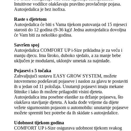
Intuitivne vodilice olakšavaju pravilno provlačenje pojasa.
Autosjedalica je bez isofixa.
Raste s djetetom
Autosjedalica će biti s Vama tijekom putovanja od 15 mjeseci
starosti do 12 godina (9-36 kg)! Jedna autosjedalica dovoljna
će Vam biti za nekoliko godina.
Savršen spoj
Autosjedalica COMFORT UP i-Size prikladna je za veću i
manju djecu. Ima široko, duboko sjedalo, a za manje bebe
uključen je modularni, uklonjiv umetak za najmlađe.
Pojasevi s 5 točaka
Zahvaljujući sustavu EASY GROW SYSTEM, možete
istovremeno podešavati pojaseve i naslon za glavu te postaviti
ih u jedan od 11 položaja. Unutarnji pojasevi imaju mekane
štitnike i lako ih možete prilagoditi visini djeteta.
Autosjedalica ima posebne elastike za držanje pojaseva, što
olakšava stavljanje djeteta. A kada dođe vrijeme da dijete
vežete sigurnosnim pojasom u automobilu: unutarnje pojaseve
možete spremiti bez potrebe da ih skidate s autosjedalice.
Udobnost tijekom godina
COMFORT UP i-Size osigurava udobnost tijekom svakog