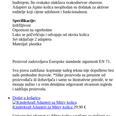
buđenjem, što svakako olakšava svakodnevne obaveze.
Adapteri za Apino kolica neophodan su dodatak za aktivne
roditelje koji cijene udobnost i funkcionalnost.
Specifikacije:
Izdržljivost
Otpornost na ogrebotine
Lako se pričvršćuju i odvajaju od okvira kolica
Set uključuje 2 adaptera
Materijal: plastika
Proizvod zadovoljava Europske standarde sigurnosti EN 71.
Sva prava zadržana: kopiranje našeg teksta nije dopušteno bez
naše prethodne dozvole. *Slike proizvoda su preuzete od
proizvođača ili dobavljača i samo su ilustrativne prirode, te ne
moraju nužno i u svim detaljima odgovarati stvarnom izgledu
i sadržaju proizvoda.
Dodaj u košaricu
Kinderkraft Adapteri za Mitzy kolica
29.90
€
Univerzalni adapteri za Mitzy kolica savršeno su rješenje za