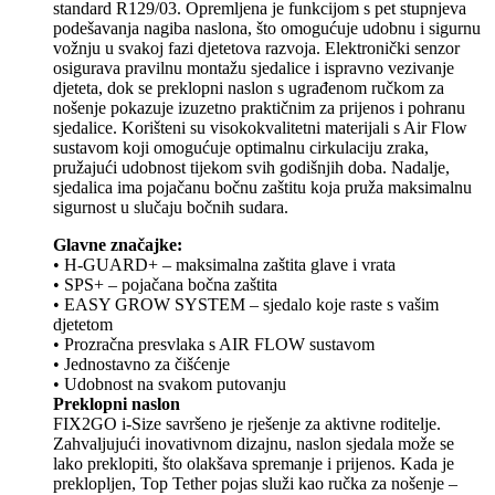
standard R129/03. Opremljena je funkcijom s pet stupnjeva
podešavanja nagiba naslona, što omogućuje udobnu i sigurnu
vožnju u svakoj fazi djetetova razvoja. Elektronički senzor
osigurava pravilnu montažu sjedalice i ispravno vezivanje
djeteta, dok se preklopni naslon s ugrađenom ručkom za
nošenje pokazuje izuzetno praktičnim za prijenos i pohranu
sjedalice. Korišteni su visokokvalitetni materijali s Air Flow
sustavom koji omogućuje optimalnu cirkulaciju zraka,
pružajući udobnost tijekom svih godišnjih doba. Nadalje,
sjedalica ima pojačanu bočnu zaštitu koja pruža maksimalnu
sigurnost u slučaju bočnih sudara.
Glavne značajke:
• H-GUARD+ – maksimalna zaštita glave i vrata
• SPS+ – pojačana bočna zaštita
• EASY GROW SYSTEM – sjedalo koje raste s vašim
djetetom
• Prozračna presvlaka s AIR FLOW sustavom
• Jednostavno za čišćenje
• Udobnost na svakom putovanju
Preklopni naslon
FIX2GO i-Size savršeno je rješenje za aktivne roditelje.
Zahvaljujući inovativnom dizajnu, naslon sjedala može se
lako preklopiti, što olakšava spremanje i prijenos. Kada je
preklopljen, Top Tether pojas služi kao ručka za nošenje –