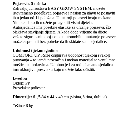
Pojasevi s 5 točaka
Zahvaljujući sustavu EASY GROW SYSTEM, možete
istovremeno podešavati pojaseve i naslon za glavu te postaviti
ih u jedan od 11 položaja. Unutarnji pojasevi imaju mekane
štitnike i lako ih možete prilagoditi visini djeteta.
Autosjedalica ima posebne elastike za držanje pojaseva, što
olakšava stavljanje djeteta. A kada dođe vrijeme da dijete
vežete sigurnosnim pojasom u automobilu: unutarnje pojaseve
možete spremiti bez potrebe da ih skidate s autosjedalice.
Udobnost tijekom godina
COMFORT UP i-Size osigurava udobnost tijekom svakog
putovanja – to jamči prozračan i mekan materijal te ventilirana
mrežica na bokovima. Udobno je i za roditelja: autosjedalica
ima uklonjivu presvlaku koju možete lako očistiti.
Izvedba
Oklop: PP
Presvlaka: poliester
Dimenzije:
61,5-84 x 44 x 49 cm (visina, širina, dubina)
Težina: 6 kg