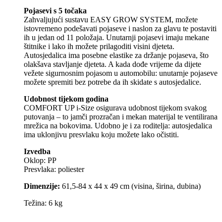
Pojasevi s 5 točaka
Zahvaljujući sustavu EASY GROW SYSTEM, možete
istovremeno podešavati pojaseve i naslon za glavu te postaviti
ih u jedan od 11 položaja. Unutarnji pojasevi imaju mekane
štitnike i lako ih možete prilagoditi visini djeteta.
Autosjedalica ima posebne elastike za držanje pojaseva, što
olakšava stavljanje djeteta. A kada dođe vrijeme da dijete
vežete sigurnosnim pojasom u automobilu: unutarnje pojaseve
možete spremiti bez potrebe da ih skidate s autosjedalice.
Udobnost tijekom godina
COMFORT UP i-Size osigurava udobnost tijekom svakog
putovanja – to jamči prozračan i mekan materijal te ventilirana
mrežica na bokovima. Udobno je i za roditelja: autosjedalica
ima uklonjivu presvlaku koju možete lako očistiti.
Izvedba
Oklop: PP
Presvlaka: poliester
Dimenzije:
61,5-84 x 44 x 49 cm (visina, širina, dubina)
Težina: 6 kg