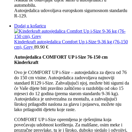
automobilu.
Autosjedalica udovoljava europskom sigurnosnom standardu
R-129.
Dodaj u košaricu
Kinderkraft autosjedalica Comfort Up i-Size 9-36 kg (76-150
cm), Grey
89.90
€
Autosjedalica COMFORT UP i-Size 76-150 cm
Kinderkraft
Ovo je COMFORT UP i-Size – autosjedalica za djecu od 76
do 150 cm visine. Autosjedalica zadovoljava najnoviji
standard R129 i-Size. Zahvaljujući njoj, možete biti sigurni da
će Vaše dijete biti pravilno zaštićeno u razdoblju od oko 15
mjeseci do 12 godina (prema starom standardu 9-36 kg).
Autosjedalica je univerzalna za montažu, a zahvaljujući
širokoj prilagodbi naslona za glavu i pojaseva, možete nju
lako prilagoditi djetetu koje raste.
COMFORT UP i-Size opremljena je rješenjima koja
povećavaju udobnost korištenja. Za mališane, osim meke i
prozračne presvlake, tu je i široko, duboko sjedalo i odvojivi,