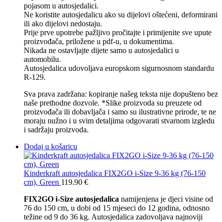
pojasom u autosjedalici.
Ne koristite autosjedalicu ako su dijelovi oštećeni, deformirani
ili ako dijelovi nedostaju.
Prije prve upotrebe pažljivo pročitajte i primijenite sve upute
proizvođača, priložene u pdf-u, u dokumentima.
Nikada ne ostavljajte dijete samo u autosjedalici u
automobilu.
Autosjedalica udovoljava europskom sigurnosnom standardu
R-129.
Sva prava zadržana: kopiranje našeg teksta nije dopušteno bez
naše prethodne dozvole. *Slike proizvoda su preuzete od
proizvođača ili dobavljača i samo su ilustrativne prirode, te ne
moraju nužno i u svim detaljima odgovarati stvarnom izgledu
i sadržaju proizvoda.
Dodaj u košaricu
Kinderkraft autosjedalica FIX2GO i-Size 9-36 kg (76-150
cm), Green
119.90
€
FIX2GO i-Size autosjedalica
namijenjena je djeci visine od
76 do 150 cm, u dobi od 15 mjeseci do 12 godina, odnosno
težine od 9 do 36 kg. Autosjedalica zadovoljava najnoviji