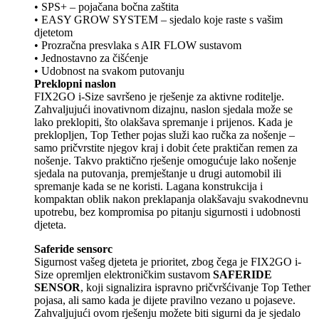
• SPS+ – pojačana bočna zaštita
• EASY GROW SYSTEM – sjedalo koje raste s vašim
djetetom
• Prozračna presvlaka s AIR FLOW sustavom
• Jednostavno za čišćenje
• Udobnost na svakom putovanju
Preklopni naslon
FIX2GO i-Size savršeno je rješenje za aktivne roditelje.
Zahvaljujući inovativnom dizajnu, naslon sjedala može se
lako preklopiti, što olakšava spremanje i prijenos. Kada je
preklopljen, Top Tether pojas služi kao ručka za nošenje –
samo pričvrstite njegov kraj i dobit ćete praktičan remen za
nošenje. Takvo praktično rješenje omogućuje lako nošenje
sjedala na putovanja, premještanje u drugi automobil ili
spremanje kada se ne koristi. Lagana konstrukcija i
kompaktan oblik nakon preklapanja olakšavaju svakodnevnu
upotrebu, bez kompromisa po pitanju sigurnosti i udobnosti
djeteta.
Saferide sensorc
Sigurnost vašeg djeteta je prioritet, zbog čega je FIX2GO i-
Size opremljen elektroničkim sustavom
SAFERIDE
SENSOR
, koji signalizira ispravno pričvršćivanje Top Tether
pojasa, ali samo kada je dijete pravilno vezano u pojaseve.
Zahvaljujući ovom rješenju možete biti sigurni da je sjedalo