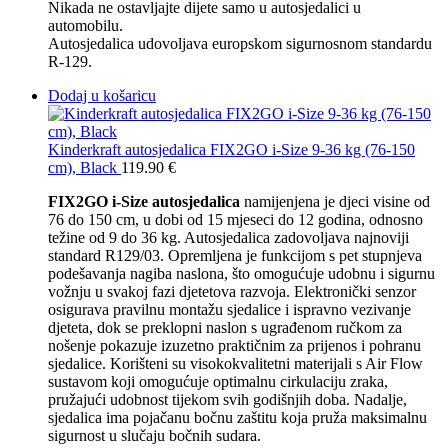
Nikada ne ostavljajte dijete samo u autosjedalici u
automobilu.
Autosjedalica udovoljava europskom sigurnosnom standardu
R-129.
Dodaj u košaricu
Kinderkraft autosjedalica FIX2GO i-Size 9-36 kg (76-150
cm), Black
119.90
€
FIX2GO i-Size autosjedalica
namijenjena je djeci visine od
76 do 150 cm, u dobi od 15 mjeseci do 12 godina, odnosno
težine od 9 do 36 kg. Autosjedalica zadovoljava najnoviji
standard R129/03. Opremljena je funkcijom s pet stupnjeva
podešavanja nagiba naslona, što omogućuje udobnu i sigurnu
vožnju u svakoj fazi djetetova razvoja. Elektronički senzor
osigurava pravilnu montažu sjedalice i ispravno vezivanje
djeteta, dok se preklopni naslon s ugrađenom ručkom za
nošenje pokazuje izuzetno praktičnim za prijenos i pohranu
sjedalice. Korišteni su visokokvalitetni materijali s Air Flow
sustavom koji omogućuje optimalnu cirkulaciju zraka,
pružajući udobnost tijekom svih godišnjih doba. Nadalje,
sjedalica ima pojačanu bočnu zaštitu koja pruža maksimalnu
sigurnost u slučaju bočnih sudara.