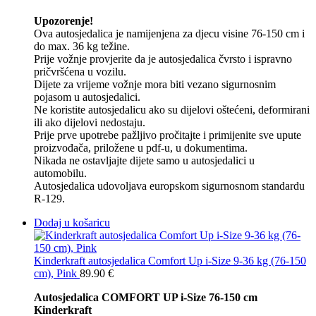
Upozorenje!
Ova autosjedalica je namijenjena za djecu visine 76-150 cm i
do max. 36 kg težine.
Prije vožnje provjerite da je autosjedalica čvrsto i ispravno
pričvršćena u vozilu.
Dijete za vrijeme vožnje mora biti vezano sigurnosnim
pojasom u autosjedalici.
Ne koristite autosjedalicu ako su dijelovi oštećeni, deformirani
ili ako dijelovi nedostaju.
Prije prve upotrebe pažljivo pročitajte i primijenite sve upute
proizvođača, priložene u pdf-u, u dokumentima.
Nikada ne ostavljajte dijete samo u autosjedalici u
automobilu.
Autosjedalica udovoljava europskom sigurnosnom standardu
R-129.
Dodaj u košaricu
Kinderkraft autosjedalica Comfort Up i-Size 9-36 kg (76-150
cm), Pink
89.90
€
Autosjedalica COMFORT UP i-Size 76-150 cm
Kinderkraft