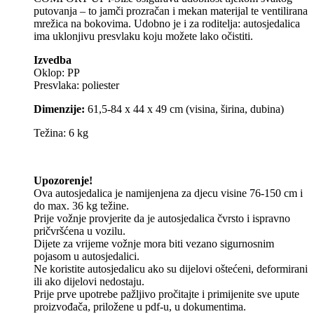
putovanja – to jamči prozračan i mekan materijal te ventilirana
mrežica na bokovima. Udobno je i za roditelja: autosjedalica
ima uklonjivu presvlaku koju možete lako očistiti.
Izvedba
Oklop: PP
Presvlaka: poliester
Dimenzije:
61,5-84 x 44 x 49 cm (visina, širina, dubina)
Težina: 6 kg
Upozorenje!
Ova autosjedalica je namijenjena za djecu visine 76-150 cm i
do max. 36 kg težine.
Prije vožnje provjerite da je autosjedalica čvrsto i ispravno
pričvršćena u vozilu.
Dijete za vrijeme vožnje mora biti vezano sigurnosnim
pojasom u autosjedalici.
Ne koristite autosjedalicu ako su dijelovi oštećeni, deformirani
ili ako dijelovi nedostaju.
Prije prve upotrebe pažljivo pročitajte i primijenite sve upute
proizvođača, priložene u pdf-u, u dokumentima.