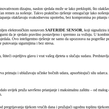
inovativnom dizajnu, naslon sjedala može se lako preklopiti, što olakša
tičan remen za nošenje. Takvo praktično rješenje omogućuje lako nošenje
lapanja olakšavaju svakodnevnu upotrebu, bez kompromisa po pitanju si
emljen elektroničkim sustavom
SAFERIDE SENSOR
, koji signalizira
igurni da je sjedalo pravilno postavljeno i spremno za vožnju. U kombi
sjedala. Ovo inteligentno rješenje ne samo da upozorava na pogreške pri 
e putovanja sigurnijima i bez stresa.
titeći osjetljivu glavu i vrat vašeg djeteta u slučaju sudara. Predstavlja
primaju i ublažavaju učinke bočnih udara, apsorbirajući silu udarca. Pr
alo uvijek pruža savršeno prianjanje i maksimalnu zaštitu – od malog d
m.
d pregrijavanja tijekom vrućih dana i pružajući ugodnu toplinu tijekom 