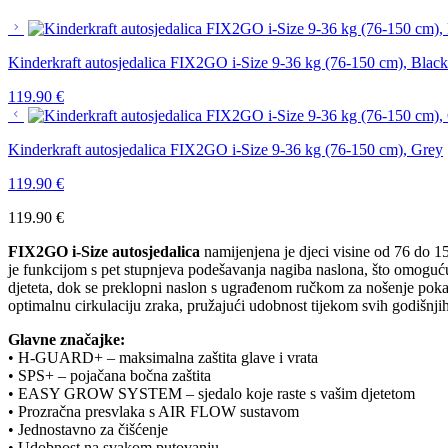
Kinderkraft autosjedalica FIX2GO i-Size 9-36 kg (76-150 cm), Black
119.90
€
Kinderkraft autosjedalica FIX2GO i-Size 9-36 kg (76-150 cm), Grey
119.90
€
119.90
€
FIX2GO i-Size autosjedalica
namijenjena je djeci visine od 76 do 1
je funkcijom s pet stupnjeva podešavanja nagiba naslona, što omogućuj
djeteta, dok se preklopni naslon s ugrađenom ručkom za nošenje pokazu
optimalnu cirkulaciju zraka, pružajući udobnost tijekom svih godišnji
Glavne značajke:
• H-GUARD+ – maksimalna zaštita glave i vrata
• SPS+ – pojačana bočna zaštita
• EASY GROW SYSTEM – sjedalo koje raste s vašim djetetom
• Prozračna presvlaka s AIR FLOW sustavom
• Jednostavno za čišćenje
• Udobnost na svakom putovanju