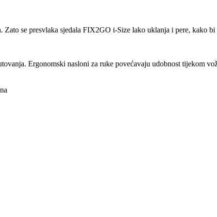
va. Zato se presvlaka sjedala FIX2GO i-Size lako uklanja i pere, kako b
utovanja. Ergonomski nasloni za ruke povećavaju udobnost tijekom vožnje
ina