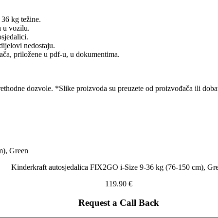
 36 kg težine.
a u vozilu.
sjedalici.
dijelovi nedostaju.
ođača, priložene u pdf-u, u dokumentima.
ethodne dozvole. *Slike proizvoda su preuzete od proizvođača ili dobavl
Kinderkraft autosjedalica FIX2GO i-Size 9-36 kg (76-150 cm), Gr
119.90
€
Request a Call Back