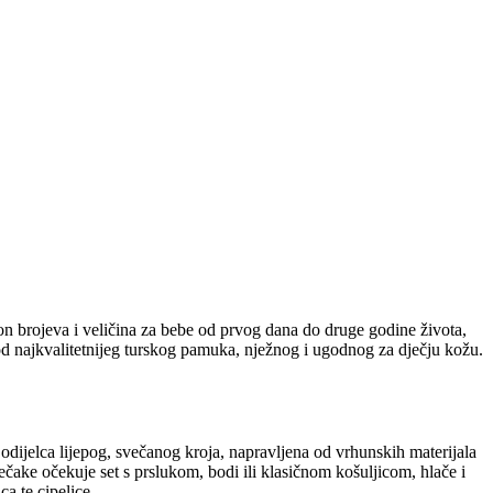
n brojeva i veličina za bebe od prvog dana do druge godine života,
 od najkvalitetnijeg turskog pamuka, nježnog i ugodnog za dječju kožu.
 odijelca lijepog, svečanog kroja, napravljena od vrhunskih materijala
ečake očekuje set s prslukom, bodi ili klasičnom košuljicom, hlače i
ca te cipelice.