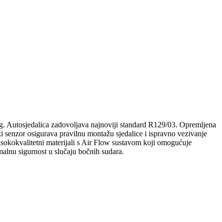
kg. Autosjedalica zadovoljava najnoviji standard R129/03. Opremljena
i senzor osigurava pravilnu montažu sjedalice i ispravno vezivanje
isokokvalitetni materijali s Air Flow sustavom koji omogućuje
malnu sigurnost u slučaju bočnih sudara.