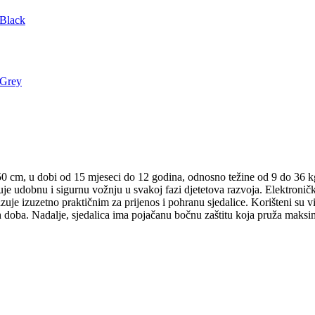
50 cm, u dobi od 15 mjeseci do 12 godina, odnosno težine od 9 do 36 
e udobnu i sigurnu vožnju u svakoj fazi djetetova razvoja. Elektroničk
je izuzetno praktičnim za prijenos i pohranu sjedalice. Korišteni su v
h doba. Nadalje, sjedalica ima pojačanu bočnu zaštitu koja pruža maksi