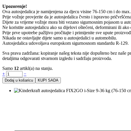
Upozorenje!
Ova autosjedalica je namijenjena za djecu visine 76-150 cm i do max.
Prije vožnje provjerite da je autosjedalica čvrsto i ispravno pričvršćen
Dijete za vrijeme vožnje mora biti vezano sigurnosnim pojasom u auto
Ne koristite autosjedalicu ako su dijelovi oštećeni, deformirani ili ako 
Prije prve upotrebe pažljivo pročitajte i primijenite sve upute proizv
Nikada ne ostavljajte dijete samo u autosjedalici u automobilu.
Autosjedalica udovoljava europskom sigurnosnom standardu R-129.
Sva prava zadržana: kopiranje našeg teksta nije dopušteno bez naše pr
detaljima odgovarati stvarnom izgledu i sadržaju proizvoda.
Samo
12
artikl(a) na stanju.
+
−
Dodaj u košaricu
KUPI SADA