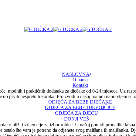
NASLOVNA
O nama
Kontakt
eće, modnih i praktičnih dodataka za dječake od 0-24 mjeseca. Uz raspo
ice do prvih nespretnih koraka. Proizvodi u našoj ponudi napravljeni su
ODJEĆA ZA BEBE DJEČAKE
ODJEĆA ZA BEBE DJEVOJČICE
ODJEĆA ZA DJECU
DONJI VEŠ
olako bliži i vrijeme je za izbor robice. U našoj ponudi pronađite krsna
ve ostalo što vam je potreno da odjenete svog mališana ili mališanku. Dj
e. Djevojčice uz haljinicu dobivaju i pamučne štramplice, trakicu ili kapi