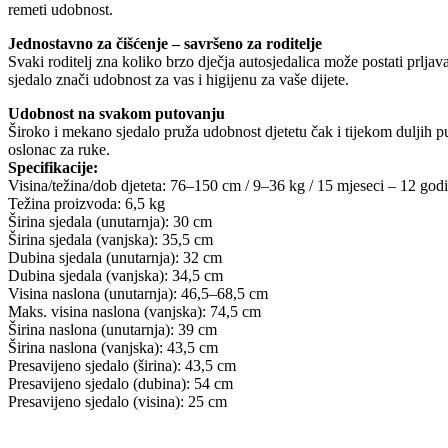
remeti udobnost.
Jednostavno za čišćenje – savršeno za roditelje
Svaki roditelj zna koliko brzo dječja autosjedalica može postati prlja
sjedalo znači udobnost za vas i higijenu za vaše dijete.
Udobnost na svakom putovanju
Široko i mekano sjedalo pruža udobnost djetetu čak i tijekom duljih p
oslonac za ruke.
Specifikacije:
Visina/težina/dob djeteta: 76–150 cm / 9–36 kg / 15 mjeseci – 12 god
Težina proizvoda: 6,5 kg
Širina sjedala (unutarnja): 30 cm
Širina sjedala (vanjska): 35,5 cm
Dubina sjedala (unutarnja): 32 cm
Dubina sjedala (vanjska): 34,5 cm
Visina naslona (unutarnja): 46,5–68,5 cm
Maks. visina naslona (vanjska): 74,5 cm
Širina naslona (unutarnja): 39 cm
Širina naslona (vanjska): 43,5 cm
Presavijeno sjedalo (širina): 43,5 cm
Presavijeno sjedalo (dubina): 54 cm
Presavijeno sjedalo (visina): 25 cm