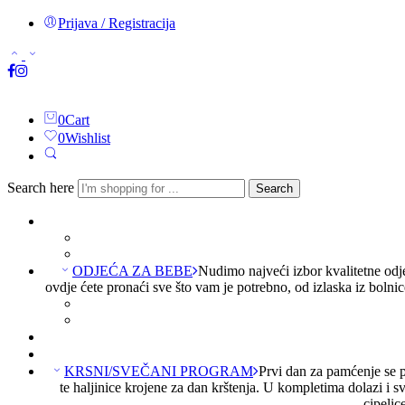
Prijava / Registracija
0
Cart
0
Wishlist
Search here
Search
ODJEĆA ZA BEBE
Nudimo najveći izbor kvalitetne odj
ovdje ćete pronaći sve što vam je potrebno, od izlaska iz boln
KRSNI/SVEČANI PROGRAM
Prvi dan za pamćenje se p
te haljinice krojene za dan krštenja. U kompletima dolazi i s
cipelic