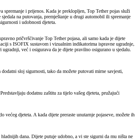
va spremanje i prijenos. Kada je preklopljen, Top Tether pojas služi
 sjedala na putovanja, premještanje u drugi automobil ili spremanje
gurnosti i udobnosti djeteta.
 ispravno pričvršćivanje Top Tether pojasa, ali samo kada je dijete
naciji s ISOFIX sustavom i vizualnim indikatorima ispravne ugradnje,
ugradnji, već i osigurava da je dijete pravilno osigurano u sjedalu.
 dodatni sloj sigurnosti, tako da možete putovati mirne savjesti,
edstavljaju dodatnu zaštitu za tijelo vašeg djeteta, pružajući
o većeg djeteta. A kada dijete preraste unutarnje pojaseve, možete ih
hladnijih dana. Dijete putuje udobno, a vi ste sigurni da mu ništa ne