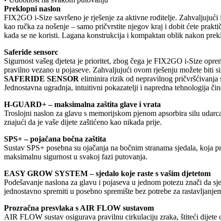
Preklopni naslon
FIX2GO i-Size savršeno je rješenje za aktivne roditelje. Zahvaljujući 
kao ručka za nošenje – samo pričvrstite njegov kraj i dobit ćete prak
kada se ne koristi. Lagana konstrukcija i kompaktan oblik nakon prek
Saferide sensorc
Sigurnost vašeg djeteta je prioritet, zbog čega je FIX2GO i-Size opr
pravilno vezano u pojaseve. Zahvaljujući ovom rješenju možete biti s
SAFERIDE SENSOR
eliminira rizik od nepravilnog pričvršćivanja 
Jednostavna ugradnja, intuitivni pokazatelji i napredna tehnologija čin
H-GUARD+ – maksimalna zaštita glave i vrata
Troslojni naslon za glavu s memorijskom pjenom apsorbira silu udarca, š
znajući da je vaše dijete zaštićeno kao nikada prije.
SPS+ – pojačana bočna zaštita
Sustav SPS+ posebna su ojačanja na bočnim stranama sjedala, koja prva 
maksimalnu sigurnost u svakoj fazi putovanja.
EASY GROW SYSTEM – sjedalo koje raste s vašim djetetom
Podešavanje naslona za glavu i pojaseva u jednom potezu znači da sjed
jednostavno spremiti u posebno spremište bez potrebe za rastavljanje
Prozračna presvlaka s AIR FLOW sustavom
AIR FLOW sustav osigurava pravilnu cirkulaciju zraka, štiteći dijete o