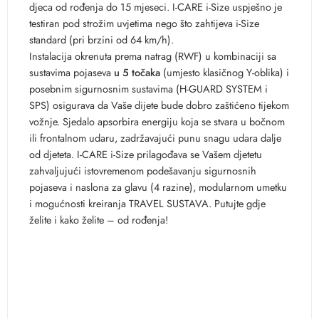
djeca od rođenja do 15 mjeseci. I-CARE i-Size uspješno je
testiran pod strožim uvjetima nego što zahtijeva i-Size
standard (pri brzini od 64 km/h).
Instalacija okrenuta prema natrag (RWF) u kombinaciji sa
sustavima pojaseva
u 5 točaka
(umjesto klasičnog Y-oblika) i
posebnim sigurnosnim sustavima (H-GUARD SYSTEM i
SPS) osigurava da Vaše dijete bude dobro zaštićeno tijekom
vožnje. Sjedalo apsorbira energiju koja se stvara u bočnom
ili frontalnom udaru, zadržavajući punu snagu udara dalje
od djeteta. I-CARE i-Size prilagođava se Vašem djetetu
zahvaljujući istovremenom podešavanju sigurnosnih
pojaseva i naslona za glavu (4 razine), modularnom umetku
i mogućnosti kreiranja TRAVEL SUSTAVA. Putujte gdje
želite i kako želite – od rođenja!