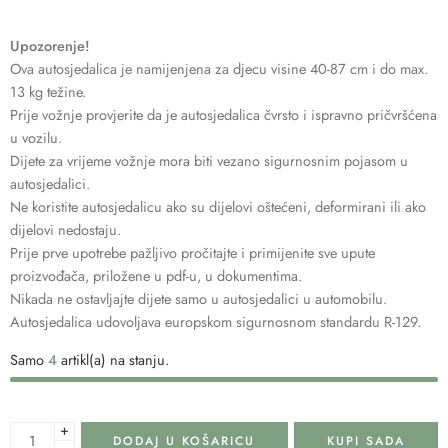
Upozorenje!
Ova autosjedalica je namijenjena za djecu visine 40-87 cm i do max.
13 kg težine.
Prije vožnje provjerite da je autosjedalica čvrsto i ispravno pričvršćena
u vozilu.
Dijete za vrijeme vožnje mora biti vezano sigurnosnim pojasom u
autosjedalici.
Ne koristite autosjedalicu ako su dijelovi oštećeni, deformirani ili ako
dijelovi nedostaju.
Prije prve upotrebe pažljivo pročitajte i primijenite sve upute
proizvođača, priložene u pdf-u, u dokumentima.
Nikada ne ostavljajte dijete samo u autosjedalici u automobilu.
Autosjedalica udovoljava europskom sigurnosnom standardu R-129.
Samo
4
artikl(a) na stanju.
+
DODAJ U KOŠARICU
KUPI SADA