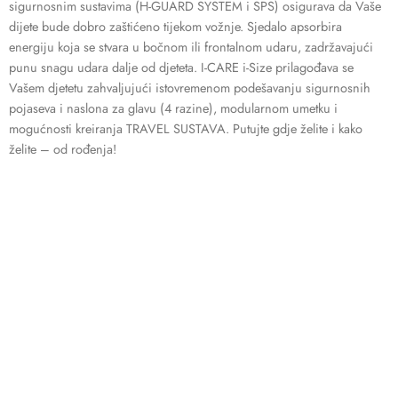
sigurnosnim sustavima (H-GUARD SYSTEM i SPS) osigurava da Vaše
dijete bude dobro zaštićeno tijekom vožnje. Sjedalo apsorbira
energiju koja se stvara u bočnom ili frontalnom udaru, zadržavajući
punu snagu udara dalje od djeteta. I-CARE i-Size prilagođava se
Vašem djetetu zahvaljujući istovremenom podešavanju sigurnosnih
pojaseva i naslona za glavu (4 razine), modularnom umetku i
mogućnosti kreiranja TRAVEL SUSTAVA. Putujte gdje želite i kako
želite – od rođenja!