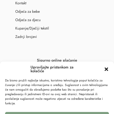
Kontakt
Odjeća za bebe
Odjeća za djecu
Kupanje/Dječiji tekstil
Zadnji brojevi
Sigurno online plaćanje
Upravljajte pristankom za
kolačiće
Da bismo pružili najbolje iskustvo, koristimo tehnologije poput kolačića za
čuvanje i/ili pristup informacijama o uređaju. Suglasnost s ovim tehnologijama
će nam omogućiti da obrađujemo podatke kao što su ponašanje pri
pregledavanju ili jedinstveni ID-ovi na ovoj web stranici. Nepristanak ili
povlačenje suglasnosti može negativno utjecati na određene karakteristike i
funkcije.