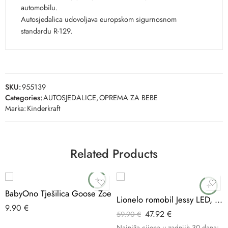
automobilu.
Autosjedalica udovoljava europskom sigurnosnom
standardu R-129.
SKU:
955139
Categories:
AUTOSJEDALICE
,
OPREMA ZA BEBE
Marka:
Kinderkraft
Related Products
-20%
BabyOno Tješilica Goose Zoe
Lionelo romobil Jessy LED, Grey Brown
9.90
€
47.92
€
59.90
€
Najniža cijena u zadnjih 30 dana: