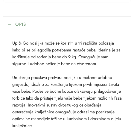
OPIS
Up & Go nosiljka može se koristiti u tri različita položaja
kako bi se prilagodila potrebama rastuće bebe. Idealna je za
korištenje od rođenja bebe do 9 kg. Omogućuje vam
sigurno i udobno nošenje bebe na otvorenom.
Unutarnja podstava pretvara nosiljku u mekano udobno
gnijezdo, idealno za korištenje tijekom prvih mjeseci života
vaše bebe. Podesive bočne kopče olakšavaju prilagođavanje
torbice tako da pristaje tijelu vaše bebe tijekom različitih faza
razvoja. Inovativni sustav dvostrukog oslobađanja
opterećenja kralježnice omogućuje odraslima postizanje
optimalne raspodjele težine u lumbalnom i dorzalnom dijelu
kralježnice.