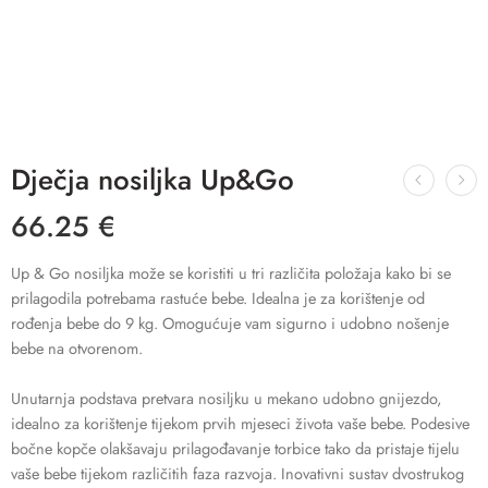
Dječja nosiljka Up&Go
66.25
€
Up & Go nosiljka može se koristiti u tri različita položaja kako bi se
prilagodila potrebama rastuće bebe. Idealna je za korištenje od
rođenja bebe do 9 kg. Omogućuje vam sigurno i udobno nošenje
bebe na otvorenom.
Unutarnja podstava pretvara nosiljku u mekano udobno gnijezdo,
idealno za korištenje tijekom prvih mjeseci života vaše bebe. Podesive
bočne kopče olakšavaju prilagođavanje torbice tako da pristaje tijelu
vaše bebe tijekom različitih faza razvoja. Inovativni sustav dvostrukog