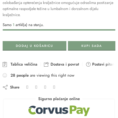
oslobađanja opterećenja kralježnice omogućuje odraslima postizanje
optimalne raspodjele težine u lumbalnom i dorzalnom dijelu
kralježnice.
Samo
1
artikl(a) na stanju.
DODAJ U KOŠARICU
KUPI SADA
Tablica veličina
Dostava i povrat
Postavi pitanje
28
people
are viewing this right now
Share
Sigurno plaćanje online