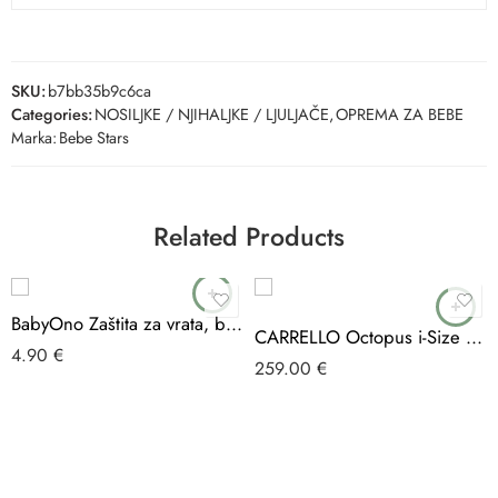
SKU:
b7bb35b9c6ca
Categories:
NOSILJKE / NJIHALJKE / LJULJAČE
,
OPREMA ZA BEBE
Marka:
Bebe Stars
Related Products
BabyOno Zaštita za vrata, bijela
CARRELLO Octopus i-Size autosjedalica 40-150cm
4.90
€
259.00
€