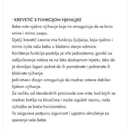
• KREVETIĆ S FUNKCIJOM NJIHALJKE
Bebe vole nježno njihanje koje im omogućuje da se brzo
smire i mirno zaspu.
Dječji krevetić Leonie ima funkciju ljuljanja, koja nježno i
mirno njiše vašu bebu u blaženo stanje odmora.
Korištenje funkcije postolja je vrlo jednostavno, gumbi za
zaključavanje nalaze se na lako dostupnom mjestu, tako da
je dovoljan lagani pokret da ih pomaknete i pokrenete ili
blokirate njihanje.
Jedinstveni dizajn omogućuje da madrac ostane stabilan
tijekom njihanja.
Za razliku od standardnih proizvoda ove vrste, kod kojih se
madrac kotrlja na klizačima i može izgubiti razinu, naša
njihaljka se kreće horizontalno.
To osigurava potpunu sigurnost i ugodno okruženje za
spavanje vaše bebe.