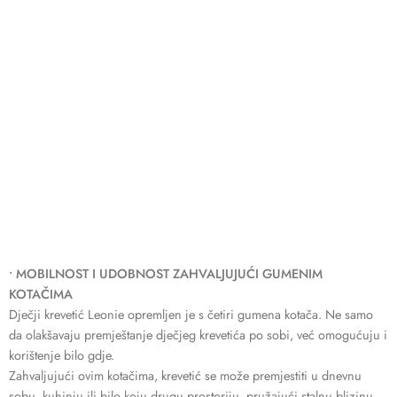
• MOBILNOST I UDOBNOST ZAHVALJUJUĆI GUMENIM
KOTAČIMA
Dječji krevetić Leonie opremljen je s četiri gumena kotača. Ne samo
da olakšavaju premještanje dječjeg krevetića po sobi, već omogućuju i
korištenje bilo gdje.
Zahvaljujući ovim kotačima, krevetić se može premjestiti u dnevnu
sobu, kuhinju ili bilo koju drugu prostoriju, pružajući stalnu blizinu