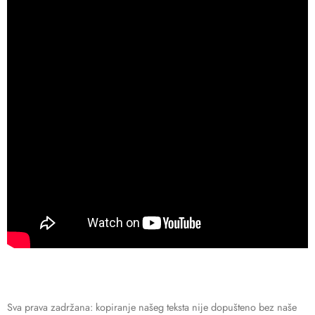
Sva prava zadržana: kopiranje našeg teksta nije dopušteno bez naše