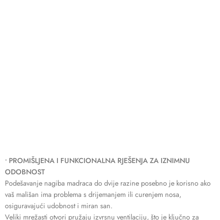
• PROMIŠLJENA I FUNKCIONALNA RJEŠENJA ZA IZNIMNU
ODOBNOST
Podešavanje nagiba madraca do dvije razine posebno je korisno ako
vaš mališan ima problema s drijemanjem ili curenjem nosa,
osiguravajući udobnost i miran san.
Veliki mrežasti otvori pružaju izvrsnu ventilaciju, što je ključno za