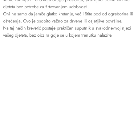
djeteta bez potrebe za žrtvovanjem udobnosti.
Oni ne samo da jamče glatko kretanje, već i štite pod od ogrebotina ili
oštećenja. Ovo je osobito važno za drvene ili osjetljive površine.
Na taj način krevetić postaje praktičan suputnik u svakodnevnoj njezi
vašeg djeteta, bez obzira gdje se u kojem trenutku nalazite.