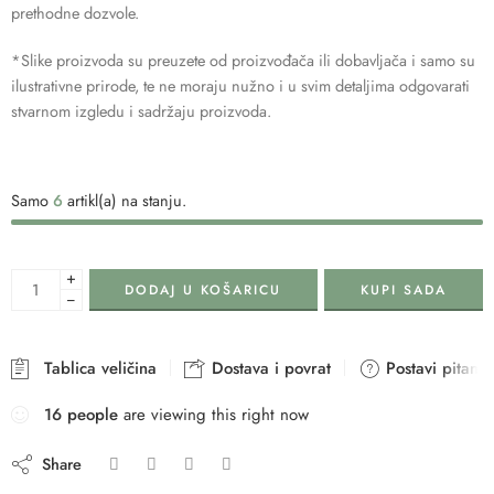
prethodne dozvole.
*Slike proizvoda su preuzete od proizvođača ili dobavljača i samo su
ilustrativne prirode, te ne moraju nužno i u svim detaljima odgovarati
stvarnom izgledu i sadržaju proizvoda.
Samo
6
artikl(a) na stanju.
+
DODAJ U KOŠARICU
KUPI SADA
−
Tablica veličina
Dostava i povrat
Postavi pitanje
16
people
are viewing this right now
Share