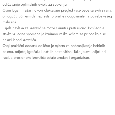
održavanje optimalnih uvjeta za spavanje.
Osim toga, mrežasti otvori olakšavaju pregled vaše bebe sa svih strana,
omogućujući vam da neprestano pratite i odgovarate na potrebe vašeg
mališana.
Cijela navlaka za krevetić se može skinuti i prati ručno. Posljednja
stavka vrijedna spomena je iznimno velika košara za pribor koja se
nalazi ispod krevetića.
Ovaj praktični dodatak odlično je mjesto za pohranjivanje bebinih
pelena, odjeće, igračaka i ostalih potrepština. Tako je sve uvijek pri
ruci, a prostor oko krevetića ostaje uredan i organiziran.