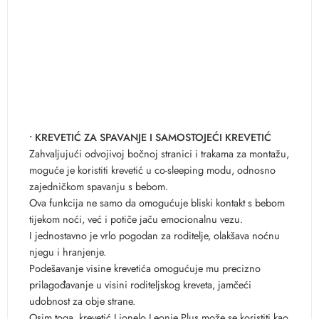
• KREVETIĆ ZA SPAVANJE I SAMOSTOJEĆI KREVETIĆ
Zahvaljujući odvojivoj bočnoj stranici i trakama za montažu,
moguće je koristiti krevetić u co-sleeping modu, odnosno
zajedničkom spavanju s bebom.
Ova funkcija ne samo da omogućuje bliski kontakt s bebom
tijekom noći, već i potiče jaču emocionalnu vezu.
I jednostavno je vrlo pogodan za roditelje, olakšava noćnu
njegu i hranjenje.
Podešavanje visine krevetića omogućuje mu precizno
prilagođavanje u visini roditeljskog kreveta, jamčeći
udobnost za obje strane.
Osim toga, krevetić Lionelo Leonie Plus može se koristiti kao