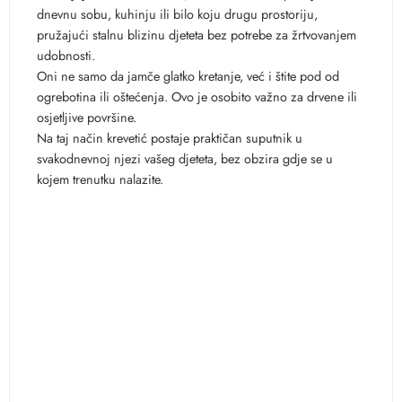
dnevnu sobu, kuhinju ili bilo koju drugu prostoriju,
pružajući stalnu blizinu djeteta bez potrebe za žrtvovanjem
udobnosti.
Oni ne samo da jamče glatko kretanje, već i štite pod od
ogrebotina ili oštećenja. Ovo je osobito važno za drvene ili
osjetljive površine.
Na taj način krevetić postaje praktičan suputnik u
svakodnevnoj njezi vašeg djeteta, bez obzira gdje se u
kojem trenutku nalazite.