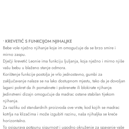
• KREVETIĆ S FUNKCIJOM NJIHALJKE
Bebe vole nježno njihanje koje im omogućuje da se brzo smire i
mirno zaspu.
Dječji krevetić Leonie ima funkciju ljuljanja, koja nježno i mirno njiše
vašu bebu u blaženo stanje odmora.
Korištenje funkcije postolja je vrlo jednostavno, gumbi za
zaključavanje nalaze se na lako dostupnom mjestu, tako da je dovoljan
lagani pokret da ih pomaknete i pokrenete ili blokirate njihanje.
Jedinstveni dizajn omogućuje da madrac ostane stabilan tijekom
njihanja.
Za razliku od standardnih proizvoda ove vrste, kod kojih se madrac
kotrlja na klizačima i može izgubiti razinu, naša njihaljka se kreće
horizontalno.
To osigurava potpunu sigurnost i ugodno okruženje za spavanje vaše