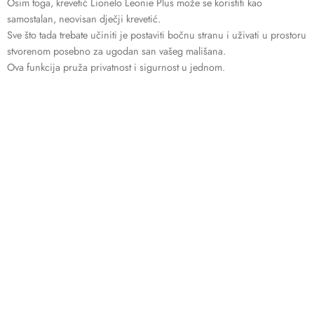
Osim toga, krevetić Lionelo Leonie Plus može se koristiti kao
samostalan, neovisan dječji krevetić.
Sve što tada trebate učiniti je postaviti bočnu stranu i uživati u prostoru
stvorenom posebno za ugodan san vašeg mališana.
Ova funkcija pruža privatnost i sigurnost u jednom.