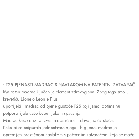
• T25 PJENASTI MADRAC S NAVLAKOM NA PATENTNI ZATVARAČ
Kvalitetan madrac ključan je element zdravog sna! Zbog toga smo u
krevetiću Lionelo Leonie Plus
upotrijebili madrac od pjene gustoće T25 koji jamči optimalnu
potporu tijelu vaše bebe tijekom spavanja.
Madrac karakterizira izvrsna elastičnost i dovoljna čvrstoća.
Kako bi se osigurala jednostavna njega i higijena, madrac je
opremljen praktičnom navlakom s patentnim zatvaračem, koja se može