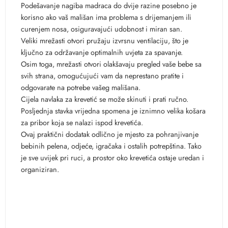
Podešavanje nagiba madraca do dvije razine posebno je
korisno ako vaš mališan ima problema s drijemanjem ili
curenjem nosa, osiguravajući udobnost i miran san.
Veliki mrežasti otvori pružaju izvrsnu ventilaciju, što je
ključno za održavanje optimalnih uvjeta za spavanje.
Osim toga, mrežasti otvori olakšavaju pregled vaše bebe sa
svih strana, omogućujući vam da neprestano pratite i
odgovarate na potrebe vašeg mališana.
Cijela navlaka za krevetić se može skinuti i prati ručno.
Posljednja stavka vrijedna spomena je iznimno velika košara
za pribor koja se nalazi ispod krevetića.
Ovaj praktični dodatak odlično je mjesto za pohranjivanje
bebinih pelena, odjeće, igračaka i ostalih potrepština. Tako
je sve uvijek pri ruci, a prostor oko krevetića ostaje uredan i
organiziran.