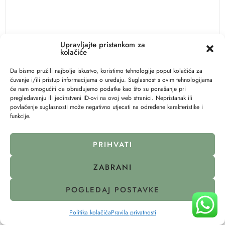
Upravljajte pristankom za
GLAVNE ZNAČAJKE:
kolačiće
– Dizajn 3-u-1: samostojeći krevetić, ležaj za spavanje i
Da bismo pružili najbolje iskustvo, koristimo tehnologije poput kolačića za
kolijevka
čuvanje i/ili pristup informacijama o uređaju. Suglasnost s ovim tehnologijama
– mogućnost ljuljanja
će nam omogućiti da obrađujemo podatke kao što su ponašanje pri
– sklopivi krevetić
pregledavanju ili jedinstveni ID-ovi na ovoj web stranici. Nepristanak ili
– Do 9 kg ili kada beba počne sjediti
povlačenje suglasnosti može negativno utjecati na određene karakteristike i
funkcije.
– Madrac od visokokvalitetne pjene
– Mogućnost postavljanja madraca pod kutom
– Mrežaste strane
PRIHVATI
– odvojiva strana
– Podešavanje visine u 6 razina
ZABRANI
– Četiri kotačića za laku mobilnost
POGLEDAJ POSTAVKE
• SVOJSTVA:
Okvir: Čelik, plastika
↩
Raskid ugovora
Politika kolačića
Pravila privatnosti
Materijal: Oxford tkanina