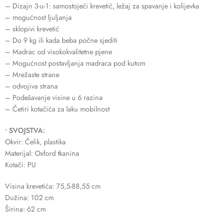
– Dizajn 3-u-1: samostojeći krevetić, ležaj za spavanje i kolijevka
– mogućnost ljuljanja
– sklopivi krevetić
– Do 9 kg ili kada beba počne sjediti
– Madrac od visokokvalitetne pjene
– Mogućnost postavljanja madraca pod kutom
– Mrežaste strane
– odvojiva strana
– Podešavanje visine u 6 razina
– Četiri kotačića za laku mobilnost
• SVOJSTVA:
Okvir: Čelik, plastika
Materijal: Oxford tkanina
Kotači: PU
Visina krevetića: 75,5-88,55 cm
Dužina: 102 cm
Širina: 62 cm