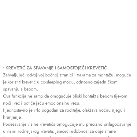
• KREVETIĆ ZA SPAVANJE I SAMOSTOJEĆI KREVETIĆ
Zahvaljujući odvojivoj bočnoj stranici i trakama za montažu, moguće
je koristiti krevetić u co-sleeping modu, odnosno zajedničkom
spavanju s bebom.
Ova funkcija ne samo da omogućuje bliski kontakt s bebom tijekom
noći, već i potiče jaču emocionalnu vezu.
I jednostavno je vrlo pogodan za roditelje, olakšava noćnu njegu i
hranjenje.
Podešavanje visine krevetića omogućuje mu precizno prilagođavanje
u visini roditeljskog kreveta, jamčeći udobnost za obje strane.