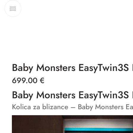
Baby Monsters EasyTwin3S F
699.00
€
Baby Monsters EasyTwin3S F
Kolica za blizance – Baby Monsters E