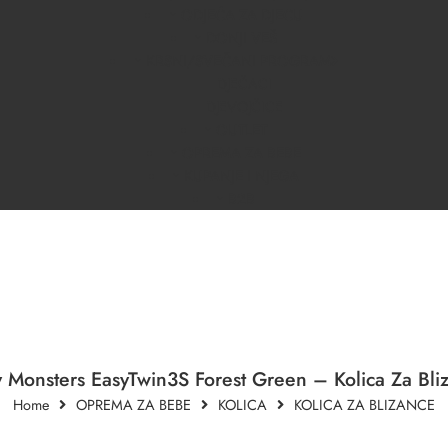
ODJEĆA ZA DJECU
DONJI VEŠ
KRSNI/SVEČANI PROGRAM
DJEČACI
DJEVOJČICE
OUTLET
OPREMA ZA BEBE
KUPANJE I NJEGA
B2B
 Monsters EasyTwin3S Forest Green – Kolica Za Bli
Home
OPREMA ZA BEBE
KOLICA
KOLICA ZA BLIZANCE