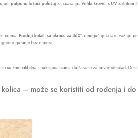
čujući
potpuno ležeći položaj
za spavanje.
Veliki krovići s UV zaštitom
št
 terenima.
Prednji kotači se okreću za 360°
, omogućujući laku vožnju po
godno guranje bez napora.
ica su kompatibilna s autosjedalicama i košarama za novorođenčad. Dos
kolica – može se koristiti od rođenja i do