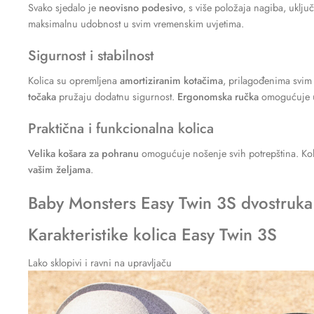
Svako sjedalo je
neovisno podesivo
, s više položaja nagiba, uklju
maksimalnu udobnost u svim vremenskim uvjetima.
Sigurnost i stabilnost
Kolica su opremljena
amortiziranim kotačima
, prilagođenima svim
točaka
pružaju dodatnu sigurnost.
Ergonomska ručka
omogućuje u
Praktična i funkcionalna kolica
Velika košara za pohranu
omogućuje nošenje svih potrepština. Kol
vašim željama
.
Baby Monsters Easy Twin 3S dvostruka 
Karakteristike kolica Easy Twin 3S
Lako sklopivi i ravni na upravljaču