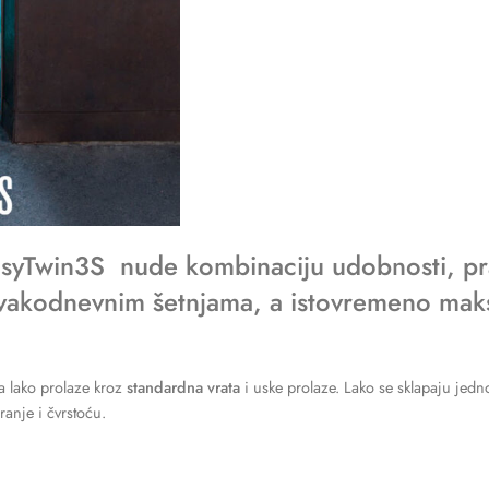
EasyTwin3S
nude
kombinaciju udobnosti, pra
u svakodnevnim šetnjama, a istovremeno mak
da lako prolaze kroz
standardna vrata
i uske prolaze. Lako se sklapaju jed
anje i čvrstoću.