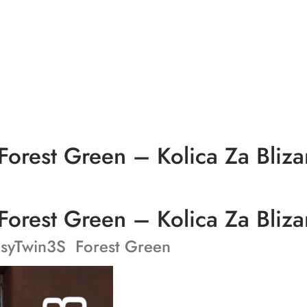
orest Green – Kolica Za Bliz
orest Green – Kolica Za Bliz
asyTwin3S Forest Green