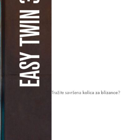
Tražite savršena
kolica za blizance
?