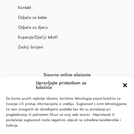
Kontakt
Odjeća za bebe
Odjeća za djecu
Kupanje/Dječiji tekstil
Zadnji brojevi
Sigurno online plaćanje
Upravljajte pristankom za
kolačiće
Da bismo pružili najbolje iskustvo, koristimo tehnologije poput kolačića za
čuvanje i/ili pristup informacijama o uređaju. Suglasnost s ovim tehnologijama
će nam omogućiti da obrađujemo podatke kao što su ponašanje pri
pregledavanju ili jedinstveni ID-ovi na ovoj web stranici. Nepristanak ili
povlačenje suglasnosti može negativno utjecati na određene karakteristike i
funkcije.