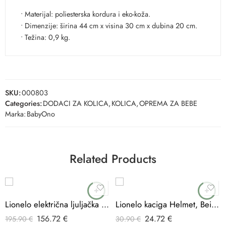
• Materijal: poliesterska kordura i eko-koža.
• Dimenzije: širina 44 cm x visina 30 cm x dubina 20 cm.
• Težina: 0,9 kg.
SKU:
000803
Categories:
DODACI ZA KOLICA
,
KOLICA
,
OPREMA ZA BEBE
Marka:
BabyOno
Related Products
-20%
-20%
Lionelo električna ljuljačka Iris 360, Grey Concrete
Lionelo kaciga Helmet, Beige Sand
156.72
€
24.72
€
195.90
€
30.90
€