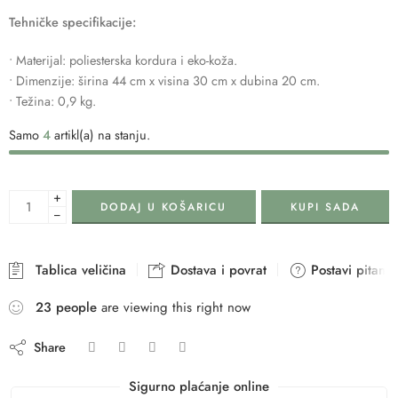
Tehničke specifikacije:
• Materijal: poliesterska kordura i eko-koža.
• Dimenzije: širina 44 cm x visina 30 cm x dubina 20 cm.
• Težina: 0,9 kg.
Samo
4
artikl(a) na stanju.
+
DODAJ U KOŠARICU
KUPI SADA
−
Tablica veličina
Dostava i povrat
Postavi pitanje
23
people
are viewing this right now
Share
Sigurno plaćanje online