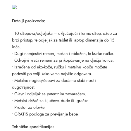
Detalji proizvoda:
• 10 džepova/odjeljaka – uključujući i termo-džep, džep za
brzi pristup, te odjeljak za tablet ili laptop dimenzija do 15
inča.
• Dugi namjestivi remen, mekan i obložen, te kratke ručke.
• Odvojivi kraći remeni za prikopčavanje na dječja kolica.
• Izrađena od eko-kože, ručku i metalnu kopču možete
podesiti po volji kako vama najviše odgovara.
• Metalne nogice/čepovi za dodatnu stabilnost i
dugotrajnost.
• Glavni odjeljak sa patentnim zatvaračem.
• Metalni držač za ključeve, dude ili igračke
• Prostor za olovke
• GRATIS podloga za previjanje bebe.
Tehničke specifikacije: