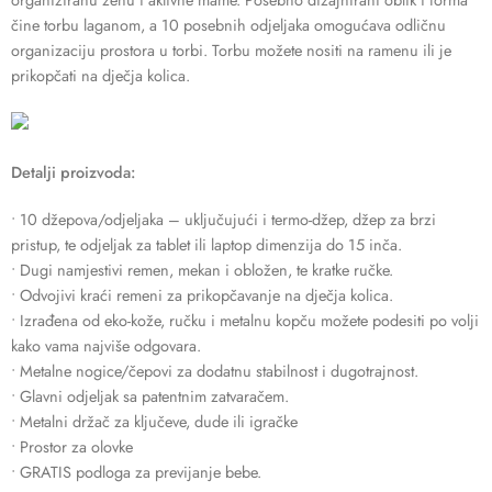
čine torbu laganom, a 10 posebnih odjeljaka omogućava odličnu
organizaciju prostora u torbi. Torbu možete nositi na ramenu ili je
prikopčati na dječja kolica.
Detalji proizvoda:
• 10 džepova/odjeljaka – uključujući i termo-džep, džep za brzi
pristup, te odjeljak za tablet ili laptop dimenzija do 15 inča.
• Dugi namjestivi remen, mekan i obložen, te kratke ručke.
• Odvojivi kraći remeni za prikopčavanje na dječja kolica.
• Izrađena od eko-kože, ručku i metalnu kopču možete podesiti po volji
kako vama najviše odgovara.
• Metalne nogice/čepovi za dodatnu stabilnost i dugotrajnost.
• Glavni odjeljak sa patentnim zatvaračem.
• Metalni držač za ključeve, dude ili igračke
• Prostor za olovke
• GRATIS podloga za previjanje bebe.