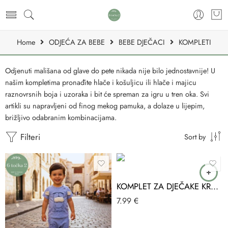
Home
ODJEĆA ZA BEBE
BEBE DJEČACI
KOMPLETI
Odjenuti mališana od glave do pete nikada nije bilo jednostavnije! U
našim kompletima pronađite hlače i košuljicu ili hlače i majicu
raznovrsnih boja i uzoraka i bit će spreman za igru u tren oka. Svi
artikli su napravljeni od finog mekog pamuka, a dolaze u lijepim,
brižljivo odabranim kombinacijama.
Filteri
Sort by
KOMPLET ZA DJEČAKE KRATKI VEL.74 PUAN BABY
7.99
€