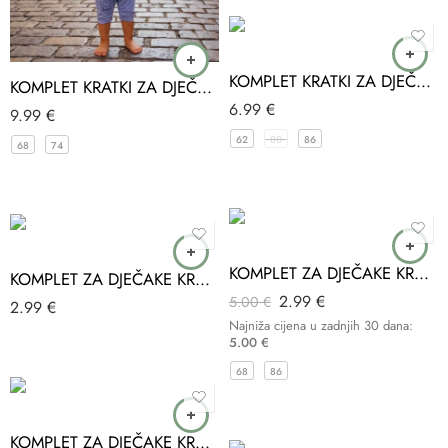
KOMPLET KRATKI ZA DJEČAKE RAINBOW ANILCO
KOMPLET KRATKI ZA DJEČAKE PAS BEBEZADE
6.99
€
9.99
€
62
80
86
68
74
-40%
KOMPLET ZA DJEČAKE KRATKI TROPICAL ADIMBEBE
KOMPLET ZA DJEČAKE KRATKI VEL.74 MOYES
2.99
€
5.00
€
2.99
€
Najniža cijena u zadnjih 30 dana:
5.00
€
-40%
68
86
-40%
KOMPLET ZA DJEČAKE KRATKI VEL.74 MOYES