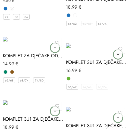
9.50
€
18.99
€
74
80
86
56/62
62/68
68/74
KOMPLET ZA DJEČAKE OD MUSLINA COSAY
KOMPLET 3U1 ZA DJEČAKE AUTIĆ BABYIM
14.99
€
16.99
€
62/68
68/74
74/80
56/62
62/68
68/74
KOMPLET 3U1 ZA DJEČAKE SLON PLAVA BABYIM
KOMPLET 3U1 ZA DJEČAKE ZELENA BABYIM
18.99
€