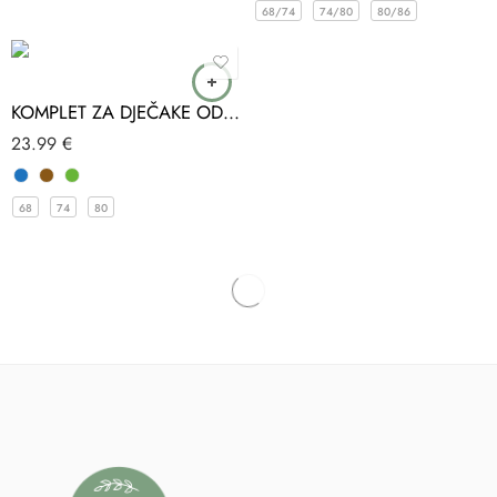
68/74
74/80
80/86
KOMPLET ZA DJEČAKE OD MUSLINA JOYOLA
23.99
€
68
74
80