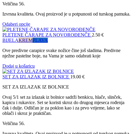
Veličina 56.
Izvrsna kvaliteta. Ovaj proizvod je u potpunosti od turskog pamuka.
Odaberi opcije
PLETENE ČARAPE ZA NOVOROĐENČE
2.50
€
BIJELA
KREM
PLAVA
Ove predivne carapice svake nožice čine još sladima. Predivne
nježne pastelne boje, na Vama je samo odabrati koje
Dodaj u košaricu
SET ZA IZLAZAK IZ BOLNICE
19.00
€
SET ZA IZLAZAK IZ BOLNICE
Ovaj 5/1 set za izlazak iz bolnice sadrži benkicu, hlače, slinček,
kapicu i rukavice. Set se koristi skroz do drugog mjeseca rođenja
čak i dulje. Odličan je za poklon kao i za prvo vrijeme, lako se
oblači i skroz je praktičan.
Veličina 56.
Izvrsna kvaliteta. Ovaj proizvod je u potpunosti od turskog pamuka.