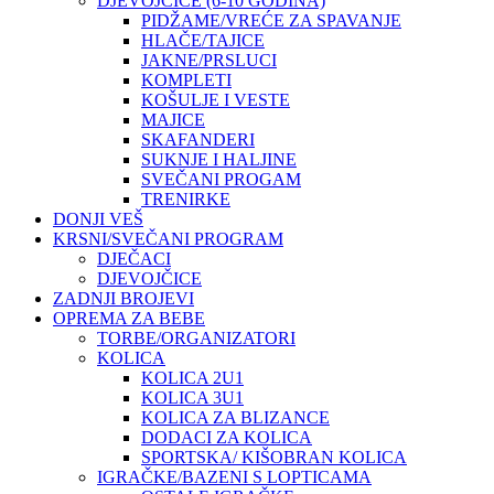
DJEVOJČICE (6-10 GODINA)
PIDŽAME/VREĆE ZA SPAVANJE
HLAČE/TAJICE
JAKNE/PRSLUCI
KOMPLETI
KOŠULJE I VESTE
MAJICE
SKAFANDERI
SUKNJE I HALJINE
SVEČANI PROGAM
TRENIRKE
DONJI VEŠ
KRSNI/SVEČANI PROGRAM
DJEČACI
DJEVOJČICE
ZADNJI BROJEVI
OPREMA ZA BEBE
TORBE/ORGANIZATORI
KOLICA
KOLICA 2U1
KOLICA 3U1
KOLICA ZA BLIZANCE
DODACI ZA KOLICA
SPORTSKA/ KIŠOBRAN KOLICA
IGRAČKE/BAZENI S LOPTICAMA