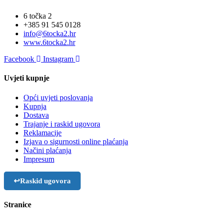
6 točka 2
+385 91 545 0128
info@6tocka2.hr
www.6tocka2.hr
Facebook
Instagram
Uvjeti kupnje
Opći uvjeti poslovanja
Kupnja
Dostava
Trajanje i raskid ugovora
Reklamacije
Izjava o sigurnosti online plaćanja
Načini plaćanja
Impresum
↩
Raskid ugovora
Stranice