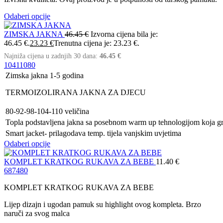
Odaberi opcije
ZIMSKA JAKNA
46.45
€
Izvorna cijena bila je:
46.45 €.
23.23
€
Trenutna cijena je: 23.23 €.
Najniža cijena u zadnjih 30 dana:
46.45
€
104
110
80
Zimska jakna 1-5 godina
TERMOIZOLIRANA JAKNA ZA DJECU
80-92-98-104-110 veličina
Topla podstavljena jakna sa posebnom warm up tehnologijom koja gr
Smart jacket- prilagodava temp. tijela vanjskim uvjetima
Odaberi opcije
KOMPLET KRATKOG RUKAVA ZA BEBE
11.40
€
68
74
80
KOMPLET KRATKOG RUKAVA ZA BEBE
Lijep dizajn i ugodan pamuk su highlight ovog kompleta. Brzo
naruči za svog malca