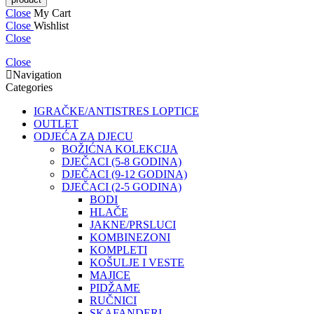
Close
My Cart
Close
Wishlist
Close
Close
Navigation
Categories
IGRAČKE/ANTISTRES LOPTICE
OUTLET
ODJEĆA ZA DJECU
BOŽIĆNA KOLEKCIJA
DJEČACI (5-8 GODINA)
DJEČACI (9-12 GODINA)
DJEČACI (2-5 GODINA)
BODI
HLAČE
JAKNE/PRSLUCI
KOMBINEZONI
KOMPLETI
KOŠULJE I VESTE
MAJICE
PIDŽAME
RUČNICI
SKAFANDERI