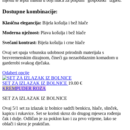
mjestu te leptir mašna u boji hlača za potpuni “gospodski” izgled.
Dostupne kombinacije:
Klasična elegancija:
Bijela košulja i bež hlače
Moderna nježnost:
Plava košulja i bež hlače
Svečani kontrast:
Bijela košulja i crne hlače
Ovaj set spaja vrhunsku udobnost prirodnih materijala s
bezvremenskim dizajnom, čineći ga nezaobilaznim komadom u
garderobi svakog dječaka.
Odaberi opcije
SET ZA IZLAZAK IZ BOLNICE
19.00
€
KREM
PUDER ROZA
SET ZA IZLAZAK IZ BOLNICE
Ovaj 5/1 set za izlazak iz bolnice sadrži benkicu, hlače, slinček,
kapicu i rukavice. Set se koristi skroz do drugog mjeseca rođenja
čak i dulje. Odličan je za poklon kao i za prvo vrijeme, lako se
oblači i skroz je praktičan.