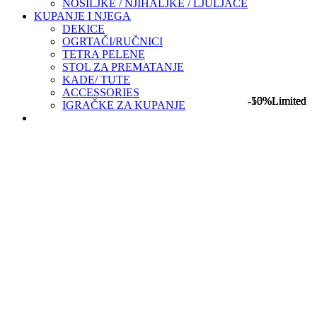
NOSILJKE / NJIHALJKE / LJULJAČE
KUPANJE I NJEGA
DEKICE
OGRTAČI/RUČNICI
TETRA PELENE
STOL ZA PREMATANJE
KADE/ TUTE
ACCESSORIES
-50%
-15%
-50%
Limited
Limited
Limited
IGRAČKE ZA KUPANJE