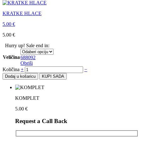
KRATKE HLACE
5.00
€
5.00
€
Hurry up! Sale end in:
Veličina
68
80
92
Obriši
Količina
+
−
Dodaj u košaricu
KUPI SADA
KOMPLET
5.00
€
Request a Call Back