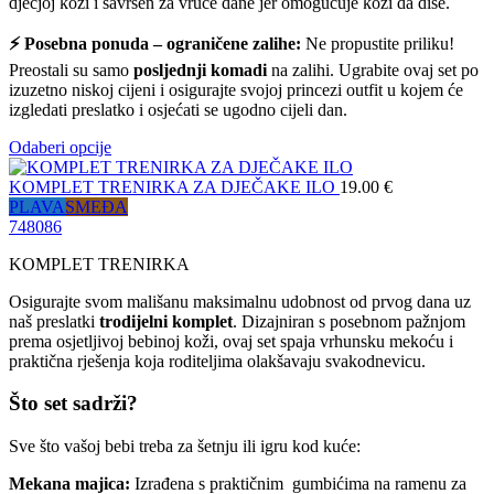
dječjoj koži i savršen za vruće dane jer omogućuje koži da diše.
⚡ Posebna ponuda – ograničene zalihe:
Ne propustite priliku!
Preostali su samo
posljednji komadi
na zalihi. Ugrabite ovaj set po
izuzetno niskoj cijeni i osigurajte svojoj princezi outfit u kojem će
izgledati preslatko i osjećati se ugodno cijeli dan.
Odaberi opcije
KOMPLET TRENIRKA ZA DJEČAKE ILO
19.00
€
PLAVA
SMEĐA
74
80
86
KOMPLET TRENIRKA
Osigurajte svom mališanu maksimalnu udobnost od prvog dana uz
naš preslatki
trodijelni komplet
. Dizajniran s posebnom pažnjom
prema osjetljivoj bebinoj koži, ovaj set spaja vrhunsku mekoću i
praktična rješenja koja roditeljima olakšavaju svakodnevicu.
Što set sadrži?
Sve što vašoj bebi treba za šetnju ili igru kod kuće:
Mekana majica:
Izrađena s praktičnim gumbićima na ramenu za