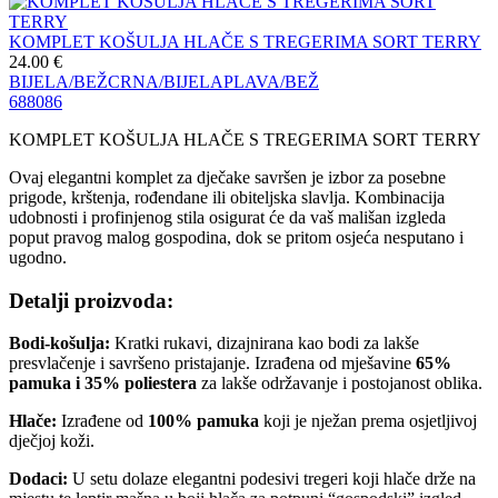
KOMPLET KOŠULJA HLAČE S TREGERIMA SORT TERRY
24.00
€
BIJELA/BEŽ
CRNA/BIJELA
PLAVA/BEŽ
68
80
86
KOMPLET KOŠULJA HLAČE S TREGERIMA SORT TERRY
Ovaj elegantni komplet za dječake savršen je izbor za posebne
prigode, krštenja, rođendane ili obiteljska slavlja. Kombinacija
udobnosti i profinjenog stila osigurat će da vaš mališan izgleda
poput pravog malog gospodina, dok se pritom osjeća nesputano i
ugodno.
Detalji proizvoda:
Bodi-košulja:
Kratki rukavi, dizajnirana kao bodi za lakše
presvlačenje i savršeno pristajanje. Izrađena od mješavine
65%
pamuka i 35% poliestera
za lakše održavanje i postojanost oblika.
Hlače:
Izrađene od
100% pamuka
koji je nježan prema osjetljivoj
dječjoj koži.
Dodaci:
U setu dolaze elegantni podesivi tregeri koji hlače drže na