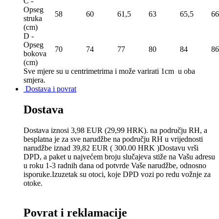
C -
Opseg
58
60
61,5
63
65,5
66
struka
(сm)
D -
Opseg
70
74
77
80
84
86
bokova
(сm)
Sve mjere su u centrimetrima
i može varirati 1cm u oba
smjera.
Dostava i povrat
Dostava
Dostava iznosi 3,98 EUR (29,99 HRK). na području RH, a
besplatna je za sve narudžbe na području RH u vrijednosti
narudžbe iznad 39,82 EUR ( 300.00 HRK )Dostavu vrši
DPD, a paket u najvećem broju slučajeva stiže na Vašu adresu
u roku 1-3 radnih dana od potvrde Vaše narudžbe, odnosno
isporuke.Izuzetak su otoci, koje DPD vozi po redu vožnje za
otoke.
Povrat i reklamacije