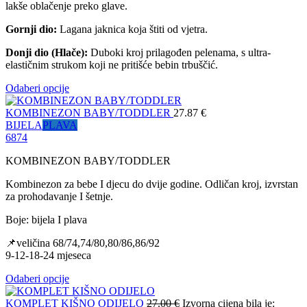
lakše oblačenje preko glave.
Gornji dio:
Lagana jaknica koja štiti od vjetra.
Donji dio (Hlače):
Duboki kroj prilagođen pelenama, s ultra-
elastičnim strukom koji ne pritišće bebin trbuščić.
Odaberi opcije
KOMBINEZON BABY/TODDLER
27.87
€
BIJELA
PLAVA
68
74
KOMBINEZON BABY/TODDLER
Kombinezon za bebe I djecu do dvije godine. Odličan kroj, izvrstan
za prohodavanje I šetnje.
Boje: bijela I plava
📌veličina 68/74,74/80,80/86,86/92
9-12-18-24 mjeseca
Odaberi opcije
KOMPLET KIŠNO ODIJELO
27.00
€
Izvorna cijena bila je: