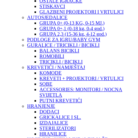
OSTALE IGRAČKE
STISKAVCI
GLAZBENI PROJEKTORI I VRTULJCI
AUTOSJEDALICE
GRUPA 0+ (0-13 KG, 0-15 MJ.)
GRUPA 0+,1 (0-18 kg, 0-4 god.)
GRUPA 2,3 (15-36 kg, 4-12 god.)
PODLOGE ZA IGRU/BABY GYM
GURALICE / TRICIKLI / BICIKLI
BALANS BICIKLI
ROMOBILI
TRICIKLI / BICIKLI
KREVETIĆI / NAMJEŠTAJ
KOMODE
KREVETI + PROJEKTORI / VRTULJCI
SOBE
ACCESSORIES: MONITORI / NOCNA
SVIJETLA
PUTNI KREVETIĆI
HRANJENJE
DODACI
GRICKALICE I SL.
IZDAJALICE
STERILIZATORI
HRANILICE