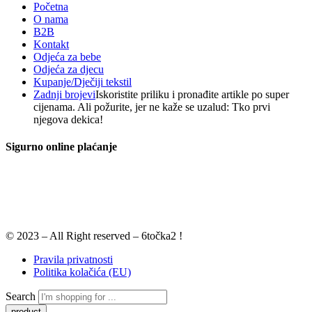
Početna
O nama
B2B
Kontakt
Odjeća za bebe
Odjeća za djecu
Kupanje/Dječiji tekstil
Zadnji brojevi
Iskoristite priliku i pronađite artikle po super
cijenama. Ali požurite, jer ne kaže se uzalud: Tko prvi
njegova dekica!
Sigurno online plaćanje
© 2023 – All Right reserved – 6točka2 !
Pravila privatnosti
Politika kolačića (EU)
Search