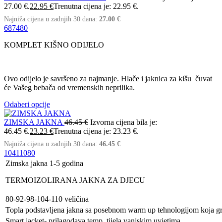
27.00 €.
22.95
€
Trenutna cijena je: 22.95 €.
Najniža cijena u zadnjih 30 dana:
27.00
€
68
74
80
KOMPLET KIŠNO ODIJELO
Ovo odijelo je savršeno za najmanje. Hlače i jaknica za kišu čuvat
će Vašeg bebača od vremenskih neprilika.
Odaberi opcije
ZIMSKA JAKNA
46.45
€
Izvorna cijena bila je:
46.45 €.
23.23
€
Trenutna cijena je: 23.23 €.
Najniža cijena u zadnjih 30 dana:
46.45
€
104
110
80
Zimska jakna 1-5 godina
TERMOIZOLIRANA JAKNA ZA DJECU
80-92-98-104-110 veličina
Topla podstavljena jakna sa posebnom warm up tehnologijom koja gr
Smart jacket- prilagodava temp. tijela vanjskim uvjetima