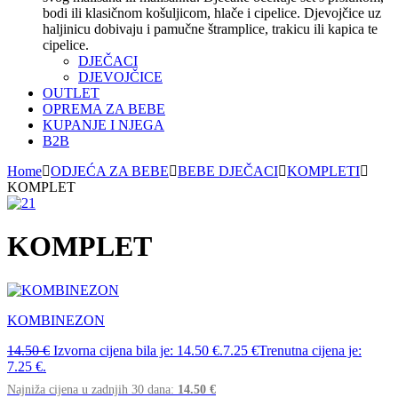
bodi ili klasičnom košuljicom, hlače i cipelice. Djevojčice uz
haljinicu dobivaju i pamučne štramplice, trakicu ili kapica te
cipelice.
DJEČACI
DJEVOJČICE
OUTLET
OPREMA ZA BEBE
KUPANJE I NJEGA
B2B
Home
ODJEĆA ZA BEBE
BEBE DJEČACI
KOMPLETI
KOMPLET
KOMPLET
KOMBINEZON
14.50
€
Izvorna cijena bila je: 14.50 €.
7.25
€
Trenutna cijena je:
7.25 €.
Najniža cijena u zadnjih 30 dana:
14.50
€