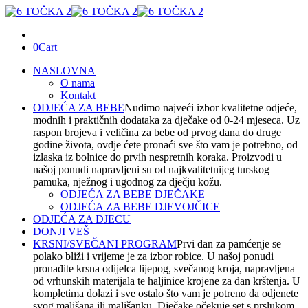
0
Cart
NASLOVNA
O nama
Kontakt
ODJEĆA ZA BEBE
Nudimo najveći izbor kvalitetne odjeće,
modnih i praktičnih dodataka za dječake od 0-24 mjeseca. Uz
raspon brojeva i veličina za bebe od prvog dana do druge
godine života, ovdje ćete pronaći sve što vam je potrebno, od
izlaska iz bolnice do prvih nespretnih koraka. Proizvodi u
našoj ponudi napravljeni su od najkvalitetnijeg turskog
pamuka, nježnog i ugodnog za dječju kožu.
ODJEĆA ZA BEBE DJEČAKE
ODJEĆA ZA BEBE DJEVOJČICE
ODJEĆA ZA DJECU
DONJI VEŠ
KRSNI/SVEČANI PROGRAM
Prvi dan za pamćenje se
polako bliži i vrijeme je za izbor robice. U našoj ponudi
pronađite krsna odijelca lijepog, svečanog kroja, napravljena
od vrhunskih materijala te haljinice krojene za dan krštenja. U
kompletima dolazi i sve ostalo što vam je potreno da odjenete
svog mališana ili mališanku. Dječake očekuje set s prslukom,