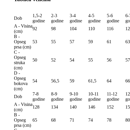
1,5-2
2-3
3-4
4-5
5-6
6-
Dob
godine
godine
godine
godine
godine
go
A - Visina
92
98
104
110
116
12
(сm)
B -
Opseg
53
55
57
59
61
63
prsa (сm)
C -
Opseg
50
52
54
55
56
57
struka
(сm)
D -
Opseg
54
56,5
59
61,5
64
66
bokova
(сm)
7-8
8-9
9-10
10-11
11-12
12
Dob
godine
godine
godine
godine
godine
go
A - Visina
128
134
140
146
152
15
(сm)
B -
Opseg
65
68
71
74
78
80
prsa (сm)