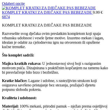
Odaberi opcije
KOMPLET KRATKI ZA DJEČAKE PAS BEBEZADE
9.99
€
68
74
KOMPLET KRATKI ZA DJEČAKE PAS BEBEZADE
Razveselite svog dječaka ovim preslatkim kompletom koji spaja
vrhunsku udobnost i vesele ljetne motive. Izuzetno mekan i lagan,
idealan je odabir za cjelodnevnu igru na otvorenom ili opuštene
kućne trenutke.
Što komplet sadrži:
Majica kratkih rukava:
U jednostavnoj sivoj boji s razigranim
motivom psića. Dizajnirana s praktičnim kopčanjem na ramenu kako
bi presvlačenje bilo brzo i bezbrižno.
Kratke hlačice:
Lagane i udobne, s rastezljivim strukom koji
osigurava savršeno pristajanje bez stezanja, pružajući djetetu
potpunu slobodu pokreta.
Kvaliteta i udobnost:
Materijal:
100% mekani, prirodni pamuk – nježan prema osjetljivoj