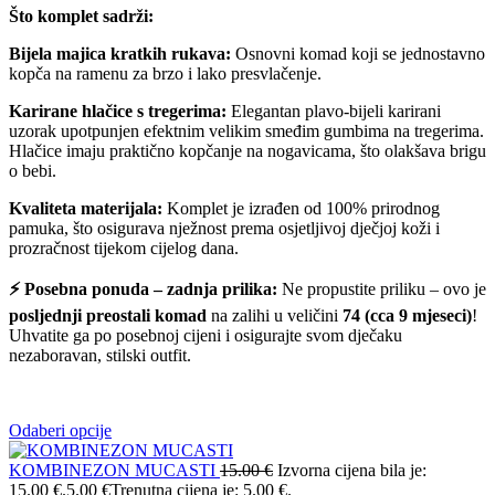
Što komplet sadrži:
Bijela majica kratkih rukava:
Osnovni komad koji se jednostavno
kopča na ramenu za brzo i lako presvlačenje.
Karirane hlačice s tregerima:
Elegantan plavo-bijeli karirani
uzorak upotpunjen efektnim velikim smeđim gumbima na tregerima.
Hlačice imaju praktično kopčanje na nogavicama, što olakšava brigu
o bebi.
Kvaliteta materijala:
Komplet je izrađen od 100% prirodnog
pamuka, što osigurava nježnost prema osjetljivoj dječjoj koži i
prozračnost tijekom cijelog dana.
⚡ Posebna ponuda – zadnja prilika:
Ne propustite priliku – ovo je
posljednji preostali komad
na zalihi u veličini
74 (cca 9 mjeseci)
!
Uhvatite ga po posebnoj cijeni i osigurajte svom dječaku
nezaboravan, stilski outfit.
Odaberi opcije
KOMBINEZON MUCASTI
15.00
€
Izvorna cijena bila je:
15.00 €.
5.00
€
Trenutna cijena je: 5.00 €.