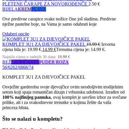
PLETENE ČARAPE ZA NOVOROĐENČE
2.50
€
BIJELA
KREM
PLAVA
Ove predivne carapice svake nožice čine još sladima. Predivne
nježne pastelne boje, na Vama je samo odabrati koje
Odaberi opcije
KOMPLET 3U1 ZA DJEVOJČICE PAKEL
19.99
€
Izvorna
cijena bila je: 19.99 €.
14.99
€
Trenutna cijena je: 14.99 €.
Najniža cijena u zadnjih 30 dana:
19.99
€
BEŽ
LJUBIČASTA
PUDER ROZA
56/62
62/68
68/74
KOMPLET 3U1 ZA DJEVOJČICE PAKEL
Osvježite garderobu svoje djevojčice ovim neodoljivim trodijelnim
setom koji spaja romantičan dizajn i vrhunsku udobnost. Izrađen od
100% najfinijeg pamuka
, ovaj komplet je savršen izbor za svečane
prilike, ali i za svakodnevne trenutke u kojima želite da vaša
princeza blista.
Što se nalazi u kompletu?