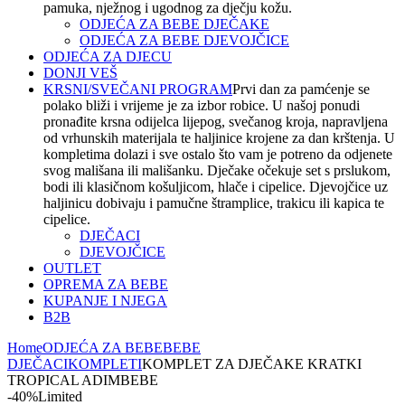
pamuka, nježnog i ugodnog za dječju kožu.
ODJEĆA ZA BEBE DJEČAKE
ODJEĆA ZA BEBE DJEVOJČICE
ODJEĆA ZA DJECU
DONJI VEŠ
KRSNI/SVEČANI PROGRAM
Prvi dan za pamćenje se
polako bliži i vrijeme je za izbor robice. U našoj ponudi
pronađite krsna odijelca lijepog, svečanog kroja, napravljena
od vrhunskih materijala te haljinice krojene za dan krštenja. U
kompletima dolazi i sve ostalo što vam je potreno da odjenete
svog mališana ili mališanku. Dječake očekuje set s prslukom,
bodi ili klasičnom košuljicom, hlače i cipelice. Djevojčice uz
haljinicu dobivaju i pamučne štramplice, trakicu ili kapica te
cipelice.
DJEČACI
DJEVOJČICE
OUTLET
OPREMA ZA BEBE
KUPANJE I NJEGA
B2B
Home
ODJEĆA ZA BEBE
BEBE
DJEČACI
KOMPLETI
KOMPLET ZA DJEČAKE KRATKI
TROPICAL ADIMBEBE
-40%
Limited