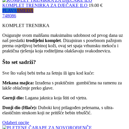
KOMPLET TRENIRKA ZA DJEČAKE ILO
19.00
€
PLAVA
SMEĐA
74
80
86
KOMPLET TRENIRKA
Osigurajte svom mališanu maksimalnu udobnost od prvog dana uz
naš preslatki
trodijelni komplet
. Dizajniran s posebnom pažnjom
prema osjetljivoj bebinoj koži, ovaj set spaja vrhunsku mekoću i
praktična rješenja koja roditeljima olakšavaju svakodnevicu.
Što set sadrži?
Sve što vašoj bebi treba za šetnju ili igru kod kuće:
Mekana majica:
Izrađena s praktičnim gumbićima na ramenu za
lakše oblačenje preko glave.
Gornji dio:
Lagana jaknica koja štiti od vjetra.
Donji dio (Hlače):
Duboki kroj prilagođen pelenama, s ultra-
elastičnim strukom koji ne pritišće bebin trbuščić.
Odaberi opcije