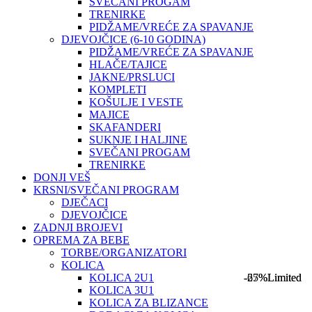
SVEČANI PROGAM
TRENIRKE
PIDŽAME/VREĆE ZA SPAVANJE
DJEVOJČICE (6-10 GODINA)
PIDŽAME/VREĆE ZA SPAVANJE
HLAČE/TAJICE
JAKNE/PRSLUCI
KOMPLETI
KOŠULJE I VESTE
MAJICE
SKAFANDERI
SUKNJE I HALJINE
SVEČANI PROGAM
TRENIRKE
DONJI VEŠ
KRSNI/SVEČANI PROGRAM
DJEČACI
DJEVOJČICE
ZADNJI BROJEVI
OPREMA ZA BEBE
TORBE/ORGANIZATORI
KOLICA
-67%
-25%
Limited
Limited
KOLICA 2U1
KOLICA 3U1
KOLICA ZA BLIZANCE