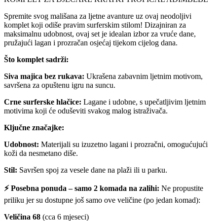
Spremite svog mališana za ljetne avanture uz ovaj neodoljivi
komplet koji odiše pravim surferskim stilom! Dizajniran za
maksimalnu udobnost, ovaj set je idealan izbor za vruće dane,
pružajući lagan i prozračan osjećaj tijekom cijelog dana.
Što komplet sadrži:
Siva majica bez rukava:
Ukrašena zabavnim ljetnim motivom,
savršena za opuštenu igru na suncu.
Crne surferske hlačice:
Lagane i udobne, s upečatljivim ljetnim
motivima koji će oduševiti svakog malog istraživača.
Ključne značajke:
Udobnost:
Materijali su izuzetno lagani i prozračni, omogućujući
koži da nesmetano diše.
Stil:
Savršen spoj za vesele dane na plaži ili u parku.
⚡ Posebna ponuda – samo 2 komada na zalihi:
Ne propustite
priliku jer su dostupne još samo ove veličine (po jedan komad):
Veličina 68
(cca 6 mjeseci)