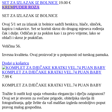
SET ZA IZLAZAK IZ BOLNICE
19.00
€
KREM
PUDER ROZA
SET ZA IZLAZAK IZ BOLNICE
Ovaj 5/1 set za izlazak iz bolnice sadrži benkicu, hlače, slinček,
kapicu i rukavice. Set se koristi skroz do drugog mjeseca rođenja
čak i dulje. Odličan je za poklon kao i za prvo vrijeme, lako se
oblači i skroz je praktičan.
Veličina 56.
Izvrsna kvaliteta. Ovaj proizvod je u potpunosti od turskog pamuka.
Dodaj u košaricu
KOMPLET ZA DJEČAKE KRATKI VEL.74 PUAN BABY
7.99
€
KOMPLET ZA DJEČAKE KRATKI VEL.74 PUAN BABY
Tražite li outfit koji spaja vrhunsku eleganciju i dječju zaigranost?
Ovaj set je stvoren za svečane prigode, obiteljska slavlja ili
fotografiranja, gdje želite da vaš mališan izgleda neodoljivo poput
pravog malog gospodina.