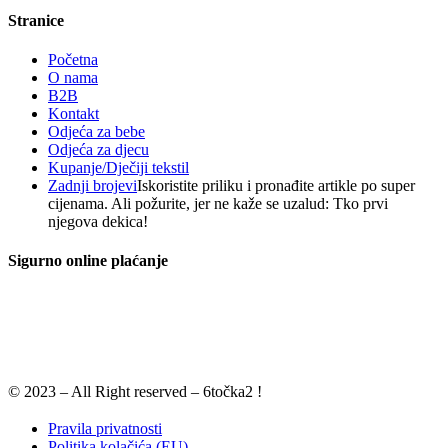
Stranice
Početna
O nama
B2B
Kontakt
Odjeća za bebe
Odjeća za djecu
Kupanje/Dječiji tekstil
Zadnji brojevi
Iskoristite priliku i pronađite artikle po super
cijenama. Ali požurite, jer ne kaže se uzalud: Tko prvi
njegova dekica!
Sigurno online plaćanje
© 2023 – All Right reserved – 6točka2 !
Pravila privatnosti
Politika kolačića (EU)