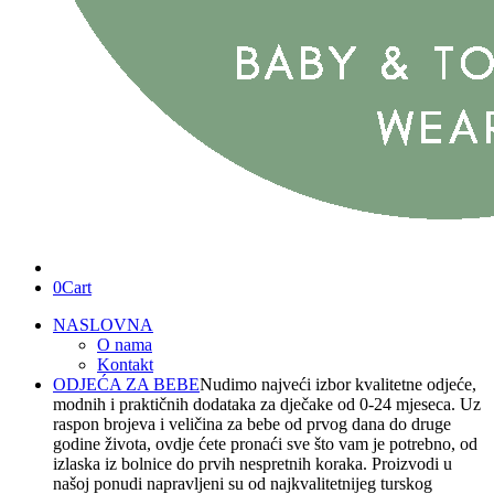
0
Cart
NASLOVNA
O nama
Kontakt
ODJEĆA ZA BEBE
Nudimo najveći izbor kvalitetne odjeće,
modnih i praktičnih dodataka za dječake od 0-24 mjeseca. Uz
raspon brojeva i veličina za bebe od prvog dana do druge
godine života, ovdje ćete pronaći sve što vam je potrebno, od
izlaska iz bolnice do prvih nespretnih koraka. Proizvodi u
našoj ponudi napravljeni su od najkvalitetnijeg turskog