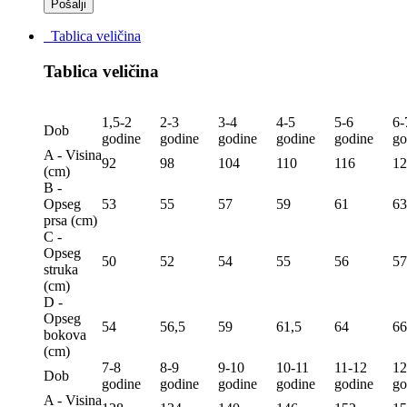
Tablica veličina
Tablica veličina
1,5-2
2-3
3-4
4-5
5-6
6-
Dob
godine
godine
godine
godine
godine
go
A - Visina
92
98
104
110
116
12
(сm)
B -
Opseg
53
55
57
59
61
63
prsa (сm)
C -
Opseg
50
52
54
55
56
57
struka
(сm)
D -
Opseg
54
56,5
59
61,5
64
66
bokova
(сm)
7-8
8-9
9-10
10-11
11-12
12
Dob
godine
godine
godine
godine
godine
go
A - Visina