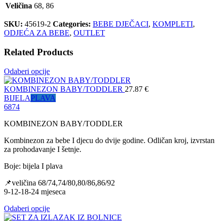
Veličina
68, 86
SKU:
45619-2
Categories:
BEBE DJEČACI
,
KOMPLETI
,
ODJEĆA ZA BEBE
,
OUTLET
Related Products
Odaberi opcije
KOMBINEZON BABY/TODDLER
27.87
€
BIJELA
PLAVA
68
74
KOMBINEZON BABY/TODDLER
Kombinezon za bebe I djecu do dvije godine. Odličan kroj, izvrstan
za prohodavanje I šetnje.
Boje: bijela I plava
📌veličina 68/74,74/80,80/86,86/92
9-12-18-24 mjeseca
Odaberi opcije