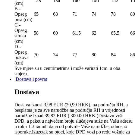
128
134
140
146
152
15
(сm)
B -
Opseg
65
68
71
74
78
80
prsa (сm)
C -
Opseg
58
60
61,5
63
65,5
66
struka
(сm)
D -
Opseg
70
74
77
80
84
86
bokova
(сm)
Sve mjere su u centrimetrima
i može varirati 1cm u oba
smjera.
Dostava i povrat
Dostava
Dostava iznosi 3,98 EUR (29,99 HRK). na području RH, a
besplatna je za sve narudžbe na području RH u vrijednosti
narudžbe iznad 39,82 EUR ( 300.00 HRK )Dostavu vrši
DPD, a paket u najvećem broju slučajeva stiže na Vašu adresu
u roku 1-3 radnih dana od potvrde Vaše narudžbe, odnosno
isporuke.Izuzetak su otoci, koje DPD vozi po redu vožnje za