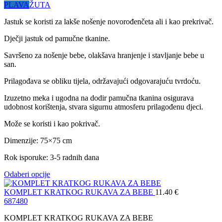
PLAVA
ŽUTA
Jastuk se koristi za lakše nošenje novorođenčeta ali i kao prekrivač.
Dječji jastuk od pamučne tkanine.
Savršeno za nošenje bebe, olakšava hranjenje i stavljanje bebe u
san.
Prilagođava se obliku tijela, održavajući odgovarajuću tvrdoću.
Izuzetno meka i ugodna na dodir pamučna tkanina osigurava
udobnost korištenja, stvara sigurnu atmosferu prilagođenu djeci.
Može se koristi i kao pokrivač.
Dimenzije: 75×75 cm
Rok isporuke: 3-5 radnih dana
Odaberi opcije
KOMPLET KRATKOG RUKAVA ZA BEBE
11.40
€
68
74
80
KOMPLET KRATKOG RUKAVA ZA BEBE