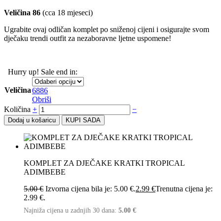
Veličina 86
(cca 18 mjeseci)
Ugrabite ovaj odličan komplet po sniženoj cijeni i osigurajte svom
dječaku trendi outfit za nezaboravne ljetne uspomene!
Hurry up! Sale end in:
Veličina
68
86
Obriši
Količina
+
−
Dodaj u košaricu
KUPI SADA
KOMPLET ZA DJEČAKE KRATKI TROPICAL
ADIMBEBE
5.00
€
Izvorna cijena bila je: 5.00 €.
2.99
€
Trenutna cijena je:
2.99 €.
Najniža cijena u zadnjih 30 dana:
5.00
€