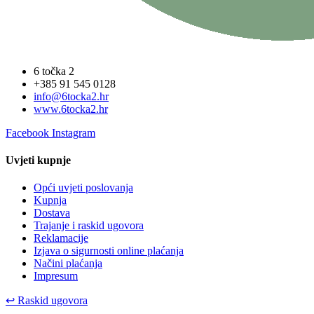
6 točka 2
+385 91 545 0128
info@6tocka2.hr
www.6tocka2.hr
Facebook
Instagram
Uvjeti kupnje
Opći uvjeti poslovanja
Kupnja
Dostava
Trajanje i raskid ugovora
Reklamacije
Izjava o sigurnosti online plaćanja
Načini plaćanja
Impresum
↩
Raskid ugovora