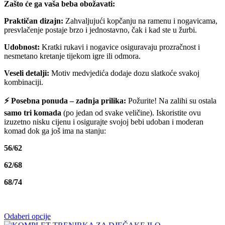
Zašto će ga vaša beba obožavati:
Praktičan dizajn:
Zahvaljujući kopčanju na ramenu i nogavicama,
presvlačenje postaje brzo i jednostavno, čak i kad ste u žurbi.
Udobnost:
Kratki rukavi i nogavice osiguravaju prozračnost i
nesmetano kretanje tijekom igre ili odmora.
Veseli detalji:
Motiv medvjedića dodaje dozu slatkoće svakoj
kombinaciji.
⚡ Posebna ponuda – zadnja prilika:
Požurite! Na zalihi su ostala
samo tri komada
(po jedan od svake veličine). Iskoristite ovu
izuzetno nisku cijenu i osigurajte svojoj bebi udoban i moderan
komad dok ga još ima na stanju:
56/62
62/68
68/74
Odaberi opcije