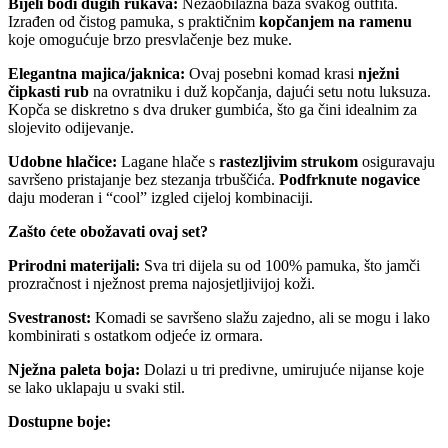
Bijeli bodi dugih rukava:
Nezaobilazna baza svakog outfita.
Izrađen od čistog pamuka, s praktičnim
kopčanjem na ramenu
koje omogućuje brzo presvlačenje bez muke.
Elegantna majica/jaknica:
Ovaj posebni komad krasi
nježni
čipkasti rub
na ovratniku i duž kopčanja, dajući setu notu luksuza.
Kopča se diskretno s dva druker gumbića, što ga čini idealnim za
slojevito odijevanje.
Udobne hlačice:
Lagane hlače s
rastezljivim strukom
osiguravaju
savršeno pristajanje bez stezanja trbuščića.
Podfrknute nogavice
daju moderan i “cool” izgled cijeloj kombinaciji.
Zašto ćete obožavati ovaj set?
Prirodni materijali:
Sva tri dijela su od 100% pamuka, što jamči
prozračnost i nježnost prema najosjetljivijoj koži.
Svestranost:
Komadi se savršeno slažu zajedno, ali se mogu i lako
kombinirati s ostatkom odjeće iz ormara.
Nježna paleta boja:
Dolazi u tri predivne, umirujuće nijanse koje
se lako uklapaju u svaki stil.
Dostupne boje: