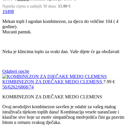
Najniža cijena u zadnjih 30 dana:
15.00
€
104
98
Mekan topli I ugodan kombinezon, za djecu do veličine 104 ( 4
godine).
Mucasti pamuk.
Neka je klincima toplo za svaki dan. Vaše dijete će ga obožavati
Odaberi opcije
KOMBINEZON ZA DJEČAKE MEDO CLEMENS
7.99
€
56/62
62/68
68/74
KOMBINEZON ZA DJEČAKE MEDO CLEMENS
Ovaj neodoljivi kombinezon savršen je odabir za vašeg malog
istraživača tijekom toplih dana! Kombinacija vesele narančaste i
klasične sive boje uz motiv simpatičnog medvjedića čini ga pravim
hitom u ormaru svakog dječaka.