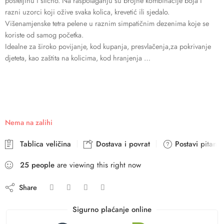
posteljinu i slično. Na raspolaganju su brojne kombinacije boja i
razni uzorci koji ožive svaka kolica, krevetić ili sjedalo.
Višenamjenske tetra pelene u raznim simpatičnim dezenima koje se
koriste od samog početka.
Idealne za široko povijanje, kod kupanja, presvlačenja,za pokrivanje
djeteta, kao zaštita na kolicima, kod hranjenja …
Nema na zalihi
Tablica veličina
Dostava i povrat
Postavi pitanje
25
people
are viewing this right now
Share
Sigurno plaćanje online