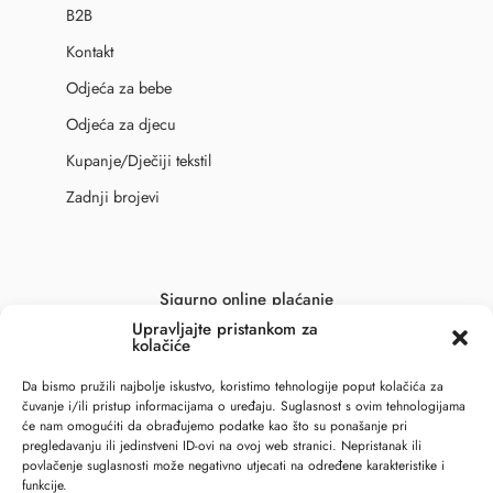
B2B
Kontakt
Odjeća za bebe
Odjeća za djecu
Kupanje/Dječiji tekstil
Zadnji brojevi
Sigurno online plaćanje
Upravljajte pristankom za
kolačiće
Da bismo pružili najbolje iskustvo, koristimo tehnologije poput kolačića za
čuvanje i/ili pristup informacijama o uređaju. Suglasnost s ovim tehnologijama
će nam omogućiti da obrađujemo podatke kao što su ponašanje pri
pregledavanju ili jedinstveni ID-ovi na ovoj web stranici. Nepristanak ili
povlačenje suglasnosti može negativno utjecati na određene karakteristike i
funkcije.