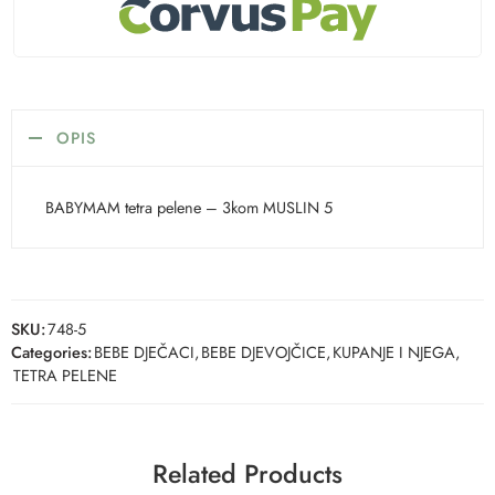
OPIS
BABYMAM tetra pelene – 3kom MUSLIN 5
SKU:
748-5
Categories:
BEBE DJEČACI
,
BEBE DJEVOJČICE
,
KUPANJE I NJEGA
,
TETRA PELENE
Related Products
-50%
-50%