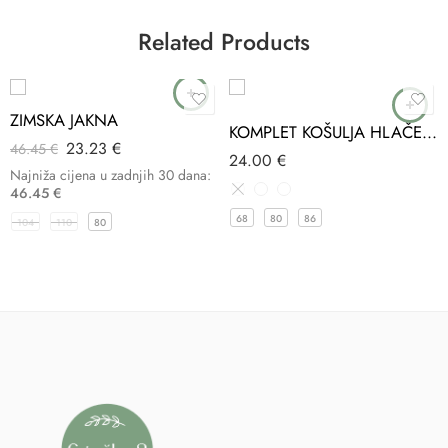
Related Products
-50%
ZIMSKA JAKNA
KOMPLET KOŠULJA HLAČE S TREGERIMA SORT TERRY
23.23
€
46.45
€
24.00
€
Najniža cijena u zadnjih 30 dana:
46.45
€
68
80
86
104
110
80