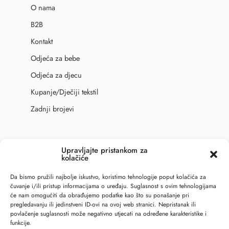
O nama
B2B
Kontakt
Odjeća za bebe
Odjeća za djecu
Kupanje/Dječiji tekstil
Zadnji brojevi
Upravljajte pristankom za
Sigurno online plaćanje
kolačiće
Da bismo pružili najbolje iskustvo, koristimo tehnologije poput kolačića za
čuvanje i/ili pristup informacijama o uređaju. Suglasnost s ovim tehnologijama
će nam omogućiti da obrađujemo podatke kao što su ponašanje pri
pregledavanju ili jedinstveni ID-ovi na ovoj web stranici. Nepristanak ili
povlačenje suglasnosti može negativno utjecati na određene karakteristike i
funkcije.