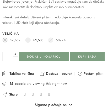
Slojevito odijevanje:
Praktičan 3u1 sustav omogućuje vam da dječaka
lako raskomotite ili dodatno utoplite ovisno o temperaturi.
Interaktivni detalj:
Ušiveni plišani medo daje kompletu posebnu
teksturu i 3D efekt koji djeca obožavaju.
VELIČINA
56/62
62/68
68/74
+
DODAJ U KOŠARICU
KUPI SADA
−
Tablica veličina
Dostava i povrat
Postavi pitanje
15
people
are viewing this right now
Share
Sigurno plaćanje online