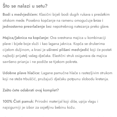
Što se nalazi u setu?
Bodi s medvjedićem:
Klasični bijeli bodi dugih rukava s preslatkim
otiskom mede. Posebno kopčanje na ramenu omogućuje
brzo i
jednostavno presvlačenje
bez nepotrebnog natezanja preko glave.
Majica/Jaknica na kopčanje:
Ova svestrana majica u kombinaciji
plave i bijele boje služi i kao lagana jaknica. Kopča se drukerima
cijelom duljinom, a krasi je
ušiveni plišani medvjedić
koji će postati
najbolji prijatelj vašeg dječaka. Elastični struk osigurava da majica
savršeno prianja i ne podiže se tijekom pokreta.
Udobne plave hlačice:
Lagane pamučne hlače s rastezljivim strukom
koji ne steže trbuščić, pružajući dječaku potpunu slobodu kretanja.
Zašto ćete odabrati ovaj komplet?
100% Čisti pamuk:
Prirodni materijal koji diše, upija vlagu i
najsigurniji je izbor za osjetljivu bebinu kožu.