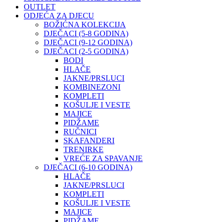
OUTLET
ODJEĆA ZA DJECU
BOŽIĆNA KOLEKCIJA
DJEČACI (5-8 GODINA)
DJEČACI (9-12 GODINA)
DJEČACI (2-5 GODINA)
BODI
HLAČE
JAKNE/PRSLUCI
KOMBINEZONI
KOMPLETI
KOŠULJE I VESTE
MAJICE
PIDŽAME
RUČNICI
SKAFANDERI
TRENIRKE
VREĆE ZA SPAVANJE
DJEČACI (6-10 GODINA)
HLAČE
JAKNE/PRSLUCI
KOMPLETI
KOŠULJE I VESTE
MAJICE
PIDŽAME