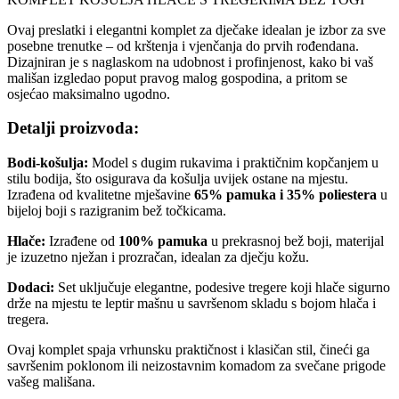
Ovaj preslatki i elegantni komplet za dječake idealan je izbor za sve
posebne trenutke – od krštenja i vjenčanja do prvih rođendana.
Dizajniran je s naglaskom na udobnost i profinjenost, kako bi vaš
mališan izgledao poput pravog malog gospodina, a pritom se
osjećao maksimalno ugodno.
Detalji proizvoda:
Bodi-košulja:
Model s dugim rukavima i praktičnim kopčanjem u
stilu bodija, što osigurava da košulja uvijek ostane na mjestu.
Izrađena od kvalitetne mješavine
65% pamuka i 35% poliestera
u
bijeloj boji s razigranim bež točkicama.
Hlače:
Izrađene od
100% pamuka
u prekrasnoj bež boji, materijal
je izuzetno nježan i prozračan, idealan za dječju kožu.
Dodaci:
Set uključuje elegantne, podesive tregere koji hlače sigurno
drže na mjestu te leptir mašnu u savršenom skladu s bojom hlača i
tregera.
Ovaj komplet spaja vrhunsku praktičnost i klasičan stil, čineći ga
savršenim poklonom ili neizostavnim komadom za svečane prigode
vašeg mališana.