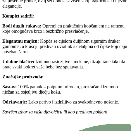
za posebne prilike, ovaj set donosi savršen spoj praktičnosti i nježne
elegancije.
Komplet sadrži:
Bodi dugih rukava:
Opremljen praktičnim kopčanjem na ramenu
koje omogućava brzo i bezbrižno presvlačenje.
Elegantnu majicu:
Kopča se cijelom duljinom sigurnim druker
gumbima, a krasi ju predivan ovratnik s detaljima od čipke koji daju
poseban šarm.
Udobne hlačice:
Iznimno rastezljive i mekane, dizajnirane tako da
prate svaki pokret vaše bebe bez sputavanja.
Značajke proizvoda:
Sastav:
100% pamuk – potpuno prirodan, prozračan i iznimno
nježan za osjetljivu dječju kožu.
Održavanje:
Lako perivo i izdržljivo za svakodnevno nošenje.
Savršen izbor za vašu djevojčicu ili kao predivan poklon!