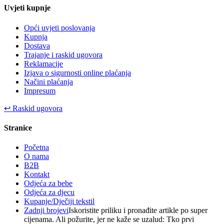
Uvjeti kupnje
Opći uvjeti poslovanja
Kupnja
Dostava
Trajanje i raskid ugovora
Reklamacije
Izjava o sigurnosti online plaćanja
Načini plaćanja
Impresum
↩
Raskid ugovora
Stranice
Početna
O nama
B2B
Kontakt
Odjeća za bebe
Odjeća za djecu
Kupanje/Dječiji tekstil
Zadnji brojevi
Iskoristite priliku i pronađite artikle po super
cijenama. Ali požurite, jer ne kaže se uzalud: Tko prvi