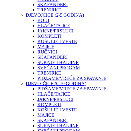
SKAFANDERI
TRENIRKE
DJEVOJČICE (2-5 GODINA)
BODI
HLAČE/TAJICE
JAKNE/PRSLUCI
KOMPLETI
KOŠULJE I VESTE
MAJICE
RUČNICI
SKAFANDERI
SUKNJE I HALJINE
SVEČANI PROGAM
TRENIRKE
PIDŽAME/VREĆE ZA SPAVANJE
DJEVOJČICE (6-10 GODINA)
PIDŽAME/VREĆE ZA SPAVANJE
HLAČE/TAJICE
JAKNE/PRSLUCI
KOMPLETI
KOŠULJE I VESTE
MAJICE
SKAFANDERI
SUKNJE I HALJINE
SVEČANI PROGAM