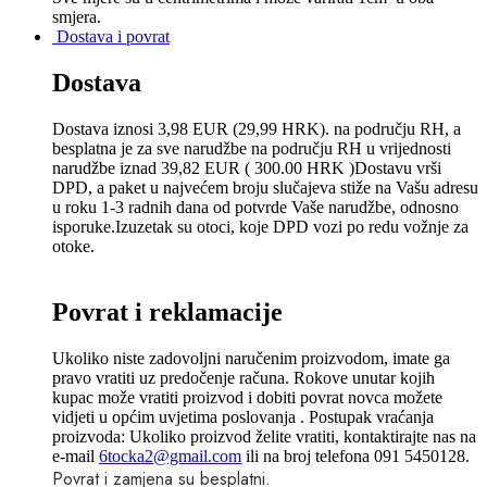
smjera.
Dostava i povrat
Dostava
Dostava iznosi 3,98 EUR (29,99 HRK). na području RH, a
besplatna je za sve narudžbe na području RH u vrijednosti
narudžbe iznad 39,82 EUR ( 300.00 HRK )Dostavu vrši
DPD, a paket u najvećem broju slučajeva stiže na Vašu adresu
u roku 1-3 radnih dana od potvrde Vaše narudžbe, odnosno
isporuke.Izuzetak su otoci, koje DPD vozi po redu vožnje za
otoke.
Povrat i reklamacije
Ukoliko niste zadovoljni naručenim proizvodom, imate ga
pravo vratiti uz predočenje računa. Rokove unutar kojih
kupac može vratiti proizvod i dobiti povrat novca možete
vidjeti u općim uvjetima poslovanja . Postupak vraćanja
proizvoda: Ukoliko proizvod želite vratiti, kontaktirajte nas na
e-mail
6tocka2@gmail.com
ili na broj telefona 091 5450128.
Povrat i zamjena su besplatni.