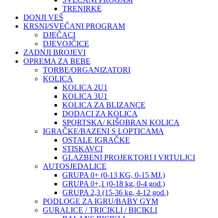
TRENIRKE
DONJI VEŠ
KRSNI/SVEČANI PROGRAM
DJEČACI
DJEVOJČICE
ZADNJI BROJEVI
OPREMA ZA BEBE
TORBE/ORGANIZATORI
KOLICA
KOLICA 2U1
KOLICA 3U1
KOLICA ZA BLIZANCE
DODACI ZA KOLICA
SPORTSKA/ KIŠOBRAN KOLICA
IGRAČKE/BAZENI S LOPTICAMA
OSTALE IGRAČKE
STISKAVCI
GLAZBENI PROJEKTORI I VRTULJCI
AUTOSJEDALICE
GRUPA 0+ (0-13 KG, 0-15 MJ.)
GRUPA 0+,1 (0-18 kg, 0-4 god.)
GRUPA 2,3 (15-36 kg, 4-12 god.)
PODLOGE ZA IGRU/BABY GYM
GURALICE / TRICIKLI / BICIKLI