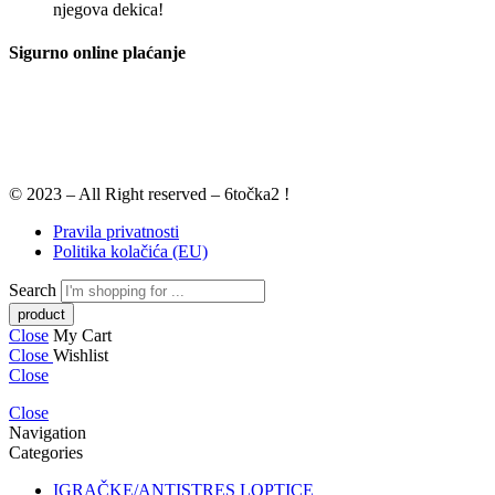
njegova dekica!
Sigurno online plaćanje
© 2023 – All Right reserved – 6točka2 !
Pravila privatnosti
Politika kolačića (EU)
Search
Close
My Cart
Close
Wishlist
Close
Close
Navigation
Categories
IGRAČKE/ANTISTRES LOPTICE