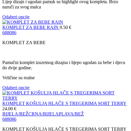
Lijep dizajn i ugodan pamuk su highlight ovog kompleta. Brzo
naruči za svog malca
Odaberi opcije
KOMPLET ZA BEBE RAIN
9.50
€
68
80
86
KOMPLET ZA BEBE
Pamučni komplet izuzetnog dizajna i lijepo ugodan za bebe i djecu
do dvije godine.
Veličine su realne
Odaberi opcije
KOMPLET KOŠULJA HLAČE S TREGERIMA SORT TERRY
24.00
€
BIJELA/BEŽ
CRNA/BIJELA
PLAVA/BEŽ
68
80
86
KOMPLET KOŠULJA HLAČE S TREGERIMA SORT TERRY