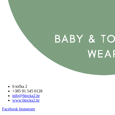
6 točka 2
+385 91 545 0128
info@6tocka2.hr
www.6tocka2.hr
Facebook
Instagram