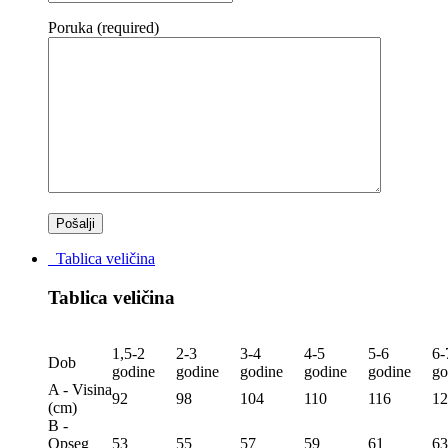
Poruka (required)
Tablica veličina
Tablica veličina
1,5-2
2-3
3-4
4-5
5-6
6-
Dob
godine
godine
godine
godine
godine
go
A - Visina
92
98
104
110
116
12
(сm)
B -
Opseg
53
55
57
59
61
63