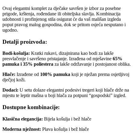
Ovaj elegantni komplet za dječake savršen je izbor za posebne
prigode, krštenja, rođendane ili obiteljska slavlja. Kombinacija
udobnosti i profinjenog stila osigurat će da vaš mališan izgleda
poput pravog malog gospodina, dok se pritom osjeća nesputano i
ugodno.
Detalji proizvoda:
Bodi-košulja:
Kratki rukavi, dizajnirana kao bodi za lakše
presvlačenje i savršeno pristajanje. Izrađena od mješavine
65%
pamuka i 35% poliestera
za lakše održavanje i postojanost oblika.
Hlače:
Izrađene od
100% pamuka
koji je nježan prema osjetljivoj
dječjoj koži.
Dodaci:
U setu dolaze elegantni podesivi tregeri koji hlače drže na
mjestu te leptir mašna u boji hlača za potpuni “gospodski” izgled.
Dostupne kombinacije:
Klasična elegancija:
Bijela košulja i bež hlače
Moderna nježnost:
Plava košulja i bež hlače