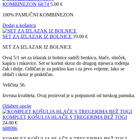
KOMBINEZON 68/74
5.00
€
100% PAMUČNI KOMBINEZON
Dodaj u košaricu
SET ZA IZLAZAK IZ BOLNICE
19.00
€
SET ZA IZLAZAK IZ BOLNICE
Ovaj 5/1 set za izlazak iz bolnice sadrži benkicu, hlače, slinček,
kapicu i rukavice. Set se koristi skroz do drugog mjeseca rođenja
čak i dulje. Odličan je za poklon kao i za prvo vrijeme, lako se
oblači i skroz je praktičan.
Veličina 56.
Izvrsna kvaliteta. Ovaj proizvod je u potpunosti od turskog pamuka.
Odaberi opcije
KOMPLET KOŠULJA HLAČE S TREGERIMA BEŽ TOGI
24.00
€
68
80
86
KOMPLET KOŠULJA HLAČE S TREGERIMA BEŽ TOGI