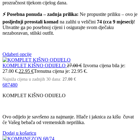
prozračnost tijekom cijelog dana.
⚡ Posebna ponuda – zadnja prilika:
Ne propustite priliku – ovo je
posljednji preostali komad
na zalihi u veličini
74 (cca 9 mjeseci)
!
Uhvatite ga po posebnoj cijeni i osigurajte svom dječaku
nezaboravan, stilski outfit.
Odaberi opcije
KOMPLET KIŠNO ODIJELO
27.00
€
Izvorna cijena bila je:
27.00 €.
22.95
€
Trenutna cijena je: 22.95 €.
Najniža cijena u zadnjih 30 dana:
27.00
€
68
74
80
KOMPLET KIŠNO ODIJELO
Ovo odijelo je savršeno za najmanje. Hlače i jaknica za kišu čuvat
će Vašeg bebača od vremenskih neprilika.
Dodaj u košaricu