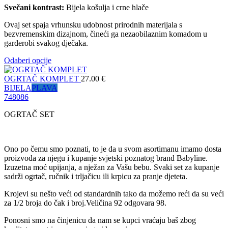
Svečani kontrast:
Bijela košulja i crne hlače
Ovaj set spaja vrhunsku udobnost prirodnih materijala s
bezvremenskim dizajnom, čineći ga nezaobilaznim komadom u
garderobi svakog dječaka.
Odaberi opcije
OGRTAČ KOMPLET
27.00
€
BIJELA
PLAVA
74
80
86
OGRTAČ SET
Ono po čemu smo poznati, to je da u svom asortimanu imamo dosta
proizvoda za njegu i kupanje svjetski poznatog brand Babyline.
Izuzetna moć upijanja, a nježan za Vašu bebu. Svaki set za kupanje
sadrži ogrtač, ručnik i trljačicu ili krpicu za pranje djeteta.
Krojevi su nešto veći od standardnih tako da možemo reći da su veći
za 1/2 broja do čak i broj.Veličina 92 odgovara 98.
Ponosni smo na činjenicu da nam se kupci vraćaju baš zbog