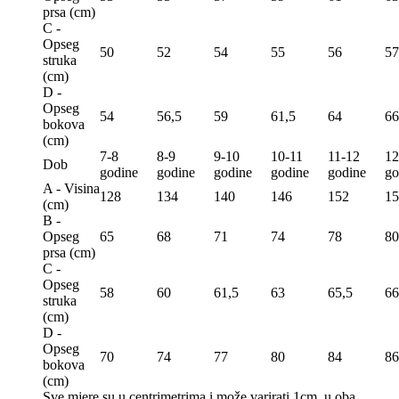
prsa (сm)
C -
Opseg
50
52
54
55
56
57
struka
(сm)
D -
Opseg
54
56,5
59
61,5
64
66
bokova
(сm)
7-8
8-9
9-10
10-11
11-12
12
Dob
godine
godine
godine
godine
godine
go
A - Visina
128
134
140
146
152
15
(сm)
B -
Opseg
65
68
71
74
78
80
prsa (сm)
C -
Opseg
58
60
61,5
63
65,5
66
struka
(сm)
D -
Opseg
70
74
77
80
84
86
bokova
(сm)
Sve mjere su u centrimetrima
i može varirati 1cm u oba