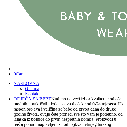
0
Cart
NASLOVNA
O nama
Kontakt
ODJEĆA ZA BEBE
Nudimo najveći izbor kvalitetne odjeće,
modnih i praktičnih dodataka za dječake od 0-24 mjeseca. Uz
raspon brojeva i veličina za bebe od prvog dana do druge
godine života, ovdje ćete pronaći sve što vam je potrebno, od
izlaska iz bolnice do prvih nespretnih koraka. Proizvodi u
našoj ponudi napravljeni su od najkvalitetnijeg turskog