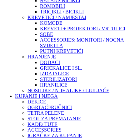
BALANS BICIKLI
ROMOBILI
TRICIKLI / BICIKLI
KREVETIĆI / NAMJEŠTAJ
KOMODE
KREVETI + PROJEKTORI / VRTULJCI
SOBE
ACCESSORIES: MONITORI / NOCNA
SVIJETLA
PUTNI KREVETIĆI
HRANJENJE
DODACI
GRICKALICE I SL.
IZDAJALICE
STERILIZATORI
HRANILICE
NOSILJKE / NJIHALJKE / LJULJAČE
KUPANJE I NJEGA
DEKICE
OGRTAČI/RUČNICI
TETRA PELENE
STOL ZA PREMATANJE
KADE/ TUTE
ACCESSORIES
IGRAČKE ZA KUPANJE