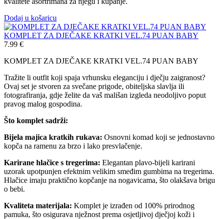
kvalitete asortrimana za njegu i kupanje.
Dodaj u košaricu
KOMPLET ZA DJEČAKE KRATKI VEL.74 PUAN BABY
7.99
€
KOMPLET ZA DJEČAKE KRATKI VEL.74 PUAN BABY
Tražite li outfit koji spaja vrhunsku eleganciju i dječju zaigranost?
Ovaj set je stvoren za svečane prigode, obiteljska slavlja ili
fotografiranja, gdje želite da vaš mališan izgleda neodoljivo poput
pravog malog gospodina.
Što komplet sadrži:
Bijela majica kratkih rukava:
Osnovni komad koji se jednostavno
kopča na ramenu za brzo i lako presvlačenje.
Karirane hlačice s tregerima:
Elegantan plavo-bijeli karirani
uzorak upotpunjen efektnim velikim smeđim gumbima na tregerima.
Hlačice imaju praktično kopčanje na nogavicama, što olakšava brigu
o bebi.
Kvaliteta materijala:
Komplet je izrađen od 100% prirodnog
pamuka, što osigurava nježnost prema osjetljivoj dječjoj koži i