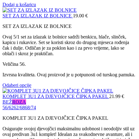
Dodaj u košaricu
SET ZA IZLAZAK IZ BOLNICE
19.00
€
SET ZA IZLAZAK IZ BOLNICE
Ovaj 5/1 set za izlazak iz bolnice sadrži benkicu, hlače, slinček,
kapicu i rukavice. Set se koristi skroz do drugog mjeseca rođenja
čak i dulje. Odličan je za poklon kao i za prvo vrijeme, lako se
oblači i skroz je praktičan.
Veličina 56.
Izvrsna kvaliteta. Ovaj proizvod je u potpunosti od turskog pamuka.
Odaberi opcije
KOMPLET 3U1 ZA DJEVOJČICE ČIPKA PAKEL
21.99
€
BEŽ
ROZA
56/62
62/68
68/74
KOMPLET 3U1 ZA DJEVOJČICE ČIPKA PAKEL
Osigurajte svojoj djevojčici maksimalnu udobnost i neodoljiv stil uz
ovaj predivan 3u1 komplet! Idealan za svakodnevne avanture, ali i