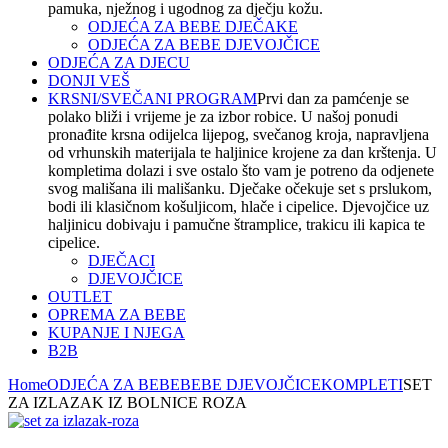
pamuka, nježnog i ugodnog za dječju kožu.
ODJEĆA ZA BEBE DJEČAKE
ODJEĆA ZA BEBE DJEVOJČICE
ODJEĆA ZA DJECU
DONJI VEŠ
KRSNI/SVEČANI PROGRAM
Prvi dan za pamćenje se
polako bliži i vrijeme je za izbor robice. U našoj ponudi
pronađite krsna odijelca lijepog, svečanog kroja, napravljena
od vrhunskih materijala te haljinice krojene za dan krštenja. U
kompletima dolazi i sve ostalo što vam je potreno da odjenete
svog mališana ili mališanku. Dječake očekuje set s prslukom,
bodi ili klasičnom košuljicom, hlače i cipelice. Djevojčice uz
haljinicu dobivaju i pamučne štramplice, trakicu ili kapica te
cipelice.
DJEČACI
DJEVOJČICE
OUTLET
OPREMA ZA BEBE
KUPANJE I NJEGA
B2B
Home
ODJEĆA ZA BEBE
BEBE DJEVOJČICE
KOMPLETI
SET
ZA IZLAZAK IZ BOLNICE ROZA