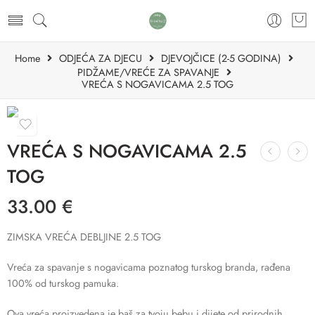
Home
ODJEĆA ZA DJECU
DJEVOJČICE (2-5 GODINA)
PIDŽAME/VREĆE ZA SPAVANJE
VREĆA S NOGAVICAMA 2.5 TOG
VREĆA S NOGAVICAMA 2.5
TOG
33.00
€
ZIMSKA VREĆA DEBLJINE 2.5 TOG
Vreća za spavanje s nogavicama poznatog turskog branda, rađena
100% od turskog pamuka.
Ova vreća proizvedena je baš za tvoju bebu i dijete od prirodnih