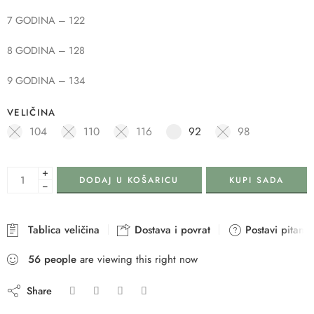
7 GODINA – 122
8 GODINA – 128
9 GODINA – 134
VELIČINA
104
110
116
92
98
+
DODAJ U KOŠARICU
KUPI SADA
−
Tablica veličina
Dostava i povrat
Postavi pitanje
56
people
are viewing this right now
Share