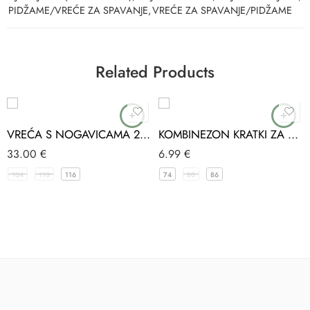
PIDŽAME/VREĆE ZA SPAVANJE
,
VREĆE ZA SPAVANJE/PIDŽAME
Related Products
VREĆA S NOGAVICAMA 2.5 TOG UNISEX CRVENA
KOMBINEZON KRATKI ZA DJEČAKE ŽUTI
33.00
€
6.99
€
104
110
116
74
80
86