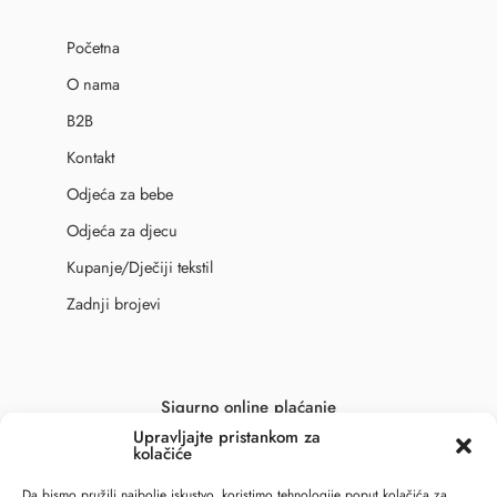
Početna
O nama
B2B
Kontakt
Odjeća za bebe
Odjeća za djecu
Kupanje/Dječiji tekstil
Zadnji brojevi
Sigurno online plaćanje
Upravljajte pristankom za
kolačiće
Da bismo pružili najbolje iskustvo, koristimo tehnologije poput kolačića za