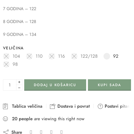
7 GODINA – 122
8 GODINA – 128
9 GODINA – 134
VELIČINA
104
110
116
122/128
92
98
+
DODAJ U KOŠARICU
KUPI SADA
−
Tablica veličina
Dostava i povrat
Postavi pitanje
20
people
are viewing this right now
Share