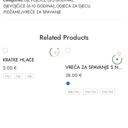
DJEVOJČICE (6-10 GODINA)
,
ODJEĆA ZA DJECU
,
PIDŽAME/VREĆE ZA SPAVANJE
Related Products
KRATKE HLACE
VREĆA ZA SPAVANJE S NOGAVICAMA MUSLIN SORT 2-7 GOD (1.0 TOG)
5.00
€
38.00
€
110
122
128
104/110
110/116
116/122