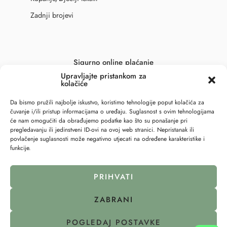
Zadnji brojevi
Sigurno online plaćanje
Upravljajte pristankom za
kolačiće
Da bismo pružili najbolje iskustvo, koristimo tehnologije poput kolačića za
čuvanje i/ili pristup informacijama o uređaju. Suglasnost s ovim tehnologijama
će nam omogućiti da obrađujemo podatke kao što su ponašanje pri
pregledavanju ili jedinstveni ID-ovi na ovoj web stranici. Nepristanak ili
povlačenje suglasnosti može negativno utjecati na određene karakteristike i
funkcije.
PRIHVATI
ZABRANI
© 2023 – All Right reserved – 6točka2 !
POGLEDAJ POSTAVKE