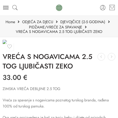
Home
ODJEĆA ZA DJECU
DJEVOJČICE (2-5 GODINA)
PIDŽAME/VREĆE ZA SPAVANJE
VREĆA S NOGAVICAMA 2.5 TOG LJUBIČASTI ZEKO
VREĆA S NOGAVICAMA 2.5
TOG LJUBIČASTI ZEKO
33.00
€
ZIMSKA VREĆA DEBLJINE 2.5 TOG
Vreća za spavanje s nogavicama poznatog turskog branda, rađena
100% od turskog pamuka.
Ova vreća proizvedena je baš za tvoju bebu i dijete od prirodnih