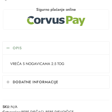
Sigurno plaćanje online
OPIS
VREĆA S NOGAVICAMA 2.5 TOG
DODATNE INFORMACIJE
SKU:
N/A
Categories:
BEBE DJEČACI
,
BEBE DJEVOJČICE
,