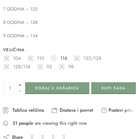
7 GODINA – 122
8 GODINA – 128
9 GODINA – 134
VELIČINA
104
110
116
122/128
128/134
92
98
+
DODAJ U KOŠARICU
KUPI SADA
−
Tablica veličina
Dostava i povrat
Postavi pitanje
31
people
are viewing this right now
Share