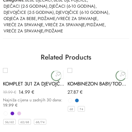
DJEČACI (2-5 GODINA)
,
DJEČACI (6-10 GODINA)
,
DJEVOJČICE (2-5 GODINA)
,
DJEVOJČICE (6-10 GODINA)
,
ODJEĆA ZA BEBE
,
PIDŽAME/VREĆE ZA SPAVANJE
,
VREĆE ZA SPAVANJE
,
VREĆE ZA SPAVANJE/PIDŽAME
,
VREĆE ZA SPAVANJE/PIDŽAME
Related Products
-25%
KOMPLET 3U1 ZA DJEVOJČICE PAKEL
KOMBINEZON BABY/TODDLER
14.99
€
27.87
€
19.99
€
Najniža cijena u zadnjih 30 dana:
19.99
€
68
74
56/62
62/68
68/74