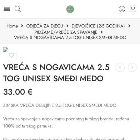
Home
ODJEĆA ZA DJECU
DJEVOJČICE (2-5 GODINA)
PIDŽAME/VREĆE ZA SPAVANJE
VREĆA S NOGAVICAMA 2.5 TOG UNISEX SMEĐI MEDO
VREĆA S NOGAVICAMA 2.5
TOG UNISEX SMEĐI MEDO
33.00
€
ZIMSKA VREĆA DEBLJINE 2.5 TOG UNISEX SMEĐI MEDO
Vreća za spavanje s nogavicama poznatog turskog branda, rađena
100% od turskog pamuka.
Ova vreća proizvedena je baš za tvoju bebu i dijete od prirodnih