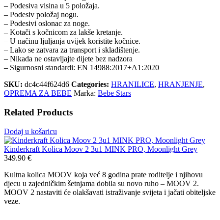
– Podesiva visina u 5 položaja.
– Podesiv položaj nogu.
– Podesivi oslonac za noge.
– Kotači s kočnicom za lakše kretanje.
– U načinu ljuljanja uvijek koristite kočnice.
– Lako se zatvara za transport i skladištenje.
– Nikada ne ostavljajte dijete bez nadzora
– Sigurnosni standardi: EN 14988:2017+A1:2020
SKU:
dc4c44f624d6
Categories:
HRANILICE
,
HRANJENJE
,
OPREMA ZA BEBE
Marka:
Bebe Stars
Related Products
Dodaj u košaricu
Kinderkraft Kolica Moov 2 3u1 MINK PRO, Moonlight Grey
349.90
€
Kultna kolica MOOV koja već 8 godina prate roditelje i njihovu
djecu u zajedničkim šetnjama dobila su novo ruho – MOOV 2.
MOOV 2 nastaviti će olakšavati istraživanje svijeta i jačati obiteljske
veze.