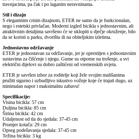
travnjacima, pa čak i po laganim neravninama.
Stil i dizajn
S elegantnim crnim dizajnom, ETER ne samo da je funkcionalan,
nego i estetski privlačan. Moderni izgled bicikla s jednostavnim, ali
atraktivnim detaljima savršeno će se uklopiti u dječje okruženje, bilo
da se koristi u parku, dvorištu ili na obiteljskim izletima.
Jednostavno održavanje
ETER je jednostavan za održavanje, jer je opremljen s jednostavnim
sustavima za čišćenje i njegu. Gume su otporne na trošenje, a svi
električni dijelovi su dobro zaštićeni od vremenskih uvjeta.
ETER je savršen izbor za roditelje koji žele svojim mališanima
pružiti sigurno i uzbudljivo iskustvo vožnje koje će trajati dugo, uz
minimalan napor i maksimalnu zabavu!
Specifikacije:
Visina bicikla: 57 cm
Duljina bicikla: 85 cm
Širina bicikla: 42 cm
Udaljenost od tla do sjedala: 37-45 cm
Promjer kotača: 29 cm
Opseg podešavanja sjedala: 37-45 cm
Težina bicikla: 3 kg