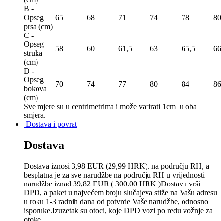
B -
Opseg
65
68
71
74
78
80
prsa (сm)
C -
Opseg
58
60
61,5
63
65,5
66
struka
(сm)
D -
Opseg
70
74
77
80
84
86
bokova
(сm)
Sve mjere su u centrimetrima
i može varirati 1cm u oba
smjera.
Dostava i povrat
Dostava
Dostava iznosi 3,98 EUR (29,99 HRK). na području RH, a
besplatna je za sve narudžbe na području RH u vrijednosti
narudžbe iznad 39,82 EUR ( 300.00 HRK )Dostavu vrši
DPD, a paket u najvećem broju slučajeva stiže na Vašu adresu
u roku 1-3 radnih dana od potvrde Vaše narudžbe, odnosno
isporuke.Izuzetak su otoci, koje DPD vozi po redu vožnje za
otoke.