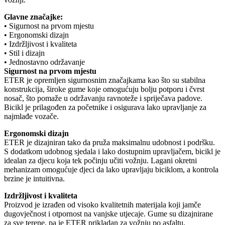
Glavne značajke:
• Sigurnost na prvom mjestu
• Ergonomski dizajn
• Izdržljivost i kvaliteta
• Stil i dizajn
• Jednostavno održavanje
Sigurnost na prvom mjestu
ETER je opremljen sigurnosnim značajkama kao što su stabilna
konstrukcija, široke gume koje omogućuju bolju potporu i čvrst
nosač, što pomaže u održavanju ravnoteže i spriječava padove.
Bicikl je prilagođen za početnike i osigurava lako upravljanje za
najmlađe vozače.
Ergonomski dizajn
ETER je dizajniran tako da pruža maksimalnu udobnost i podršku.
S dodatkom udobnog sjedala i lako dostupnim upravljačem, bicikl je
idealan za djecu koja tek počinju učiti vožnju. Lagani okretni
mehanizam omogućuje djeci da lako upravljaju biciklom, a kontrola
brzine je intuitivna.
Izdržljivost i kvaliteta
Proizvod je izrađen od visoko kvalitetnih materijala koji jamče
dugovječnost i otpornost na vanjske utjecaje. Gume su dizajnirane
za sve terene, pa je ETER prikladan za vožnju po asfaltu,