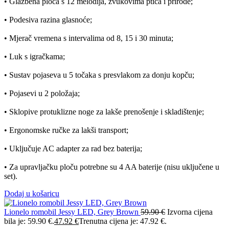
• Glazbena ploča s 12 melodija, zvukovima ptica i prirode;
• Podesiva razina glasnoće;
• Mjerač vremena s intervalima od 8, 15 i 30 minuta;
• Luk s igračkama;
• Sustav pojaseva u 5 točaka s presvlakom za donju kopču;
• Pojasevi u 2 položaja;
• Sklopive protuklizne noge za lakše prenošenje i skladištenje;
• Ergonomske ručke za lakši transport;
• Uključuje AC adapter za rad bez baterija;
• Za upravljačku ploču potrebne su 4 AA baterije (nisu uključene u
set).
Dodaj u košaricu
Lionelo romobil Jessy LED, Grey Brown
59.90
€
Izvorna cijena
bila je: 59.90 €.
47.92
€
Trenutna cijena je: 47.92 €.