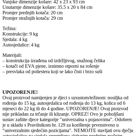
Vanjske dimenzije košare: 42 x 23 x 93 cm
Unutarnje dimenzije košare: 35.5 x 20 x 84 cm
Promjer prednjih kotača: 20 cm
Promjer stražnjih kotača: 29 cm
Težina:
Konstrukcije: 9 kg
Sjedala: 4 kg
Autosjedalice: 4 kg
Materijali:
– konstrukcija izrađena od izdržljivog, snažnog čelika
– kotači od EVA pjene, iznimno otporni na rošenje
– presvlaka od poliestera koji se lako čisti i brzo suši
UPOZORENJE!
Ovaj proizvod namijenjen je djeci s uzrastom/težinom: nosiljka od
rođenja do 15 kg, autosjedalica od rođenja do 13 kg, kolica od 6
mjeseci do 22 kg ili do 4 godine. UPOZORENJE! Ovaj proizvod
nije prikladan za trčanje ili klizanje. OPREZ! Ovo je poboljšani
sustav zaštite djece kategorije "univerzalna s pojasovima". Odobren
je u skladu s Pravilnikom br. 129 za korištenje prvenstveno u
"univerzalnim sjedećim pozicijama". NEMOJTE stavljati ovu dječju
autosjedalicu na sjedala opremljena aktivnim prednjim zračnim