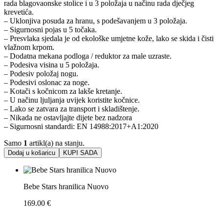
rada blagovaonske stolice i u 3 položaja u načinu rada dječjeg
krevetića.
– Uklonjiva posuda za hranu, s podešavanjem u 3 položaja.
– Sigurnosni pojas u 5 točaka.
– Presvlaka sjedala je od ekološke umjetne kože, lako se skida i čisti
vlažnom krpom.
– Dodatna mekana podloga / reduktor za male uzraste.
– Podesiva visina u 5 položaja.
– Podesiv položaj nogu.
– Podesivi oslonac za noge.
– Kotači s kočnicom za lakše kretanje.
– U načinu ljuljanja uvijek koristite kočnice.
– Lako se zatvara za transport i skladištenje.
– Nikada ne ostavljajte dijete bez nadzora
– Sigurnosni standardi: EN 14988:2017+A1:2020
Samo
1
artikl(a) na stanju.
Dodaj u košaricu
KUPI SADA
Bebe Stars hranilica Nuovo
169.00
€