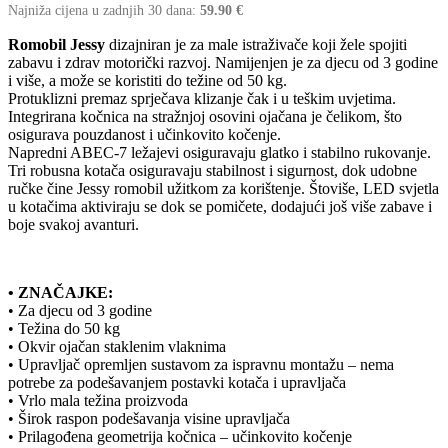
Najniža cijena u zadnjih 30 dana:
59.90
€
Romobil Jessy
dizajniran je za male istraživače koji žele spojiti
zabavu i zdrav motorički razvoj. Namijenjen je za djecu od 3 godine
i više, a može se koristiti do težine od 50 kg.
Protuklizni premaz sprječava klizanje čak i u teškim uvjetima.
Integrirana kočnica na stražnjoj osovini ojačana je čelikom, što
osigurava pouzdanost i učinkovito kočenje.
Napredni ABEC-7 ležajevi osiguravaju glatko i stabilno rukovanje.
Tri robusna kotača osiguravaju stabilnost i sigurnost, dok udobne
ručke čine Jessy romobil užitkom za korištenje. Štoviše, LED svjetla
u kotačima aktiviraju se dok se pomičete, dodajući još više zabave i
boje svakoj avanturi.
• ZNAČAJKE:
• Za djecu od 3 godine
• Težina do 50 kg
• Okvir ojačan staklenim vlaknima
• Upravljač opremljen sustavom za ispravnu montažu – nema
potrebe za podešavanjem postavki kotača i upravljača
• Vrlo mala težina proizvoda
• Širok raspon podešavanja visine upravljača
• Prilagođena geometrija kočnica – učinkovito kočenje