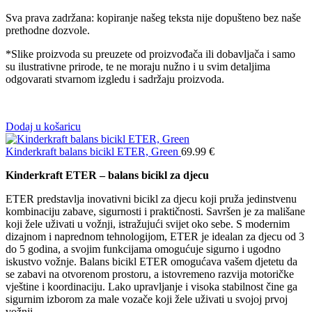
Sva prava zadržana: kopiranje našeg teksta nije dopušteno bez naše
prethodne dozvole.
*Slike proizvoda su preuzete od proizvođača ili dobavljača i samo
su ilustrativne prirode, te ne moraju nužno i u svim detaljima
odgovarati stvarnom izgledu i sadržaju proizvoda.
Dodaj u košaricu
Kinderkraft balans bicikl ETER, Green
69.99
€
Kinderkraft ETER – balans bicikl za djecu
ETER predstavlja inovativni bicikl za djecu koji pruža jedinstvenu
kombinaciju zabave, sigurnosti i praktičnosti. Savršen je za mališane
koji žele uživati u vožnji, istražujući svijet oko sebe. S modernim
dizajnom i naprednom tehnologijom, ETER je idealan za djecu od 3
do 5 godina, a svojim funkcijama omogućuje sigurno i ugodno
iskustvo vožnje. Balans bicikl ETER omogućava vašem djetetu da
se zabavi na otvorenom prostoru, a istovremeno razvija motoričke
vještine i koordinaciju. Lako upravljanje i visoka stabilnost čine ga
sigurnim izborom za male vozače koji žele uživati u svojoj prvoj
vožnji.