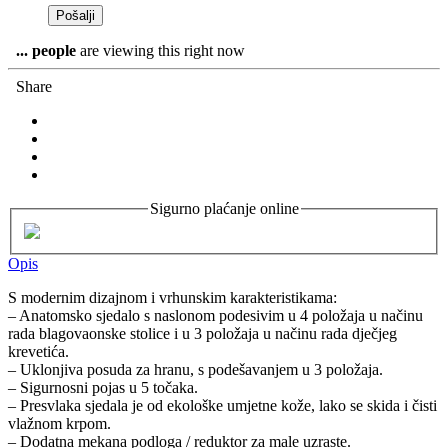
...
people
are viewing this right now
Share
Sigurno plaćanje online
Opis
S modernim dizajnom i vrhunskim karakteristikama:
– Anatomsko sjedalo s naslonom podesivim u 4 položaja u načinu
rada blagovaonske stolice i u 3 položaja u načinu rada dječjeg
krevetića.
– Uklonjiva posuda za hranu, s podešavanjem u 3 položaja.
– Sigurnosni pojas u 5 točaka.
– Presvlaka sjedala je od ekološke umjetne kože, lako se skida i čisti
vlažnom krpom.
– Dodatna mekana podloga / reduktor za male uzraste.