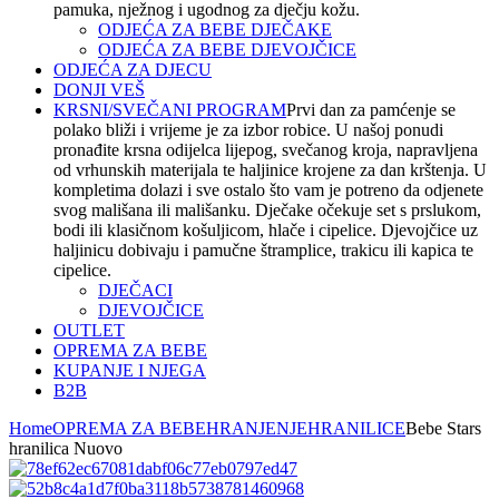
pamuka, nježnog i ugodnog za dječju kožu.
ODJEĆA ZA BEBE DJEČAKE
ODJEĆA ZA BEBE DJEVOJČICE
ODJEĆA ZA DJECU
DONJI VEŠ
KRSNI/SVEČANI PROGRAM
Prvi dan za pamćenje se
polako bliži i vrijeme je za izbor robice. U našoj ponudi
pronađite krsna odijelca lijepog, svečanog kroja, napravljena
od vrhunskih materijala te haljinice krojene za dan krštenja. U
kompletima dolazi i sve ostalo što vam je potreno da odjenete
svog mališana ili mališanku. Dječake očekuje set s prslukom,
bodi ili klasičnom košuljicom, hlače i cipelice. Djevojčice uz
haljinicu dobivaju i pamučne štramplice, trakicu ili kapica te
cipelice.
DJEČACI
DJEVOJČICE
OUTLET
OPREMA ZA BEBE
KUPANJE I NJEGA
B2B
Home
OPREMA ZA BEBE
HRANJENJE
HRANILICE
Bebe Stars
hranilica Nuovo