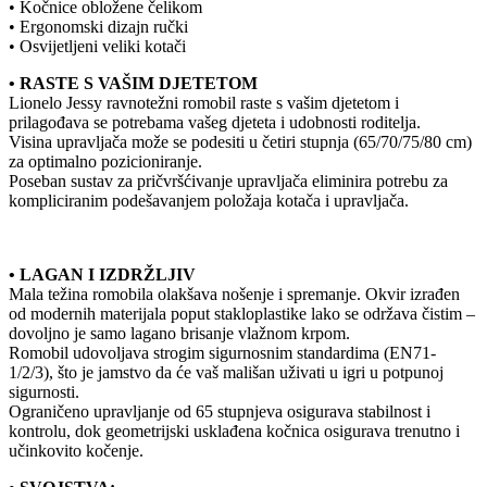
• Kočnice obložene čelikom
• Ergonomski dizajn ručki
• Osvijetljeni veliki kotači
• RASTE S VAŠIM DJETETOM
Lionelo Jessy ravnotežni romobil raste s vašim djetetom i
prilagođava se potrebama vašeg djeteta i udobnosti roditelja.
Visina upravljača može se podesiti u četiri stupnja (65/70/75/80 cm)
za optimalno pozicioniranje.
Poseban sustav za pričvršćivanje upravljača eliminira potrebu za
kompliciranim podešavanjem položaja kotača i upravljača.
• LAGAN I IZDRŽLJIV
Mala težina romobila olakšava nošenje i spremanje. Okvir izrađen
od modernih materijala poput stakloplastike lako se održava čistim –
dovoljno je samo lagano brisanje vlažnom krpom.
Romobil udovoljava strogim sigurnosnim standardima (EN71-
1/2/3), što je jamstvo da će vaš mališan uživati u igri u potpunoj
sigurnosti.
Ograničeno upravljanje od 65 stupnjeva osigurava stabilnost i
kontrolu, dok geometrijski usklađena kočnica osigurava trenutno i
učinkovito kočenje.