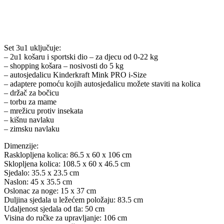
Set 3u1 uključuje:
– 2u1 košaru i sportski dio – za djecu od 0-22 kg
– shopping košara – nosivosti do 5 kg
– autosjedalicu Kinderkraft Mink PRO i-Size
– adaptere pomoću kojih autosjedalicu možete staviti na kolica
– držač za bočicu
– torbu za mame
– mrežicu protiv insekata
– kišnu navlaku
– zimsku navlaku
Dimenzije:
Rasklopljena kolica: 86.5 x 60 x 106 cm
Sklopljena kolica: 108.5 x 60 x 46.5 cm
Sjedalo: 35.5 x 23.5 cm
Naslon: 45 x 35.5 cm
Oslonac za noge: 15 x 37 cm
Duljina sjedala u ležećem položaju: 83.5 cm
Udaljenost sjedala od tla: 50 cm
Visina do ručke za upravljanje: 106 cm