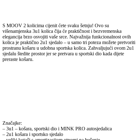
S MOOV 2 kolicima cijenit ćete svaku šetnju! Ovo su
višenamjenska 3u1 kolica čija će praktičnost i bezvremenska
elegancija brzo osvojiti vaše srce. Najvažnija funkcionalnost ovih
kolica je praktično 2u1 sjedalo – u samo tri poteza možete pretvoriti
prostranu košaru u udobna sportska kolica. Zahvaljujući ovom 2u1
sjedalu štedite prostor jer se pretvara u sportski dio kada dijete
preraste košaru.
Značajke:
– 3u1 – košara, sportski dio i MINK PRO autosjedalica
– 2u1 košara i sportsko sjedalo
– veliki kotači s amortizacijom otporni na bušenje