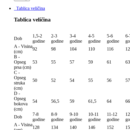
Tablica veličina
Tablica veličina
1,5-2
2-3
3-4
4-5
5-6
6-
Dob
godine
godine
godine
godine
godine
go
A - Visina
92
98
104
110
116
12
(сm)
B -
Opseg
53
55
57
59
61
63
prsa (сm)
C -
Opseg
50
52
54
55
56
57
struka
(сm)
D -
Opseg
54
56,5
59
61,5
64
66
bokova
(сm)
7-8
8-9
9-10
10-11
11-12
12
Dob
godine
godine
godine
godine
godine
go
A - Visina
128
134
140
146
152
15
(сm)