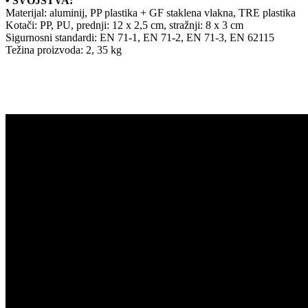
• SVOJSTVA:
Materijal: aluminij, PP plastika + GF staklena vlakna, TRE plastika
Kotači: PP, PU, prednji: 12 x 2,5 cm, stražnji: 8 x 3 cm
Sigurnosni standardi: EN 71-1, EN 71-2, EN 71-3, EN 62115
Težina proizvoda: 2, 35 kg