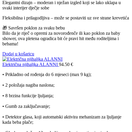
Elegantni dizajn – moderan i nježan izgled koji se lako uklapa u
svaki interijer dječje sobe
Fleksibilna i prilagodljiva – može se postaviti uz sve strane krevetića
🎁 Savršen poklon za svaku bebu
Bilo da je riječ o opremi za novorođenče ili kao poklon za baby
shower, ova pletena ogradica bit će pravi hit među roditeljima i
bebama!
Dodaj u košaricu
Električna njihaljka ALANNI
94.50
€
• Prikladno od rođenja do 6 mjeseci (max 9 kg);
• 2 položaja nagiba naslona;
• 8 brzina funkcije ljuljanja;
• Gumb za zaključavanje;
• Detektor glasa, koji automatski aktivira mehanizam za ljuljanje
kada beba plače;