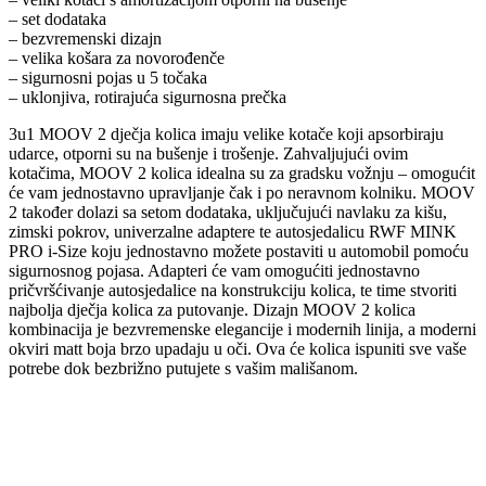
– set dodataka
– bezvremenski dizajn
– velika košara za novorođenče
– sigurnosni pojas u 5 točaka
– uklonjiva, rotirajuća sigurnosna prečka
3u1 MOOV 2 dječja kolica imaju velike kotače koji apsorbiraju
udarce, otporni su na bušenje i trošenje. Zahvaljujući ovim
kotačima, MOOV 2 kolica idealna su za gradsku vožnju – omogućit
će vam jednostavno upravljanje čak i po neravnom kolniku. MOOV
2 također dolazi sa setom dodataka, uključujući navlaku za kišu,
zimski pokrov, univerzalne adaptere te autosjedalicu RWF MINK
PRO i-Size koju jednostavno možete postaviti u automobil pomoću
sigurnosnog pojasa. Adapteri će vam omogućiti jednostavno
pričvršćivanje autosjedalice na konstrukciju kolica, te time stvoriti
najbolja dječja kolica za putovanje. Dizajn MOOV 2 kolica
kombinacija je bezvremenske elegancije i modernih linija, a moderni
okviri matt boja brzo upadaju u oči. Ova će kolica ispuniti sve vaše
potrebe dok bezbrižno putujete s vašim mališanom.