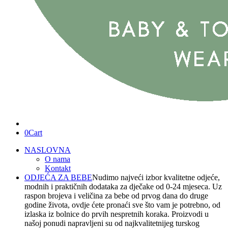
0
Cart
NASLOVNA
O nama
Kontakt
ODJEĆA ZA BEBE
Nudimo najveći izbor kvalitetne odjeće,
modnih i praktičnih dodataka za dječake od 0-24 mjeseca. Uz
raspon brojeva i veličina za bebe od prvog dana do druge
godine života, ovdje ćete pronaći sve što vam je potrebno, od
izlaska iz bolnice do prvih nespretnih koraka. Proizvodi u
našoj ponudi napravljeni su od najkvalitetnijeg turskog