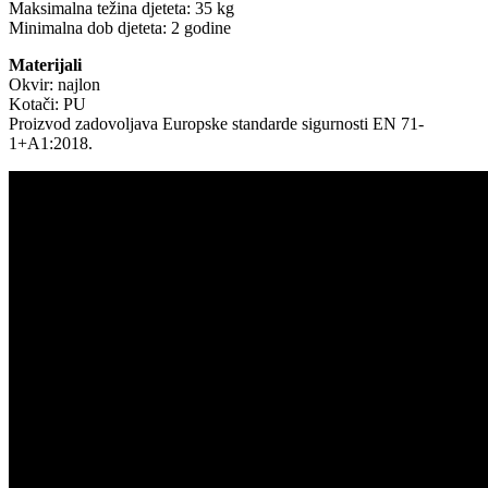
Maksimalna težina djeteta: 35 kg
Minimalna dob djeteta: 2 godine
Materijali
Okvir: najlon
Kotači: PU
Proizvod zadovoljava Europske standarde sigurnosti EN 71-
1+A1:2018.
-20%
-20%
-20%
Limited
Limited
Limited