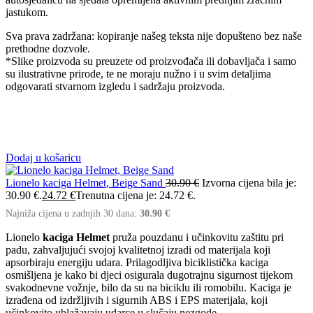
jastukom.
Sva prava zadržana: kopiranje našeg teksta nije dopušteno bez naše
prethodne dozvole.
*Slike proizvoda su preuzete od proizvođača ili dobavljača i samo
su ilustrativne prirode, te ne moraju nužno i u svim detaljima
odgovarati stvarnom izgledu i sadržaju proizvoda.
Dodaj u košaricu
Lionelo kaciga Helmet, Beige Sand
30.90
€
Izvorna cijena bila je:
30.90 €.
24.72
€
Trenutna cijena je: 24.72 €.
Najniža cijena u zadnjih 30 dana:
30.90
€
Lionelo
kaciga Helmet
pruža pouzdanu i učinkovitu zaštitu pri
padu, zahvaljujući svojoj kvalitetnoj izradi od materijala koji
apsorbiraju energiju udara. Prilagodljiva biciklistička kaciga
osmišljena je kako bi djeci osigurala dugotrajnu sigurnost tijekom
svakodnevne vožnje, bilo da su na biciklu ili romobilu. Kaciga je
izrađena od izdržljivih i sigurnih ABS i EPS materijala, koji
učinkovito ublažavaju udarce u slučaju nezgode.