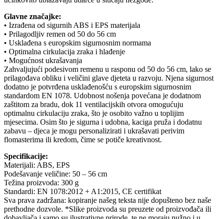
Glavne značajke:
• Izrađena od sigurnih ABS i EPS materijala
• Prilagodljiv remen od 50 do 56 cm
• Usklađena s europskim sigurnosnim normama
• Optimalna cirkulacija zraka i hlađenje
• Mogućnost ukrašavanja
Zahvaljujući podesivom remenu u rasponu od 50 do 56 cm, lako se
prilagođava obliku i veličini glave djeteta u razvoju. Njena sigurnost
dodatno je potvrđena usklađenošću s europskim sigurnosnim
standardom EN 1078. Udobnost nošenja povećana je dodatnom
zaštitom za bradu, dok 11 ventilacijskih otvora omogućuju
optimalnu cirkulaciju zraka, što je osobito važno u toplijim
mjesecima. Osim što je sigurna i udobna, kaciga pruža i dodatnu
zabavu – djeca je mogu personalizirati i ukrašavati perivim
flomasterima ili kredom, čime se potiče kreativnost.
Specifikacije:
Materijali: ABS, EPS
Podešavanje veličine: 50 – 56 cm
Težina proizvoda: 300 g
Standardi: EN 1078:2012 + A1:2015, CE certifikat
Sva prava zadržana: kopiranje našeg teksta nije dopušteno bez naše
prethodne dozvole. *Slike proizvoda su preuzete od proizvođača ili
dobavljača i samo su ilustrativne prirode, te ne moraju nužno i u