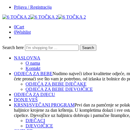
Prijava / Registracija
0
Cart
0
Wishlist
Search here
Search
NASLOVNA
O nama
Kontakt
ODJEĆA ZA BEBE
Nudimo najveći izbor kvalitetne odjeće, m
ćete pronaći sve što vam je potrebno, od izlaska iz bolnice do 
ODJEĆA ZA BEBE DJEČAKE
ODJEĆA ZA BEBE DJEVOJČICE
ODJEĆA ZA DJECU
DONJI VEŠ
KRSNI/SVEČANI PROGRAM
Prvi dan za pamćenje se polako
haljinice krojene za dan krštenja. U kompletima dolazi i sve os
cipelice. Djevojčice uz haljinicu dobivaju i pamučne štramplice, t
DJEČACI
DJEVOJČICE