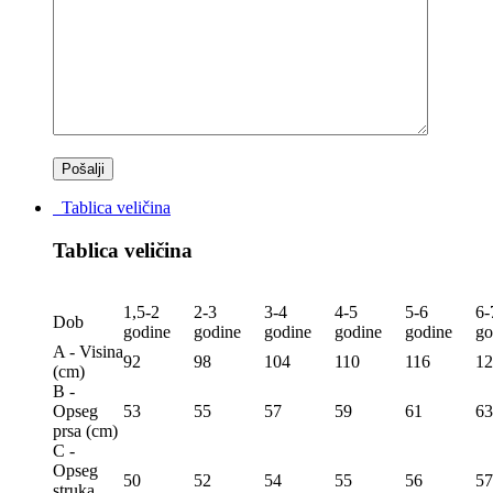
Tablica veličina
Tablica veličina
1,5-2
2-3
3-4
4-5
5-6
6-
Dob
godine
godine
godine
godine
godine
go
A - Visina
92
98
104
110
116
12
(сm)
B -
Opseg
53
55
57
59
61
63
prsa (сm)
C -
Opseg
50
52
54
55
56
57
struka