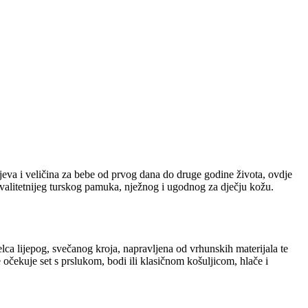
eva i veličina za bebe od prvog dana do druge godine života, ovdje
kvalitetnijeg turskog pamuka, nježnog i ugodnog za dječju kožu.
elca lijepog, svečanog kroja, napravljena od vrhunskih materijala te
 očekuje set s prslukom, bodi ili klasičnom košuljicom, hlače i