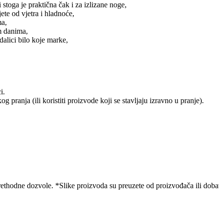
 stoga je praktična čak i za izlizane noge,
ete od vjetra i hladnoće,
ma,
m danima,
dalici bilo koje marke,
i.
ranja (ili koristiti proizvode koji se stavljaju izravno u pranje).
ethodne dozvole. *Slike proizvoda su preuzete od proizvođača ili dobavl