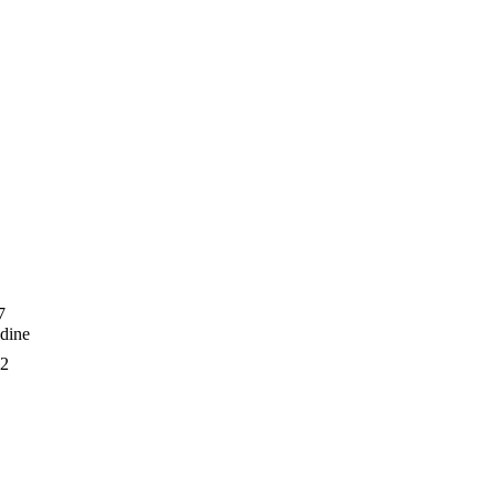
7
dine
2