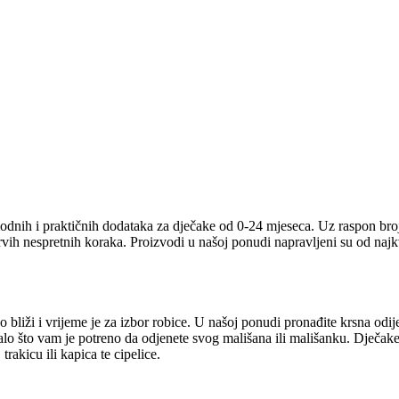
odnih i praktičnih dodataka za dječake od 0-24 mjeseca. Uz raspon broj
prvih nespretnih koraka. Proizvodi u našoj ponudi napravljeni su od naj
 bliži i vrijeme je za izbor robice. U našoj ponudi pronađite krsna odij
talo što vam je potreno da odjenete svog mališana ili mališanku. Dječake
rakicu ili kapica te cipelice.