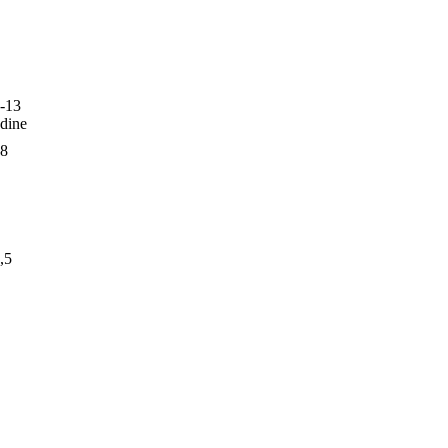
-13
dine
8
,5