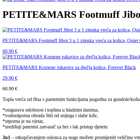
PETITE&MARS Footmuff Jibot 3 
PETITE&MARS Footmuff Jibot 3 u 1 zimska vreća za kolica, Quiet
60.90
€
PETITE&MARS Krznene rukavice za dječja kolica, Forever Black
29.90
€
60.90
€
Topla vreća od flisa s pametnim funkcijama pogodna za gondole/košare z
*osigurava udobnost i toplinu u hladnim danima,
*vodootporna obrada štiti od snijega i slabe kiše,
*otporna je na vjetar,
*središnji patentni zatvarač za brz i lak pristup djetetu
3u1
– otkopčavanjem oslonca za noge možete promijeniti veličinu vre