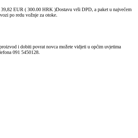
ad 39,82 EUR ( 300.00 HRK )Dostavu vrši DPD, a paket u najvećem
vozi po redu vožnje za otoke.
proizvod i dobiti povrat novca možete vidjeti u općim uvjetima
telefona 091 5450128.