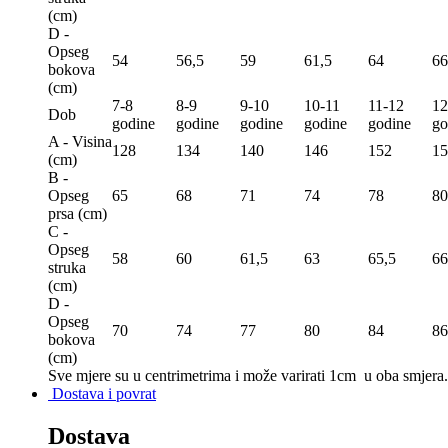
(сm)
D -
Opseg
54
56,5
59
61,5
64
66
bokova
(сm)
7-8
8-9
9-10
10-11
11-12
12
Dob
godine
godine
godine
godine
godine
go
A - Visina
128
134
140
146
152
15
(сm)
B -
Opseg
65
68
71
74
78
80
prsa (сm)
C -
Opseg
58
60
61,5
63
65,5
66
struka
(сm)
D -
Opseg
70
74
77
80
84
86
bokova
(сm)
Sve mjere su u centrimetrima
i može varirati 1cm u oba smjera.
Dostava i povrat
Dostava