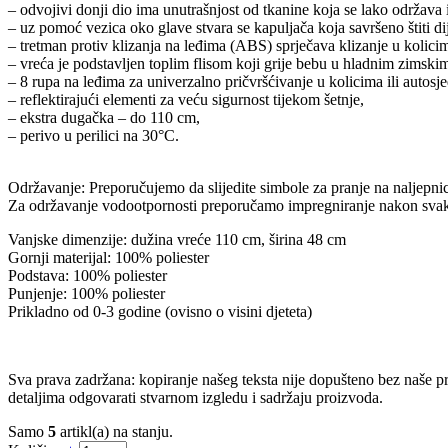
– odvojivi donji dio ima unutrašnjost od tkanine koja se lako održava i
– uz pomoć vezica oko glave stvara se kapuljača koja savršeno štiti dij
– tretman protiv klizanja na leđima (ABS) sprječava klizanje u kolici
– vreća je podstavljen toplim flisom koji grije bebu u hladnim zimski
– 8 rupa na leđima za univerzalno pričvršćivanje u kolicima ili autosje
– reflektirajući elementi za veću sigurnost tijekom šetnje,
– ekstra dugačka – do 110 cm,
– perivo u perilici na 30°C.
Održavanje: Preporučujemo da slijedite simbole za pranje na naljepnic
Za održavanje vodootpornosti preporučamo impregniranje nakon svakog p
Vanjske dimenzije: dužina vreće 110 cm, širina 48 cm
Gornji materijal: 100% poliester
Podstava: 100% poliester
Punjenje: 100% poliester
Prikladno od 0-3 godine (ovisno o visini djeteta)
Sva prava zadržana: kopiranje našeg teksta nije dopušteno bez naše pr
detaljima odgovarati stvarnom izgledu i sadržaju proizvoda.
Samo
5
artikl(a) na stanju.