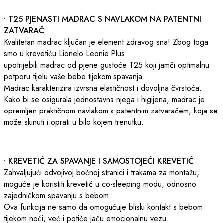
• T25 PJENASTI MADRAC S NAVLAKOM NA PATENTNI
ZATVARAČ
Kvalitetan madrac ključan je element zdravog sna! Zbog toga
smo u krevetiću Lionelo Leonie Plus
upotrijebili madrac od pjene gustoće T25 koji jamči optimalnu
potporu tijelu vaše bebe tijekom spavanja.
Madrac karakterizira izvrsna elastičnost i dovoljna čvrstoća.
Kako bi se osigurala jednostavna njega i higijena, madrac je
opremljen praktičnom navlakom s patentnim zatvaračem, koja se
može skinuti i oprati u bilo kojem trenutku.
• KREVETIĆ ZA SPAVANJE I SAMOSTOJEĆI KREVETIĆ
Zahvaljujući odvojivoj bočnoj stranici i trakama za montažu,
moguće je koristiti krevetić u co-sleeping modu, odnosno
zajedničkom spavanju s bebom.
Ova funkcija ne samo da omogućuje bliski kontakt s bebom
tijekom noći, već i potiče jaču emocionalnu vezu.