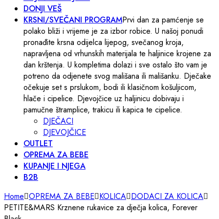
DONJI VEŠ
KRSNI/SVEČANI PROGRAM
Prvi dan za pamćenje se
polako bliži i vrijeme je za izbor robice. U našoj ponudi
pronađite krsna odijelca lijepog, svečanog kroja,
napravljena od vrhunskih materijala te haljinice krojene za
dan krštenja. U kompletima dolazi i sve ostalo što vam je
potreno da odjenete svog mališana ili mališanku. Dječake
očekuje set s prslukom, bodi ili klasičnom košuljicom,
hlače i cipelice. Djevojčice uz haljinicu dobivaju i
pamučne štramplice, trakicu ili kapica te cipelice.
DJEČACI
DJEVOJČICE
OUTLET
OPREMA ZA BEBE
KUPANJE I NJEGA
B2B
Home
OPREMA ZA BEBE
KOLICA
DODACI ZA KOLICA
PETITE&MARS Krznene rukavice za dječja kolica, Forever
Black