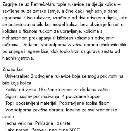
Zagrijte se uz Petite&Mars tople rukavice za dječja kolica –
savršene su za zimske šetnje, a čine čak i najhladnije dane
ugodnima! Ove rukavice, izrađene od dva odvojena dijela, lako
se pričvršćuju na bilo koji model kolica, bez obzira je li riječ o
kolicima s fiksnom ručkom za upravljanje, kolicima s
mehanizmom preklapanja ili kišobran-kolicima s odvojenim
ručkama. Dodatno, vodootporna završna obrada učinkovito štiti
od snijega i lagane kiše, dok toplo krzn osigurava zaštitu od
hladnih vjetrova.
Značajke:
• Univerzalne: 2 odvojene rukavice koje se mogu pričvrstiti na
bilo koja kolica
• Zaštita od vjetra: Ukrašene krznom za dodatnu zaštitu
• Sigurni sustav pričvršćivanja: 4 pouzdane kopče
• Topli podstavljeni materijal: Podstavljene toplim flisom
• Vodootporna završna obrada: Idealne za sve vremenske
uvjete
• Jedna veličina: Prikladne i za tate
• Lako pranje: Perive u perilici na 30°C