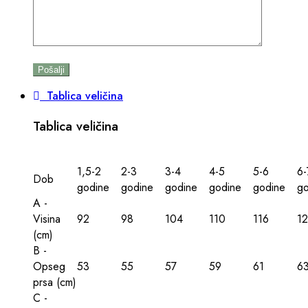
Tablica veličina
Tablica veličina
1,5-2
2-3
3-4
4-5
5-6
6-
Dob
godine
godine
godine
godine
godine
go
A -
Visina
92
98
104
110
116
1
(сm)
B -
Opseg
53
55
57
59
61
6
prsa (сm)
C -