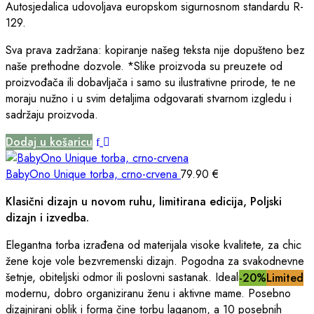
Autosjedalica udovoljava europskom sigurnosnom standardu R-
129.
Sva prava zadržana: kopiranje našeg teksta nije dopušteno bez
naše prethodne dozvole. *Slike proizvoda su preuzete od
proizvođača ili dobavljača i samo su ilustrativne prirode, te ne
moraju nužno i u svim detaljima odgovarati stvarnom izgledu i
sadržaju proizvoda.
Dodaj u košaricu
BabyOno Unique torba, crno-crvena
79.90
€
Klasični dizajn u novom ruhu, limitirana edicija, Poljski
dizajn i izvedba.
Elegantna torba izrađena od materijala visoke kvalitete, za chic
žene koje vole bezvremenski dizajn. Pogodna za svakodnevne
šetnje, obiteljski odmor ili poslovni sastanak. Idealna za
-20%
-20%
-20%
Limited
Limited
Limited
modernu, dobro organiziranu ženu i aktivne mame. Posebno
dizajnirani oblik i forma čine torbu laganom, a 10 posebnih