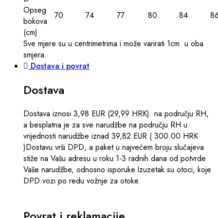
Opseg
70
74
77
80
84
8
bokova
(сm)
Sve mjere su u centrimetrima
i može varirati 1cm u oba
smjera.
Dostava i povrat
Dostava
Dostava iznosi 3,98 EUR (29,99 HRK). na području RH,
a besplatna je za sve narudžbe na području RH u
vrijednosti narudžbe iznad 39,82 EUR ( 300.00 HRK
)Dostavu vrši DPD, a paket u najvećem broju slučajeva
stiže na Vašu adresu u roku 1-3 radnih dana od potvrde
Vaše narudžbe, odnosno isporuke.Izuzetak su otoci, koje
DPD vozi po redu vožnje za otoke.
Povrat i reklamacije