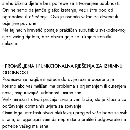
stalnu blizinu djeteta bez potrebe za žrtvovanjem udobnosti.
Oni ne samo da jamče glatko kretanje, već i štite pod od
ogrebotina ili oštećenja. Ovo je osobito važno za drvene ili
osjetljive površine.
Na taj način krevetić postaje praktičan suputnik u svakodnevnoj
njezi vašeg djeteta, bez obzira gdje se u kojem trenutku
nalazite.
• PROMIŠLJENA I FUNKCIONALNA RJEŠENJA ZA IZNIMNU
ODOBNOST
Podešavanje nagiba madraca do dvije razine posebno je
korisno ako vaš mališan ima problema s drijemanjem ili curenjem
nosa, osiguravajući udobnost i miran san.
Veliki mrežasti otvori pružaju izvrsnu ventilaciju, što je ključno za
održavanje optimalnih uvjeta za spavanje.
Osim toga, mrežasti otvori olakšavaju pregled vaše bebe sa svih
strana, omogućujući vam da neprestano pratite i odgovarate na
potrebe vašeg mališana.