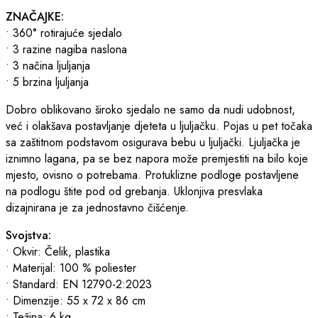
ZNAČAJKE:
• 360° rotirajuće sjedalo
• 3 razine nagiba naslona
• 3 načina ljuljanja
• 5 brzina ljuljanja
Dobro oblikovano široko sjedalo ne samo da nudi udobnost,
već i olakšava postavljanje djeteta u ljuljačku. Pojas u pet točaka
sa zaštitnom podstavom osigurava bebu u ljuljački. Ljuljačka je
iznimno lagana, pa se bez napora može premjestiti na bilo koje
mjesto, ovisno o potrebama. Protuklizne podloge postavljene
na podlogu štite pod od grebanja. Uklonjiva presvlaka
dizajnirana je za jednostavno čišćenje.
Svojstva:
• Okvir: Čelik, plastika
• Materijal: 100 % poliester
• Standard: EN 12790-2:2023
• Dimenzije: 55 x 72 x 86 cm
• Težina: 6 kg