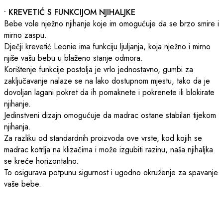
• KREVETIĆ S FUNKCIJOM NJIHALJKE
Bebe vole nježno njihanje koje im omogućuje da se brzo smire i
mirno zaspu.
Dječji krevetić Leonie ima funkciju ljuljanja, koja nježno i mirno
njiše vašu bebu u blaženo stanje odmora.
Korištenje funkcije postolja je vrlo jednostavno, gumbi za
zaključavanje nalaze se na lako dostupnom mjestu, tako da je
dovoljan lagani pokret da ih pomaknete i pokrenete ili blokirate
njihanje.
Jedinstveni dizajn omogućuje da madrac ostane stabilan tijekom
njihanja.
Za razliku od standardnih proizvoda ove vrste, kod kojih se
madrac kotrlja na klizačima i može izgubiti razinu, naša njihaljka
se kreće horizontalno.
To osigurava potpunu sigurnost i ugodno okruženje za spavanje
vaše bebe.