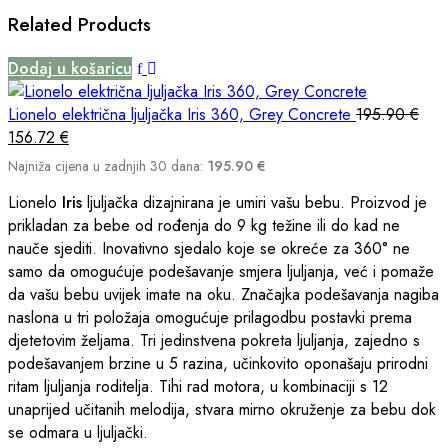
Related Products
Dodaj u košaricu
Lionelo električna ljuljačka Iris 360, Grey Concrete
195.90
€
156.72
€
Najniža cijena u zadnjih 30 dana:
195.90
€
Lionelo
Iris
ljuljačka dizajnirana je umiri vašu bebu. Proizvod je
prikladan za bebe od rođenja do 9 kg težine ili do kad ne
nauče sjediti. Inovativno sjedalo koje se okreće za 360° ne
samo da omogućuje podešavanje smjera ljuljanja, već i pomaže
da vašu bebu uvijek imate na oku. Značajka podešavanja nagiba
naslona u tri položaja omogućuje prilagodbu postavki prema
djetetovim željama. Tri jedinstvena pokreta ljuljanja, zajedno s
podešavanjem brzine u 5 razina, učinkovito oponašaju prirodni
ritam ljuljanja roditelja. Tihi rad motora, u kombinaciji s 12
unaprijed učitanih melodija, stvara mirno okruženje za bebu dok
se odmara u ljuljački.