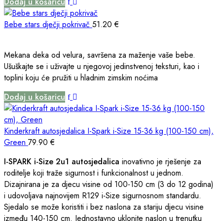
Dodaj u košaricu
Bebe stars dječji pokrivač
51.20
€
Mekana deka od velura, savršena za maženje vaše bebe.
Ušuškajte se i uživajte u njegovoj jedinstvenoj teksturi, kao i
toplini koju će pružiti u hladnim zimskim noćima
Dodaj u košaricu
Kinderkraft autosjedalica I-Spark i-Size 15-36 kg (100-150 cm),
Green
79.90
€
I-SPARK i-Size 2u1 autosjedalica
inovativno je rješenje za
roditelje koji traže sigurnost i funkcionalnost u jednom.
Dizajnirana je za djecu visine od 100-150 cm (3 do 12 godina)
i udovoljava najnovijem R129 i-Size sigurnosnom standardu.
Sjedalo se može koristiti i bez naslona za stariju djecu visine
između 140-150 cm. Jednostavno uklonite naslon u trenutku