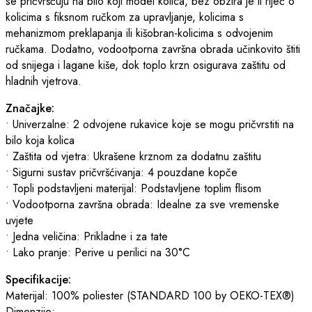
se pričvršćuju na bilo koji model kolica, bez obzira je li riječ o
kolicima s fiksnom ručkom za upravljanje, kolicima s
mehanizmom preklapanja ili kišobran-kolicima s odvojenim
ručkama. Dodatno, vodootporna završna obrada učinkovito štiti
od snijega i lagane kiše, dok toplo krzn osigurava zaštitu od
hladnih vjetrova.
Značajke:
• Univerzalne: 2 odvojene rukavice koje se mogu pričvrstiti na
bilo koja kolica
• Zaštita od vjetra: Ukrašene krznom za dodatnu zaštitu
• Sigurni sustav pričvršćivanja: 4 pouzdane kopče
• Topli podstavljeni materijal: Podstavljene toplim flisom
• Vodootporna završna obrada: Idealne za sve vremenske
uvjete
• Jedna veličina: Prikladne i za tate
• Lako pranje: Perive u perilici na 30°C
Specifikacije:
Materijal: 100% poliester (STANDARD 100 by OEKO-TEX®)
Dimenzije: