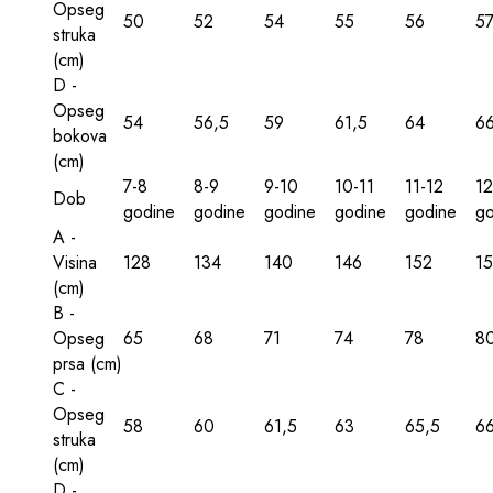
Opseg
50
52
54
55
56
5
struka
(сm)
D -
Opseg
54
56,5
59
61,5
64
6
bokova
(сm)
7-8
8-9
9-10
10-11
11-12
12
Dob
godine
godine
godine
godine
godine
go
A -
Visina
128
134
140
146
152
1
(сm)
B -
Opseg
65
68
71
74
78
8
prsa (сm)
C -
Opseg
58
60
61,5
63
65,5
66
struka
(сm)
D -