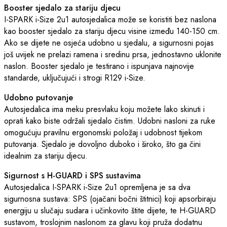
Booster sjedalo za stariju djecu
I-SPARK i-Size 2u1 autosjedalica može se koristiti bez naslona
kao booster sjedalo za stariju djecu visine između 140-150 cm.
Ako se dijete ne osjeća udobno u sjedalu, a sigurnosni pojas
još uvijek ne prelazi ramena i sredinu prsa, jednostavno uklonite
naslon. Booster sjedalo je testirano i ispunjava najnovije
standarde, uključujući i strogi R129 i-Size.
Udobno putovanje
Autosjedalica ima meku presvlaku koju možete lako skinuti i
oprati kako biste održali sjedalo čistim. Udobni nasloni za ruke
omogućuju pravilnu ergonomski položaj i udobnost tijekom
putovanja. Sjedalo je dovoljno duboko i široko, što ga čini
idealnim za stariju djecu.
Sigurnost s H-GUARD i SPS sustavima
Autosjedalica I-SPARK i-Size 2u1 opremljena je sa dva
sigurnosna sustava: SPS (ojačani bočni štitnici) koji apsorbiraju
energiju u slučaju sudara i učinkovito štite dijete, te H-GUARD
sustavom, troslojnim naslonom za glavu koji pruža dodatnu