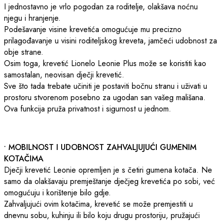
I jednostavno je vrlo pogodan za roditelje, olakšava noćnu
njegu i hranjenje.
Podešavanje visine krevetića omogućuje mu precizno
prilagođavanje u visini roditeljskog kreveta, jamčeći udobnost za
obje strane.
Osim toga, krevetić Lionelo Leonie Plus može se koristiti kao
samostalan, neovisan dječji krevetić.
Sve što tada trebate učiniti je postaviti bočnu stranu i uživati u
prostoru stvorenom posebno za ugodan san vašeg mališana.
Ova funkcija pruža privatnost i sigurnost u jednom.
• MOBILNOST I UDOBNOST ZAHVALJUJUĆI GUMENIM
KOTAČIMA
Dječji krevetić Leonie opremljen je s četiri gumena kotača. Ne
samo da olakšavaju premještanje dječjeg krevetića po sobi, već
omogućuju i korištenje bilo gdje.
Zahvaljujući ovim kotačima, krevetić se može premjestiti u
dnevnu sobu, kuhinju ili bilo koju drugu prostoriju, pružajući