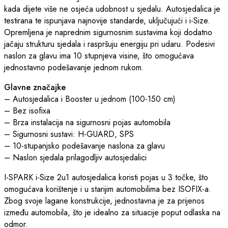
kada dijete više ne osjeća udobnost u sjedalu. Autosjedalica je
testirana te ispunjava najnovije standarde, uključujući i i-Size.
Opremljena je naprednim sigurnosnim sustavima koji dodatno
jačaju strukturu sjedala i raspršuju energiju pri udaru. Podesivi
naslon za glavu ima 10 stupnjeva visine, što omogućava
jednostavno podešavanje jednom rukom.
Glavne značajke
– Autosjedalica i Booster u jednom (100-150 cm)
– Bez isofixa
– Brza instalacija na sigurnosni pojas automobila
– Sigurnosni sustavi: H-GUARD, SPS
– 10-stupanjsko podešavanje naslona za glavu
– Naslon sjedala prilagodljiv autosjedalici
I-SPARK i-Size 2u1 autosjedalica koristi pojas u 3 točke, što
omogućava korištenje i u starijim automobilima bez ISOFIX-a.
Zbog svoje lagane konstrukcije, jednostavna je za prijenos
između automobila, što je idealno za situacije poput odlaska na
odmor.