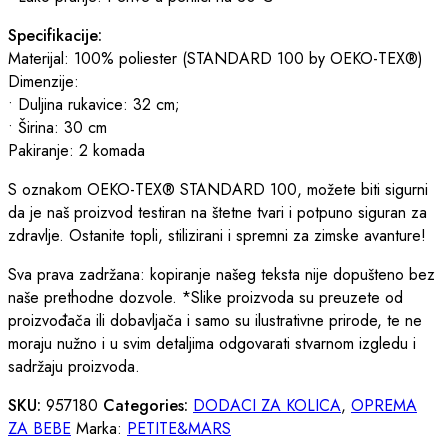
Specifikacije:
Materijal: 100% poliester (STANDARD 100 by OEKO-TEX®)
Dimenzije:
• Duljina rukavice: 32 cm;
• Širina: 30 cm
Pakiranje: 2 komada
S oznakom OEKO-TEX® STANDARD 100, možete biti sigurni
da je naš proizvod testiran na štetne tvari i potpuno siguran za
zdravlje. Ostanite topli, stilizirani i spremni za zimske avanture!
Sva prava zadržana: kopiranje našeg teksta nije dopušteno bez
naše prethodne dozvole. *Slike proizvoda su preuzete od
proizvođača ili dobavljača i samo su ilustrativne prirode, te ne
moraju nužno i u svim detaljima odgovarati stvarnom izgledu i
sadržaju proizvoda.
SKU:
957180
Categories:
DODACI ZA KOLICA
,
OPREMA
ZA BEBE
Marka:
PETITE&MARS