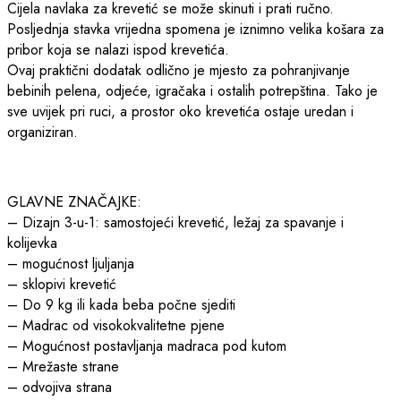
Cijela navlaka za krevetić se može skinuti i prati ručno.
Posljednja stavka vrijedna spomena je iznimno velika košara za
pribor koja se nalazi ispod krevetića.
Ovaj praktični dodatak odlično je mjesto za pohranjivanje
bebinih pelena, odjeće, igračaka i ostalih potrepština. Tako je
sve uvijek pri ruci, a prostor oko krevetića ostaje uredan i
organiziran.
GLAVNE ZNAČAJKE:
– Dizajn 3-u-1: samostojeći krevetić, ležaj za spavanje i
kolijevka
– mogućnost ljuljanja
– sklopivi krevetić
– Do 9 kg ili kada beba počne sjediti
– Madrac od visokokvalitetne pjene
– Mogućnost postavljanja madraca pod kutom
– Mrežaste strane
– odvojiva strana