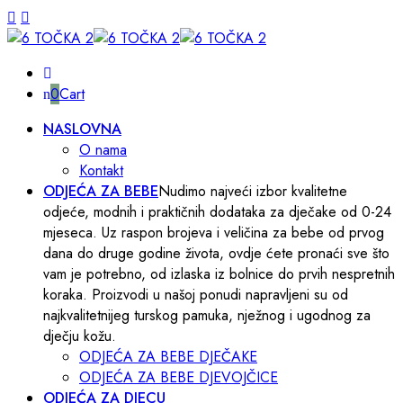
0
Cart
NASLOVNA
O nama
Kontakt
ODJEĆA ZA BEBE
Nudimo najveći izbor kvalitetne
odjeće, modnih i praktičnih dodataka za dječake od 0-24
mjeseca. Uz raspon brojeva i veličina za bebe od prvog
dana do druge godine života, ovdje ćete pronaći sve što
vam je potrebno, od izlaska iz bolnice do prvih nespretnih
koraka. Proizvodi u našoj ponudi napravljeni su od
najkvalitetnijeg turskog pamuka, nježnog i ugodnog za
dječju kožu.
ODJEĆA ZA BEBE DJEČAKE
ODJEĆA ZA BEBE DJEVOJČICE
ODJEĆA ZA DJECU