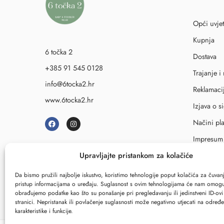
Opći uvjet
Kupnja
6 točka 2
Dostava
+385 91 545 0128
Trajanje i
info@6tocka2.hr
Reklamaci
www.6tocka2.hr
Izjava o s
Načini pl
Impresum
Upravljajte pristankom za kolačiće
↩
Rask
Da bismo pružili najbolje iskustvo, koristimo tehnologije poput kolačića za čuvanje
pristup informacijama o uređaju. Suglasnost s ovim tehnologijama će nam omogu
obrađujemo podatke kao što su ponašanje pri pregledavanju ili jedinstveni ID-ov
stranici. Nepristanak ili povlačenje suglasnosti može negativno utjecati na određ
karakteristike i funkcije.