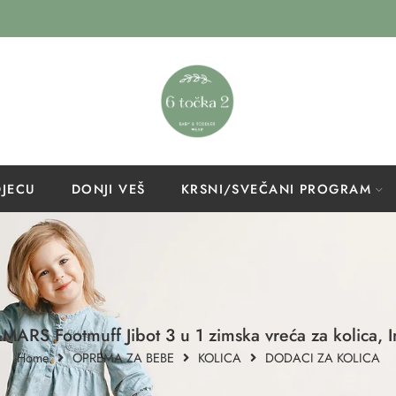
DJECU
DONJI VEŠ
KRSNI/SVEČANI PROGRAM
MARS Footmuff Jibot 3 u 1 zimska vreća za kolica, I
Home
OPREMA ZA BEBE
KOLICA
DODACI ZA KOLICA