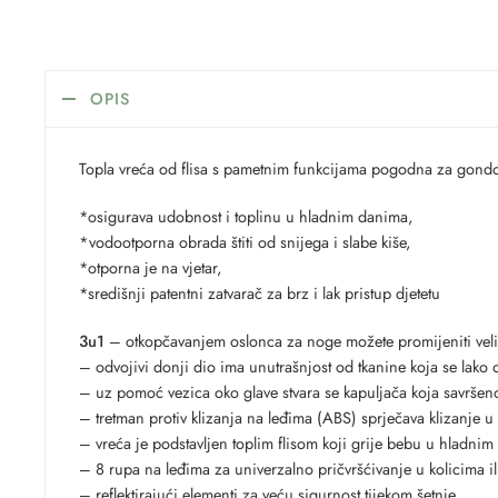
OPIS
Topla vreća od flisa s pametnim funkcijama pogodna za gondole/k
*osigurava udobnost i toplinu u hladnim danima,
*vodootporna obrada štiti od snijega i slabe kiše,
*otporna je na vjetar,
*središnji patentni zatvarač za brz i lak pristup djetetu
3u1
– otkopčavanjem oslonca za noge možete promijeniti velič
– odvojivi donji dio ima unutrašnjost od tkanine koja se lako o
– uz pomoć vezica oko glave stvara se kapuljača koja savršeno š
– tretman protiv klizanja na leđima (ABS) sprječava klizanje u
– vreća je podstavljen toplim flisom koji grije bebu u hladni
– 8 rupa na leđima za univerzalno pričvršćivanje u kolicima ili
– reflektirajući elementi za veću sigurnost tijekom šetnje,