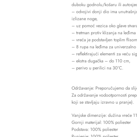
duboku godnolu/košaru ili autosjed
– odvojivi donji dio ima unutrašnjos
izlizane noge,
– uz pomoć vezica oko glave stvara s
– tretman protiv klizanja na leđima
– vreća je podstavljen toplim flis
– 8 rupa na leđima za univerzalno p
– reflektirajući elementi za veću si
– ekstra dugačka – do 110 cm,
– perivo u perilici na 30°C.
Održavanje: Preporučujemo da slije
Za održavanje vodootpornosti prepo
koji se stavljaju izravno u pranje).
Vanjske dimenzije: dužina vreće 1
Gornji materijal: 100% poliester
Podstava: 100% poliester
Punjenje: 100% poliester