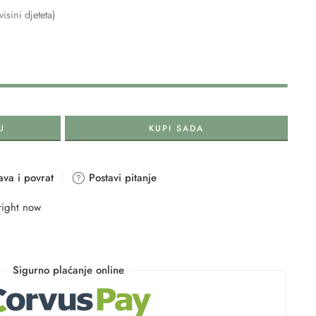
isini djeteta)
U
KUPI SADA
va i povrat
Postavi pitanje
right now
Sigurno plaćanje online