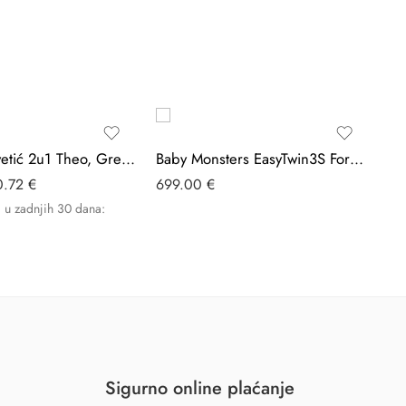
-20%
Lionelo krevetić 2u1 Theo, Grey Stone Natural
Baby Monsters EasyTwin3S Forest Green – Kolica Za Blizance
0.72
€
699.00
€
24
a u zadnjih 30 dana:
Naj
24
Sigurno online plaćanje