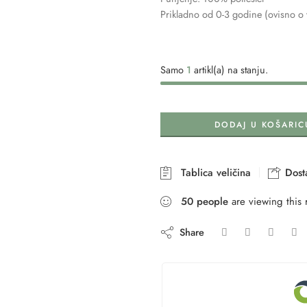
Prikladno od 0-3 godine (ovisno o v
Samo
1
artikl(a) na stanju.
DODAJ U KOŠARIC
Tablica veličina
Dosta
50
people
are viewing this 
Share