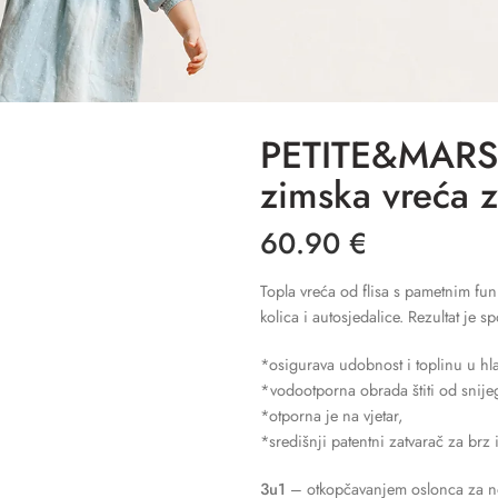
PETITE&MARS F
zimska vreća z
60.90
€
Topla vreća od flisa s pametnim f
kolica i autosjedalice. Rezultat je sp
*osigurava udobnost i toplinu u h
*vodootporna obrada štiti od snijeg
*otporna je na vjetar,
*središnji patentni zatvarač za brz i
3u1
– otkopčavanjem oslonca za no