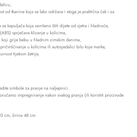
alicu,
t od tkanine koja se lako održava i stoga je praktična čak i za
e kapuljača koja savršeno štiti dijete od vjetra i hladnoće,
 (ABS) sprječava klizanje u kolicima,
om koji grije bebu u hladnim zimskim danima,
ričvršćivanje u kolicima ili autosjedalici bilo koje marke,
gurnost tijekom šetnje,
dite simbole za pranje na naljepnici.
ručamo impregniranje nakon svakog pranja (ili koristiti proizvode
10 cm, širina 48 cm