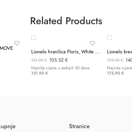
Related Products
-20%
a MOVE
Lionelo hranilica Floris, White Natural
105.52
€
14
131.90
€
175.90
€
Najniža cijena u zadnjih 30 dana:
Najniža cijen
131.90
€
175.90
€
kupnje
Stranice