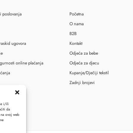
i poslovanja
Početna
O nama
B2B
 raskid ugovora
Kontakt
je
Odjeća za bebe
igurnosti online plaćanja
Odjeća za djecu
aćanja
Kupanje/Dječiji tekstil
Zadnji brojevi
id ugovora
 i/ili
ćiti da
i na ovoj web
ene