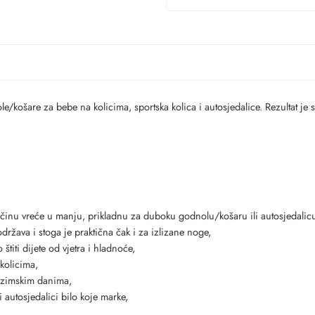
ošare za bebe na kolicima, sportska kolica i autosjedalice. Rezultat je spoj
inu vreće u manju, prikladnu za duboku godnolu/košaru ili autosjedalic
država i stoga je praktična čak i za izlizane noge,
titi dijete od vjetra i hladnoće,
 kolicima,
m zimskim danima,
 autosjedalici bilo koje marke,