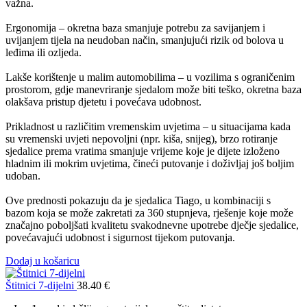
važna.
Ergonomija – okretna baza smanjuje potrebu za savijanjem i
uvijanjem tijela na neudoban način, smanjujući rizik od bolova u
leđima ili ozljeda.
Lakše korištenje u malim automobilima – u vozilima s ograničenim
prostorom, gdje manevriranje sjedalom može biti teško, okretna baza
olakšava pristup djetetu i povećava udobnost.
Prikladnost u različitim vremenskim uvjetima – u situacijama kada
su vremenski uvjeti nepovoljni (npr. kiša, snijeg), brzo rotiranje
sjedalice prema vratima smanjuje vrijeme koje je dijete izloženo
hladnim ili mokrim uvjetima, čineći putovanje i doživljaj još boljim
udoban.
Ove prednosti pokazuju da je sjedalica Tiago, u kombinaciji s
bazom koja se može zakretati za 360 stupnjeva, rješenje koje može
značajno poboljšati kvalitetu svakodnevne upotrebe dječje sjedalice,
povećavajući udobnost i sigurnost tijekom putovanja.
Dodaj u košaricu
Štitnici 7-dijelni
38.40
€