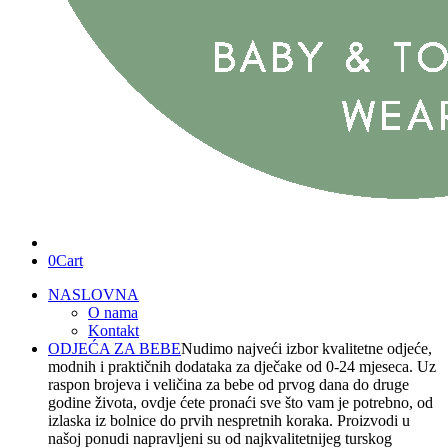
0
Cart
NASLOVNA
O nama
Kontakt
ODJEĆA ZA BEBE
Nudimo najveći izbor kvalitetne odjeće,
modnih i praktičnih dodataka za dječake od 0-24 mjeseca. Uz
raspon brojeva i veličina za bebe od prvog dana do druge
godine života, ovdje ćete pronaći sve što vam je potrebno, od
izlaska iz bolnice do prvih nespretnih koraka. Proizvodi u
našoj ponudi napravljeni su od najkvalitetnijeg turskog