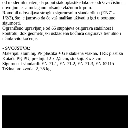
od modernih materijala poput stakloplastike lako se održava čistim –
dovoljno je samo lagano brisanje vlažnom krpom.
Romobil udovoljava strogim sigurnosnim standardima (EN71-
1/2/3), što je jamstvo da će vaš mališan uživati u igri u potpunoj
sigurnosti.
Ograničeno upravljanje od 65 stupnjeva osigurava stabilnost i
kontrolu, dok geometrijski usklađena kočnica osigurava trenutno i
učinkovito kočenje.
• SVOJSTVA:
Materijal: aluminij, PP plastika + GF staklena vlakna, TRE plastika
Kotači: PP, PU, prednji: 12 x 2,5 cm, stražnji: 8 x 3 cm
Sigurnosni standardi: EN 71-1, EN 71-2, EN 71-3, EN 62115
Težina proizvoda: 2, 35 kg