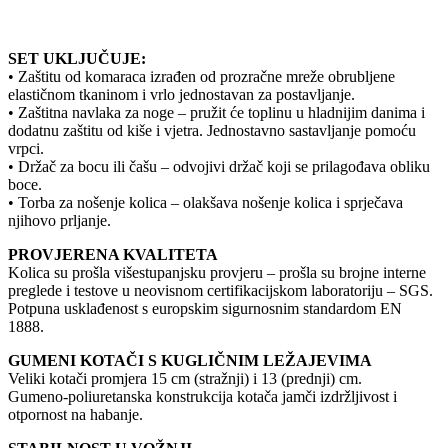
SET UKLJUČUJE:
• Zaštitu od komaraca izrađen od prozračne mreže obrubljene
elastičnom tkaninom i vrlo jednostavan za postavljanje.
• Zaštitna navlaka za noge – pružit će toplinu u hladnijim danima i
dodatnu zaštitu od kiše i vjetra. Jednostavno sastavljanje pomoću
vrpci.
• Držač za bocu ili čašu – odvojivi držač koji se prilagođava obliku
boce.
• Torba za nošenje kolica – olakšava nošenje kolica i sprječava
njihovo prljanje.
PROVJERENA KVALITETA
Kolica su prošla višestupanjsku provjeru – prošla su brojne interne
preglede i testove u neovisnom certifikacijskom laboratoriju – SGS.
Potpuna usklađenost s europskim sigurnosnim standardom EN
1888.
GUMENI KOTAČI S KUGLIČNIM LEŽAJEVIMA
Veliki kotači promjera 15 cm (stražnji) i 13 (prednji) cm.
Gumeno-poliuretanska konstrukcija kotača jamči izdržljivost i
otpornost na habanje.