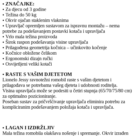
• ZNAČAJKE:
• Za djecu od 3 godine
• Težina do 50 kg
• Okvir ojačan staklenim vlaknima
• Upravljač opremljen sustavom za ispravnu montažu – nema
potrebe za podešavanjem postavki kotača i upravljača
• Vrlo mala težina proizvoda
• Širok raspon podešavanja visine upravljača
• Prilagođena geometrija kočnica – učinkovito kočenje
• Kočnice obložene čelikom
• Ergonomski dizajn ručki
• Osvijetljeni veliki kotači
• RASTE S VAŠIM DJETETOM
Lionelo Jessy ravnotežni romobil raste s vašim djetetom i
prilagođava se potrebama vašeg djeteta i udobnosti roditelja.
Visina upravljača može se podesiti u četiri stupnja (65/70/75/80 cm)
za optimalno pozicioniranje.
Poseban sustav za pričvršćivanje upravljača eliminira potrebu za
kompliciranim podešavanjem položaja kotača i upravljača.
• LAGAN I IZDRŽLJIV
Mala težina romobila olakšava nošenje i spremanje. Okvir izrađen