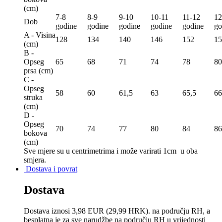
(сm)
7-8
8-9
9-10
10-11
11-12
12
Dob
godine
godine
godine
godine
godine
go
A - Visina
128
134
140
146
152
15
(сm)
B -
Opseg
65
68
71
74
78
80
prsa (сm)
C -
Opseg
58
60
61,5
63
65,5
66
struka
(сm)
D -
Opseg
70
74
77
80
84
86
bokova
(сm)
Sve mjere su u centrimetrima
i može varirati 1cm u oba
smjera.
Dostava i povrat
Dostava
Dostava iznosi 3,98 EUR (29,99 HRK). na području RH, a
besplatna je za sve narudžbe na području RH u vrijednosti