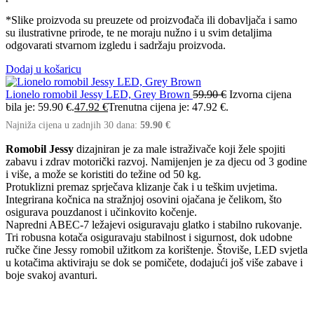
*Slike proizvoda su preuzete od proizvođača ili dobavljača i samo
su ilustrativne prirode, te ne moraju nužno i u svim detaljima
odgovarati stvarnom izgledu i sadržaju proizvoda.
Dodaj u košaricu
Lionelo romobil Jessy LED, Grey Brown
59.90
€
Izvorna cijena
bila je: 59.90 €.
47.92
€
Trenutna cijena je: 47.92 €.
Najniža cijena u zadnjih 30 dana:
59.90
€
Romobil Jessy
dizajniran je za male istraživače koji žele spojiti
zabavu i zdrav motorički razvoj. Namijenjen je za djecu od 3 godine
i više, a može se koristiti do težine od 50 kg.
Protuklizni premaz sprječava klizanje čak i u teškim uvjetima.
Integrirana kočnica na stražnjoj osovini ojačana je čelikom, što
osigurava pouzdanost i učinkovito kočenje.
Napredni ABEC-7 ležajevi osiguravaju glatko i stabilno rukovanje.
Tri robusna kotača osiguravaju stabilnost i sigurnost, dok udobne
ručke čine Jessy romobil užitkom za korištenje. Štoviše, LED svjetla
u kotačima aktiviraju se dok se pomičete, dodajući još više zabave i
boje svakoj avanturi.