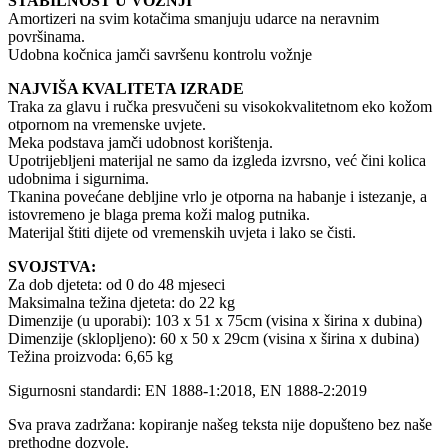
STABILNOST U VOŽNJI
Amortizeri na svim kotačima smanjuju udarce na neravnim
površinama.
Udobna kočnica jamči savršenu kontrolu vožnje
NAJVIŠA KVALITETA IZRADE
Traka za glavu i ručka presvučeni su visokokvalitetnom eko kožom
otpornom na vremenske uvjete.
Meka podstava jamči udobnost korištenja.
Upotrijebljeni materijal ne samo da izgleda izvrsno, već čini kolica
udobnima i sigurnima.
Tkanina povećane debljine vrlo je otporna na habanje i istezanje, a
istovremeno je blaga prema koži malog putnika.
Materijal štiti dijete od vremenskih uvjeta i lako se čisti.
SVOJSTVA:
Za dob djeteta: od 0 do 48 mjeseci
Maksimalna težina djeteta: do 22 kg
Dimenzije (u uporabi): 103 x 51 x 75cm (visina x širina x dubina)
Dimenzije (sklopljeno): 60 x 50 x 29cm (visina x širina x dubina)
Težina proizvoda: 6,65 kg
Sigurnosni standardi: EN 1888-1:2018, EN 1888-2:2019
Sva prava zadržana: kopiranje našeg teksta nije dopušteno bez naše
prethodne dozvole.