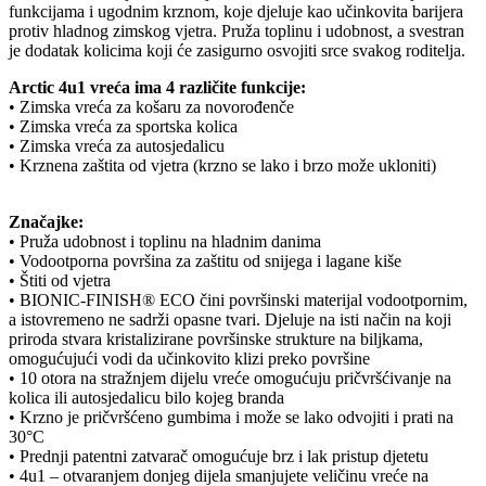
funkcijama i ugodnim krznom, koje djeluje kao učinkovita barijera
protiv hladnog zimskog vjetra. Pruža toplinu i udobnost, a svestran
je dodatak kolicima koji će zasigurno osvojiti srce svakog roditelja.
Arctic 4u1 vreća ima 4 različite funkcije:
• Zimska vreća za košaru za novorođenče
• Zimska vreća za sportska kolica
• Zimska vreća za autosjedalicu
• Krznena zaštita od vjetra (krzno se lako i brzo može ukloniti)
Značajke:
• Pruža udobnost i toplinu na hladnim danima
• Vodootporna površina za zaštitu od snijega i lagane kiše
• Štiti od vjetra
• BIONIC-FINISH® ECO čini površinski materijal vodootpornim,
a istovremeno ne sadrži opasne tvari. Djeluje na isti način na koji
priroda stvara kristalizirane površinske strukture na biljkama,
omogućujući vodi da učinkovito klizi preko površine
• 10 otora na stražnjem dijelu vreće omogućuju pričvršćivanje na
kolica ili autosjedalicu bilo kojeg branda
• Krzno je pričvršćeno gumbima i može se lako odvojiti i prati na
30°C
• Prednji patentni zatvarač omogućuje brz i lak pristup djetetu
• 4u1 – otvaranjem donjeg dijela smanjujete veličinu vreće na