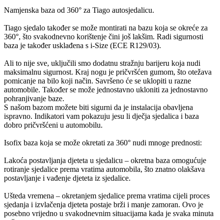
Namjenska baza od 360° za Tiago autosjedalicu.
Tiago sjedalo također se može montirati na bazu koja se okreće za
360°, što svakodnevno korištenje čini još lakšim. Radi sigurnosti
baza je također usklađena s i-Size (ECE R129/03).
Ali to nije sve, uključili smo dodatnu stražnju barijeru koja nudi
maksimalnu sigurnost. Kraj nogu je pričvršćen gumom, što otežava
pomicanje na bilo koji način. Savršeno će se uklopiti u razne
automobile. Također se može jednostavno ukloniti za jednostavno
pohranjivanje baze.
S našom bazom možete biti sigurni da je instalacija obavljena
ispravno. Indikatori vam pokazuju jesu li dječja sjedalica i baza
dobro pričvršćeni u automobilu.
Isofix baza koja se može okretati za 360° nudi mnoge prednosti:
Lakoća postavljanja djeteta u sjedalicu – okretna baza omogućuje
rotiranje sjedalice prema vratima automobila, što znatno olakšava
postavljanje i vađenje djeteta iz sjedalice.
Ušteda vremena – okretanjem sjedalice prema vratima cijeli proces
sjedanja i izvlačenja djeteta postaje brži i manje zamoran. Ovo je
posebno vrijedno u svakodnevnim situacijama kada je svaka minuta