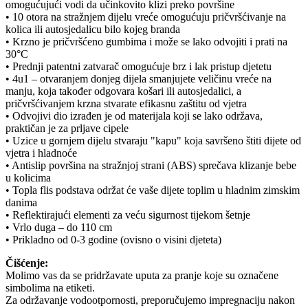
omogućujući vodi da učinkovito klizi preko površine
• 10 otora na stražnjem dijelu vreće omogućuju pričvršćivanje na
kolica ili autosjedalicu bilo kojeg branda
• Krzno je pričvršćeno gumbima i može se lako odvojiti i prati na
30°C
• Prednji patentni zatvarač omogućuje brz i lak pristup djetetu
• 4u1 – otvaranjem donjeg dijela smanjujete veličinu vreće na
manju, koja također odgovara košari ili autosjedalici, a
pričvršćivanjem krzna stvarate efikasnu zaštitu od vjetra
• Odvojivi dio izrađen je od materijala koji se lako održava,
praktičan je za prljave cipele
• Uzice u gornjem dijelu stvaraju "kapu" koja savršeno štiti dijete od
vjetra i hladnoće
• Antislip površina na stražnjoj strani (ABS) sprečava klizanje bebe
u kolicima
• Topla flis podstava održat će vaše dijete toplim u hladnim zimskim
danima
• Reflektirajući elementi za veću sigurnost tijekom šetnje
• Vrlo duga – do 110 cm
• Prikladno od 0-3 godine (ovisno o visini djeteta)
Čišćenje:
Molimo vas da se pridržavate uputa za pranje koje su označene
simbolima na etiketi.
Za održavanje vodootpornosti, preporučujemo impregnaciju nakon