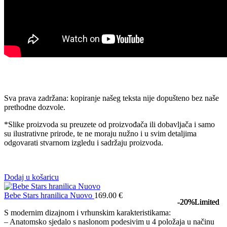
Sva prava zadržana: kopiranje našeg teksta nije dopušteno bez naše
prethodne dozvole.
*Slike proizvoda su preuzete od proizvođača ili dobavljača i samo
su ilustrativne prirode, te ne moraju nužno i u svim detaljima
odgovarati stvarnom izgledu i sadržaju proizvoda.
Dodaj u košaricu
Bebe Stars hranilica Nuovo
169.00
€
-20%
-20%
-20%
Limited
Limited
Limited
S modernim dizajnom i vrhunskim karakteristikama:
– Anatomsko sjedalo s naslonom podesivim u 4 položaja u načinu