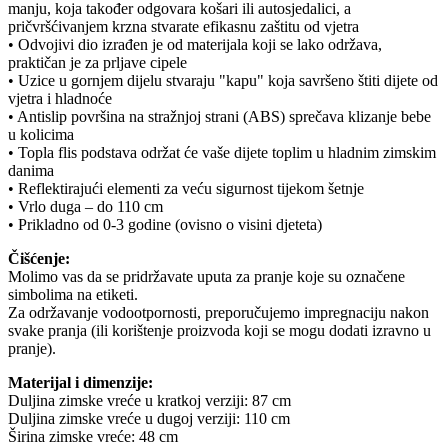
manju, koja također odgovara košari ili autosjedalici, a
pričvršćivanjem krzna stvarate efikasnu zaštitu od vjetra
• Odvojivi dio izrađen je od materijala koji se lako održava,
praktičan je za prljave cipele
• Uzice u gornjem dijelu stvaraju "kapu" koja savršeno štiti dijete od
vjetra i hladnoće
• Antislip površina na stražnjoj strani (ABS) sprečava klizanje bebe
u kolicima
• Topla flis podstava održat će vaše dijete toplim u hladnim zimskim
danima
• Reflektirajući elementi za veću sigurnost tijekom šetnje
• Vrlo duga – do 110 cm
• Prikladno od 0-3 godine (ovisno o visini djeteta)
Čišćenje:
Molimo vas da se pridržavate uputa za pranje koje su označene
simbolima na etiketi.
Za održavanje vodootpornosti, preporučujemo impregnaciju nakon
svake pranja (ili korištenje proizvoda koji se mogu dodati izravno u
pranje).
Materijal i dimenzije:
Duljina zimske vreće u kratkoj verziji: 87 cm
Duljina zimske vreće u dugoj verziji: 110 cm
Širina zimske vreće: 48 cm