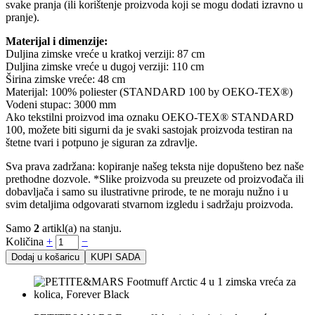
svake pranja (ili korištenje proizvoda koji se mogu dodati izravno u
pranje).
Materijal i dimenzije:
Duljina zimske vreće u kratkoj verziji: 87 cm
Duljina zimske vreće u dugoj verziji: 110 cm
Širina zimske vreće: 48 cm
Materijal: 100% poliester (STANDARD 100 by OEKO-TEX®)
Vodeni stupac: 3000 mm
Ako tekstilni proizvod ima oznaku OEKO-TEX® STANDARD
100, možete biti sigurni da je svaki sastojak proizvoda testiran na
štetne tvari i potpuno je siguran za zdravlje.
Sva prava zadržana: kopiranje našeg teksta nije dopušteno bez naše
prethodne dozvole. *Slike proizvoda su preuzete od proizvođača ili
dobavljača i samo su ilustrativne prirode, te ne moraju nužno i u
svim detaljima odgovarati stvarnom izgledu i sadržaju proizvoda.
Samo
2
artikl(a) na stanju.
Količina
+
−
Dodaj u košaricu
KUPI SADA