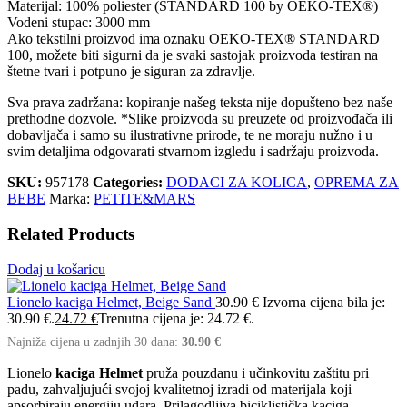
Materijal: 100% poliester (STANDARD 100 by OEKO-TEX®)
Vodeni stupac: 3000 mm
Ako tekstilni proizvod ima oznaku OEKO-TEX® STANDARD
100, možete biti sigurni da je svaki sastojak proizvoda testiran na
štetne tvari i potpuno je siguran za zdravlje.
Sva prava zadržana: kopiranje našeg teksta nije dopušteno bez naše
prethodne dozvole. *Slike proizvoda su preuzete od proizvođača ili
dobavljača i samo su ilustrativne prirode, te ne moraju nužno i u
svim detaljima odgovarati stvarnom izgledu i sadržaju proizvoda.
SKU:
957178
Categories:
DODACI ZA KOLICA
,
OPREMA ZA
BEBE
Marka:
PETITE&MARS
Related Products
Dodaj u košaricu
Lionelo kaciga Helmet, Beige Sand
30.90
€
Izvorna cijena bila je:
30.90 €.
24.72
€
Trenutna cijena je: 24.72 €.
Najniža cijena u zadnjih 30 dana:
30.90
€
Lionelo
kaciga Helmet
pruža pouzdanu i učinkovitu zaštitu pri
padu, zahvaljujući svojoj kvalitetnoj izradi od materijala koji
apsorbiraju energiju udara. Prilagodljiva biciklistička kaciga