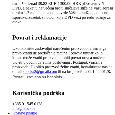
narudžbe iznad 39,82 EUR ( 300.00 HRK )Dostavu vrši
DPD, a paket u najvećem broju slučajeva stiže na Vašu adresu
u roku 1-3 radnih dana od potvrde Vaše narudžbe, odnosno
isporuke.Izuzetak su otoci, koje DPD vozi po redu vožnje za
otoke.
Povrat i reklamacije
Ukoliko niste zadovoljni naručenim proizvodom, imate ga
pravo vratiti uz predočenje računa. Rokove unutar kojih
kupac može vratiti proizvod i dobiti povrat novca možete
vidjeti u općim uvjetima poslovanja . Postupak vraćanja
proizvoda: Ukoliko proizvod želite vratiti, kontaktirajte nas na
e-mail
6tocka2@gmail.com
ili na broj telefona 091 5450128.
Povrat i zamjena su besplatni.
Korisnička podrška
+385 91 545 0128
info@6tocka2.hr
Postavi pitanje