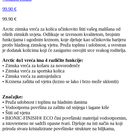
99.90
€
99.90
€
Arctic zimska vreća za kolica učinkovito štiti vašeg mališana od
oštrih zimskih uvjeta. Odlikuje se izvrsnom kvalitetom, brojnim
funkcijama i ugodnim krznom, koje djeluje kao učinkovita barijera
protiv hladnog zimskog vjetra. Pruža toplinu i udobnost, a svestran
je dodatak kolicima koji će zasigurno osvojiti srce svakog roditelja.
Arctic 4u1 vreća ima 4 različite funkcije:
• Zimska vreća za košaru za novorođenče
• Zimska vreća za sportska kolica
• Zimska vreća za autosjedalicu
• Krznena zaštita od vjetra (krzno se lako i brzo može ukloniti)
Značajke:
• Pruža udobnost i toplinu na hladnim danima
• Vodootporna površina za zaštitu od snijega i lagane kiše
• Štiti od vjetra
• BIONIC-FINISH® ECO čini površinski materijal vodootpornim,
a istovremeno ne sadrži opasne tvari. Djeluje na isti način na koji
priroda stvara kristalizirane površinske strukture na biljkama,