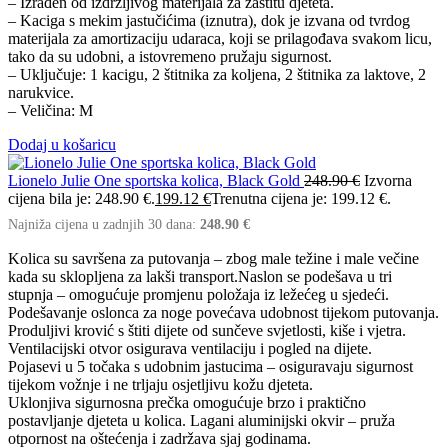
– Izrađen od izdržljivog materijala za zaštitu djeteta.
– Kaciga s mekim jastučićima (iznutra), dok je izvana od tvrdog
materijala za amortizaciju udaraca, koji se prilagođava svakom licu,
tako da su udobni, a istovremeno pružaju sigurnost.
– Uključuje: 1 kacigu, 2 štitnika za koljena, 2 štitnika za laktove, 2
narukvice.
– Veličina: M
Dodaj u košaricu
Lionelo Julie One sportska kolica, Black Gold
248.90
€
Izvorna
cijena bila je: 248.90 €.
199.12
€
Trenutna cijena je: 199.12 €.
Najniža cijena u zadnjih 30 dana:
248.90
€
Kolica su savršena za putovanja – zbog male težine i male večine
kada su sklopljena za lakši transport.Naslon se podešava u tri
stupnja – omogućuje promjenu položaja iz ležećeg u sjedeći.
Podešavanje oslonca za noge povećava udobnost tijekom putovanja.
Produljivi krović s štiti dijete od sunčeve svjetlosti, kiše i vjetra.
Ventilacijski otvor osigurava ventilaciju i pogled na dijete.
Pojasevi u 5 točaka s udobnim jastucima – osiguravaju sigurnost
tijekom vožnje i ne trljaju osjetljivu kožu djeteta.
Uklonjiva sigurnosna prečka omogućuje brzo i praktično
postavljanje djeteta u kolica. Lagani aluminijski okvir – pruža
otpornost na oštećenja i zadržava sjaj godinama.