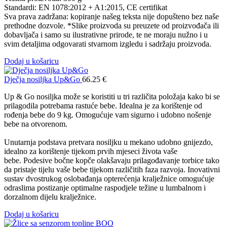
Standardi: EN 1078:2012 + A1:2015, CE certifikat
Sva prava zadržana: kopiranje našeg teksta nije dopušteno bez naše
prethodne dozvole. *Slike proizvoda su preuzete od proizvođača ili
dobavljača i samo su ilustrativne prirode, te ne moraju nužno i u
svim detaljima odgovarati stvarnom izgledu i sadržaju proizvoda.
Dodaj u košaricu
Dječja nosiljka Up&Go
66.25
€
Up & Go nosiljka može se koristiti u tri različita položaja kako bi se
prilagodila potrebama rastuće bebe. Idealna je za korištenje od
rođenja bebe do 9 kg. Omogućuje vam sigurno i udobno nošenje
bebe na otvorenom.
Unutarnja podstava pretvara nosiljku u mekano udobno gnijezdo,
idealno za korištenje tijekom prvih mjeseci života vaše
bebe. Podesive bočne kopče olakšavaju prilagođavanje torbice tako
da pristaje tijelu vaše bebe tijekom različitih faza razvoja. Inovativni
sustav dvostrukog oslobađanja opterećenja kralježnice omogućuje
odraslima postizanje optimalne raspodjele težine u lumbalnom i
dorzalnom dijelu kralježnice.
Dodaj u košaricu