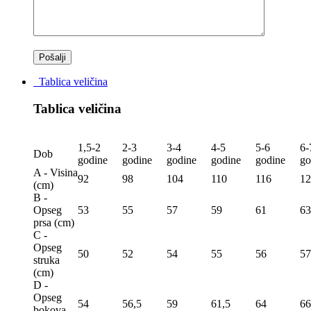
Tablica veličina
Tablica veličina
1,5-2
2-3
3-4
4-5
5-6
6-
Dob
godine
godine
godine
godine
godine
go
A - Visina
92
98
104
110
116
12
(сm)
B -
Opseg
53
55
57
59
61
63
prsa (сm)
C -
Opseg
50
52
54
55
56
57
struka
(сm)
D -
Opseg
54
56,5
59
61,5
64
66
bokova