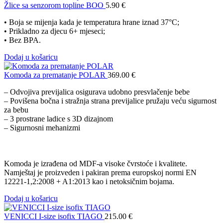
Žlice sa senzorom topline BOO
5.90
€
• Boja se mijenja kada je temperatura hrane iznad 37°C;
• Prikladno za djecu 6+ mjeseci;
• Bez BPA.
Dodaj u košaricu
Komoda za prematanje POLAR
369.00
€
– Odvojiva previjalica osigurava udobno presvlačenje bebe
– Povišena bočna i stražnja strana previjalice pružaju veću sigurnost
za bebu
– 3 prostrane ladice s 3D dizajnom
– Sigurnosni mehanizmi
Komoda je izrađena od MDF-a visoke čvrstoće i kvalitete.
Namještaj je proizveden i pakiran prema europskoj normi EN
12221-1,2:2008 + A1:2013 kao i netoksičnim bojama.
Dodaj u košaricu
VENICCI I-size isofix TIAGO
215.00
€