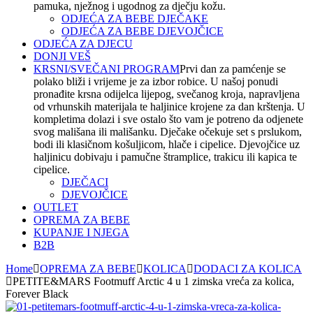
pamuka, nježnog i ugodnog za dječju kožu.
ODJEĆA ZA BEBE DJEČAKE
ODJEĆA ZA BEBE DJEVOJČICE
ODJEĆA ZA DJECU
DONJI VEŠ
KRSNI/SVEČANI PROGRAM
Prvi dan za pamćenje se
polako bliži i vrijeme je za izbor robice. U našoj ponudi
pronađite krsna odijelca lijepog, svečanog kroja, napravljena
od vrhunskih materijala te haljinice krojene za dan krštenja. U
kompletima dolazi i sve ostalo što vam je potreno da odjenete
svog mališana ili mališanku. Dječake očekuje set s prslukom,
bodi ili klasičnom košuljicom, hlače i cipelice. Djevojčice uz
haljinicu dobivaju i pamučne štramplice, trakicu ili kapica te
cipelice.
DJEČACI
DJEVOJČICE
OUTLET
OPREMA ZA BEBE
KUPANJE I NJEGA
B2B
Home
OPREMA ZA BEBE
KOLICA
DODACI ZA KOLICA
PETITE&MARS Footmuff Arctic 4 u 1 zimska vreća za kolica,
Forever Black