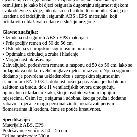
osmišljena je kako bi djeci osigurala dugotrajnu sigurnost tijekom
svakodnevne vožnje, bilo da su na biciklu ili romobilu. Kaciga je
izrađena od izdržljivih i sigurnih ABS i EPS materijala, koji
učinkovito ublažavaju udarce u slučaju nezgode.
Glavne značajke:
• Izrađena od sigurnih ABS i EPS materijala
• Prilagodljiv remen od 50 do 56 cm
• Usklađena s europskim sigurnosnim normama
• Optimalna cirkulacija zraka i hlađenje
• Mogućnost ukrašavanja
Zahvaljujući podesivom remenu u rasponu od 50 do 56 cm, lako se
prilagođava obliku i veličini glave djeteta u razvoju. Njena sigurnost
dodatno je potvrđena usklađenošću s europskim sigurnosnim
standardom EN 1078. Udobnost nošenja povećana je dodatnom
zaštitom za bradu, dok 11 ventilacijskih otvora omogućuju
optimalnu cirkulaciju zraka, što je osobito važno u toplijim
mjesecima. Osim što je sigurna i udobna, kaciga pruža i dodatnu
zabavu – djeca je mogu personalizirati i ukrašavati perivim
flomasterima ili kredom, čime se potiče kreativnost.
Specifikacije:
Materijali: ABS, EPS
Podešavanje veličine: 50 – 56 cm
Težina proizvoda: 300 g