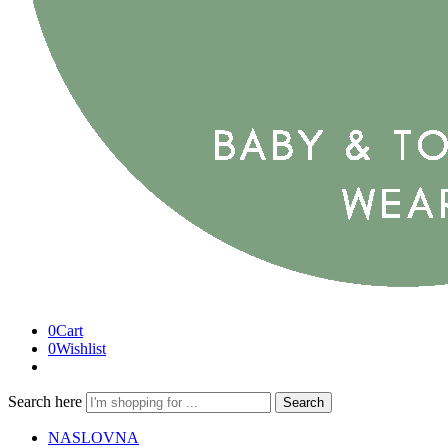
0
Cart
0
Wishlist
Search here
Search
NASLOVNA