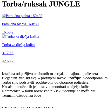
Torba/ruksak JUNGLE
Pamučna plahta 160x80
16.50
€
Torba za dječja kolica
31.70
€
42.60
€
Izrađena od pažljivo odabranih materijala – najlona i poliestera
Elegantan vanjski sloj – profinjeni šavovi, izdržljiv, vodootporan ma
Torbu smo podstavili podstavom od otpornog poliestera
Nosači – možete ih jednostavno montirati na dječja kolica
Naramenice – torbu nosite kao ruksak, udobnije ne može biti!
Termalni džepovi za boce