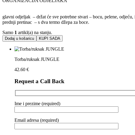
ORGANIZACIJA ODJELJAKA
glavni odjeljak – držat će sve potrebne stvari – bocu, pelene, odjeću,
prednji pretinac – s dva termo džepa za boce.
Samo
1
artikl(a) na stanju.
Dodaj u košaricu
KUPI SADA
Torba/ruksak JUNGLE
42.60
€
Request a Call Back
Ime i prezime (required)
Email adresa (required)