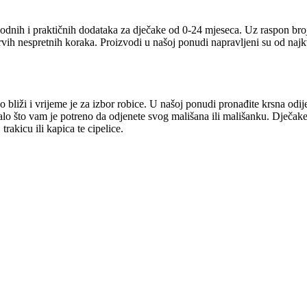
odnih i praktičnih dodataka za dječake od 0-24 mjeseca. Uz raspon broj
prvih nespretnih koraka. Proizvodi u našoj ponudi napravljeni su od naj
 bliži i vrijeme je za izbor robice. U našoj ponudi pronađite krsna odij
talo što vam je potreno da odjenete svog mališana ili mališanku. Dječake
rakicu ili kapica te cipelice.