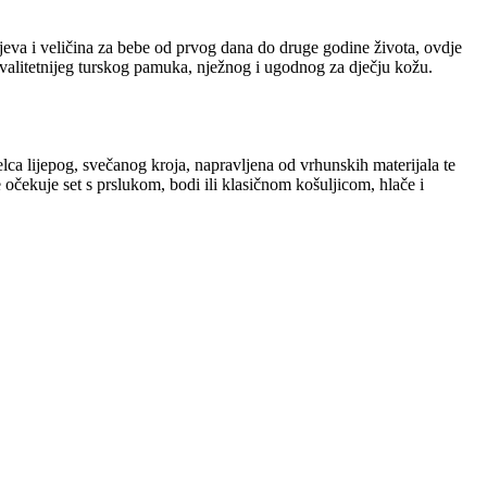
eva i veličina za bebe od prvog dana do druge godine života, ovdje
kvalitetnijeg turskog pamuka, nježnog i ugodnog za dječju kožu.
elca lijepog, svečanog kroja, napravljena od vrhunskih materijala te
 očekuje set s prslukom, bodi ili klasičnom košuljicom, hlače i