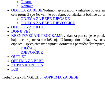
O nama
Kontakt
ODJEĆA ZA BEBE
Nudimo najveći izbor kvalitetne odjeće, m
ćete pronaći sve što vam je potrebno, od izlaska iz bolnice do 
ODJEĆA ZA BEBE DJEČAKE
ODJEĆA ZA BEBE DJEVOJČICE
ODJEĆA ZA DJECU
DONJI VEŠ
KRSNI/SVEČANI PROGRAM
Prvi dan za pamćenje se polako
haljinice krojene za dan krštenja. U kompletima dolazi i sve os
cipelice. Djevojčice uz haljinicu dobivaju i pamučne štramplice, t
DJEČACI
DJEVOJČICE
OUTLET
OPREMA ZA BEBE
KUPANJE I NJEGA
B2B
Torba/ruksak JUNGLE
Home
OPREMA ZA BEBE