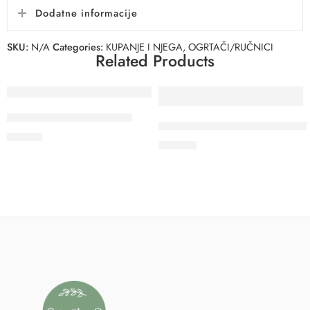
Dodatne informacije
SKU:
N/A
Categories:
KUPANJE I NJEGA
,
OGRTAČI/RUČNICI
Related Products
Set za manikuru – jabuka
Podloga za previjanje BEBEST
11.70
€
51.00
€