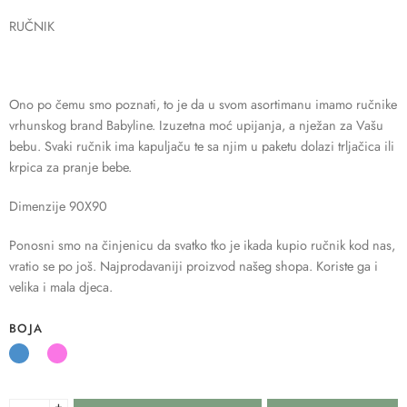
RUČNIK
Ono po čemu smo poznati, to je da u svom asortimanu imamo ručnike
vrhunskog brand Babyline. Izuzetna moć upijanja, a nježan za Vašu
bebu. Svaki ručnik ima kapuljaču te sa njim u paketu dolazi trljačica ili
krpica za pranje bebe.
Dimenzije 90X90
Ponosni smo na činjenicu da svatko tko je ikada kupio ručnik kod nas,
vratio se po još. Najprodavaniji proizvod našeg shopa. Koriste ga i
velika i mala djeca.
BOJA
+