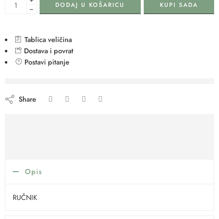
DODAJ U KOŠARICU
KUPI SADA
−
Tablica veličina
Dostava i povrat
Postavi pitanje
are viewing this right now
Share
Opis
RUČNIK