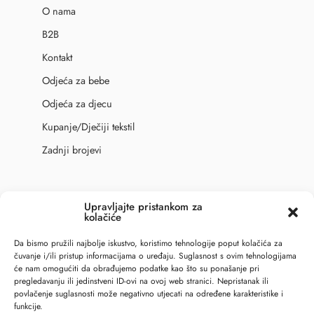
O nama
B2B
Kontakt
Odjeća za bebe
Odjeća za djecu
Kupanje/Dječiji tekstil
Zadnji brojevi
Upravljajte pristankom za
Sigurno online plaćanje
kolačiće
Da bismo pružili najbolje iskustvo, koristimo tehnologije poput kolačića za
čuvanje i/ili pristup informacijama o uređaju. Suglasnost s ovim tehnologijama
će nam omogućiti da obrađujemo podatke kao što su ponašanje pri
pregledavanju ili jedinstveni ID-ovi na ovoj web stranici. Nepristanak ili
povlačenje suglasnosti može negativno utjecati na određene karakteristike i
funkcije.