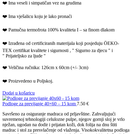
❤️ Ima veseli i simpatičan vez na grudima
❤️ Ima vješalicu koju je lako pronaći
❤️ Pamučna termofrota 100% kvaliteta I – sa finom dlakom
❤️ Izrađena od certificiranih materijala koji posjeduju ÖEKO-
TEX certifikat kvalitete i sigurnosti , " Sigurno za djecu " i
" Prijateljsko za ljude "
❤️ Veličina ručnika: 126cm x 60cm (+/- 3cm)
❤️ Proizvedeno u Poljskoj.
Dodaj u košaricu
Podloge za previjanje 40×60 – 15 kom
7.50
€
Savršeno za osiguranje madraca od prljavštine. Zahvaljujući
suvremenoj tehnologiji celulozne pulpe, njegov gornji sloj je vrlo
nježan, ugodan na dodir i prijatan koži, dok folija na dnu štiti
madrac i stol za presvlačenje od vlaženja. Visokokvalitetna podloga