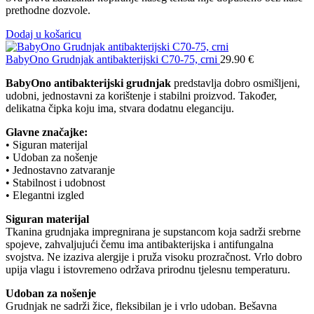
prethodne dozvole.
Dodaj u košaricu
BabyOno Grudnjak antibakterijski C70-75, crni
29.90
€
BabyOno antibakterijski grudnjak
predstavlja dobro osmišljeni,
udobni, jednostavni za korištenje i stabilni proizvod. Također,
delikatna čipka koju ima, stvara dodatnu eleganciju.
Glavne značajke:
• Siguran materijal
• Udoban za nošenje
• Jednostavno zatvaranje
• Stabilnost i udobnost
• Elegantni izgled
Siguran materijal
Tkanina grudnjaka impregnirana je supstancom koja sadrži srebrne
spojeve, zahvaljujući čemu ima antibakterijska i antifungalna
svojstva. Ne izaziva alergije i pruža visoku prozračnost. Vrlo dobro
upija vlagu i istovremeno održava prirodnu tjelesnu temperaturu.
Udoban za nošenje
Grudnjak ne sadrži žice, fleksibilan je i vrlo udoban. Bešavna