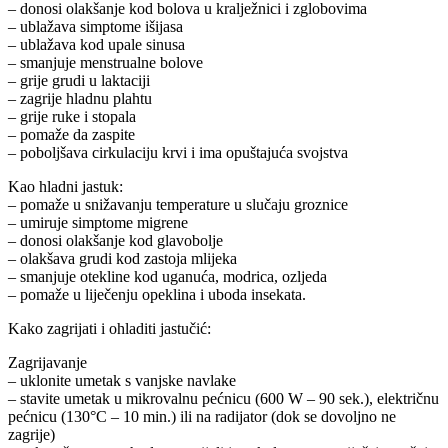
– donosi olakšanje kod bolova u kralježnici i zglobovima
– ublažava simptome išijasa
– ublažava kod upale sinusa
– smanjuje menstrualne bolove
– grije grudi u laktaciji
– zagrije hladnu plahtu
– grije ruke i stopala
– pomaže da zaspite
– poboljšava cirkulaciju krvi i ima opuštajuća svojstva
Kao hladni jastuk:
– pomaže u snižavanju temperature u slučaju groznice
– umiruje simptome migrene
– donosi olakšanje kod glavobolje
– olakšava grudi kod zastoja mlijeka
– smanjuje otekline kod uganuća, modrica, ozljeda
– pomaže u liječenju opeklina i uboda insekata.
Kako zagrijati i ohladiti jastučić:
Zagrijavanje
– uklonite umetak s vanjske navlake
– stavite umetak u mikrovalnu pećnicu (600 W – 90 sek.), električnu
pećnicu (130°C – 10 min.) ili na radijator (dok se dovoljno ne
zagrije)