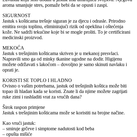
aroma smanjuje stres, pomaže bebi da se opusti i zaspi.
SIGURNOST
Jastuk s košticama trešnje siguran je za djecu i odrasle. Prirodno
emitira svoju toplinu, eliminirajući rizik od opeklina i oštećenja
kože. Ne sadrži tekućine koje bi se mogle proliti. To je certificirani
medicinski proizvod.
MEKOĆA
Jastuk s trešnjinim košticama skriven je u mekanoj presvlaci.
Napravili smo ga od minky tkanine ugodne na dodir. Higijenu
možete održavati s lakoćom – dovoljno je samo skinuti navlaku i
oprati je.
KORISTI SE TOPLO I HLADNO
Ovisno o vašim potrebama, jastuk od trešnjinih koštica može biti
topao ili hladan kada se koristi. Znate li da njime možete zagrijati
ruke zimi i rashladiti vrat za vrućih dana?
Širok raspon primjene
Jastuk s trešnjinim košticama može se koristiti na brojne načine.
Kao vrući jastuk:
– smiruje grčeve i simptome nadutosti kod beba
– opušta mišiće