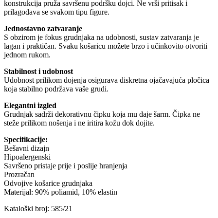
konstrukcija pruža savršenu podršku dojci. Ne vrši pritisak i
prilagođava se svakom tipu figure.
Jednostavno zatvaranje
S obzirom je fokus grudnjaka na udobnosti, sustav zatvaranja je
lagan i praktičan. Svaku košaricu možete brzo i učinkovito otvoriti
jednom rukom.
Stabilnost i udobnost
Udobnost prilikom dojenja osigurava diskretna ojačavajuća pločica
koja stabilno podržava vaše grudi.
Elegantni izgled
Grudnjak sadrži dekorativnu čipku koja mu daje šarm. Čipka ne
steže prilikom nošenja i ne iritira kožu dok dojite.
Specifikacije:
Bešavni dizajn
Hipoalergenski
Savršeno pristaje prije i poslije hranjenja
Prozračan
Odvojive košarice grudnjaka
Materijal: 90% poliamid, 10% elastin
Kataloški broj: 585/21