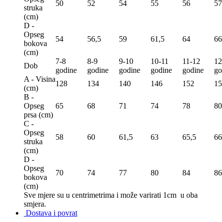
50
52
54
55
56
57
struka
(сm)
D -
Opseg
54
56,5
59
61,5
64
66
bokova
(сm)
7-8
8-9
9-10
10-11
11-12
12
Dob
godine
godine
godine
godine
godine
go
A - Visina
128
134
140
146
152
15
(сm)
B -
Opseg
65
68
71
74
78
80
prsa (сm)
C -
Opseg
58
60
61,5
63
65,5
66
struka
(сm)
D -
Opseg
70
74
77
80
84
86
bokova
(сm)
Sve mjere su u centrimetrima
i može varirati 1cm u oba
smjera.
Dostava i povrat