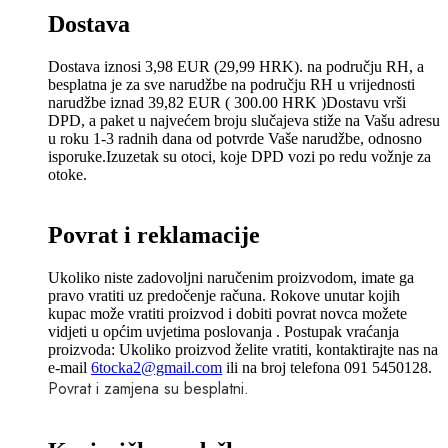
Dostava
Dostava iznosi 3,98 EUR (29,99 HRK). na području RH, a
besplatna je za sve narudžbe na području RH u vrijednosti
narudžbe iznad 39,82 EUR ( 300.00 HRK )Dostavu vrši
DPD, a paket u najvećem broju slučajeva stiže na Vašu adresu
u roku 1-3 radnih dana od potvrde Vaše narudžbe, odnosno
isporuke.Izuzetak su otoci, koje DPD vozi po redu vožnje za
otoke.
Povrat i reklamacije
Ukoliko niste zadovoljni naručenim proizvodom, imate ga
pravo vratiti uz predočenje računa. Rokove unutar kojih
kupac može vratiti proizvod i dobiti povrat novca možete
vidjeti u općim uvjetima poslovanja . Postupak vraćanja
proizvoda: Ukoliko proizvod želite vratiti, kontaktirajte nas na
e-mail
6tocka2@gmail.com
ili na broj telefona 091 5450128.
Povrat i zamjena su besplatni.