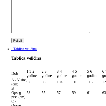
Tablica veličina
Tablica veličina
1,5-2
2-3
3-4
4-5
5-6
6-
Dob
godine
godine
godine
godine
godine
go
A - Visina
92
98
104
110
116
12
(сm)
B -
Opseg
53
55
57
59
61
63
prsa (сm)
C -
Opseg