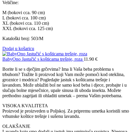
Veličine:
M (bokovi cca. 90 cm)
L (bokovi cca. 100 cm)
XL (bokovi cca. 110 cm)
XXL (bokovi cca. 125 cm)
Kataloški broj: 503/M
Dodaj u košaricu
BabyOno Jastučić s košticama trešnje, roza
11.90
€
Borite li se s dječjim grčevima? Ima li Vaša beba problema s
trbuhom? Tražite li proizvod koji Vam može pomoći kod oteklina,
groznice i modrica? Pogledajte jastuk s košticama trešnje i
lavandom. Može ublažiti bol ne samo kod beba i djece, probajte i u
slučaju bolne mjesečnice, upale sinusa ili uboda insekta. Možete
prethodno zagrijati ili ohladiti umetak – prema Vašim potrebama.
VISOKA KVALITETA
Proizvod je proizveden u Poljskoj. Za pripremu umetka koristili smo
vrhunske koštice trešnje i sušenu lavandu.
OLAKŠANJE
Lavanda koju smo dodali u jastuk ima umirujuća svojstva. Njegova