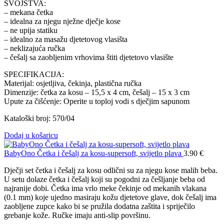
SVOJSTVA:
– mekana četka
– idealna za njegu nježne dječje kose
– ne upija statiku
– idealno za masažu djetetovog vlasišta
– neklizajuća ručka
– češalj sa zaobljenim vrhovima štiti djetetovo vlasište
SPECIFIKACIJA:
Materijal: osjetljiva, čekinja, plastična ručka
Dimenzije: četka za kosu – 15,5 x 4 cm, češalj – 15 x 3 cm
Upute za čišćenje: Operite u toploj vodi s dječjim sapunom
Kataloški broj: 570/04
Dodaj u košaricu
BabyOno Četka i češalj za kosu-supersoft, svijetlo plava
3.90
€
Dječji set četka i češalj za kosu odlični su za njegu kose malih beba.
U setu dolaze četka i češalj koji su pogodni za češljanje beba od
najranije dobi. Četka ima vrlo meke čekinje od mekanih vlakana
(0.1 mm) koje ujedno masiraju kožu djetetove glave, dok češalj ima
zaobljene zupce kako bi se pružila dodatna zaštita i spriječilo
grebanje kože. Ručke imaju anti-slip površinu.