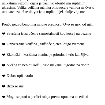
unikatnim vezom i cijela je pažljivo obrubljena suptilnim
ukrasima. Velika veličina ručnika omogućuje vam da ga čvrsto
omotate i zadržite dragocjenu toplinu tijela dulje vrijeme.
Pončo nedvojbeno ima mnoge prednosti. Ovo su neki od njih:
❤️ Savršena je za učenje samostalnosti kod kuće i na bazenu
❤️ Univerzalna veličina , služit će djetetu dugo vremena
❤️ Ekološki – korištena tkanina je prirodna i vrlo izdržljiva
❤️ Nježna za bebinu kožu , vrlo mekana i ugodna na dodir
❤️ Dobro upija vodu
❤️ Brzo se suši
❤️ Mogu se prati u perilici rublja prema uputama na etiketi