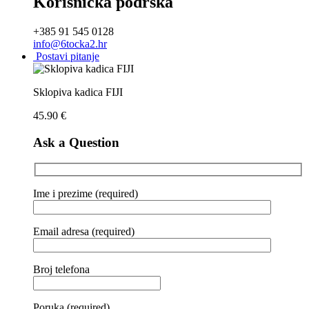
Korisnička podrška
+385 91 545 0128
info@6tocka2.hr
Postavi pitanje
Sklopiva kadica FIJI
45.90
€
Ask a Question
Ime i prezime (required)
Email adresa (required)
Broj telefona
Poruka (required)