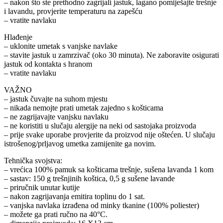
– nakon što ste prethodno zagrijali jastuk, lagano pomiješajte trešnje
i lavandu, provjerite temperaturu na zapešću
– vratite navlaku
Hlađenje
– uklonite umetak s vanjske navlake
– stavite jastuk u zamrzivač (oko 30 minuta). Ne zaboravite osigurati
jastuk od kontakta s hranom
– vratite navlaku
VAŽNO
– jastuk čuvajte na suhom mjestu
– nikada nemojte prati umetak zajedno s košticama
– ne zagrijavajte vanjsku navlaku
– ne koristiti u slučaju alergije na neki od sastojaka proizvoda
– prije svake uporabe provjerite da proizvod nije oštećen. U slučaju
istrošenog/prljavog umetka zamijenite ga novim.
Tehnička svojstva:
– vrećica 100% pamuk sa košticama trešnje, sušena lavanda 1 kom
– sastav: 150 g trešnjinih koštica, 0,5 g sušene lavande
– priručnik unutar kutije
– nakon zagrijavanja emitira toplinu do 1 sat.
– vanjska navlaka izrađena od minky tkanine (100% poliester)
– možete ga prati ručno na 40°C.