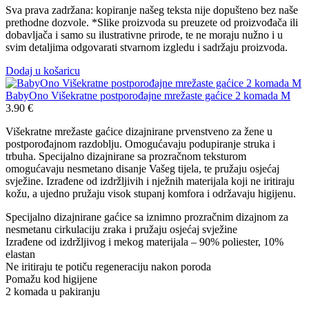
Sva prava zadržana: kopiranje našeg teksta nije dopušteno bez naše
prethodne dozvole. *Slike proizvoda su preuzete od proizvođača ili
dobavljača i samo su ilustrativne prirode, te ne moraju nužno i u
svim detaljima odgovarati stvarnom izgledu i sadržaju proizvoda.
Dodaj u košaricu
BabyOno Višekratne postporođajne mrežaste gaćice 2 komada M
3.90
€
Višekratne mrežaste gaćice dizajnirane prvenstveno za žene u
postporođajnom razdoblju. Omogućavaju podupiranje struka i
trbuha. Specijalno dizajnirane sa prozračnom teksturom
omogućavaju nesmetano disanje Vašeg tijela, te pružaju osjećaj
svježine. Izrađene od izdržljivih i nježnih materijala koji ne iritiraju
kožu, a ujedno pružaju visok stupanj komfora i održavaju higijenu.
Specijalno dizajnirane gaćice sa iznimno prozračnim dizajnom za
nesmetanu cirkulaciju zraka i pružaju osjećaj svježine
Izrađene od izdržljivog i mekog materijala – 90% poliester, 10%
elastan
Ne iritiraju te potiču regeneraciju nakon poroda
Pomažu kod higijene
2 komada u pakiranju