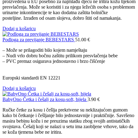
proizvedena u EU posebno za najmlađu djecu ne iritira kožu tijekom
presvlačenja. Može se koristiti i za njegu ležećih osoba s problemom
urinarne inkontinencije te kao dodatna zaštita bolničke
posteljine. Izrađen od osam slojeva, dobro štiti od namakanja.
Dodaj u košaricu
Podloga za previjanje BEBESTARS
51.00
€
– Može se prilagoditi bilo kojem namještaju
– Nudi vrlo dobru bočnu zaštitu prilikom presvlačenja bebe
– PVC premaz osigurava jednostavno i brzo čišćenje
Europski standardi EN 12221
Dodaj u košaricu
BabyOno Četka i češalj za kosu-soft, bijela
3.90
€
Ručke četke za kosu i češlja prekrivene su neklizajućom gumom
kako bi četkanje i češljanje bilo jednostavnije i praktičnije. Savršeno
masira bebinu kožu i ne preuzima statiku zbog svojih antistatičkih
svojstava. Češalj koji se nalazi u setu ima zaobljene vrhove, tako da
se koža tjemena bebe ne iritira.