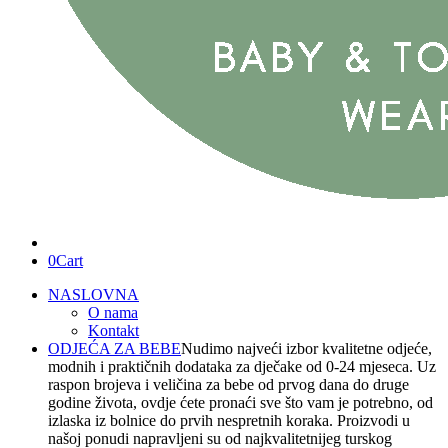
0
Cart
NASLOVNA
O nama
Kontakt
ODJEĆA ZA BEBE
Nudimo najveći izbor kvalitetne odjeće,
modnih i praktičnih dodataka za dječake od 0-24 mjeseca. Uz
raspon brojeva i veličina za bebe od prvog dana do druge
godine života, ovdje ćete pronaći sve što vam je potrebno, od
izlaska iz bolnice do prvih nespretnih koraka. Proizvodi u
našoj ponudi napravljeni su od najkvalitetnijeg turskog