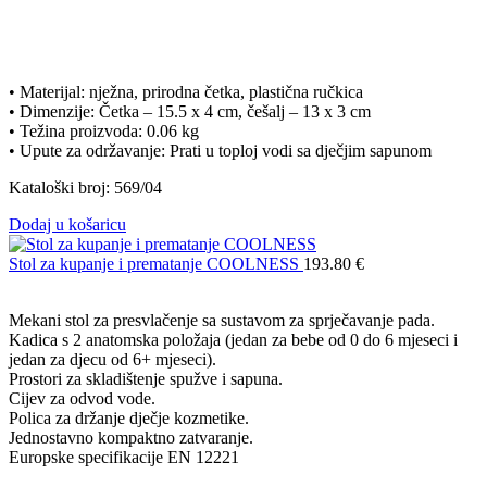
• Materijal: nježna, prirodna četka, plastična ručkica
• Dimenzije: Četka – 15.5 x 4 cm, češalj – 13 x 3 cm
• Težina proizvoda: 0.06 kg
• Upute za održavanje: Prati u toploj vodi sa dječjim sapunom
Kataloški broj: 569/04
Dodaj u košaricu
Stol za kupanje i prematanje COOLNESS
193.80
€
Mekani stol za presvlačenje sa sustavom za sprječavanje pada.
Kadica s 2 anatomska položaja (jedan za bebe od 0 do 6 mjeseci i
jedan za djecu od 6+ mjeseci).
Prostori za skladištenje spužve i sapuna.
Cijev za odvod vode.
Polica za držanje dječje kozmetike.
Jednostavno kompaktno zatvaranje.
Europske specifikacije EN 12221