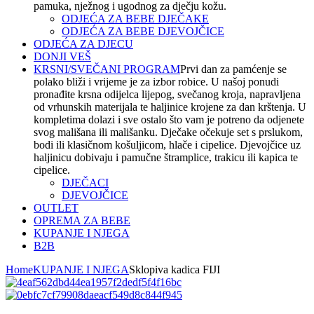
pamuka, nježnog i ugodnog za dječju kožu.
ODJEĆA ZA BEBE DJEČAKE
ODJEĆA ZA BEBE DJEVOJČICE
ODJEĆA ZA DJECU
DONJI VEŠ
KRSNI/SVEČANI PROGRAM
Prvi dan za pamćenje se
polako bliži i vrijeme je za izbor robice. U našoj ponudi
pronađite krsna odijelca lijepog, svečanog kroja, napravljena
od vrhunskih materijala te haljinice krojene za dan krštenja. U
kompletima dolazi i sve ostalo što vam je potreno da odjenete
svog mališana ili mališanku. Dječake očekuje set s prslukom,
bodi ili klasičnom košuljicom, hlače i cipelice. Djevojčice uz
haljinicu dobivaju i pamučne štramplice, trakicu ili kapica te
cipelice.
DJEČACI
DJEVOJČICE
OUTLET
OPREMA ZA BEBE
KUPANJE I NJEGA
B2B
Home
KUPANJE I NJEGA
Sklopiva kadica FIJI