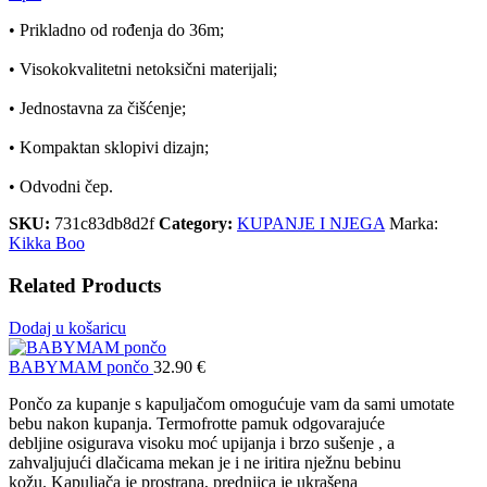
• Prikladno od rođenja do 36m;
• Visokokvalitetni netoksični materijali;
• Jednostavna za čišćenje;
• Kompaktan sklopivi dizajn;
• Odvodni čep.
SKU:
731c83db8d2f
Category:
KUPANJE I NJEGA
Marka:
Kikka Boo
Related Products
Dodaj u košaricu
BABYMAM pončo
32.90
€
Pončo za kupanje s kapuljačom omogućuje vam da sami umotate
bebu nakon kupanja. Termofrotte pamuk odgovarajuće
debljine osigurava visoku moć upijanja i brzo sušenje , a
zahvaljujući dlačicama mekan je i ne iritira nježnu bebinu
kožu. Kapuljača je prostrana, prednjica je ukrašena