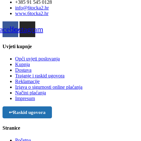
+385 91 545 0128
info@6tocka2.hr
www.6tocka2.hr
acebook
Instagram
Uvjeti kupnje
Opći uvjeti poslovanja
Kupnja
Dostava
Trajanje i raskid ugovora
Reklamacije
Izjava o sigurnosti online plaćanja
Načini plaćanja
Impresum
↩
Raskid ugovora
Stranice
Početna