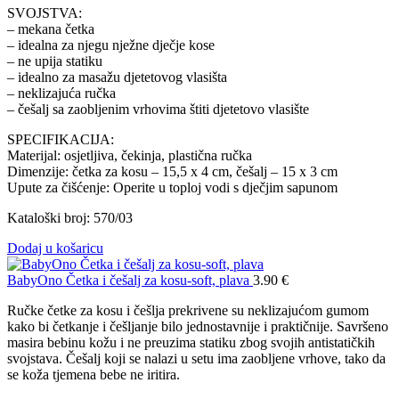
SVOJSTVA:
– mekana četka
– idealna za njegu nježne dječje kose
– ne upija statiku
– idealno za masažu djetetovog vlasišta
– neklizajuća ručka
– češalj sa zaobljenim vrhovima štiti djetetovo vlasište
SPECIFIKACIJA:
Materijal: osjetljiva, čekinja, plastična ručka
Dimenzije: četka za kosu – 15,5 x 4 cm, češalj – 15 x 3 cm
Upute za čišćenje: Operite u toploj vodi s dječjim sapunom
Kataloški broj: 570/03
Dodaj u košaricu
BabyOno Četka i češalj za kosu-soft, plava
3.90
€
Ručke četke za kosu i češlja prekrivene su neklizajućom gumom
kako bi četkanje i češljanje bilo jednostavnije i praktičnije. Savršeno
masira bebinu kožu i ne preuzima statiku zbog svojih antistatičkih
svojstava. Češalj koji se nalazi u setu ima zaobljene vrhove, tako da
se koža tjemena bebe ne iritira.