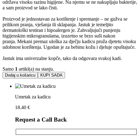
održava visoku razinu higijene. Na njemu se ne nakupljaju bakterije,
a sam proizvod se lako čisti.
Proizvod je jednostavan za korištenje i spremanje – ne gužva se
prilikom pranja, vješanja ili sklapanja. Jastuk je temeljito
dermatološki testiran i hipoalergen je. Zahvaljujući punjenju
higijenskim mikrogranulama, izuzetno se brzo suši nakon
pranja. Mekani premaz uloška za dječju kadicu pruža djetetu visoku
udobnost korištenja. Ugodan je za bebinu kožu i djeluje opuštajuće.
Jastuk ima univerzalne kopče, tako da odgovara svakoj kadi.
Samo
1
artikl(a) na stanju.
Dodaj u košaricu
KUPI SADA
Umetak za kadicu
18.40
€
Request a Call Back