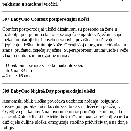
pakirana u zasebnoj vrećici
.
597 BabyOno Comfort postporođajni ulošci
Comfort postporođajni ulošci dizajnirani su posebno za žene u
razdoblju puerperiuma kako bi se osjećale ugodno. Nježan i super
mekan unutarnji sloj i posebno valovita površina sprječavaju
lijepljenje uloška i iritiranje kože. Gornji sloj omogućuje cirkulaciju
zraka, pružajući osjećaj svježine. Superapsorbent unutar uloška veže
vlagu i neutralizira neugodne mirise.
– U pakiranju se nalazi 10 komada uložaka.
– dužina: 33 cm
– širina: 16 cm
599 BabyOno Night&Day postporođajni ulošci
Anatomski oblik uloška povećava udobnost nošenja, osigurava
diskreciju uporabe i učinkovitu zaštitu čak i u ležećem položaju.
Osjetljiva glatka površina ravnomjerno raspoređuje tekućinu, tako
da se uložak ne lijepi i ne iritira kožu. Osim toga, samoljepljiva traka
duž cijele duljine uloška omogućuje stabilno pričvršćivanje na donje
rublje.