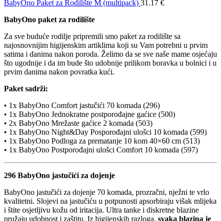
BabyOno Paket za Rodilište M (multipack)
31.17
€
BabyOno paket za rodilište
Za sve buduće rodilje pripremili smo paket za rodilište sa
najosnovnijim higijenskim artiklima koji su Vam potrebni u prvim
satima i danima nakon poroda. Želimo da se sve naše mame osjećaju
što ugodnije i da im bude što udobnije prilikom boravka u bolnici i u
prvim danima nakon povratka kući.
Paket sadrži:
• 1x BabyOno Comfort jastučići 70 komada (296)
• 1x BabyOno Jednokratne postporođajne gaćice (500)
• 2x BabyOno Mrežaste gaćice 2 komada (503)
• 1x BabyOno Night&Day Posporođajni ulošci 10 komada (599)
• 1x BabyOno Podloga za prematanje 10 kom 40×60 cm (513)
• 1x BabyOno Postporođajni ulošci Comfort 10 komada (597)
296 BabyOno jastučići za dojenje
BabyOno jastučići za dojenje 70 komada, prozračni, nježni te vrlo
kvalitetni. Slojevi na jastučiću u potpunosti apsorbiraju višak mlijeka
i štite osjetljivu kožu od iritacija. Ultra tanke i diskretne blazine
pružaju udobnost i zaštitu. Iz higijenskih razloga,
svaka blazina je