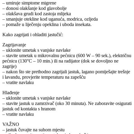
– umiruje simptome migrene
– donosi olakšanje kod glavobolje
– olakšava grudi kod zastoja mlijeka
– smanjuje otekline kod uganuća, modrica, ozljeda
– pomaže u liječenju opeklina i uboda insekata.
Kako zagrijati i ohladiti jastučić:
Zagrijavanje
– uklonite umetak s vanjske navlake
– stavite umetak u mikrovalnu pećnicu (600 W – 90 sek.), električnu
pećnicu (130°C – 10 min.) ili na radijator (dok se dovoljno ne
zagrije)
– nakon što ste prethodno zagrijali jastuk, lagano pomiješajte trešnje
i lavandu, provjerite temperaturu na zapešću
– vratite navlaku
Hlađenje
– uklonite umetak s vanjske navlake
– stavite jastuk u zamrzivač (oko 30 minuta). Ne zaboravite osigurati
jastuk od kontakta s hranom
– vratite navlaku
VAŽNO
– jastuk čuvajte na suhom mjestu