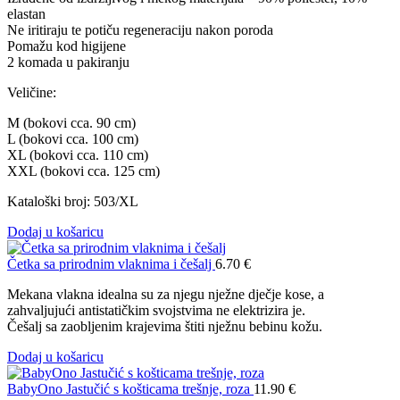
elastan
Ne iritiraju te potiču regeneraciju nakon poroda
Pomažu kod higijene
2 komada u pakiranju
Veličine:
M (bokovi cca. 90 cm)
L (bokovi cca. 100 cm)
XL (bokovi cca. 110 cm)
XXL (bokovi cca. 125 cm)
Kataloški broj: 503/XL
Dodaj u košaricu
Četka sa prirodnim vlaknima i češalj
6.70
€
Mekana vlakna idealna su za njegu nježne dječje kose, a
zahvaljujući antistatičkim svojstvima ne elektrizira je.
Češalj sa zaobljenim krajevima štiti nježnu bebinu kožu.
Dodaj u košaricu
BabyOno Jastučić s košticama trešnje, roza
11.90
€