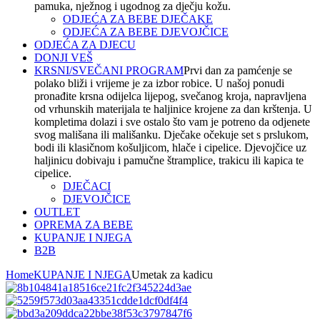
pamuka, nježnog i ugodnog za dječju kožu.
ODJEĆA ZA BEBE DJEČAKE
ODJEĆA ZA BEBE DJEVOJČICE
ODJEĆA ZA DJECU
DONJI VEŠ
KRSNI/SVEČANI PROGRAM
Prvi dan za pamćenje se
polako bliži i vrijeme je za izbor robice. U našoj ponudi
pronađite krsna odijelca lijepog, svečanog kroja, napravljena
od vrhunskih materijala te haljinice krojene za dan krštenja. U
kompletima dolazi i sve ostalo što vam je potreno da odjenete
svog mališana ili mališanku. Dječake očekuje set s prslukom,
bodi ili klasičnom košuljicom, hlače i cipelice. Djevojčice uz
haljinicu dobivaju i pamučne štramplice, trakicu ili kapica te
cipelice.
DJEČACI
DJEVOJČICE
OUTLET
OPREMA ZA BEBE
KUPANJE I NJEGA
B2B
Home
KUPANJE I NJEGA
Umetak za kadicu