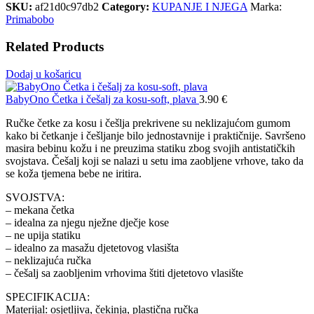
SKU:
af21d0c97db2
Category:
KUPANJE I NJEGA
Marka:
Primabobo
Related Products
Dodaj u košaricu
BabyOno Četka i češalj za kosu-soft, plava
3.90
€
Ručke četke za kosu i češlja prekrivene su neklizajućom gumom
kako bi četkanje i češljanje bilo jednostavnije i praktičnije. Savršeno
masira bebinu kožu i ne preuzima statiku zbog svojih antistatičkih
svojstava. Češalj koji se nalazi u setu ima zaobljene vrhove, tako da
se koža tjemena bebe ne iritira.
SVOJSTVA:
– mekana četka
– idealna za njegu nježne dječje kose
– ne upija statiku
– idealno za masažu djetetovog vlasišta
– neklizajuća ručka
– češalj sa zaobljenim vrhovima štiti djetetovo vlasište
SPECIFIKACIJA:
Materijal: osjetljiva, čekinja, plastična ručka