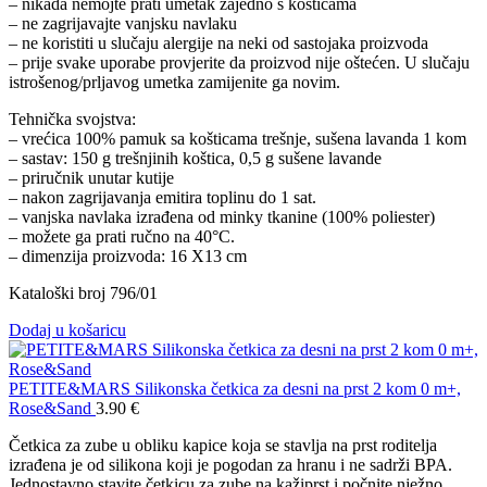
– nikada nemojte prati umetak zajedno s košticama
– ne zagrijavajte vanjsku navlaku
– ne koristiti u slučaju alergije na neki od sastojaka proizvoda
– prije svake uporabe provjerite da proizvod nije oštećen. U slučaju
istrošenog/prljavog umetka zamijenite ga novim.
Tehnička svojstva:
– vrećica 100% pamuk sa košticama trešnje, sušena lavanda 1 kom
– sastav: 150 g trešnjinih koštica, 0,5 g sušene lavande
– priručnik unutar kutije
– nakon zagrijavanja emitira toplinu do 1 sat.
– vanjska navlaka izrađena od minky tkanine (100% poliester)
– možete ga prati ručno na 40°C.
– dimenzija proizvoda: 16 X13 cm
Kataloški broj 796/01
Dodaj u košaricu
PETITE&MARS Silikonska četkica za desni na prst 2 kom 0 m+,
Rose&Sand
3.90
€
Četkica za zube u obliku kapice koja se stavlja na prst roditelja
izrađena je od silikona koji je pogodan za hranu i ne sadrži BPA.
Jednostavno stavite četkicu za zube na kažiprst i počnite nježno