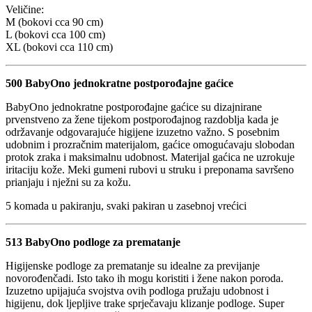
Veličine:
M (bokovi cca 90 cm)
L (bokovi cca 100 cm)
XL (bokovi cca 110 cm)
500 BabyOno jednokratne postporođajne gaćice
BabyOno jednokratne postporođajne gaćice su dizajnirane
prvenstveno za žene tijekom postporođajnog razdoblja kada je
održavanje odgovarajuće higijene izuzetno važno. S posebnim
udobnim i prozračnim materijalom, gaćice omogućavaju slobodan
protok zraka i maksimalnu udobnost. Materijal gaćica ne uzrokuje
iritaciju kože. Meki gumeni rubovi u struku i preponama savršeno
prianjaju i nježni su za kožu.
5 komada u pakiranju, svaki pakiran u zasebnoj vrećici
513 BabyOno podloge za prematanje
Higijenske podloge za prematanje su idealne za previjanje
novorođenčadi. Isto tako ih mogu koristiti i žene nakon poroda.
Izuzetno upijajuća svojstva ovih podloga pružaju udobnost i
higijenu, dok ljepljive trake sprječavaju klizanje podloge. Super