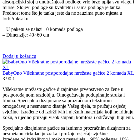
absorpcijski sloj u unutrašnjosti podloge vrlo brzo upija svu vlagu i
mirise. Slojevi podloge su kvalitetni i sama podloga je tanka.
Prednost tome što je tanka jeste da ne zauzima puno mjesta u
torbi/ruksaku.
– U paketu se nalazi 10 komada podloga
– Dimenzije: 40×60 cm
Dodaj u košaricu
BabyOno Višekratne postporođajne mrežaste gaćice 2 komada XL
3.90
€
Višekratne mrežaste gaćice dizajnirane prvenstveno za žene u
postporođajnom razdoblju. Omogućavaju podupiranje struka i
trbuha. Specijalno dizajnirane sa prozračnom teksturom
omogućavaju nesmetano disanje Vašeg tijela, te pružaju osjećaj
svježine. Izrađene od izdržljivih i nježnih materijala koji ne iritiraju
kožu, a ujedno pružaju visok stupanj komfora i održavaju higijenu.
Specijalno dizajnirane gaćice sa iznimno prozračnim dizajnom za
nesmetanu cirkulaciju zraka i pružaju osjećaj svježine
Izrađene od izdržljivog i mekog materijala – 90% poliester, 10%