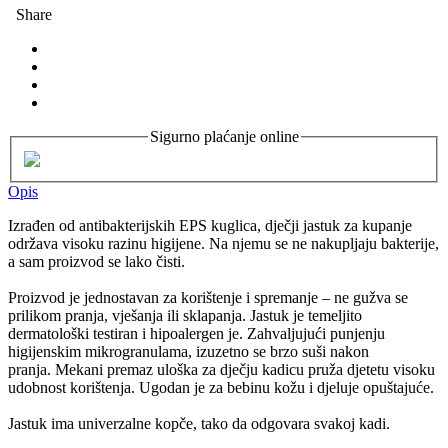
Share
Sigurno plaćanje online
Opis
Izrađen od antibakterijskih EPS kuglica, dječji jastuk za kupanje
održava visoku razinu higijene. Na njemu se ne nakupljaju bakterije,
a sam proizvod se lako čisti.
Proizvod je jednostavan za korištenje i spremanje – ne gužva se
prilikom pranja, vješanja ili sklapanja. Jastuk je temeljito
dermatološki testiran i hipoalergen je. Zahvaljujući punjenju
higijenskim mikrogranulama, izuzetno se brzo suši nakon
pranja. Mekani premaz uloška za dječju kadicu pruža djetetu visoku
udobnost korištenja. Ugodan je za bebinu kožu i djeluje opuštajuće.
Jastuk ima univerzalne kopče, tako da odgovara svakoj kadi.