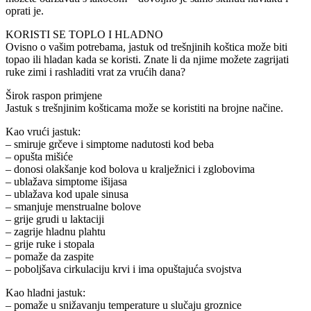
oprati je.
KORISTI SE TOPLO I HLADNO
Ovisno o vašim potrebama, jastuk od trešnjinih koštica može biti
topao ili hladan kada se koristi. Znate li da njime možete zagrijati
ruke zimi i rashladiti vrat za vrućih dana?
Širok raspon primjene
Jastuk s trešnjinim košticama može se koristiti na brojne načine.
Kao vrući jastuk:
– smiruje grčeve i simptome nadutosti kod beba
– opušta mišiće
– donosi olakšanje kod bolova u kralježnici i zglobovima
– ublažava simptome išijasa
– ublažava kod upale sinusa
– smanjuje menstrualne bolove
– grije grudi u laktaciji
– zagrije hladnu plahtu
– grije ruke i stopala
– pomaže da zaspite
– poboljšava cirkulaciju krvi i ima opuštajuća svojstva
Kao hladni jastuk:
– pomaže u snižavanju temperature u slučaju groznice