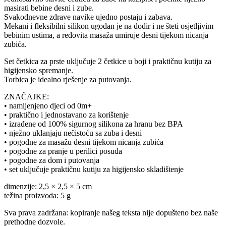
masirati bebine desni i zube.
Svakodnevne zdrave navike ujedno postaju i zabava.
Mekani i fleksibilni silikon ugodan je na dodir i ne šteti osjetljivim
bebinim ustima, a redovita masaža umiruje desni tijekom nicanja
zubića.
Set četkica za prste uključuje 2 četkice u boji i praktičnu kutiju za
higijensko spremanje.
Torbica je idealno rješenje za putovanja.
ZNAČAJKE:
• namijenjeno djeci od 0m+
• praktično i jednostavano za korištenje
• izrađene od 100% sigurnog silikona za hranu bez BPA
• nježno uklanjaju nečistoću sa zuba i desni
• pogodne za masažu desni tijekom nicanja zubića
• pogodne za pranje u perilici posuđa
• pogodne za dom i putovanja
• set uključuje praktičnu kutiju za higijensko skladištenje
dimenzije: 2,5 × 2,5 × 5 cm
težina proizvoda: 5 g
Sva prava zadržana: kopiranje našeg teksta nije dopušteno bez naše
prethodne dozvole.