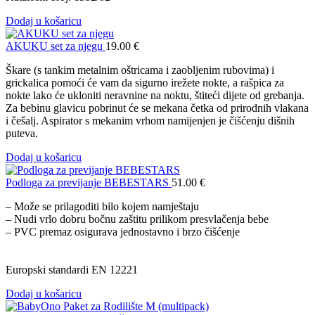
Dodaj u košaricu
AKUKU set za njegu
19.00
€
Škare (s tankim metalnim oštricama i zaobljenim rubovima) i
grickalica pomoći će vam da sigurno irežete nokte, a rašpica za
nokte lako će ukloniti neravnine na noktu, štiteći dijete od grebanja.
Za bebinu glavicu pobrinut će se mekana četka od prirodnih vlakana
i češalj. Aspirator s mekanim vrhom namijenjen je čišćenju dišnih
puteva.
Dodaj u košaricu
Podloga za previjanje BEBESTARS
51.00
€
– Može se prilagoditi bilo kojem namještaju
– Nudi vrlo dobru bočnu zaštitu prilikom presvlačenja bebe
– PVC premaz osigurava jednostavno i brzo čišćenje
Europski standardi EN 12221
Dodaj u košaricu