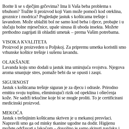
Borite li se s dječjim grčevima? Ima li Vaša beba problema s
trbuhom? Tražite li proizvod koji Vam može pomoći kod oteklina,
groznice i modrica? Pogledajte jastuk s košticama trešnje i
lavandom. Može ublažiti bol ne samo kod beba i djece, probajte i u
slučaju bolne mjesečnice, upale sinusa ili uboda insekta. Možete
prethodno zagrijati ili ohladiti umetak – prema Vašim potrebama.
VISOKA KVALITETA
Proizvod je proizveden u Poljskoj. Za pripremu umetka koristili smo
vrhunske koštice trešnje i sušenu lavandu.
OLAKŠANJE
Lavanda koju smo dodali u jastuk ima umirujuća svojstva. Njegova
aroma smanjuje stres, pomaže bebi da se opusti i zaspi.
SIGURNOST
Jastuk s košticama trešnje siguran je za djecu i odrasle. Prirodno
emitira svoju toplinu, eliminirajući rizik od opeklina i oštećenja
kože. Ne sadrži tekućine koje bi se mogle proliti. To je certificirani
medicinski proizvod.
MEKOĆA
Jastuk s trešnjinim košticama skriven je u mekanoj presvlaci.
Napravili smo ga od minky tkanine ugodne na dodir. Higijenu
možete održavati s lakoćom – dovoljno je samo skinuti navlaku i