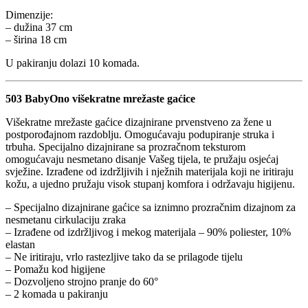
Dimenzije:
– dužina 37 cm
– širina 18 cm
U pakiranju dolazi 10 komada.
503 BabyOno višekratne mrežaste gaćice
Višekratne mrežaste gaćice dizajnirane prvenstveno za žene u
postporođajnom razdoblju. Omogućavaju podupiranje struka i
trbuha. Specijalno dizajnirane sa prozračnom teksturom
omogućavaju nesmetano disanje Vašeg tijela, te pružaju osjećaj
svježine. Izrađene od izdržljivih i nježnih materijala koji ne iritiraju
kožu, a ujedno pružaju visok stupanj komfora i održavaju higijenu.
– Specijalno dizajnirane gaćice sa iznimno prozračnim dizajnom za
nesmetanu cirkulaciju zraka
– Izrađene od izdržljivog i mekog materijala – 90% poliester, 10%
elastan
– Ne iritiraju, vrlo rastezljive tako da se prilagode tijelu
– Pomažu kod higijene
– Dozvoljeno strojno pranje do 60°
– 2 komada u pakiranju