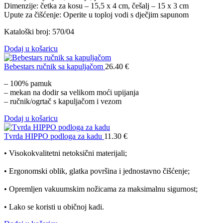
Dimenzije: četka za kosu – 15,5 x 4 cm, češalj – 15 x 3 cm
Upute za čišćenje: Operite u toploj vodi s dječjim sapunom
Kataloški broj: 570/04
Dodaj u košaricu
Bebestars ručnik sa kapuljačom
26.40
€
– 100% pamuk
– mekan na dodir sa velikom moći upijanja
– ručnik/ogrtač s kapuljačom i vezom
Dodaj u košaricu
Tvrda HIPPO podloga za kadu
11.30
€
• Visokokvalitetni netoksični materijali;
• Ergonomski oblik, glatka površina i jednostavno čišćenje;
• Opremljen vakuumskim nožicama za maksimalnu sigurnost;
• Lako se koristi u običnoj kadi.