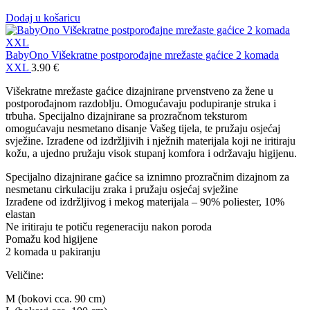
Dodaj u košaricu
BabyOno Višekratne postporođajne mrežaste gaćice 2 komada
XXL
3.90
€
Višekratne mrežaste gaćice dizajnirane prvenstveno za žene u
postporođajnom razdoblju. Omogućavaju podupiranje struka i
trbuha. Specijalno dizajnirane sa prozračnom teksturom
omogućavaju nesmetano disanje Vašeg tijela, te pružaju osjećaj
svježine. Izrađene od izdržljivih i nježnih materijala koji ne iritiraju
kožu, a ujedno pružaju visok stupanj komfora i održavaju higijenu.
Specijalno dizajnirane gaćice sa iznimno prozračnim dizajnom za
nesmetanu cirkulaciju zraka i pružaju osjećaj svježine
Izrađene od izdržljivog i mekog materijala – 90% poliester, 10%
elastan
Ne iritiraju te potiču regeneraciju nakon poroda
Pomažu kod higijene
2 komada u pakiranju
Veličine:
M (bokovi cca. 90 cm)