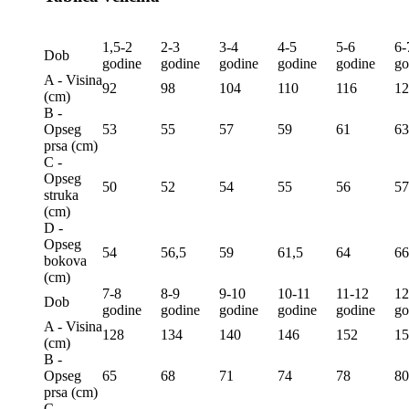
1,5-2
2-3
3-4
4-5
5-6
6-
Dob
godine
godine
godine
godine
godine
go
A - Visina
92
98
104
110
116
12
(сm)
B -
Opseg
53
55
57
59
61
63
prsa (сm)
C -
Opseg
50
52
54
55
56
57
struka
(сm)
D -
Opseg
54
56,5
59
61,5
64
66
bokova
(сm)
7-8
8-9
9-10
10-11
11-12
12
Dob
godine
godine
godine
godine
godine
go
A - Visina
128
134
140
146
152
15
(сm)
B -
Opseg
65
68
71
74
78
80
prsa (сm)
C -