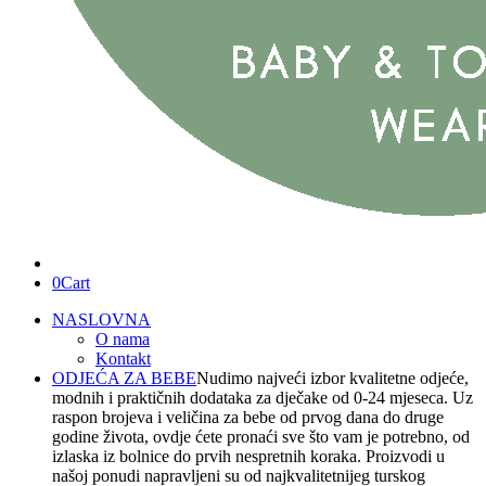
0
Cart
NASLOVNA
O nama
Kontakt
ODJEĆA ZA BEBE
Nudimo najveći izbor kvalitetne odjeće,
modnih i praktičnih dodataka za dječake od 0-24 mjeseca. Uz
raspon brojeva i veličina za bebe od prvog dana do druge
godine života, ovdje ćete pronaći sve što vam je potrebno, od
izlaska iz bolnice do prvih nespretnih koraka. Proizvodi u
našoj ponudi napravljeni su od najkvalitetnijeg turskog