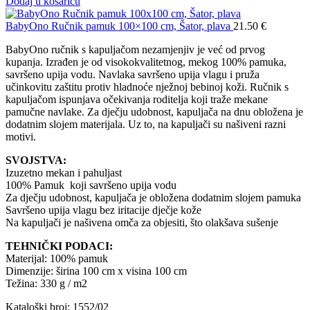
Dodaj u košaricu
BabyOno Ručnik pamuk 100×100 cm, Šator, plava
21.50
€
BabyOno ručnik s kapuljačom nezamjenjiv je već od prvog
kupanja. Izrađen je od visokokvalitetnog, mekog 100% pamuka,
savršeno upija vodu. Navlaka savršeno upija vlagu i pruža
učinkovitu zaštitu protiv hladnoće nježnoj bebinoj koži. Ručnik s
kapuljačom ispunjava očekivanja roditelja koji traže mekane
pamučne navlake. Za dječju udobnost, kapuljača na dnu obložena je
dodatnim slojem materijala. Uz to, na kapuljači su našiveni razni
motivi.
SVOJSTVA:
Izuzetno mekan i pahuljast
100% Pamuk koji savršeno upija vodu
Za dječju udobnost, kapuljača je obložena dodatnim slojem pamuka
Savršeno upija vlagu bez iritacije dječje kože
Na kapuljači je našivena omča za objesiti, što olakšava sušenje
TEHNIČKI PODACI:
Materijal: 100% pamuk
Dimenzije: širina 100 cm x visina 100 cm
Težina: 330 g / m2
Kataloški broj: 1552/02