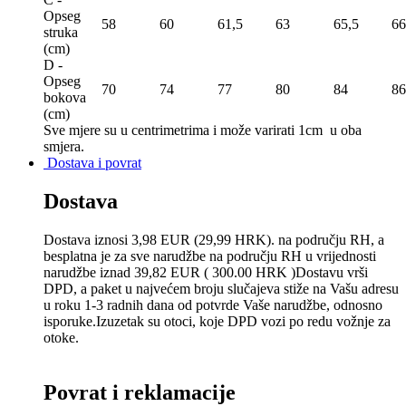
Opseg
58
60
61,5
63
65,5
66
struka
(сm)
D -
Opseg
70
74
77
80
84
86
bokova
(сm)
Sve mjere su u centrimetrima
i može varirati 1cm u oba
smjera.
Dostava i povrat
Dostava
Dostava iznosi 3,98 EUR (29,99 HRK). na području RH, a
besplatna je za sve narudžbe na području RH u vrijednosti
narudžbe iznad 39,82 EUR ( 300.00 HRK )Dostavu vrši
DPD, a paket u najvećem broju slučajeva stiže na Vašu adresu
u roku 1-3 radnih dana od potvrde Vaše narudžbe, odnosno
isporuke.Izuzetak su otoci, koje DPD vozi po redu vožnje za
otoke.
Povrat i reklamacije