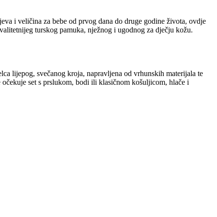
eva i veličina za bebe od prvog dana do druge godine života, ovdje
kvalitetnijeg turskog pamuka, nježnog i ugodnog za dječju kožu.
elca lijepog, svečanog kroja, napravljena od vrhunskih materijala te
 očekuje set s prslukom, bodi ili klasičnom košuljicom, hlače i