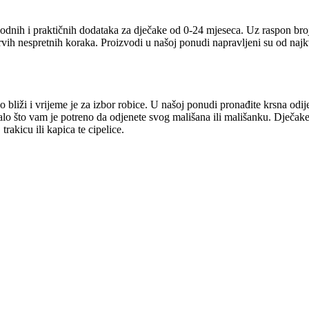
odnih i praktičnih dodataka za dječake od 0-24 mjeseca. Uz raspon broj
prvih nespretnih koraka. Proizvodi u našoj ponudi napravljeni su od naj
 bliži i vrijeme je za izbor robice. U našoj ponudi pronađite krsna odij
talo što vam je potreno da odjenete svog mališana ili mališanku. Dječake
rakicu ili kapica te cipelice.