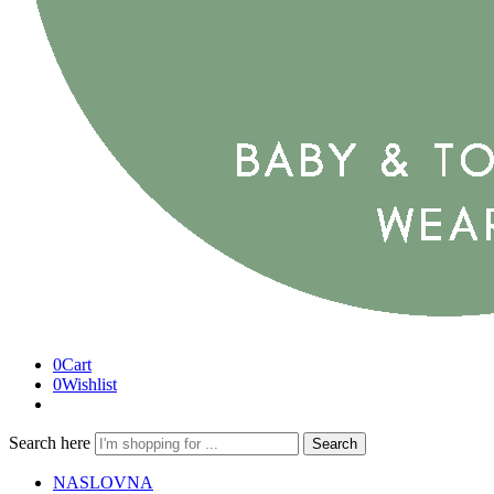
0
Cart
0
Wishlist
Search here
Search
NASLOVNA