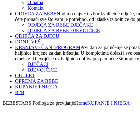
O nama
Kontakt
ODJEĆA ZA BEBE
Nudimo najveći izbor kvalitetne odjeće, m
ćete pronaći sve što vam je potrebno, od izlaska iz bolnice do 
ODJEĆA ZA BEBE DJEČAKE
ODJEĆA ZA BEBE DJEVOJČICE
ODJEĆA ZA DJECU
DONJI VEŠ
KRSNI/SVEČANI PROGRAM
Prvi dan za pamćenje se polako
haljinice krojene za dan krštenja. U kompletima dolazi i sve os
cipelice. Djevojčice uz haljinicu dobivaju i pamučne štramplice, t
DJEČACI
DJEVOJČICE
OUTLET
OPREMA ZA BEBE
KUPANJE I NJEGA
B2B
BEBESTARS Podloga za previjanje
Home
KUPANJE I NJEGA