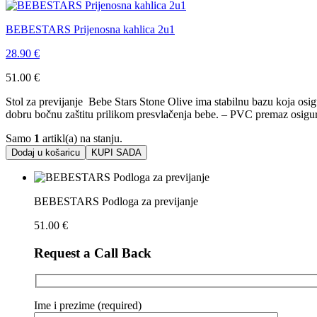
BEBESTARS Prijenosna kahlica 2u1
28.90
€
51.00
€
Stol za previjanje Bebe Stars Stone Olive ima stabilnu bazu koja osig
dobru bočnu zaštitu prilikom presvlačenja bebe. – PVC premaz osigur
Samo
1
artikl(a) na stanju.
Dodaj u košaricu
KUPI SADA
BEBESTARS Podloga za previjanje
51.00
€
Request a Call Back
Ime i prezime (required)