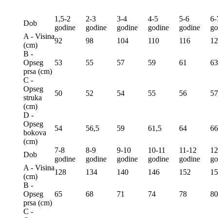
1,5-2
2-3
3-4
4-5
5-6
6-
Dob
godine
godine
godine
godine
godine
go
A - Visina
92
98
104
110
116
12
(сm)
B -
Opseg
53
55
57
59
61
63
prsa (сm)
C -
Opseg
50
52
54
55
56
57
struka
(сm)
D -
Opseg
54
56,5
59
61,5
64
66
bokova
(сm)
7-8
8-9
9-10
10-11
11-12
12
Dob
godine
godine
godine
godine
godine
go
A - Visina
128
134
140
146
152
15
(сm)
B -
Opseg
65
68
71
74
78
80
prsa (сm)
C -