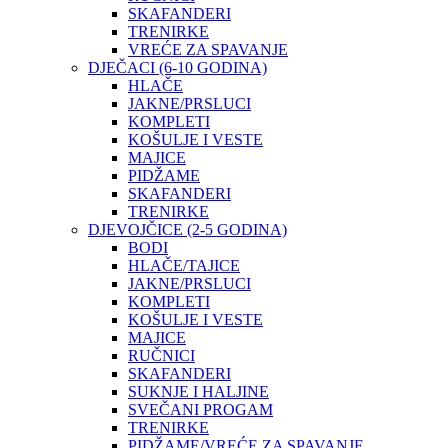
SKAFANDERI
TRENIRKE
VREĆE ZA SPAVANJE
DJEČACI (6-10 GODINA)
HLAČE
JAKNE/PRSLUCI
KOMPLETI
KOŠULJE I VESTE
MAJICE
PIDŽAME
SKAFANDERI
TRENIRKE
DJEVOJČICE (2-5 GODINA)
BODI
HLAČE/TAJICE
JAKNE/PRSLUCI
KOMPLETI
KOŠULJE I VESTE
MAJICE
RUČNICI
SKAFANDERI
SUKNJE I HALJINE
SVEČANI PROGAM
TRENIRKE
PIDŽAME/VREĆE ZA SPAVANJE