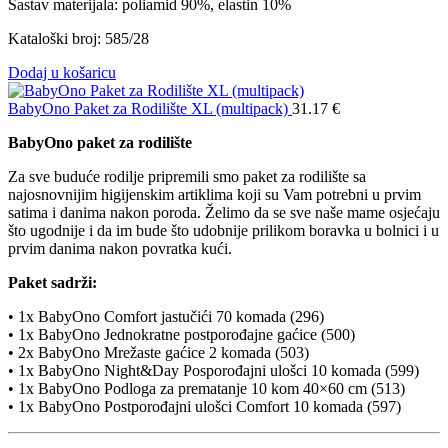
Sastav materijala: poliamid 90%, elastin 10%
Kataloški broj: 585/28
Dodaj u košaricu
BabyOno Paket za Rodilište XL (multipack)
31.17
€
BabyOno paket za rodilište
Za sve buduće rodilje pripremili smo paket za rodilište sa
najosnovnijim higijenskim artiklima koji su Vam potrebni u prvim
satima i danima nakon poroda. Želimo da se sve naše mame osjećaju
što ugodnije i da im bude što udobnije prilikom boravka u bolnici i u
prvim danima nakon povratka kući.
Paket sadrži:
• 1x BabyOno Comfort jastučići 70 komada (296)
• 1x BabyOno Jednokratne postporođajne gaćice (500)
• 2x BabyOno Mrežaste gaćice 2 komada (503)
• 1x BabyOno Night&Day Posporođajni ulošci 10 komada (599)
• 1x BabyOno Podloga za prematanje 10 kom 40×60 cm (513)
• 1x BabyOno Postporođajni ulošci Comfort 10 komada (597)