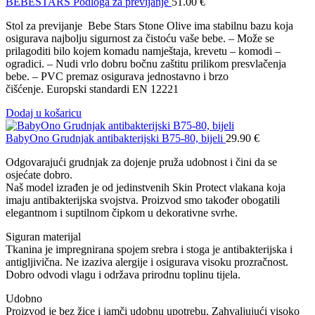
BEBESTARS Podloga za previjanje
51.00
€
Stol za previjanje Bebe Stars Stone Olive ima stabilnu bazu koja
osigurava najbolju sigurnost za čistoću vaše bebe. – Može se
prilagoditi bilo kojem komadu namještaja, krevetu – komodi –
ogradici. – Nudi vrlo dobru bočnu zaštitu prilikom presvlačenja
bebe. – PVC premaz osigurava jednostavno i brzo
čišćenje. Europski standardi EN 12221
Dodaj u košaricu
BabyOno Grudnjak antibakterijski B75-80, bijeli
29.90
€
Odgovarajući grudnjak za dojenje pruža udobnost i čini da se
osjećate dobro.
Naš model izrađen je od jedinstvenih Skin Protect vlakana koja
imaju antibakterijska svojstva. Proizvod smo također obogatili
elegantnom i suptilnom čipkom u dekorativne svrhe.
Siguran materijal
Tkanina je impregnirana spojem srebra i stoga je antibakterijska i
antigljivična. Ne izaziva alergije i osigurava visoku prozračnost.
Dobro odvodi vlagu i održava prirodnu toplinu tijela.
Udobno
Proizvod je bez žice i jamči udobnu upotrebu. Zahvaljujući visoko