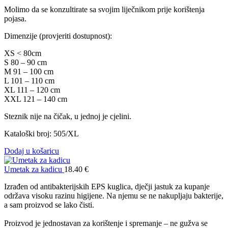
Molimo da se konzultirate sa svojim liječnikom prije korištenja
pojasa.
Dimenzije (provjeriti dostupnost):
XS < 80cm
S 80 – 90 cm
M 91 – 100 cm
L 101 – 110 cm
XL 111 – 120 cm
XXL 121 – 140 cm
Steznik nije na čičak, u jednoj je cjelini.
Kataloški broj: 505/XL
Dodaj u košaricu
Umetak za kadicu
18.40
€
Izrađen od antibakterijskih EPS kuglica, dječji jastuk za kupanje
održava visoku razinu higijene. Na njemu se ne nakupljaju bakterije,
a sam proizvod se lako čisti.
Proizvod je jednostavan za korištenje i spremanje – ne gužva se