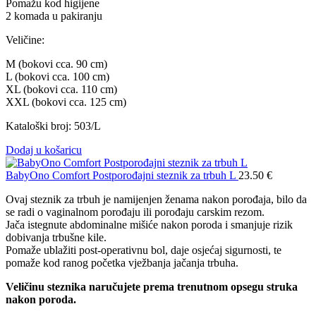
Pomažu kod higijene
2 komada u pakiranju
Veličine:
M (bokovi cca. 90 cm)
L (bokovi cca. 100 cm)
XL (bokovi cca. 110 cm)
XXL (bokovi cca. 125 cm)
Kataloški broj: 503/L
Dodaj u košaricu
BabyOno Comfort Postporođajni steznik za trbuh L
23.50
€
Ovaj steznik za trbuh je namijenjen ženama nakon porođaja, bilo da
se radi o vaginalnom porođaju ili porođaju carskim rezom.
Jača istegnute abdominalne mišiće nakon poroda i smanjuje rizik
dobivanja trbušne kile.
Pomaže ublažiti post-operativnu bol, daje osjećaj sigurnosti, te
pomaže kod ranog početka vježbanja jačanja trbuha.
Veličinu steznika naručujete prema trenutnom opsegu struka
nakon poroda.