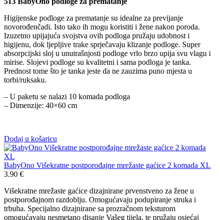
513 BabyOno podloge za prematanje
Higijenske podloge za prematanje su idealne za previjanje
novorođenčadi. Isto tako ih mogu koristiti i žene nakon poroda.
Izuzetno upijajuća svojstva ovih podloga pružaju udobnost i
higijenu, dok ljepljive trake sprječavaju klizanje podloge. Super
absorpcijski sloj u unutrašnjosti podloge vrlo brzo upija svu vlagu i
mirise. Slojevi podloge su kvalitetni i sama podloga je tanka.
Prednost tome što je tanka jeste da ne zauzima puno mjesta u
torbi/ruksaku.
– U paketu se nalazi 10 komada podloga
– Dimenzije: 40×60 cm
Dodaj u košaricu
BabyOno Višekratne postporođajne mrežaste gaćice 2 komada XL
3.90
€
Višekratne mrežaste gaćice dizajnirane prvenstveno za žene u
postporođajnom razdoblju. Omogućavaju podupiranje struka i
trbuha. Specijalno dizajnirane sa prozračnom teksturom
omogućavaju nesmetano disanje Vašeg tijela, te pružaju osjećaj