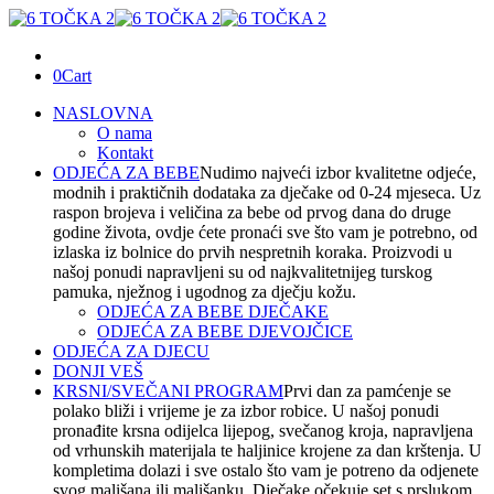
0
Cart
NASLOVNA
O nama
Kontakt
ODJEĆA ZA BEBE
Nudimo najveći izbor kvalitetne odjeće,
modnih i praktičnih dodataka za dječake od 0-24 mjeseca. Uz
raspon brojeva i veličina za bebe od prvog dana do druge
godine života, ovdje ćete pronaći sve što vam je potrebno, od
izlaska iz bolnice do prvih nespretnih koraka. Proizvodi u
našoj ponudi napravljeni su od najkvalitetnijeg turskog
pamuka, nježnog i ugodnog za dječju kožu.
ODJEĆA ZA BEBE DJEČAKE
ODJEĆA ZA BEBE DJEVOJČICE
ODJEĆA ZA DJECU
DONJI VEŠ
KRSNI/SVEČANI PROGRAM
Prvi dan za pamćenje se
polako bliži i vrijeme je za izbor robice. U našoj ponudi
pronađite krsna odijelca lijepog, svečanog kroja, napravljena
od vrhunskih materijala te haljinice krojene za dan krštenja. U
kompletima dolazi i sve ostalo što vam je potreno da odjenete
svog mališana ili mališanku. Dječake očekuje set s prslukom,