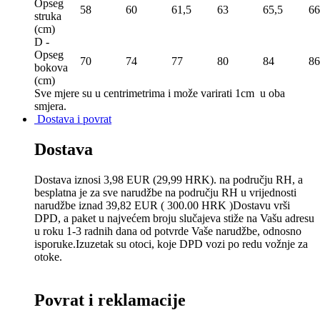
Opseg
58
60
61,5
63
65,5
66
struka
(сm)
D -
Opseg
70
74
77
80
84
86
bokova
(сm)
Sve mjere su u centrimetrima
i može varirati 1cm u oba
smjera.
Dostava i povrat
Dostava
Dostava iznosi 3,98 EUR (29,99 HRK). na području RH, a
besplatna je za sve narudžbe na području RH u vrijednosti
narudžbe iznad 39,82 EUR ( 300.00 HRK )Dostavu vrši
DPD, a paket u najvećem broju slučajeva stiže na Vašu adresu
u roku 1-3 radnih dana od potvrde Vaše narudžbe, odnosno
isporuke.Izuzetak su otoci, koje DPD vozi po redu vožnje za
otoke.
Povrat i reklamacije