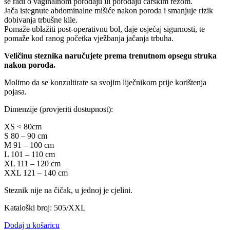
se radi o vaginalnom porođaju ili porođaju carskim rezom.
Jača istegnute abdominalne mišiće nakon poroda i smanjuje rizik
dobivanja trbušne kile.
Pomaže ublažiti post-operativnu bol, daje osjećaj sigurnosti, te
pomaže kod ranog početka vježbanja jačanja trbuha.
Veličinu steznika naručujete prema trenutnom opsegu struka
nakon poroda.
Molimo da se konzultirate sa svojim liječnikom prije korištenja
pojasa.
Dimenzije (provjeriti dostupnost):
XS < 80cm
S 80 – 90 cm
M 91 – 100 cm
L 101 – 110 cm
XL 111 – 120 cm
XXL 121 – 140 cm
Steznik nije na čičak, u jednoj je cjelini.
Kataloški broj: 505/XXL
Dodaj u košaricu