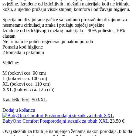
svježine. Izrađene od izdržljivih i nježnih materijala koji ne iritiraju
kožu, a ujedno pružaju visok stupanj komfora i održavaju higijenu.
Specijalno dizajnirane gaćice sa iznimno prozračnim dizajnom za
nesmetanu cirkulaciju zraka i pružaju osjećaj svježine
Izrađene od izdržljivog i mekog materijala – 90% poliester, 10%
elastan
Ne iritiraju te potiču regeneraciju nakon poroda
Pomažu kod higijene
2 komada u pakiranju
Veličine:
M (bokovi cca. 90 cm)
L (bokovi cca. 100 cm)
XL (bokovi cca. 110 cm)
XXL (bokovi cca. 125 cm)
Kataloški broj: 503/XL
Dodaj u košaricu
BabyOno Comfort Postporođajni steznik za trbuh XXL
23.50
€
Ovaj steznik za trbuh je namijenjen ženama nakon porođaja, bilo da