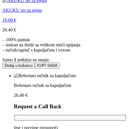
AKUKU set za njegu
19.00
€
26.40
€
– 100% pamuk
– mekan na dodir sa velikom moći upijanja
– ručnik/ogrtač s kapuljačom i vezom
Samo
1
artikl(a) na stanju.
Dodaj u košaricu
KUPI SADA
Bebestars ručnik sa kapuljačom
26.40
€
Request a Call Back
Ime i prezime (required)