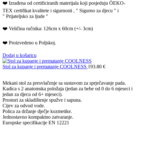
❤️ Izrađena od certificiranih materijala koji posjeduju ÖEKO-
TEX certifikat kvalitete i sigurnosti , " Sigurno za djecu " i
" Prijateljsko za ljude "
❤️ Veličina ručnika: 126cm x 60cm (+/- 3cm)
❤️ Proizvedeno u Poljskoj.
Dodaj u košaricu
Stol za kupanje i prematanje COOLNESS
193.80
€
Mekani stol za presvlačenje sa sustavom za sprječavanje pada.
Kadica s 2 anatomska položaja (jedan za bebe od 0 do 6 mjeseci i
jedan za djecu od 6+ mjeseci).
Prostori za skladištenje spužve i sapuna.
Cijev za odvod vode.
Polica za držanje dječje kozmetike.
Jednostavno kompaktno zatvaranje.
Europske specifikacije EN 12221