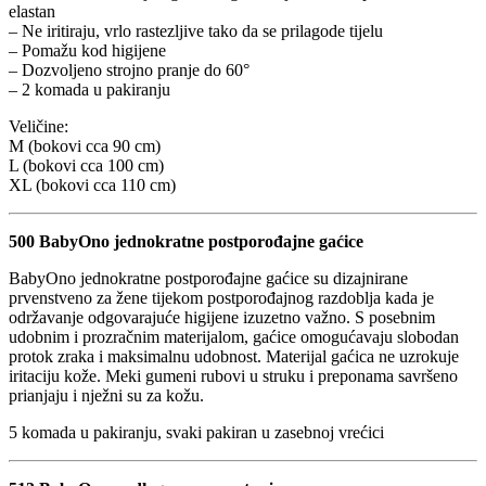
elastan
– Ne iritiraju, vrlo rastezljive tako da se prilagode tijelu
– Pomažu kod higijene
– Dozvoljeno strojno pranje do 60°
– 2 komada u pakiranju
Veličine:
M (bokovi cca 90 cm)
L (bokovi cca 100 cm)
XL (bokovi cca 110 cm)
500 BabyOno jednokratne postporođajne gaćice
BabyOno jednokratne postporođajne gaćice su dizajnirane
prvenstveno za žene tijekom postporođajnog razdoblja kada je
održavanje odgovarajuće higijene izuzetno važno. S posebnim
udobnim i prozračnim materijalom, gaćice omogućavaju slobodan
protok zraka i maksimalnu udobnost. Materijal gaćica ne uzrokuje
iritaciju kože. Meki gumeni rubovi u struku i preponama savršeno
prianjaju i nježni su za kožu.
5 komada u pakiranju, svaki pakiran u zasebnoj vrećici