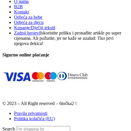
O nama
B2B
Kontakt
Odjeća za bebe
Odjeća za djecu
Kupanje/Dječiji tekstil
Zadnji brojevi
Iskoristite priliku i pronađite artikle po super
cijenama. Ali požurite, jer ne kaže se uzalud: Tko prvi
njegova dekica!
Sigurno online plaćanje
© 2023 – All Right reserved – 6točka2 !
Pravila privatnosti
Politika kolačića (EU)
Search