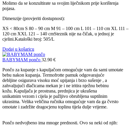
Molimo da se konzultirate sa svojim liječnikom prije korištenja
pojasa.
Dimenzije (provjeriti dostupnost):
XS < 80cm S 80 – 90 cm M 91 – 100 cm L 101 – 110 cm XL 111 –
120 cm XXL 121 – 140 cmSteznik nije na čičak, u jednoj je
cjelini.Kataloški broj: 505/L
Dodaj u košaricu
BABYMAM pončo
32.90
€
Pončo za kupanje s kapuljačom omogućuje vam da sami umotate
bebu nakon kupanja. Termofrotte pamuk odgovarajuće
debljine osigurava visoku moć upijanja i brzo sušenje , a
zahvaljujući dlačicama mekan je i ne iritira nježnu bebinu
kožu. Kapuljača je prostrana, prednjica je ukrašena
unikatnim vezom i cijela je pažljivo obrubljena suptilnim
ukrasima. Velika veličina ručnika omogućuje vam da ga čvrsto
omotate i zadržite dragocjenu toplinu tijela dulje vrijeme.
Pončo nedvojbeno ima mnoge prednosti. Ovo su neki od njih: