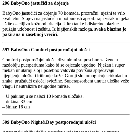
296 BabyOno jastučići za dojenje
BabyOno jastučići za dojenje 70 komada, prozračni, nježni te vrlo
kvalitetni. Slojevi na jastučiću u potpunosti apsorbiraju višak mlijeka
i štite osjetljivu kožu od iritacija. Ultra tanke i diskretne blazine
pružaju udobnost i zaštitu. Iz higijenskih razloga,
svaka blazina je
pakirana u zasebnoj vrećici
.
597 BabyOno Comfort postporođajni ulošci
Comfort postporođajni ulošci dizajnirani su posebno za žene u
razdoblju puerperiuma kako bi se osjećale ugodno. Nježan i super
mekan unutarnji sloj i posebno valovita površina sprječavaju
lijepljenje uloška i iritiranje kože. Gornji sloj omogućuje cirkulaciju
zraka, pružajući osjećaj svježine. Superapsorbent unutar uloška veže
vlagu i neutralizira neugodne mirise.
– U pakiranju se nalazi 10 komada uložaka.
– dužina: 33 cm
– širina: 16 cm
599 BabyOno Night&Day postporođajni ulošci