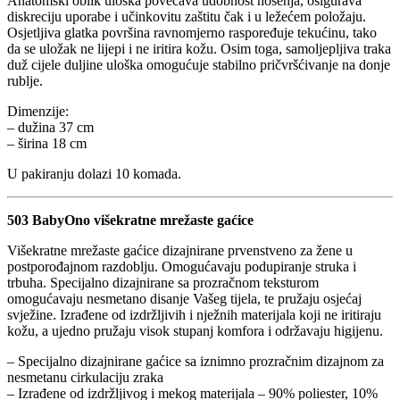
Anatomski oblik uloška povećava udobnost nošenja, osigurava
diskreciju uporabe i učinkovitu zaštitu čak i u ležećem položaju.
Osjetljiva glatka površina ravnomjerno raspoređuje tekućinu, tako
da se uložak ne lijepi i ne iritira kožu. Osim toga, samoljepljiva traka
duž cijele duljine uloška omogućuje stabilno pričvršćivanje na donje
rublje.
Dimenzije:
– dužina 37 cm
– širina 18 cm
U pakiranju dolazi 10 komada.
503 BabyOno višekratne mrežaste gaćice
Višekratne mrežaste gaćice dizajnirane prvenstveno za žene u
postporođajnom razdoblju. Omogućavaju podupiranje struka i
trbuha. Specijalno dizajnirane sa prozračnom teksturom
omogućavaju nesmetano disanje Vašeg tijela, te pružaju osjećaj
svježine. Izrađene od izdržljivih i nježnih materijala koji ne iritiraju
kožu, a ujedno pružaju visok stupanj komfora i održavaju higijenu.
– Specijalno dizajnirane gaćice sa iznimno prozračnim dizajnom za
nesmetanu cirkulaciju zraka
– Izrađene od izdržljivog i mekog materijala – 90% poliester, 10%