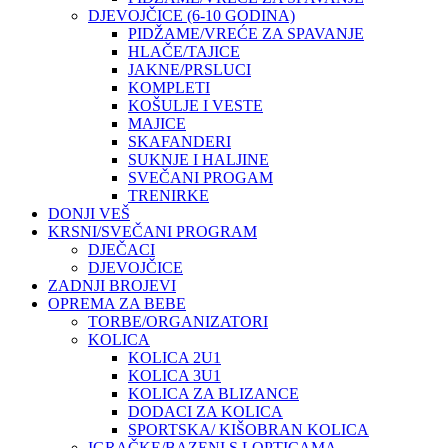
DJEVOJČICE (6-10 GODINA)
PIDŽAME/VREĆE ZA SPAVANJE
HLAČE/TAJICE
JAKNE/PRSLUCI
KOMPLETI
KOŠULJE I VESTE
MAJICE
SKAFANDERI
SUKNJE I HALJINE
SVEČANI PROGAM
TRENIRKE
DONJI VEŠ
KRSNI/SVEČANI PROGRAM
DJEČACI
DJEVOJČICE
ZADNJI BROJEVI
OPREMA ZA BEBE
TORBE/ORGANIZATORI
KOLICA
KOLICA 2U1
KOLICA 3U1
KOLICA ZA BLIZANCE
DODACI ZA KOLICA
SPORTSKA/ KIŠOBRAN KOLICA
IGRAČKE/BAZENI S LOPTICAMA