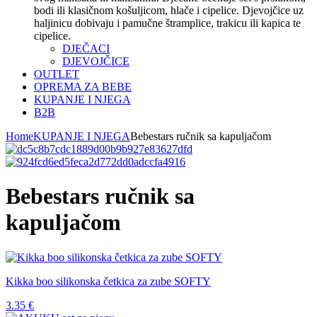
bodi ili klasičnom košuljicom, hlače i cipelice. Djevojčice uz
haljinicu dobivaju i pamučne štramplice, trakicu ili kapica te
cipelice.
DJEČACI
DJEVOJČICE
OUTLET
OPREMA ZA BEBE
KUPANJE I NJEGA
B2B
Home
KUPANJE I NJEGA
Bebestars ručnik sa kapuljačom
Bebestars ručnik sa
kapuljačom
Kikka boo silikonska četkica za zube SOFTY
3.35
€