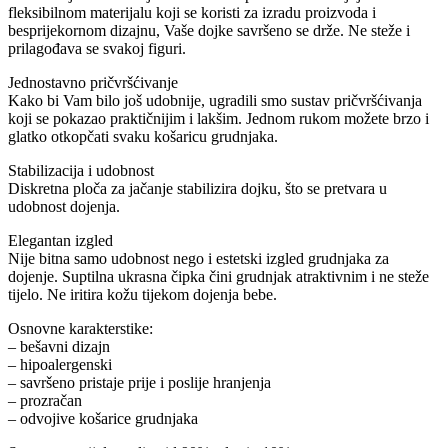
fleksibilnom materijalu koji se koristi za izradu proizvoda i
besprijekornom dizajnu, Vaše dojke savršeno se drže. Ne steže i
prilagođava se svakoj figuri.
Jednostavno pričvršćivanje
Kako bi Vam bilo još udobnije, ugradili smo sustav pričvršćivanja
koji se pokazao praktičnijim i lakšim. Jednom rukom možete brzo i
glatko otkopčati svaku košaricu grudnjaka.
Stabilizacija i udobnost
Diskretna ploča za jačanje stabilizira dojku, što se pretvara u
udobnost dojenja.
Elegantan izgled
Nije bitna samo udobnost nego i estetski izgled grudnjaka za
dojenje. Suptilna ukrasna čipka čini grudnjak atraktivnim i ne steže
tijelo. Ne iritira kožu tijekom dojenja bebe.
Osnovne karakterstike:
– bešavni dizajn
– hipoalergenski
– savršeno pristaje prije i poslije hranjenja
– prozračan
– odvojive košarice grudnjaka