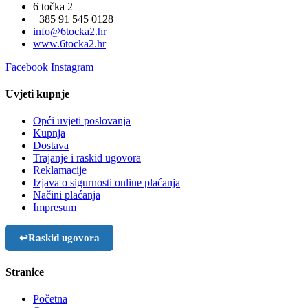
6 točka 2
+385 91 545 0128
info@6tocka2.hr
www.6tocka2.hr
Facebook
Instagram
Uvjeti kupnje
Opći uvjeti poslovanja
Kupnja
Dostava
Trajanje i raskid ugovora
Reklamacije
Izjava o sigurnosti online plaćanja
Načini plaćanja
Impresum
↩
Raskid ugovora
Stranice
Početna