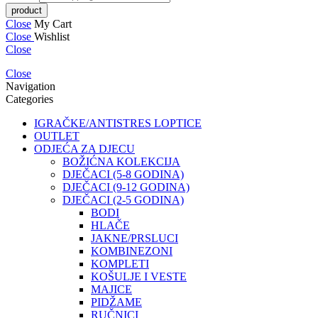
Close
My Cart
Close
Wishlist
Close
Close
Navigation
Categories
IGRAČKE/ANTISTRES LOPTICE
OUTLET
ODJEĆA ZA DJECU
BOŽIĆNA KOLEKCIJA
DJEČACI (5-8 GODINA)
DJEČACI (9-12 GODINA)
DJEČACI (2-5 GODINA)
BODI
HLAČE
JAKNE/PRSLUCI
KOMBINEZONI
KOMPLETI
KOŠULJE I VESTE
MAJICE
PIDŽAME
RUČNICI