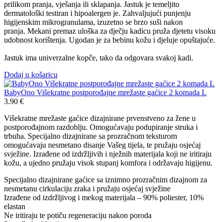
prilikom pranja, vješanja ili sklapanja. Jastuk je temeljito
dermatološki testiran i hipoalergen je. Zahvaljujući punjenju
higijenskim mikrogranulama, izuzetno se brzo suši nakon
pranja. Mekani premaz uloška za dječju kadicu pruža djetetu visoku
udobnost korištenja. Ugodan je za bebinu kožu i djeluje opuštajuće.
Jastuk ima univerzalne kopče, tako da odgovara svakoj kadi.
Dodaj u košaricu
BabyOno Višekratne postporođajne mrežaste gaćice 2 komada L
3.90
€
Višekratne mrežaste gaćice dizajnirane prvenstveno za žene u
postporođajnom razdoblju. Omogućavaju podupiranje struka i
trbuha. Specijalno dizajnirane sa prozračnom teksturom
omogućavaju nesmetano disanje Vašeg tijela, te pružaju osjećaj
svježine. Izrađene od izdržljivih i nježnih materijala koji ne iritiraju
kožu, a ujedno pružaju visok stupanj komfora i održavaju higijenu.
Specijalno dizajnirane gaćice sa iznimno prozračnim dizajnom za
nesmetanu cirkulaciju zraka i pružaju osjećaj svježine
Izrađene od izdržljivog i mekog materijala – 90% poliester, 10%
elastan
Ne iritiraju te potiču regeneraciju nakon poroda