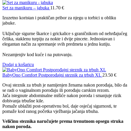
Set za manikuru – jabuka
11.70
€
Izuzetno koristan i praktičan pribor za njegu u torbici u obliku
jabuke.
Uključuje sigurne škarice i grickalice s graničnikom od nehrđajućeg
čelika, staklenu turpiju za nokte i dvije pincete. Jednostavan i
elegantan način za spremanje svih predmeta u jednu kutiju.
Nezamjenjiv kod kuće i na putovanju.
Dodaj u košaricu
BabyOno Comfort Postporođajni steznik za trbuh XL
23.50
€
Ovaj steznik za trbuh je namijenjen ženama nakon porođaja, bilo da
se radi o vaginalnom porođaju ili porođaju carskim rezom.
Jača istegnute abdominalne mišiće nakon poroda i smanjuje rizik
dobivanja trbušne kile.
Pomaže ublažiti post-operativnu bol, daje osjećaj sigurnosti, te
pomaže kod ranog početka vježbanja jačanja trbuha.
Veličinu steznika naručujete prema trenutnom opsegu struka
nakon poroda.