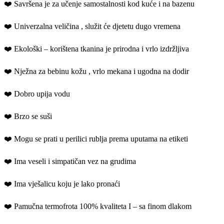
❤️ Savršena je za učenje samostalnosti kod kuće i na bazenu
❤️ Univerzalna veličina , služit će djetetu dugo vremena
❤️ Ekološki – korištena tkanina je prirodna i vrlo izdržljiva
❤️ Nježna za bebinu kožu , vrlo mekana i ugodna na dodir
❤️ Dobro upija vodu
❤️ Brzo se suši
❤️ Mogu se prati u perilici rublja prema uputama na etiketi
❤️ Ima veseli i simpatičan vez na grudima
❤️ Ima vješalicu koju je lako pronaći
❤️ Pamučna termofrota 100% kvaliteta I – sa finom dlakom