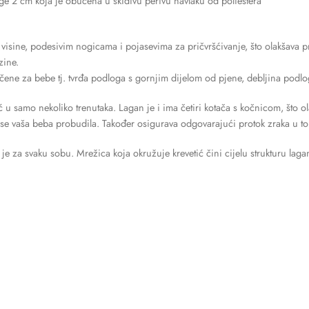
ge 2 cm koja je obučena u skidivu perivu navlaku od poliestera
 visine, podesivim nogicama i pojasevima za pričvršćivanje, što olakšava pr
zine.
ene za bebe tj. tvrđa podloga s gornjim dijelom od pjene, debljina podlo
etić u samo nekoliko trenutaka. Lagan je i ima četiri kotača s kočnicom, š
i se vaša beba probudila. Također osigurava odgovarajući protok zraka u t
n je za svaku sobu. Mrežica koja okružuje krevetić čini cijelu strukturu l