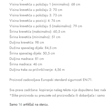
Visina krevetića u položaju 1 (minimalno): 68 cm
Visina krevetića u položaju 2: 70 cm
Visina krevetića u položaju 3: 73 cm
Visina krevetića u poziciji 4: 76 cm
Visina krevetića u položaju 5 (maksimalno): 79 cm
Širina krevetića (maksimalno): 60,5 cm
Širina krevetića (minimalno): 51 cm
Duljina krevetića: 98 cm
Dužina spavaćeg dijela: 84,5 cm
Širina spavaćeg dijela: 50,5 cm
Duljina madraca: 81 cm
Širina madraca: 46 cm
Duljina traka za pričvršćivanje: 4,56 m
Proizvod zadovoljava Europski standard sigurnosti EN-71.
Sva prava zadržana: kopiranje našeg teksta nije dopušteno bez naš
*Slike proizvoda su preuzete od proizvođača ili dobavljača i samo s
Samo
16
artikl(a) na stanju.