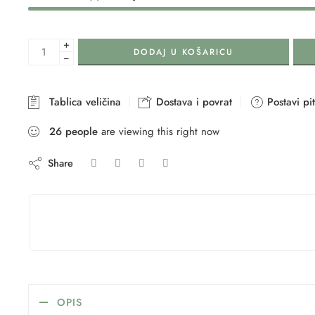
+
DODAJ U KOŠARICU
−
Tablica veličina
Dostava i povrat
Postavi pi
26
people
are viewing this right now
Share
OPIS