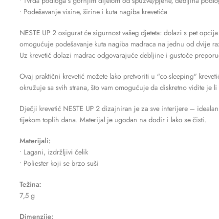
• Tvrđa podloga s gornjim dijelom od spužve/pjene, debljina podlo
• Podešavanje visine, širine i kuta nagiba krevetića
NESTE UP 2 osigurat će sigurnost vašeg djeteta: dolazi s pet opcija
omogućuje podešavanje kuta nagiba madraca na jednu od dvije ra
Uz krevetić dolazi madrac odgovarajuće debljine i gustoće preporuč
Ovaj praktični krevetić možete lako pretvoriti u "co-sleeping" krev
okružuje sa svih strana, što vam omogućuje da diskretno vidite je l
Dječji krevetić NESTE UP 2 dizajniran je za sve interijere – ideala
tijekom toplih dana. Materijal je ugodan na dodir i lako se čisti.
Materijali:
• Lagani, izdržljivi čelik
• Poliester koji se brzo suši
Težina:
7,5 g
Dimenzije: