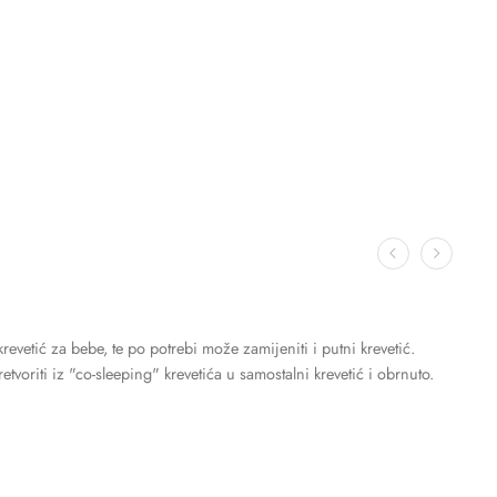
revetić za bebe, te po potrebi može zamijeniti i putni krevetić.
etvoriti iz "co-sleeping" krevetića u samostalni krevetić i obrnuto.