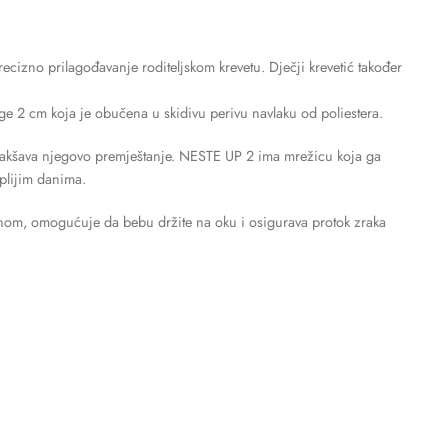
ecizno prilagođavanje roditeljskom krevetu. Dječji krevetić također
ge 2 cm koja je obučena u skidivu perivu navlaku od poliestera.
to olakšava njegovo premještanje. NESTE UP 2 ima mrežicu koja ga
oplijim danima.
aganom, omogućuje da bebu držite na oku i osigurava protok zraka