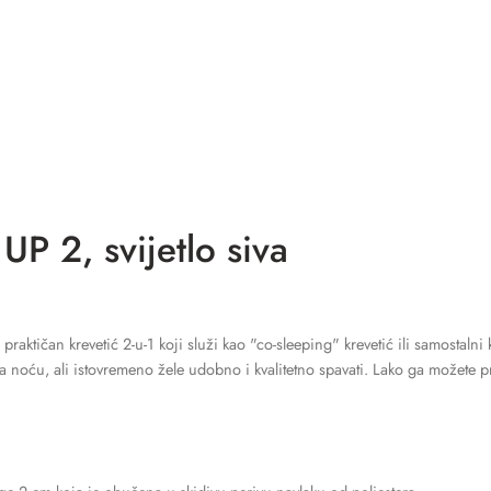
UP 2, svijetlo siva
ktičan krevetić 2-u-1 koji služi kao "co-sleeping" krevetić ili samostalni k
ta noću, ali istovremeno žele udobno i kvalitetno spavati. Lako ga možete pr