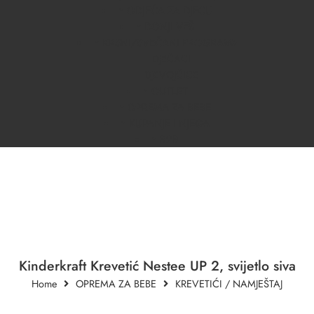
ODJEĆA ZA DJECU
DONJI VEŠ
KRSNI/SVEČANI PROGRAM
DJEČACI
DJEVOJČICE
OUTLET
OPREMA ZA BEBE
KUPANJE I NJEGA
B2B
Kinderkraft Krevetić Nestee UP 2, svijetlo siva
Home
OPREMA ZA BEBE
KREVETIĆI / NAMJEŠTAJ