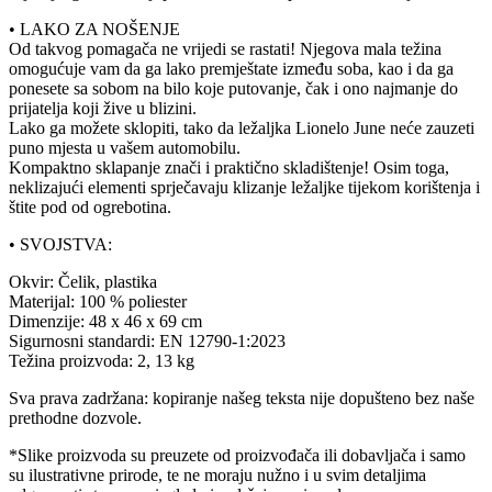
• LAKO ZA NOŠENJE
Od takvog pomagača ne vrijedi se rastati! Njegova mala težina
omogućuje vam da ga lako premještate između soba, kao i da ga
ponesete sa sobom na bilo koje putovanje, čak i ono najmanje do
prijatelja koji žive u blizini.
Lako ga možete sklopiti, tako da ležaljka Lionelo June neće zauzeti
puno mjesta u vašem automobilu.
Kompaktno sklapanje znači i praktično skladištenje! Osim toga,
neklizajući elementi sprječavaju klizanje ležaljke tijekom korištenja i
štite pod od ogrebotina.
• SVOJSTVA:
Okvir: Čelik, plastika
Materijal: 100 % poliester
Dimenzije: 48 x 46 x 69 cm
Sigurnosni standardi: EN 12790-1:2023
Težina proizvoda: 2, 13 kg
Sva prava zadržana: kopiranje našeg teksta nije dopušteno bez naše
prethodne dozvole.
*Slike proizvoda su preuzete od proizvođača ili dobavljača i samo
su ilustrativne prirode, te ne moraju nužno i u svim detaljima