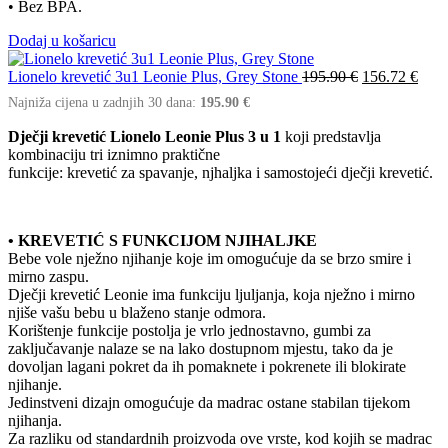
• Bez BPA.
Dodaj u košaricu
Lionelo krevetić 3u1 Leonie Plus, Grey Stone
195.90
€
156.72
€
Najniža cijena u zadnjih 30 dana:
195.90
€
Dječji krevetić Lionelo Leonie Plus 3 u 1
koji predstavlja
kombinaciju tri iznimno praktične
funkcije: krevetić za spavanje, njhaljka i samostojeći dječji krevetić.
• KREVETIĆ S FUNKCIJOM NJIHALJKE
Bebe vole nježno njihanje koje im omogućuje da se brzo smire i
mirno zaspu.
Dječji krevetić Leonie ima funkciju ljuljanja, koja nježno i mirno
njiše vašu bebu u blaženo stanje odmora.
Korištenje funkcije postolja je vrlo jednostavno, gumbi za
zaključavanje nalaze se na lako dostupnom mjestu, tako da je
dovoljan lagani pokret da ih pomaknete i pokrenete ili blokirate
njihanje.
Jedinstveni dizajn omogućuje da madrac ostane stabilan tijekom
njihanja.
Za razliku od standardnih proizvoda ove vrste, kod kojih se madrac