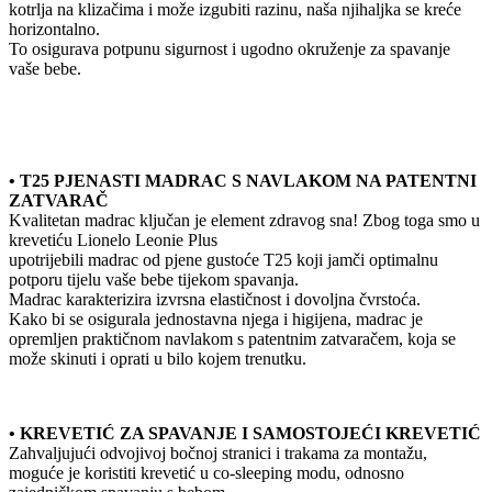
kotrlja na klizačima i može izgubiti razinu, naša njihaljka se kreće
horizontalno.
To osigurava potpunu sigurnost i ugodno okruženje za spavanje
vaše bebe.
• T25 PJENASTI MADRAC S NAVLAKOM NA PATENTNI
ZATVARAČ
Kvalitetan madrac ključan je element zdravog sna! Zbog toga smo u
krevetiću Lionelo Leonie Plus
upotrijebili madrac od pjene gustoće T25 koji jamči optimalnu
potporu tijelu vaše bebe tijekom spavanja.
Madrac karakterizira izvrsna elastičnost i dovoljna čvrstoća.
Kako bi se osigurala jednostavna njega i higijena, madrac je
opremljen praktičnom navlakom s patentnim zatvaračem, koja se
može skinuti i oprati u bilo kojem trenutku.
• KREVETIĆ ZA SPAVANJE I SAMOSTOJEĆI KREVETIĆ
Zahvaljujući odvojivoj bočnoj stranici i trakama za montažu,
moguće je koristiti krevetić u co-sleeping modu, odnosno