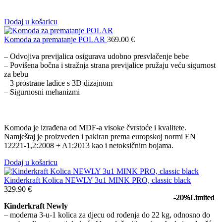
Dodaj u košaricu
Komoda za prematanje POLAR
369.00
€
– Odvojiva previjalica osigurava udobno presvlačenje bebe
– Povišena bočna i stražnja strana previjalice pružaju veću sigurnost
za bebu
– 3 prostrane ladice s 3D dizajnom
– Sigurnosni mehanizmi
Komoda je izrađena od MDF-a visoke čvrstoće i kvalitete.
Namještaj je proizveden i pakiran prema europskoj normi EN
12221-1,2:2008 + A1:2013 kao i netoksičnim bojama.
Dodaj u košaricu
Kinderkraft Kolica NEWLY 3u1 MINK PRO, classic black
329.90
€
-20%
-20%
-20%
-20%
Limited
Limited
Limited
Limited
Kinderkraft Newly
– moderna 3-u-1 kolica za djecu od rođenja do 22 kg, odnosno do