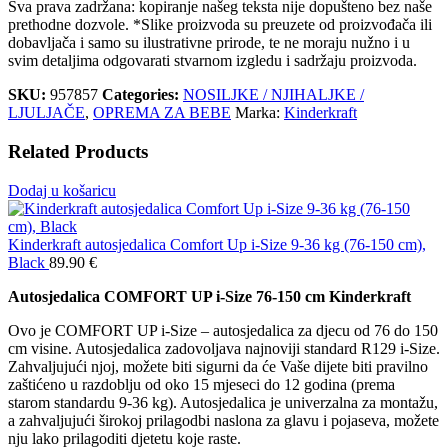
Sva prava zadržana: kopiranje našeg teksta nije dopušteno bez naše
prethodne dozvole. *Slike proizvoda su preuzete od proizvođača ili
dobavljača i samo su ilustrativne prirode, te ne moraju nužno i u
svim detaljima odgovarati stvarnom izgledu i sadržaju proizvoda.
SKU:
957857
Categories:
NOSILJKE / NJIHALJKE /
LJULJAČE
,
OPREMA ZA BEBE
Marka:
Kinderkraft
Related Products
Dodaj u košaricu
Kinderkraft autosjedalica Comfort Up i-Size 9-36 kg (76-150 cm),
Black
89.90
€
Autosjedalica COMFORT UP i-Size 76-150 cm Kinderkraft
Ovo je COMFORT UP i-Size – autosjedalica za djecu od 76 do 150
cm visine. Autosjedalica zadovoljava najnoviji standard R129 i-Size.
Zahvaljujući njoj, možete biti sigurni da će Vaše dijete biti pravilno
zaštićeno u razdoblju od oko 15 mjeseci do 12 godina (prema
starom standardu 9-36 kg). Autosjedalica je univerzalna za montažu,
a zahvaljujući širokoj prilagodbi naslona za glavu i pojaseva, možete
nju lako prilagoditi djetetu koje raste.