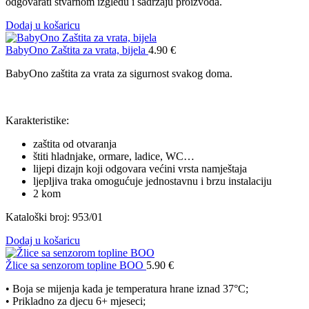
odgovarati stvarnom izgledu i sadržaju proizvoda.
Dodaj u košaricu
BabyOno Zaštita za vrata, bijela
4.90
€
BabyOno zaštita za vrata za sigurnost svakog doma.
Karakteristike:
zaštita od otvaranja
štiti hladnjake, ormare, ladice, WC…
lijepi dizajn koji odgovara većini vrsta namještaja
ljepljiva traka omogućuje jednostavnu i brzu instalaciju
2 kom
Kataloški broj: 953/01
Dodaj u košaricu
Žlice sa senzorom topline BOO
5.90
€
• Boja se mijenja kada je temperatura hrane iznad 37°C;
• Prikladno za djecu 6+ mjeseci;