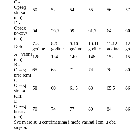
C -
Opseg
50
52
54
55
56
57
struka
(сm)
D -
Opseg
54
56,5
59
61,5
64
66
bokova
(сm)
7-8
8-9
9-10
10-11
11-12
12
Dob
godine
godine
godine
godine
godine
go
A - Visina
128
134
140
146
152
15
(сm)
B -
Opseg
65
68
71
74
78
80
prsa (сm)
C -
Opseg
58
60
61,5
63
65,5
66
struka
(сm)
D -
Opseg
70
74
77
80
84
86
bokova
(сm)
Sve mjere su u centrimetrima
i može varirati 1cm u oba
smjera.