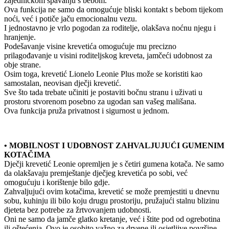
zajedničkom spavanju s bebom.
Ova funkcija ne samo da omogućuje bliski kontakt s bebom tijekom
noći, već i potiče jaču emocionalnu vezu.
I jednostavno je vrlo pogodan za roditelje, olakšava noćnu njegu i
hranjenje.
Podešavanje visine krevetića omogućuje mu precizno
prilagođavanje u visini roditeljskog kreveta, jamčeći udobnost za
obje strane.
Osim toga, krevetić Lionelo Leonie Plus može se koristiti kao
samostalan, neovisan dječji krevetić.
Sve što tada trebate učiniti je postaviti bočnu stranu i uživati u
prostoru stvorenom posebno za ugodan san vašeg mališana.
Ova funkcija pruža privatnost i sigurnost u jednom.
• MOBILNOST I UDOBNOST ZAHVALJUJUĆI GUMENIM
KOTAČIMA
Dječji krevetić Leonie opremljen je s četiri gumena kotača. Ne samo
da olakšavaju premještanje dječjeg krevetića po sobi, već
omogućuju i korištenje bilo gdje.
Zahvaljujući ovim kotačima, krevetić se može premjestiti u dnevnu
sobu, kuhinju ili bilo koju drugu prostoriju, pružajući stalnu blizinu
djeteta bez potrebe za žrtvovanjem udobnosti.
Oni ne samo da jamče glatko kretanje, već i štite pod od ogrebotina
ili oštećenja. Ovo je osobito važno za drvene ili osjetljive površine.