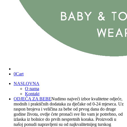
0
Cart
NASLOVNA
O nama
Kontakt
ODJEĆA ZA BEBE
Nudimo najveći izbor kvalitetne odjeće,
modnih i praktičnih dodataka za dječake od 0-24 mjeseca. Uz
raspon brojeva i veličina za bebe od prvog dana do druge
godine života, ovdje ćete pronaći sve što vam je potrebno, od
izlaska iz bolnice do prvih nespretnih koraka. Proizvodi u
našoj ponudi napravljeni su od najkvalitetnijeg turskog