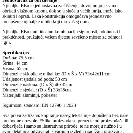
Jednostavna za održavanje
Njihaljka Elsu je jednostavna za čišćenje, dovoljno ju je samo
obrisati vlažnom krpom, dok se u slučaju većih mrlja, može lako
skinuti i oprati. Laka konstrukcija omogućava jednostavno
prenošenje njihaljke u bilo koji dio vašeg doma.
Njihaljka Elsu nudi idealnu kombinaciju sigurnosti, udobnosti i
praktičnosti, pružajući vašem djetetu savršeno mjesto za odmor i
igru.
Specifikacije:
Dužina: 75,5 cm
Širina: 44 cm
Visina: 65 cm
Dimenzije sklopljene njihaljke: (D x Š x V) 73x42x11 cm
Udaljenost sjedala od poda: 53 cm
Dimenzije naslona: (D x Š) 46x35cm
Dimenzije sjedala: (D x Š) 33x35cm
Materijali: aluminiji, poliester
Sigurnosni standard: EN 12790-1:2023
Sva prava zadržana: kopiranje našeg teksta nije dopušteno bez naše
prethodne dozvole. *Slike proizvoda su preuzete od proizvođača ili
dobavljača i samo su ilustrativne prirode, te ne moraju nužno i u
svim detaljima odgovarati stvarnom izgledu i sadržaju proizvoda.