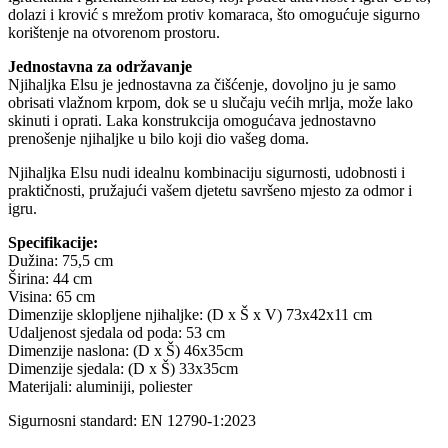
dolazi i krović s mrežom protiv komaraca, što omogućuje sigurno
korištenje na otvorenom prostoru.
Jednostavna za održavanje
Njihaljka Elsu je jednostavna za čišćenje, dovoljno ju je samo
obrisati vlažnom krpom, dok se u slučaju većih mrlja, može lako
skinuti i oprati. Laka konstrukcija omogućava jednostavno
prenošenje njihaljke u bilo koji dio vašeg doma.
Njihaljka Elsu nudi idealnu kombinaciju sigurnosti, udobnosti i
praktičnosti, pružajući vašem djetetu savršeno mjesto za odmor i
igru.
Specifikacije:
Dužina: 75,5 cm
Širina: 44 cm
Visina: 65 cm
Dimenzije sklopljene njihaljke: (D x Š x V) 73x42x11 cm
Udaljenost sjedala od poda: 53 cm
Dimenzije naslona: (D x Š) 46x35cm
Dimenzije sjedala: (D x Š) 33x35cm
Materijali: aluminiji, poliester
Sigurnosni standard: EN 12790-1:2023