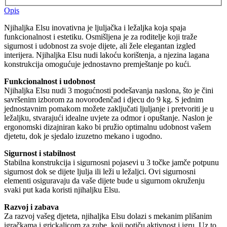
Opis
Njihaljka Elsu inovativna je ljuljačka i ležaljka koja spaja
funkcionalnost i estetiku. Osmišljena je za roditelje koji traže
sigurnost i udobnost za svoje dijete, ali žele elegantan izgled
interijera. Njihaljka Elsu nudi lakoću korištenja, a njezina lagana
konstrukcija omogućuje jednostavno premještanje po kući.
Funkcionalnost i udobnost
Njihaljka Elsu nudi 3 mogućnosti podešavanja naslona, što je čini
savršenim izborom za novorođenčad i djecu do 9 kg. S jednim
jednostavnim pomakom možete zaključati ljuljanje i pretvoriti je u
ležaljku, stvarajući idealne uvjete za odmor i opuštanje. Naslon je
ergonomski dizajniran kako bi pružio optimalnu udobnost vašem
djetetu, dok je sjedalo izuzetno mekano i ugodno.
Sigurnost i stabilnost
Stabilna konstrukcija i sigurnosni pojasevi u 3 točke jamče potpunu
sigurnost dok se dijete ljulja ili leži u ležaljci. Ovi sigurnosni
elementi osiguravaju da vaše dijete bude u sigurnom okruženju
svaki put kada koristi njihaljku Elsu.
Razvoj i zabava
Za razvoj vašeg djeteta, njihaljka Elsu dolazi s mekanim plišanim
igračkama i grickalicom za zube, koji potiču aktivnost i igru. Uz to,