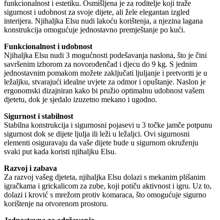
funkcionalnost i estetiku. Osmišljena je za roditelje koji traže
sigurnost i udobnost za svoje dijete, ali žele elegantan izgled
interijera. Njihaljka Elsu nudi lakoću korištenja, a njezina lagana
konstrukcija omogućuje jednostavno premještanje po kući.
Funkcionalnost i udobnost
Njihaljka Elsu nudi 3 mogućnosti podešavanja naslona, što je čini
savršenim izborom za novorođenčad i djecu do 9 kg. S jednim
jednostavnim pomakom možete zaključati ljuljanje i pretvoriti je u
ležaljku, stvarajući idealne uvjete za odmor i opuštanje. Naslon je
ergonomski dizajniran kako bi pružio optimalnu udobnost vašem
djetetu, dok je sjedalo izuzetno mekano i ugodno.
Sigurnost i stabilnost
Stabilna konstrukcija i sigurnosni pojasevi u 3 točke jamče potpunu
sigurnost dok se dijete ljulja ili leži u ležaljci. Ovi sigurnosni
elementi osiguravaju da vaše dijete bude u sigurnom okruženju
svaki put kada koristi njihaljku Elsu.
Razvoj i zabava
Za razvoj vašeg djeteta, njihaljka Elsu dolazi s mekanim plišanim
igračkama i grickalicom za zube, koji potiču aktivnost i igru. Uz to,
dolazi i krović s mrežom protiv komaraca, što omogućuje sigurno
korištenje na otvorenom prostoru.