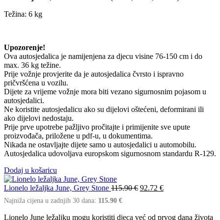
Težina: 6 kg
Upozorenje!
Ova autosjedalica je namijenjena za djecu visine 76-150 cm i do
max. 36 kg težine.
Prije vožnje provjerite da je autosjedalica čvrsto i ispravno
pričvršćena u vozilu.
Dijete za vrijeme vožnje mora biti vezano sigurnosnim pojasom u
autosjedalici.
Ne koristite autosjedalicu ako su dijelovi oštećeni, deformirani ili
ako dijelovi nedostaju.
Prije prve upotrebe pažljivo pročitajte i primijenite sve upute
proizvođača, priložene u pdf-u, u dokumentima.
Nikada ne ostavljajte dijete samo u autosjedalici u automobilu.
Autosjedalica udovoljava europskom sigurnosnom standardu R-129.
Dodaj u košaricu
Lionelo ležaljka June, Grey Stone
115.90
€
92.72
€
Najniža cijena u zadnjih 30 dana:
115.90
€
Lionelo June ležaljku mogu koristiti djeca već od prvog dana života