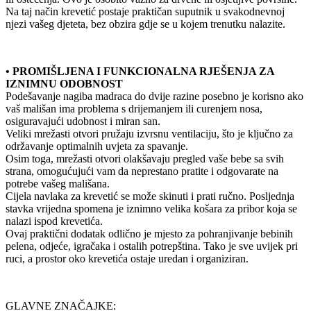
Na taj način krevetić postaje praktičan suputnik u svakodnevnoj
njezi vašeg djeteta, bez obzira gdje se u kojem trenutku nalazite.
• PROMIŠLJENA I FUNKCIONALNA RJEŠENJA ZA
IZNIMNU ODOBNOST
Podešavanje nagiba madraca do dvije razine posebno je korisno ako
vaš mališan ima problema s drijemanjem ili curenjem nosa,
osiguravajući udobnost i miran san.
Veliki mrežasti otvori pružaju izvrsnu ventilaciju, što je ključno za
održavanje optimalnih uvjeta za spavanje.
Osim toga, mrežasti otvori olakšavaju pregled vaše bebe sa svih
strana, omogućujući vam da neprestano pratite i odgovarate na
potrebe vašeg mališana.
Cijela navlaka za krevetić se može skinuti i prati ručno. Posljednja
stavka vrijedna spomena je iznimno velika košara za pribor koja se
nalazi ispod krevetića.
Ovaj praktični dodatak odlično je mjesto za pohranjivanje bebinih
pelena, odjeće, igračaka i ostalih potrepština. Tako je sve uvijek pri
ruci, a prostor oko krevetića ostaje uredan i organiziran.
GLAVNE ZNAČAJKE: