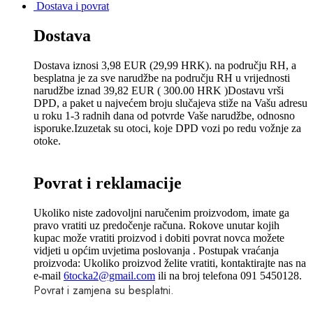
Dostava i povrat
Dostava
Dostava iznosi 3,98 EUR (29,99 HRK). na području RH, a
besplatna je za sve narudžbe na području RH u vrijednosti
narudžbe iznad 39,82 EUR ( 300.00 HRK )Dostavu vrši
DPD, a paket u najvećem broju slučajeva stiže na Vašu adresu
u roku 1-3 radnih dana od potvrde Vaše narudžbe, odnosno
isporuke.Izuzetak su otoci, koje DPD vozi po redu vožnje za
otoke.
Povrat i reklamacije
Ukoliko niste zadovoljni naručenim proizvodom, imate ga
pravo vratiti uz predočenje računa. Rokove unutar kojih
kupac može vratiti proizvod i dobiti povrat novca možete
vidjeti u općim uvjetima poslovanja . Postupak vraćanja
proizvoda: Ukoliko proizvod želite vratiti, kontaktirajte nas na
e-mail
6tocka2@gmail.com
ili na broj telefona 091 5450128.
Povrat i zamjena su besplatni.