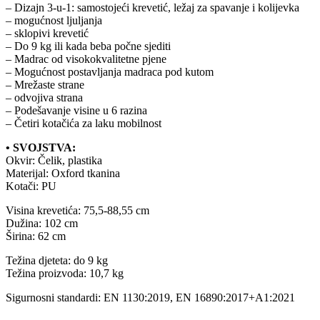
– Dizajn 3-u-1: samostojeći krevetić, ležaj za spavanje i kolijevka
– mogućnost ljuljanja
– sklopivi krevetić
– Do 9 kg ili kada beba počne sjediti
– Madrac od visokokvalitetne pjene
– Mogućnost postavljanja madraca pod kutom
– Mrežaste strane
– odvojiva strana
– Podešavanje visine u 6 razina
– Četiri kotačića za laku mobilnost
• SVOJSTVA:
Okvir: Čelik, plastika
Materijal: Oxford tkanina
Kotači: PU
Visina krevetića: 75,5-88,55 cm
Dužina: 102 cm
Širina: 62 cm
Težina djeteta: do 9 kg
Težina proizvoda: 10,7 kg
Sigurnosni standardi: EN 1130:2019, EN 16890:2017+A1:2021