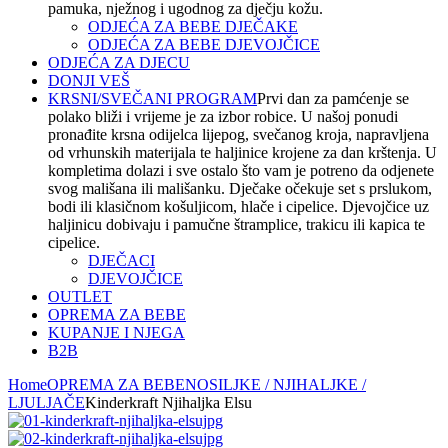
pamuka, nježnog i ugodnog za dječju kožu.
ODJEĆA ZA BEBE DJEČAKE
ODJEĆA ZA BEBE DJEVOJČICE
ODJEĆA ZA DJECU
DONJI VEŠ
KRSNI/SVEČANI PROGRAM
Prvi dan za pamćenje se
polako bliži i vrijeme je za izbor robice. U našoj ponudi
pronađite krsna odijelca lijepog, svečanog kroja, napravljena
od vrhunskih materijala te haljinice krojene za dan krštenja. U
kompletima dolazi i sve ostalo što vam je potreno da odjenete
svog mališana ili mališanku. Dječake očekuje set s prslukom,
bodi ili klasičnom košuljicom, hlače i cipelice. Djevojčice uz
haljinicu dobivaju i pamučne štramplice, trakicu ili kapica te
cipelice.
DJEČACI
DJEVOJČICE
OUTLET
OPREMA ZA BEBE
KUPANJE I NJEGA
B2B
Home
OPREMA ZA BEBE
NOSILJKE / NJIHALJKE /
LJULJAČE
Kinderkraft Njihaljka Elsu