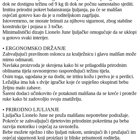
dok ne dostignu težinu od 9 kg ili dok ne počnu samostalno sjediti.
Imitira prirodni pokret balansiranja ljuljanja, pa će se mališan
osjećati gotovo kao da je u roditeljskom zagrljaju.
Istovremeno, ne morate brinuti za njihovu sigurnost, zbog stabilne
konstrukcije i pojasa u 3 točke.
Minimalistički dizajn Lionelo June ljuljačke omogućuje da se uklopi
u gotovo svaki interijer.
• ERGONOMSKO DRŽANJE
Zahvaljujući pravilnom osloncu za kralježnicu i glavu mališan može
mirno odmarati.
Navlaka proizvoda je skrojena kako bi se prilagodila prirodnim
oblinama tijela ravnomjerno raspoređujući težinu tijela.
Osim toga, ugodana je na dodir, ne iritira kožu i periva je u perilici.
Ležaljka ima luk s dvije igračke koje će uspješno okupirati bebu
željnu malo zabave.
Šareni dodaci učinkovito će potaknuti mališana da se kreće i proteže
ruke kako bi zadovoljio svoju znatiželju.
• PRIRODNO LJULJANJE
Ljuljačka Lionelo June ne pruža mališanu nepotrebne podražaje.
Pokreće se zahvaljujući djetetovim prirodnim pokretima pa beba
razvija motoriku i osjećaj za ravnotežu.
Bebe možete nježno i tiho ljuljati rukom, umirujući ih i pružajući im
osjećaj sigurnosti koji proizlazi iz bliske prisutnosti roditelja.