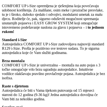
COMFORT UP i-Size opremljena je rješenjima koja povećavaju
udobnost korištenja. Za mališane, osim meke i prozračne presvlake,
tu je i široko, duboko sjedalo i odvojivi, modularni umetak za malu
djecu. Roditelje će, pak, sigurno oduševiti mogućnost spremanja
unutarnjih pojaseva i EASY GROW SYSTEM koji omogućuje
istovremeno podešavanje naslona za glavu i pojaseva – i
to jednom
rukom!
Standard i-Size
Autosjedalica COMFORT UP i-Size zadovoljava najnoviji standard
R129 i-Size. Prošla je pozitivno sve testove sudara. To je sigurna
autosjedalica koje će Vam služiti godinama.
Brza montaža
COMFORT UP i-Size je univerzalna – montaža na auto pojas s 3
točke omogućuje vrlo brzu ugradnju autosjedalice. Intuitivne
vodilice olakšavaju pravilno provlačenje pojasa. Autosjedalica je bez
isofixa.
Raste s djetetom
Autosjedalica će biti s Vama tijekom putovanja od 15 mjeseci
starosti do 12 godina (9-36 kg)! Jedna autosjedalica dovoljna će
Vam biti za nekoliko godina.