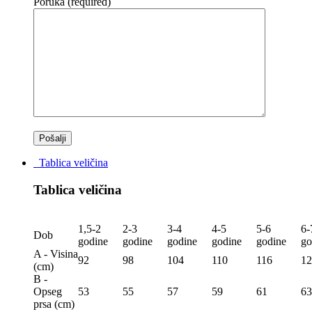
Poruka (required)
Tablica veličina
Tablica veličina
1,5-2
2-3
3-4
4-5
5-6
6-
Dob
godine
godine
godine
godine
godine
go
A - Visina
92
98
104
110
116
12
(сm)
B -
Opseg
53
55
57
59
61
63
prsa (сm)