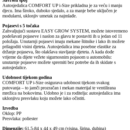
Savršen spoj
Autosjedalica COMFORT UP i-Size prikladna je za veću i manju
djecu. Ima široko, duboko sjedalo, a za manje bebe uključen je
modularni, uklonjiv umetak za najmlađe.
Pojasevi s 5 točaka
Zahvaljujući sustavu EASY GROW SYSTEM, možete istovremeno
podešavati pojaseve i naslon za glavu te postaviti ih u jedan od 11
položaja. Unutarnji pojasevi imaju mekane štitnike i lako ih možete
prilagoditi visini djeteta. Autosjedalica ima posebne elastike za
držanje pojaseva, što olakšava stavljanje djeteta. A kada dođe
vrijeme da dijete vežete sigurnosnim pojasom u automobilu:
unutarnje pojaseve možete spremiti bez potrebe da ih skidate s
autosjedalice.
Udobnost tijekom godina
COMFORT UP i-Size osigurava udobnost tijekom svakog
putovanja – to jamči prozračan i mekan materijal te ventilirana
mrežica na bokovima. Udobno je i za roditelja: autosjedalica ima
uklonjivu presvlaku koju možete lako očistiti.
Izvedba
Oklop: PP
Presvlaka: poliester
Dimenzije:
61,5-84 x 44 x 49 cm (visina, širina, dubina)