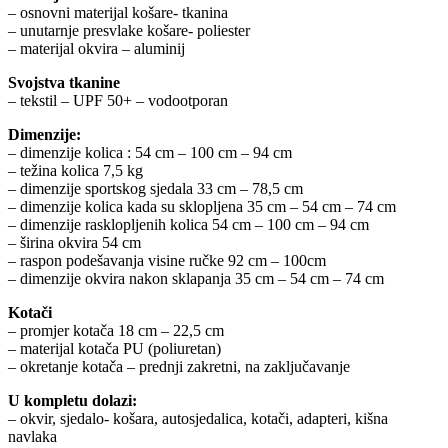
– osnovni materijal košare- tkanina
– unutarnje presvlake košare- poliester
– materijal okvira – aluminij
Svojstva tkanine
– tekstil – UPF 50+ – vodootporan
Dimenzije:
– dimenzije kolica : 54 cm – 100 cm – 94 cm
– težina kolica 7,5 kg
– dimenzije sportskog sjedala 33 cm – 78,5 cm
– dimenzije kolica kada su sklopljena 35 cm – 54 cm – 74 cm
– dimenzije rasklopljenih kolica 54 cm – 100 cm – 94 cm
– širina okvira 54 cm
– raspon podešavanja visine ručke 92 cm – 100cm
– dimenzije okvira nakon sklapanja 35 cm – 54 cm – 74 cm
Kotači
– promjer kotača 18 cm – 22,5 cm
– materijal kotača PU (poliuretan)
– okretanje kotača – prednji zakretni, na zaključavanje
U kompletu dolazi:
– okvir, sjedalo- košara, autosjedalica, kotači, adapteri, kišna
navlaka