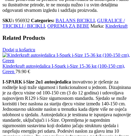
su ilustrativne prirode, te ne moraju nužno i u svim detaljima
odgovarati stvarnom izgledu i sadržaju proizvoda.
SKU:
956932
Categories:
BALANS BICIKLI
,
GURALICE /
TRICIKLI / BICIKLI
,
OPREMA ZA BEBE
Marka:
Kinderkraft
Related Products
Dodaj u košaricu
Kinderkraft autosjedalica I-Spark i-Size 15-36 kg (100-150 cm),
Green
79.90
€
I-SPARK i-Size 2u1 autosjedalica
inovativno je rješenje za
roditelje koji traže sigurnost i funkcionalnost u jednom. Dizajnirana
je za djecu visine od 100-150 cm (3 do 12 godina) i udovoljava
najnovijem R129 i-Size sigurnosnom standardu. Sjedalo se može
koristiti i bez naslona za stariju djecu visine između 140-150 cm.
Jednostavno uklonite naslon u trenutku kada dijete više ne osjeća
udobnost u sjedalu. Autosjedalica je testirana te ispunjava najnovije
standarde, uključujući i i-Size. Opremljena je naprednim
sigurnosnim sustavima koji dodatno jačaju strukturu sjedala i
raspršuju energiju pri udaru. Podesivi naslon za glavu ima 10