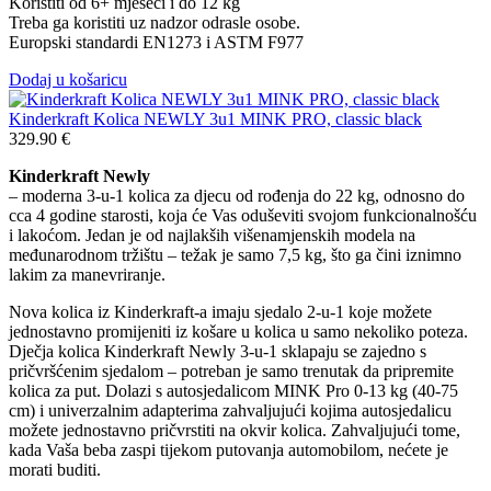
Koristiti od 6+ mjeseci i do 12 kg
Treba ga koristiti uz nadzor odrasle osobe.
Europski standardi EN1273 i ASTM F977
Dodaj u košaricu
Kinderkraft Kolica NEWLY 3u1 MINK PRO, classic black
329.90
€
Kinderkraft Newly
– moderna 3-u-1 kolica za djecu od rođenja do 22 kg, odnosno do
cca 4 godine starosti, koja će Vas oduševiti svojom funkcionalnošću
i lakoćom. Jedan je od najlakših višenamjenskih modela na
međunarodnom tržištu – težak je samo 7,5 kg, što ga čini iznimno
lakim za manevriranje.
Nova kolica iz Kinderkraft-a imaju sjedalo 2-u-1 koje možete
jednostavno promijeniti iz košare u kolica u samo nekoliko poteza.
Dječja kolica Kinderkraft Newly 3-u-1 sklapaju se zajedno s
pričvršćenim sjedalom – potreban je samo trenutak da pripremite
kolica za put. Dolazi s autosjedalicom MINK Pro 0-13 kg (40-75
cm) i univerzalnim adapterima zahvaljujući kojima autosjedalicu
možete jednostavno pričvrstiti na okvir kolica. Zahvaljujući tome,
kada Vaša beba zaspi tijekom putovanja automobilom, nećete je
morati buditi.