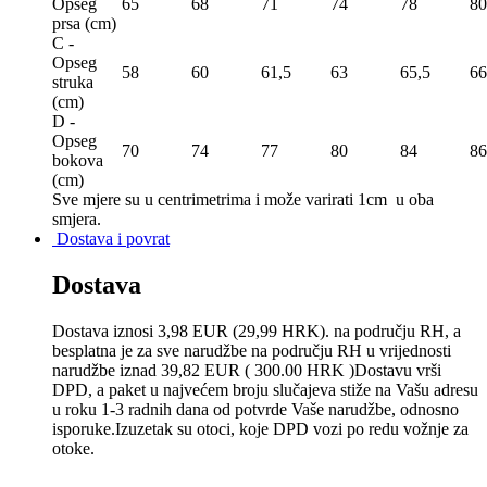
Opseg
65
68
71
74
78
80
prsa (сm)
C -
Opseg
58
60
61,5
63
65,5
66
struka
(сm)
D -
Opseg
70
74
77
80
84
86
bokova
(сm)
Sve mjere su u centrimetrima
i može varirati 1cm u oba
smjera.
Dostava i povrat
Dostava
Dostava iznosi 3,98 EUR (29,99 HRK). na području RH, a
besplatna je za sve narudžbe na području RH u vrijednosti
narudžbe iznad 39,82 EUR ( 300.00 HRK )Dostavu vrši
DPD, a paket u najvećem broju slučajeva stiže na Vašu adresu
u roku 1-3 radnih dana od potvrde Vaše narudžbe, odnosno
isporuke.Izuzetak su otoci, koje DPD vozi po redu vožnje za
otoke.