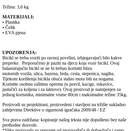
Težina: 3,6 kg
MATERIJALI:
• Plastika
• Čelik
• EVA pjena
UPOZORENJA:
Bicikl se treba voziti po ravnoj površini, izbjegavajući bilo kakve
prepreke. Preporučeno je paziti na djecu koja voze bicikl. Ovaj
balansirajućiu bicikl se ne bi trebao koristiti blizu
motornih vozila, ulica, bazena, brda, cesta, stepenica, nagiba.
Tijekom korištenja bicikla obuća stalno mora biti na nogama.
Koristite osobnu zaštitnu opremu (u pravil, kacige, rukavice,
jastučići za koljena i za laktove). Ovaj proizvod je namijenjen za
jednog korisnika, minimalne visine 80cm i maksimalne težine 35kg.
Proizvodi su projektirani, proizvedeni i stavljeni na tržište sukladno
zahtjevima Direktive o sigurnosti igračaka 2009/48 / EZ
Sva prava zadržana: kopiranje našeg teksta nije dopušteno bez naše
prethodne dozvole.
*Slike proizvoda su preuzete od proizvođača ili dobavljača i samo