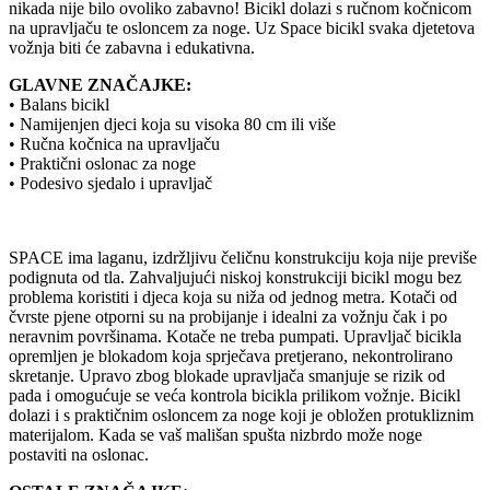
nikada nije bilo ovoliko zabavno! Bicikl dolazi s ručnom kočnicom
na upravljaču te osloncem za noge. Uz Space bicikl svaka djetetova
vožnja biti će zabavna i edukativna.
GLAVNE ZNAČAJKE:
• Balans bicikl
• Namijenjen djeci koja su visoka 80 cm ili više
• Ručna kočnica na upravljaču
• Praktični oslonac za noge
• Podesivo sjedalo i upravljač
SPACE ima laganu, izdržljivu čeličnu konstrukciju koja nije previše
podignuta od tla. Zahvaljujući niskoj konstrukciji bicikl mogu bez
problema koristiti i djeca koja su niža od jednog metra. Kotači od
čvrste pjene otporni su na probijanje i idealni za vožnju čak i po
neravnim površinama. Kotače ne treba pumpati. Upravljač bicikla
opremljen je blokadom koja sprječava pretjerano, nekontrolirano
skretanje. Upravo zbog blokade upravljača smanjuje se rizik od
pada i omogućuje se veća kontrola bicikla prilikom vožnje. Bicikl
dolazi i s praktičnim osloncem za noge koji je obložen protukliznim
materijalom. Kada se vaš mališan spušta nizbrdo može noge
postaviti na oslonac.