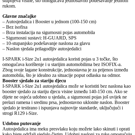
stupnjeva visine, što omogućava jednostavno podešavanje jednom
rukom.
Glavne značajke
– Autosjedalica i Booster u jednom (100-150 cm)
– Bez isofixa
– Brza instalacija na sigurnosni pojas automobila
– Sigurnosni sustavi: H-GUARD, SPS
– 10-stupanjsko podešavanje naslona za glavu
– Naslon sjedala prilagodljiv autosjedalici
I-SPARK i-Size 2u1 autosjedalica koristi pojas u 3 točke, što
omogućava korištenje i u starijim automobilima bez ISOFIX-a.
Zbog svoje lagane konstrukcije, jednostavna je za prijenos između
automobila, što je idealno za situacije poput odlaska na odmor.
Booster sjedalo za stariju djecu
I-SPARK i-Size 2u1 autosjedalica može se koristiti bez naslona kao
booster sjedalo za stariju djecu visine između 140-150 cm. Ako se
dijete ne osjeća udobno u sjedalu, a sigurnosni pojas još uvijek ne
prelazi ramena i sredinu prsa, jednostavno uklonite naslon. Booster
sjedalo je testirano i ispunjava najnovije standarde, uključujući i
strogi R129 i-Size.
Udobno putovanje
Autosjedalica ima meku presvlaku koju možete lako skinuti i oprati
kako biste održali sjedalo čistim. Udobni nasloni za ruke omogućuju