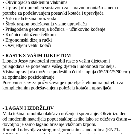
• Okvir ojačan staklenim vlaknima
• Upravljač opremljen sustavom za ispravnu montažu – nema
potrebe za podešavanjem postavki kotača i upravljača
• Vrlo mala težina proizvoda
• Širok raspon podešavanja visine upravljača
• Prilagođena geometrija kočnica – učinkovito kočenje
• Kočnice obložene čelikom
• Ergonomski dizajn ručki
• Osvijetljeni veliki kotači
• RASTE S VAŠIM DJETETOM
Lionelo Jessy ravnotežni romobil raste s vašim djetetom i
prilagođava se potrebama vašeg djeteta i udobnosti roditelja.
Visina upravljača može se podesiti u četiri stupnja (65/70/75/80 cm)
za optimalno pozicioniranje.
Poseban sustav za pričvršćivanje upravljača eliminira potrebu za
kompliciranim podešavanjem položaja kotača i upravljača.
• LAGAN I IZDRŽLJIV
Mala težina romobila olakšava nošenje i spremanje. Okvir izrađen
od modernih materijala poput stakloplastike lako se održava čistim –
dovoljno je samo lagano brisanje vlažnom krpom.
Romobil udovoljava strogim sigurnosnim standardima (EN71-