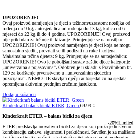
UPOZORENJE!
Ovaj proizvod namijenjen je djeci s težinom/uzrastom: nosiljka od
rođenja do 9 kg, autosjedalica od rođenja do 13 kg, kolica od 6
mjeseci do 22 kg ili do 4 godine. UPOZORENJE! Ovaj proizvod
nije prikladan za trčanje ili klizanje. Primjenjuje se na nosiljku:
UPOZORENJE! Ovaj proizvod namijenjen je djeci koja ne mogu
samostalno sjediti, prevrtati se ili podizati na ruke i koljena.
Maksimalna težina djeteta: 9 kg. Primjenjuje se na autosjedalicu:
UPOZORENJE! Ovo je poboljšani sustav zaštite djece kategorije
„univerzalna s pojasovima“. Odobren je u skladu s Pravilnikom br.
129 za korištenje prvenstveno u „univerzalnim sjedećim
pozicijama“. NEMOJTE stavljati dječju autosjedalicu na sjedala
opremljena aktivnim prednjim zračnim jastukom.
Dodaj u košaricu
Kinderkraft balans bicikl ETER, Green
69.99
€
Kinderkraft ETER – balans bicikl za djecu
-20%
-20%
Limited
Limited
ETER predstavlja inovativni bicikl za djecu koji pruža jedinstvenu
kombinaciju zabave, sigurnosti i praktičnosti. Savršen je za mališane
koji žele uživati u vožnji, istražujući svijet oko sebe. S modernim