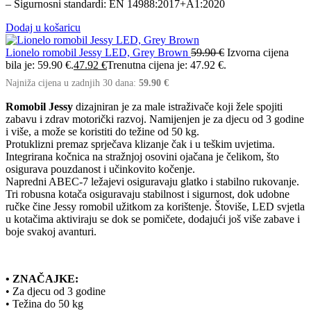
– Sigurnosni standardi: EN 14988:2017+A1:2020
Dodaj u košaricu
Lionelo romobil Jessy LED, Grey Brown
59.90
€
Izvorna cijena
bila je: 59.90 €.
47.92
€
Trenutna cijena je: 47.92 €.
Najniža cijena u zadnjih 30 dana:
59.90
€
Romobil Jessy
dizajniran je za male istraživače koji žele spojiti
zabavu i zdrav motorički razvoj. Namijenjen je za djecu od 3 godine
i više, a može se koristiti do težine od 50 kg.
Protuklizni premaz sprječava klizanje čak i u teškim uvjetima.
Integrirana kočnica na stražnjoj osovini ojačana je čelikom, što
osigurava pouzdanost i učinkovito kočenje.
Napredni ABEC-7 ležajevi osiguravaju glatko i stabilno rukovanje.
Tri robusna kotača osiguravaju stabilnost i sigurnost, dok udobne
ručke čine Jessy romobil užitkom za korištenje. Štoviše, LED svjetla
u kotačima aktiviraju se dok se pomičete, dodajući još više zabave i
boje svakoj avanturi.
• ZNAČAJKE:
• Za djecu od 3 godine
• Težina do 50 kg