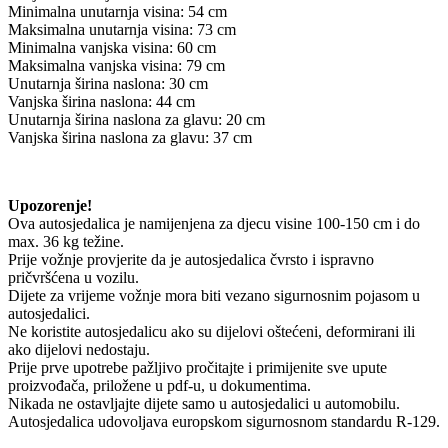
Minimalna unutarnja visina: 54 cm
Maksimalna unutarnja visina: 73 cm
Minimalna vanjska visina: 60 cm
Maksimalna vanjska visina: 79 cm
Unutarnja širina naslona: 30 cm
Vanjska širina naslona: 44 cm
Unutarnja širina naslona za glavu: 20 cm
Vanjska širina naslona za glavu: 37 cm
Upozorenje!
Ova autosjedalica je namijenjena za djecu visine 100-150 cm i do
max. 36 kg težine.
Prije vožnje provjerite da je autosjedalica čvrsto i ispravno
pričvršćena u vozilu.
Dijete za vrijeme vožnje mora biti vezano sigurnosnim pojasom u
autosjedalici.
Ne koristite autosjedalicu ako su dijelovi oštećeni, deformirani ili
ako dijelovi nedostaju.
Prije prve upotrebe pažljivo pročitajte i primijenite sve upute
proizvođača, priložene u pdf-u, u dokumentima.
Nikada ne ostavljajte dijete samo u autosjedalici u automobilu.
Autosjedalica udovoljava europskom sigurnosnom standardu R-129.