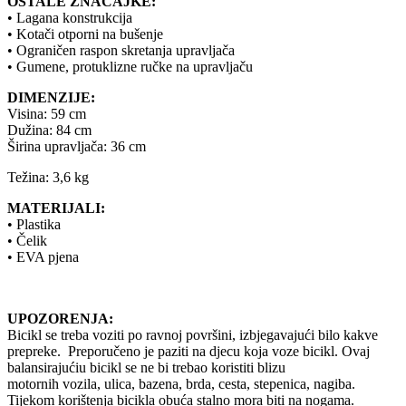
OSTALE ZNAČAJKE:
• Lagana konstrukcija
• Kotači otporni na bušenje
• Ograničen raspon skretanja upravljača
• Gumene, protuklizne ručke na upravljaču
DIMENZIJE:
Visina: 59 cm
Dužina: 84 cm
Širina upravljača: 36 cm
Težina: 3,6 kg
MATERIJALI:
• Plastika
• Čelik
• EVA pjena
UPOZORENJA:
Bicikl se treba voziti po ravnoj površini, izbjegavajući bilo kakve
prepreke. Preporučeno je paziti na djecu koja voze bicikl. Ovaj
balansirajućiu bicikl se ne bi trebao koristiti blizu
motornih vozila, ulica, bazena, brda, cesta, stepenica, nagiba.
Tijekom korištenja bicikla obuća stalno mora biti na nogama.