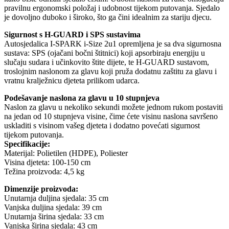
pravilnu ergonomski položaj i udobnost tijekom putovanja. Sjedalo
je dovoljno duboko i široko, što ga čini idealnim za stariju djecu.
Sigurnost s H-GUARD i SPS sustavima
Autosjedalica I-SPARK i-Size 2u1 opremljena je sa dva sigurnosna
sustava: SPS (ojačani bočni štitnici) koji apsorbiraju energiju u
slučaju sudara i učinkovito štite dijete, te H-GUARD sustavom,
troslojnim naslonom za glavu koji pruža dodatnu zaštitu za glavu i
vratnu kralježnicu djeteta prilikom udarca.
Podešavanje naslona za glavu u 10 stupnjeva
Naslon za glavu u nekoliko sekundi možete jednom rukom postaviti
na jedan od 10 stupnjeva visine, čime ćete visinu naslona savršeno
uskladiti s visinom vašeg djeteta i dodatno povećati sigurnost
tijekom putovanja.
Specifikacije:
Materijal: Polietilen (HDPE), Poliester
Visina djeteta: 100-150 cm
Težina proizvoda: 4,5 kg
Dimenzije proizvoda:
Unutarnja duljina sjedala: 35 cm
Vanjska duljina sjedala: 39 cm
Unutarnja širina sjedala: 33 cm
Vanjska širina sjedala: 43 cm