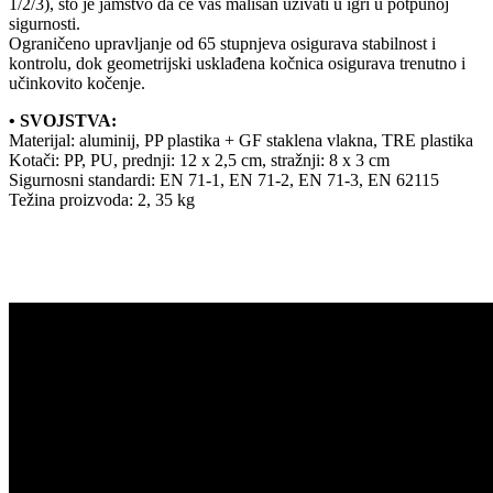
1/2/3), što je jamstvo da će vaš mališan uživati u igri u potpunoj
sigurnosti.
Ograničeno upravljanje od 65 stupnjeva osigurava stabilnost i
kontrolu, dok geometrijski usklađena kočnica osigurava trenutno i
učinkovito kočenje.
• SVOJSTVA:
Materijal: aluminij, PP plastika + GF staklena vlakna, TRE plastika
Kotači: PP, PU, prednji: 12 x 2,5 cm, stražnji: 8 x 3 cm
Sigurnosni standardi: EN 71-1, EN 71-2, EN 71-3, EN 62115
Težina proizvoda: 2, 35 kg