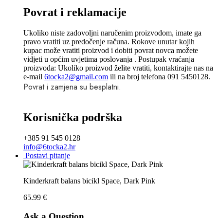
Povrat i reklamacije
Ukoliko niste zadovoljni naručenim proizvodom, imate ga
pravo vratiti uz predočenje računa. Rokove unutar kojih
kupac može vratiti proizvod i dobiti povrat novca možete
vidjeti u općim uvjetima poslovanja . Postupak vraćanja
proizvoda: Ukoliko proizvod želite vratiti, kontaktirajte nas na
e-mail
6tocka2@gmail.com
ili na broj telefona 091 5450128.
Povrat i zamjena su besplatni.
Korisnička podrška
+385 91 545 0128
info@6tocka2.hr
Postavi pitanje
Kinderkraft balans bicikl Space, Dark Pink
65.99
€
Ask a Question