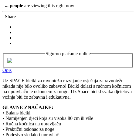
...
people
are viewing this right now
Share
Sigurno plaćanje online
Opis
Uz SPACE bicikl za ravnotežu razvijanje osjećaja za ravnotežu
nikada nije bilo ovoliko zabavno! Bicikl dolazi s ručnom kočnicom
na upravljaču te osloncem za noge. Uz Space bicikl svaka djetetova
vožnja biti će zabavna i edukativna.
GLAVNE ZNAČAJKE:
• Balans bicikl
• Namijenjen djeci koja su visoka 80 cm ili više
• Ručna kočnica na upravljaču
• Praktični oslonac za noge
• Podesivo sjedalo i upravljač