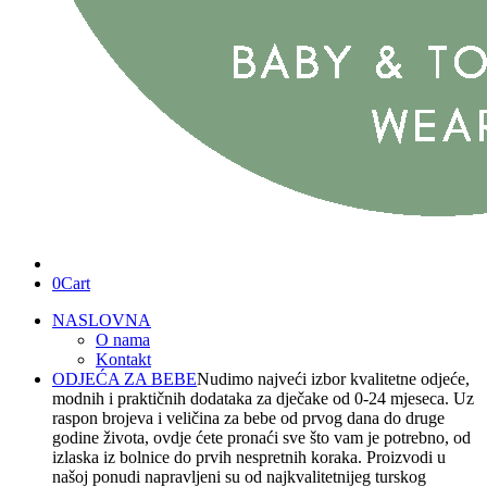
0
Cart
NASLOVNA
O nama
Kontakt
ODJEĆA ZA BEBE
Nudimo najveći izbor kvalitetne odjeće,
modnih i praktičnih dodataka za dječake od 0-24 mjeseca. Uz
raspon brojeva i veličina za bebe od prvog dana do druge
godine života, ovdje ćete pronaći sve što vam je potrebno, od
izlaska iz bolnice do prvih nespretnih koraka. Proizvodi u
našoj ponudi napravljeni su od najkvalitetnijeg turskog