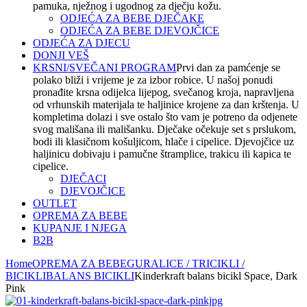
pamuka, nježnog i ugodnog za dječju kožu.
ODJEĆA ZA BEBE DJEČAKE
ODJEĆA ZA BEBE DJEVOJČICE
ODJEĆA ZA DJECU
DONJI VEŠ
KRSNI/SVEČANI PROGRAM
Prvi dan za pamćenje se
polako bliži i vrijeme je za izbor robice. U našoj ponudi
pronađite krsna odijelca lijepog, svečanog kroja, napravljena
od vrhunskih materijala te haljinice krojene za dan krštenja. U
kompletima dolazi i sve ostalo što vam je potreno da odjenete
svog mališana ili mališanku. Dječake očekuje set s prslukom,
bodi ili klasičnom košuljicom, hlače i cipelice. Djevojčice uz
haljinicu dobivaju i pamučne štramplice, trakicu ili kapica te
cipelice.
DJEČACI
DJEVOJČICE
OUTLET
OPREMA ZA BEBE
KUPANJE I NJEGA
B2B
Home
OPREMA ZA BEBE
GURALICE / TRICIKLI /
BICIKLI
BALANS BICIKLI
Kinderkraft balans bicikl Space, Dark
Pink