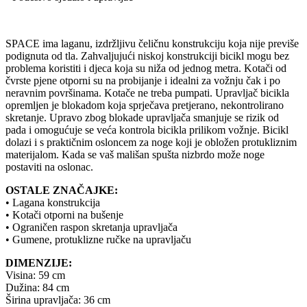
SPACE ima laganu, izdržljivu čeličnu konstrukciju koja nije previše
podignuta od tla. Zahvaljujući niskoj konstrukciji bicikl mogu bez
problema koristiti i djeca koja su niža od jednog metra. Kotači od
čvrste pjene otporni su na probijanje i idealni za vožnju čak i po
neravnim površinama. Kotače ne treba pumpati. Upravljač bicikla
opremljen je blokadom koja sprječava pretjerano, nekontrolirano
skretanje. Upravo zbog blokade upravljača smanjuje se rizik od
pada i omogućuje se veća kontrola bicikla prilikom vožnje. Bicikl
dolazi i s praktičnim osloncem za noge koji je obložen protukliznim
materijalom. Kada se vaš mališan spušta nizbrdo može noge
postaviti na oslonac.
OSTALE ZNAČAJKE:
• Lagana konstrukcija
• Kotači otporni na bušenje
• Ograničen raspon skretanja upravljača
• Gumene, protuklizne ručke na upravljaču
DIMENZIJE:
Visina: 59 cm
Dužina: 84 cm
Širina upravljača: 36 cm