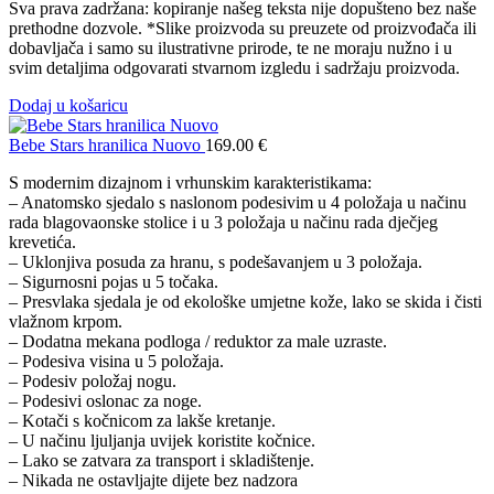
Sva prava zadržana: kopiranje našeg teksta nije dopušteno bez naše
prethodne dozvole. *Slike proizvoda su preuzete od proizvođača ili
dobavljača i samo su ilustrativne prirode, te ne moraju nužno i u
svim detaljima odgovarati stvarnom izgledu i sadržaju proizvoda.
Dodaj u košaricu
Bebe Stars hranilica Nuovo
169.00
€
S modernim dizajnom i vrhunskim karakteristikama:
– Anatomsko sjedalo s naslonom podesivim u 4 položaja u načinu
rada blagovaonske stolice i u 3 položaja u načinu rada dječjeg
krevetića.
– Uklonjiva posuda za hranu, s podešavanjem u 3 položaja.
– Sigurnosni pojas u 5 točaka.
– Presvlaka sjedala je od ekološke umjetne kože, lako se skida i čisti
vlažnom krpom.
– Dodatna mekana podloga / reduktor za male uzraste.
– Podesiva visina u 5 položaja.
– Podesiv položaj nogu.
– Podesivi oslonac za noge.
– Kotači s kočnicom za lakše kretanje.
– U načinu ljuljanja uvijek koristite kočnice.
– Lako se zatvara za transport i skladištenje.
– Nikada ne ostavljajte dijete bez nadzora