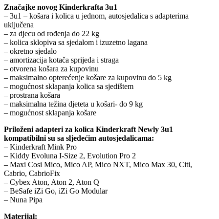
Značajke novog Kinderkrafta 3u1
– 3u1 – košara i kolica u jednom, autosjedalica s adapterima
uključena
– za djecu od rođenja do 22 kg
– kolica sklopiva sa sjedalom i izuzetno lagana
– okretno sjedalo
– amortizacija kotača sprijeda i straga
– otvorena košara za kupovinu
– maksimalno opterećenje košare za kupovinu do 5 kg
– mogućnost sklapanja kolica sa sjedištem
– prostrana košara
– maksimalna težina djeteta u košari- do 9 kg
– mogućnost sklapanja košare
Priloženi adapteri za kolica Kinderkraft Newly 3u1
kompatibilni su sa sljedećim autosjedalicama:
– Kinderkraft Mink Pro
– Kiddy Evoluna I-Size 2, Evolution Pro 2
– Maxi Cosi Mico, Mico AP, Mico NXT, Mico Max 30, Citi,
Cabrio, CabrioFix
– Cybex Aton, Aton 2, Aton Q
– BeSafe iZi Go, iZi Go Modular
– Nuna Pipa
Materijal: