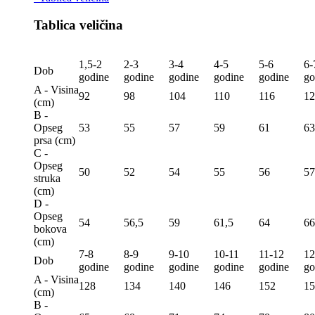
Tablica veličina
1,5-2
2-3
3-4
4-5
5-6
6-
Dob
godine
godine
godine
godine
godine
go
A - Visina
92
98
104
110
116
12
(сm)
B -
Opseg
53
55
57
59
61
63
prsa (сm)
C -
Opseg
50
52
54
55
56
57
struka
(сm)
D -
Opseg
54
56,5
59
61,5
64
66
bokova
(сm)
7-8
8-9
9-10
10-11
11-12
12
Dob
godine
godine
godine
godine
godine
go
A - Visina
128
134
140
146
152
15
(сm)
B -