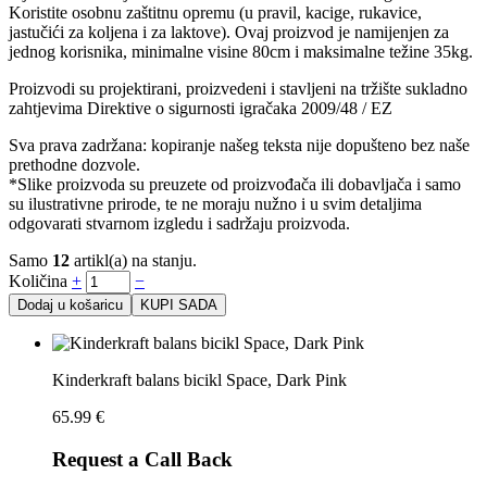
Koristite osobnu zaštitnu opremu (u pravil, kacige, rukavice,
jastučići za koljena i za laktove). Ovaj proizvod je namijenjen za
jednog korisnika, minimalne visine 80cm i maksimalne težine 35kg.
Proizvodi su projektirani, proizvedeni i stavljeni na tržište sukladno
zahtjevima Direktive o sigurnosti igračaka 2009/48 / EZ
Sva prava zadržana: kopiranje našeg teksta nije dopušteno bez naše
prethodne dozvole.
*Slike proizvoda su preuzete od proizvođača ili dobavljača i samo
su ilustrativne prirode, te ne moraju nužno i u svim detaljima
odgovarati stvarnom izgledu i sadržaju proizvoda.
Samo
12
artikl(a) na stanju.
Količina
+
−
Dodaj u košaricu
KUPI SADA
Kinderkraft balans bicikl Space, Dark Pink
65.99
€
Request a Call Back