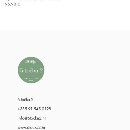
195.90
€
6 točka 2
+385 91 545 0128
info@6tocka2.hr
www.6tocka2.hr