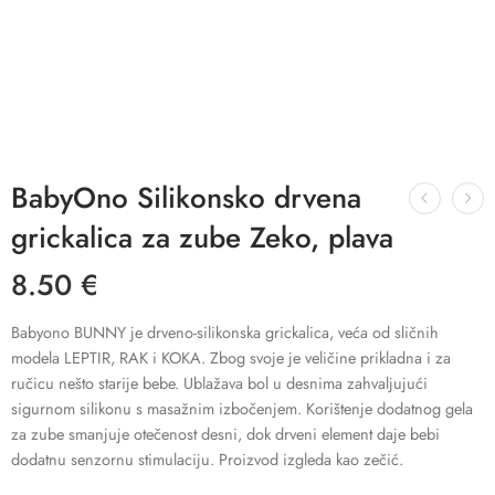
BabyOno Silikonsko drvena
grickalica za zube Zeko, plava
8.50
€
Babyono BUNNY je drveno-silikonska grickalica, veća od sličnih
modela LEPTIR, RAK i KOKA. Zbog svoje je veličine prikladna i za
ručicu nešto starije bebe. Ublažava bol u desnima zahvaljujući
sigurnom silikonu s masažnim izbočenjem. Korištenje dodatnog gela
za zube smanjuje otečenost desni, dok drveni element daje bebi
dodatnu senzornu stimulaciju. Proizvod izgleda kao zečić.