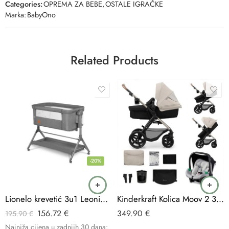
Categories:
OPREMA ZA BEBE
,
OSTALE IGRAČKE
Marka:
BabyOno
Related Products
-20%
Lionelo krevetić 3u1 Leonie Plus, Grey Stone
Kinderkraft Kolica Moov 2 3u1 MINK PRO, Moonlight Grey
156.72
€
349.90
€
195.90
€
Najniža cijena u zadnjih 30 dana: