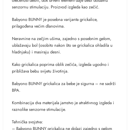
otečenost desni, dok drveni element daje bebi dodatnu
senzornu stimulaciju. Proizvod izgleda kao zečić.
Babyono BUNNY je posebna varijanta grickalice,
prilagođena većim dlanovima.
Neravnine na zečjim ušima, zajedno s posebnim gelom,
ublažavaju bol (osobito nakon što se grickalica ohladila u
hladnjaku) i masiraju desni.
Kako grickalica poprima oblik zečića, izgleda ugodno i
približava bebu svijetu životinja.
Babyono BUNNY grickalica za bebe je sigurna – ne sadrži
BPA.
Kombinacija dva materijala jamstvo je atraktivnog izgleda i
raznolike senzorne stimulacije.
Tehnička svojstva:
– Babyono BUNNY grickalica ne dolazi zajedno s gelom