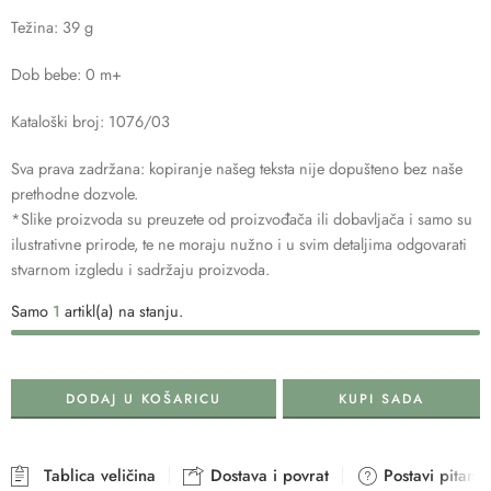
Težina: 39 g
Dob bebe: 0 m+
Kataloški broj: 1076/03
Sva prava zadržana: kopiranje našeg teksta nije dopušteno bez naše
prethodne dozvole.
*Slike proizvoda su preuzete od proizvođača ili dobavljača i samo su
ilustrativne prirode, te ne moraju nužno i u svim detaljima odgovarati
stvarnom izgledu i sadržaju proizvoda.
Samo
1
artikl(a) na stanju.
DODAJ U KOŠARICU
KUPI SADA
Tablica veličina
Dostava i povrat
Postavi pitanje