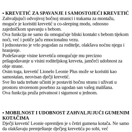
• KREVETIĆ ZA SPAVANJE I SAMOSTOJEĆI KREVETIĆ
Zahvaljujući odvojivoj bočnoj stranici i trakama za montažu,
moguće je koristiti krevetić u co-sleeping modu, odnosno
zajedničkom spavanju s bebom.
Ova funkcija ne samo da omogućuje bliski kontakt s bebom tijekom
noći, već i potiče jaču emocionalnu vezu.
I jednostavno je vrlo pogodan za roditelje, olakšava noćnu njegu i
hranjenje.
Podešavanje visine krevetića omogućuje mu precizno
prilagođavanje u visini roditeljskog kreveta, jamčeći udobnost za
obje strane.
Osim toga, krevetić Lionelo Leonie Plus može se koristiti kao
samostalan, neovisan dječji krevetić.
Sve što tada trebate učiniti je postaviti bočnu stranu i uživati u
prostoru stvorenom posebno za ugodan san vašeg mališana.
Ova funkcija pruža privatnost i sigurnost u jednom.
• MOBILNOST I UDOBNOST ZAHVALJUJUĆI GUMENIM
KOTAČIMA
Dječji krevetić Leonie opremljen je s četiri gumena kotača. Ne samo
da olakšavaju premještanje dječjeg krevetića po sobi, već