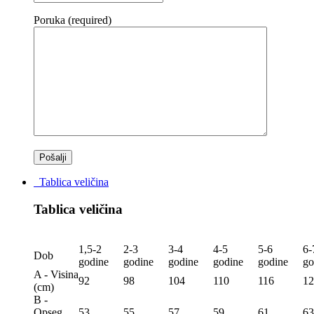
Poruka (required)
Tablica veličina
Tablica veličina
1,5-2
2-3
3-4
4-5
5-6
6-
Dob
godine
godine
godine
godine
godine
go
A - Visina
92
98
104
110
116
12
(сm)
B -
Opseg
53
55
57
59
61
63