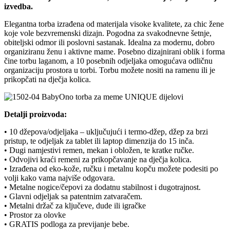
izvedba.
Elegantna torba izrađena od materijala visoke kvalitete, za chic žene
koje vole bezvremenski dizajn. Pogodna za svakodnevne šetnje,
obiteljski odmor ili poslovni sastanak. Idealna za modernu, dobro
organiziranu ženu i aktivne mame. Posebno dizajnirani oblik i forma
čine torbu laganom, a 10 posebnih odjeljaka omogućava odličnu
organizaciju prostora u torbi. Torbu možete nositi na ramenu ili je
prikopčati na dječja kolica.
Detalji proizvoda:
• 10 džepova/odjeljaka – uključujući i termo-džep, džep za brzi
pristup, te odjeljak za tablet ili laptop dimenzija do 15 inča.
• Dugi namjestivi remen, mekan i obložen, te kratke ručke.
• Odvojivi kraći remeni za prikopčavanje na dječja kolica.
• Izrađena od eko-kože, ručku i metalnu kopču možete podesiti po
volji kako vama najviše odgovara.
• Metalne nogice/čepovi za dodatnu stabilnost i dugotrajnost.
• Glavni odjeljak sa patentnim zatvaračem.
• Metalni držač za ključeve, dude ili igračke
• Prostor za olovke
• GRATIS podloga za previjanje bebe.