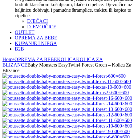
bodi ili klasičnom košuljicom, hlače i cipelice. Djevojčice uz
haljinicu dobivaju i pamučne štramplice, trakicu ili kapica te
cipelice.
DJEČACI
DJEVOJČICE
OUTLET
OPREMA ZA BEBE
KUPANJE I NJEGA
B2B
Home
OPREMA ZA BEBE
KOLICA
KOLICA ZA
BLIZANCE
Baby Monsters EasyTwin4 Forest Green – Kolica Za
Blizance