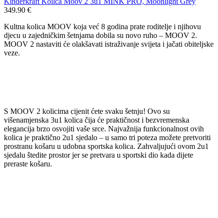
Kinderkraft Kolica Moov 2 3u1 MINK PRO, Moonlight Grey
349.90
€
Kultna kolica MOOV koja već 8 godina prate roditelje i njihovu
djecu u zajedničkim šetnjama dobila su novo ruho – MOOV 2.
MOOV 2 nastaviti će olakšavati istraživanje svijeta i jačati obiteljske
veze.
S MOOV 2 kolicima cijenit ćete svaku šetnju! Ovo su
višenamjenska 3u1 kolica čija će praktičnost i bezvremenska
elegancija brzo osvojiti vaše srce. Najvažnija funkcionalnost ovih
kolica je praktično 2u1 sjedalo – u samo tri poteza možete pretvoriti
prostranu košaru u udobna sportska kolica. Zahvaljujući ovom 2u1
sjedalu štedite prostor jer se pretvara u sportski dio kada dijete
preraste košaru.