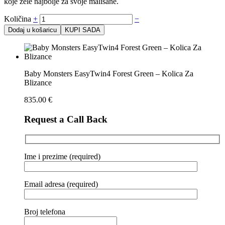
koje žele najbolje za svoje mališane.
Količina
+
−
Dodaj u košaricu
KUPI SADA
Baby Monsters EasyTwin4 Forest Green – Kolica Za
Blizance
835.00
€
Request a Call Back
Ime i prezime (required)
Email adresa (required)
Broj telefona