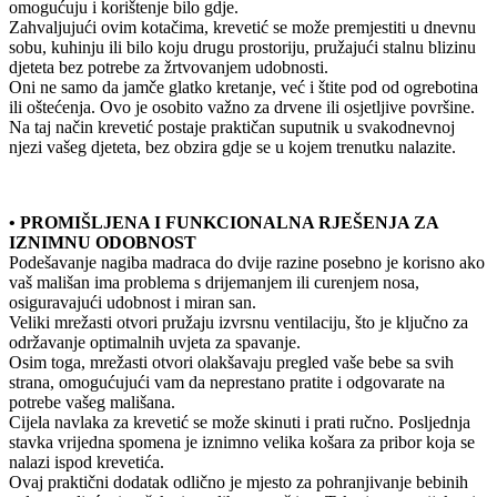
omogućuju i korištenje bilo gdje.
Zahvaljujući ovim kotačima, krevetić se može premjestiti u dnevnu
sobu, kuhinju ili bilo koju drugu prostoriju, pružajući stalnu blizinu
djeteta bez potrebe za žrtvovanjem udobnosti.
Oni ne samo da jamče glatko kretanje, već i štite pod od ogrebotina
ili oštećenja. Ovo je osobito važno za drvene ili osjetljive površine.
Na taj način krevetić postaje praktičan suputnik u svakodnevnoj
njezi vašeg djeteta, bez obzira gdje se u kojem trenutku nalazite.
• PROMIŠLJENA I FUNKCIONALNA RJEŠENJA ZA
IZNIMNU ODOBNOST
Podešavanje nagiba madraca do dvije razine posebno je korisno ako
vaš mališan ima problema s drijemanjem ili curenjem nosa,
osiguravajući udobnost i miran san.
Veliki mrežasti otvori pružaju izvrsnu ventilaciju, što je ključno za
održavanje optimalnih uvjeta za spavanje.
Osim toga, mrežasti otvori olakšavaju pregled vaše bebe sa svih
strana, omogućujući vam da neprestano pratite i odgovarate na
potrebe vašeg mališana.
Cijela navlaka za krevetić se može skinuti i prati ručno. Posljednja
stavka vrijedna spomena je iznimno velika košara za pribor koja se
nalazi ispod krevetića.
Ovaj praktični dodatak odlično je mjesto za pohranjivanje bebinih