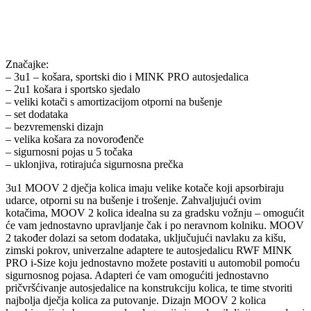
Značajke:
– 3u1 – košara, sportski dio i MINK PRO autosjedalica
– 2u1 košara i sportsko sjedalo
– veliki kotači s amortizacijom otporni na bušenje
– set dodataka
– bezvremenski dizajn
– velika košara za novorođenče
– sigurnosni pojas u 5 točaka
– uklonjiva, rotirajuća sigurnosna prečka
3u1 MOOV 2 dječja kolica imaju velike kotače koji apsorbiraju
udarce, otporni su na bušenje i trošenje. Zahvaljujući ovim
kotačima, MOOV 2 kolica idealna su za gradsku vožnju – omogućit
će vam jednostavno upravljanje čak i po neravnom kolniku. MOOV
2 također dolazi sa setom dodataka, uključujući navlaku za kišu,
zimski pokrov, univerzalne adaptere te autosjedalicu RWF MINK
PRO i-Size koju jednostavno možete postaviti u automobil pomoću
sigurnosnog pojasa. Adapteri će vam omogućiti jednostavno
pričvršćivanje autosjedalice na konstrukciju kolica, te time stvoriti
najbolja dječja kolica za putovanje. Dizajn MOOV 2 kolica