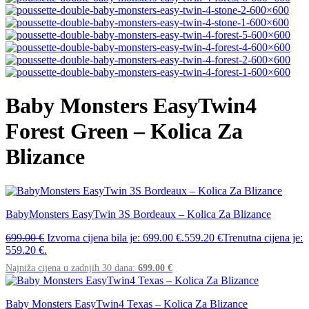
Baby Monsters EasyTwin4
Forest Green – Kolica Za
Blizance
BabyMonsters EasyTwin 3S Bordeaux – Kolica Za Blizance
699.00
€
Izvorna cijena bila je: 699.00 €.
559.20
€
Trenutna cijena je:
559.20 €.
Najniža cijena u zadnjih 30 dana:
699.00
€
Baby Monsters EasyTwin4 Texas – Kolica Za Blizance