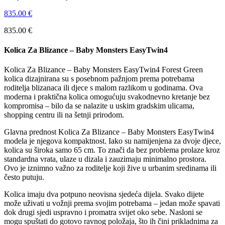
835.00
€
835.00
€
Kolica Za Blizance – Baby Monsters EasyTwin4
Kolica Za Blizance – Baby Monsters EasyTwin4 Forest Green
kolica dizajnirana su s posebnom pažnjom prema potrebama
roditelja blizanaca ili djece s malom razlikom u godinama. Ova
moderna i praktična kolica omogućuju svakodnevno kretanje bez
kompromisa – bilo da se nalazite u uskim gradskim ulicama,
shopping centru ili na šetnji prirodom.
Glavna prednost Kolica Za Blizance – Baby Monsters EasyTwin4
modela je njegova kompaktnost. Iako su namijenjena za dvoje djece,
kolica su široka samo 65 cm. To znači da bez problema prolaze kroz
standardna vrata, ulaze u dizala i zauzimaju minimalno prostora.
Ovo je iznimno važno za roditelje koji žive u urbanim sredinama ili
često putuju.
Kolica imaju dva potpuno neovisna sjedeća dijela. Svako dijete
može uživati u vožnji prema svojim potrebama – jedan može spavati
dok drugi sjedi uspravno i promatra svijet oko sebe. Nasloni se
mogu spuštati do gotovo ravnog položaja, što ih čini prikladnima za