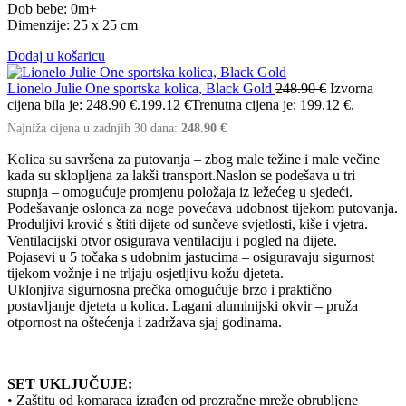
Dob bebe: 0m+
Dimenzije: 25 x 25 cm
Dodaj u košaricu
Lionelo Julie One sportska kolica, Black Gold
248.90
€
Izvorna
cijena bila je: 248.90 €.
199.12
€
Trenutna cijena je: 199.12 €.
Najniža cijena u zadnjih 30 dana:
248.90
€
Kolica su savršena za putovanja – zbog male težine i male večine
kada su sklopljena za lakši transport.Naslon se podešava u tri
stupnja – omogućuje promjenu položaja iz ležećeg u sjedeći.
Podešavanje oslonca za noge povećava udobnost tijekom putovanja.
Produljivi krović s štiti dijete od sunčeve svjetlosti, kiše i vjetra.
Ventilacijski otvor osigurava ventilaciju i pogled na dijete.
Pojasevi u 5 točaka s udobnim jastucima – osiguravaju sigurnost
tijekom vožnje i ne trljaju osjetljivu kožu djeteta.
Uklonjiva sigurnosna prečka omogućuje brzo i praktično
postavljanje djeteta u kolica. Lagani aluminijski okvir – pruža
otpornost na oštećenja i zadržava sjaj godinama.
SET UKLJUČUJE:
• Zaštitu od komaraca izrađen od prozračne mreže obrubljene