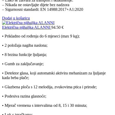
– Lako se zatvara za transport i skladištenje.
– Nikada ne ostavljajte dijete bez nadzora
– Sigurnosni standardi: EN 14988:2017+A1:2020
Dodaj u košaricu
Električna njihaljka ALANNI
94.50
€
• Prikladno od rođenja do 6 mjeseci (max 9 kg);
• 2 položaja nagiba naslona;
• 8 brzina funkcije ljuljanja;
• Gumb za zaključavanje;
• Detektor glasa, koji automatski aktivira mehanizam za ljuljanje
kada beba plače;
• Glazbena ploča s 12 melodija, zvukovima ptica i prirode;
• Podesiva razina glasnoće;
• Mjerač vremena s intervalima od 8, 15 i 30 minuta;
• Luk s igračkama;