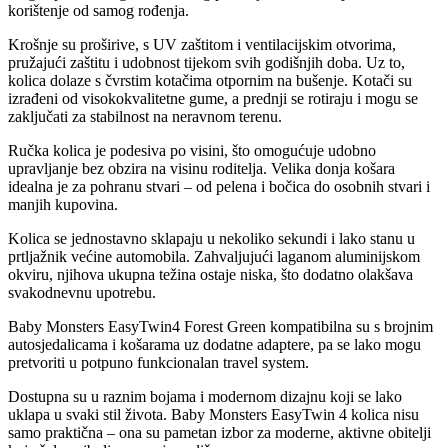
korištenje od samog rođenja.
Krošnje su proširive, s UV zaštitom i ventilacijskim otvorima,
pružajući zaštitu i udobnost tijekom svih godišnjih doba. Uz to,
kolica dolaze s čvrstim kotačima otpornim na bušenje. Kotači su
izrađeni od visokokvalitetne gume, a prednji se rotiraju i mogu se
zaključati za stabilnost na neravnom terenu.
Ručka kolica je podesiva po visini, što omogućuje udobno
upravljanje bez obzira na visinu roditelja. Velika donja košara
idealna je za pohranu stvari – od pelena i bočica do osobnih stvari i
manjih kupovina.
Kolica se jednostavno sklapaju u nekoliko sekundi i lako stanu u
prtljažnik većine automobila. Zahvaljujući laganom aluminijskom
okviru, njihova ukupna težina ostaje niska, što dodatno olakšava
svakodnevnu upotrebu.
Baby Monsters EasyTwin4 Forest Green kompatibilna su s brojnim
autosjedalicama i košarama uz dodatne adaptere, pa se lako mogu
pretvoriti u potpuno funkcionalan travel system.
Dostupna su u raznim bojama i modernom dizajnu koji se lako
uklapa u svaki stil života. Baby Monsters EasyTwin 4 kolica nisu
samo praktična – ona su pametan izbor za moderne, aktivne obitelji