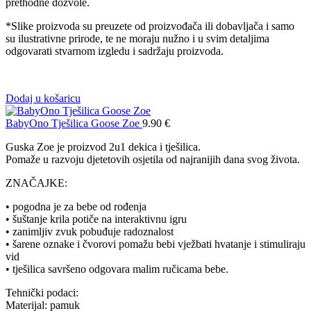
prethodne dozvole.
*Slike proizvoda su preuzete od proizvođača ili dobavljača i samo
su ilustrativne prirode, te ne moraju nužno i u svim detaljima
odgovarati stvarnom izgledu i sadržaju proizvoda.
Dodaj u košaricu
BabyOno Tješilica Goose Zoe
9.90
€
Guska Zoe je proizvod 2u1 dekica i tješilica.
Pomaže u razvoju djetetovih osjetila od najranijih dana svog života.
ZNAČAJKE:
• pogodna je za bebe od rođenja
• šuštanje krila potiče na interaktivnu igru
• zanimljiv zvuk pobuđuje radoznalost
• šarene oznake i čvorovi pomažu bebi vježbati hvatanje i stimuliraju
vid
• tješilica savršeno odgovara malim ručicama bebe.
Tehnički podaci:
Materijal: pamuk