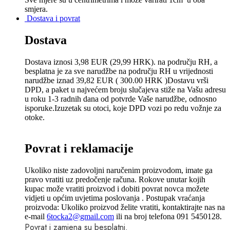
smjera.
Dostava i povrat
Dostava
Dostava iznosi 3,98 EUR (29,99 HRK). na području RH, a
besplatna je za sve narudžbe na području RH u vrijednosti
narudžbe iznad 39,82 EUR ( 300.00 HRK )Dostavu vrši
DPD, a paket u najvećem broju slučajeva stiže na Vašu adresu
u roku 1-3 radnih dana od potvrde Vaše narudžbe, odnosno
isporuke.Izuzetak su otoci, koje DPD vozi po redu vožnje za
otoke.
Povrat i reklamacije
Ukoliko niste zadovoljni naručenim proizvodom, imate ga
pravo vratiti uz predočenje računa. Rokove unutar kojih
kupac može vratiti proizvod i dobiti povrat novca možete
vidjeti u općim uvjetima poslovanja . Postupak vraćanja
proizvoda: Ukoliko proizvod želite vratiti, kontaktirajte nas na
e-mail
6tocka2@gmail.com
ili na broj telefona 091 5450128.
Povrat i zamjena su besplatni.