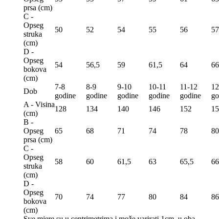
prsa (сm)
C -
Opseg
50
52
54
55
56
57
struka
(сm)
D -
Opseg
54
56,5
59
61,5
64
66
bokova
(сm)
7-8
8-9
9-10
10-11
11-12
12
Dob
godine
godine
godine
godine
godine
go
A - Visina
128
134
140
146
152
15
(сm)
B -
Opseg
65
68
71
74
78
80
prsa (сm)
C -
Opseg
58
60
61,5
63
65,5
66
struka
(сm)
D -
Opseg
70
74
77
80
84
86
bokova
(сm)
Sve mjere su u centrimetrima
i može varirati 1cm u oba