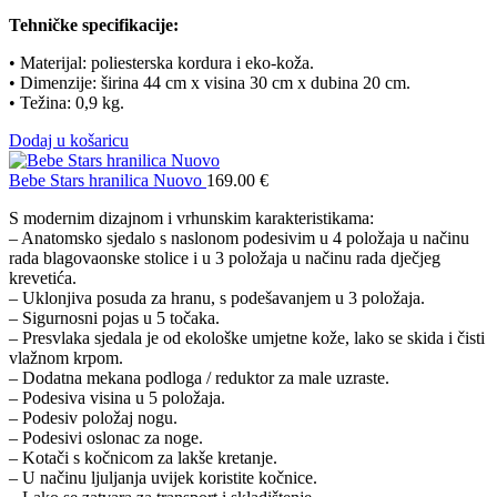
Tehničke specifikacije:
• Materijal: poliesterska kordura i eko-koža.
• Dimenzije: širina 44 cm x visina 30 cm x dubina 20 cm.
• Težina: 0,9 kg.
Dodaj u košaricu
Bebe Stars hranilica Nuovo
169.00
€
S modernim dizajnom i vrhunskim karakteristikama:
– Anatomsko sjedalo s naslonom podesivim u 4 položaja u načinu
rada blagovaonske stolice i u 3 položaja u načinu rada dječjeg
krevetića.
– Uklonjiva posuda za hranu, s podešavanjem u 3 položaja.
– Sigurnosni pojas u 5 točaka.
– Presvlaka sjedala je od ekološke umjetne kože, lako se skida i čisti
vlažnom krpom.
– Dodatna mekana podloga / reduktor za male uzraste.
– Podesiva visina u 5 položaja.
– Podesiv položaj nogu.
– Podesivi oslonac za noge.
– Kotači s kočnicom za lakše kretanje.
– U načinu ljuljanja uvijek koristite kočnice.