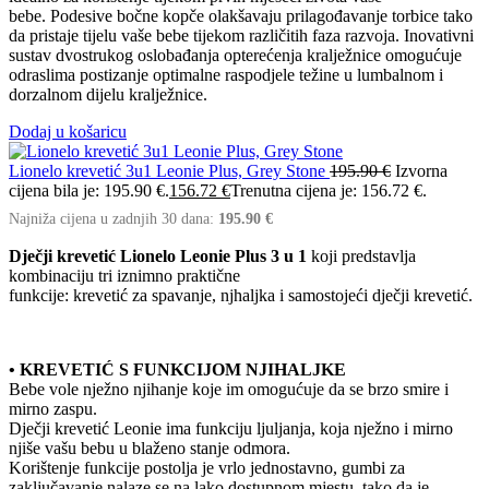
bebe. Podesive bočne kopče olakšavaju prilagođavanje torbice tako
da pristaje tijelu vaše bebe tijekom različitih faza razvoja. Inovativni
sustav dvostrukog oslobađanja opterećenja kralježnice omogućuje
odraslima postizanje optimalne raspodjele težine u lumbalnom i
dorzalnom dijelu kralježnice.
Dodaj u košaricu
Lionelo krevetić 3u1 Leonie Plus, Grey Stone
195.90
€
Izvorna
cijena bila je: 195.90 €.
156.72
€
Trenutna cijena je: 156.72 €.
Najniža cijena u zadnjih 30 dana:
195.90
€
Dječji krevetić Lionelo Leonie Plus 3 u 1
koji predstavlja
kombinaciju tri iznimno praktične
funkcije: krevetić za spavanje, njhaljka i samostojeći dječji krevetić.
• KREVETIĆ S FUNKCIJOM NJIHALJKE
Bebe vole nježno njihanje koje im omogućuje da se brzo smire i
mirno zaspu.
Dječji krevetić Leonie ima funkciju ljuljanja, koja nježno i mirno
njiše vašu bebu u blaženo stanje odmora.
Korištenje funkcije postolja je vrlo jednostavno, gumbi za
zaključavanje nalaze se na lako dostupnom mjestu, tako da je