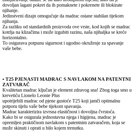
dovoljan lagani pokret da ih pomaknete i pokrenete ili blokirate
njihanje.
Jedinstveni dizajn omogućuje da madrac ostane stabilan tijekom
njihanja.
Za razliku od standardnih proizvoda ove vrste, kod kojih se madrac
kotrlja na klizačima i može izgubiti razinu, naša njihaljka se kreće
horizontalno.
To osigurava potpunu sigurnost i ugodno okruženje za spavanje
vaše bebe.
• T25 PJENASTI MADRAC S NAVLAKOM NA PATENTNI
ZATVARAČ
Kvalitetan madrac ključan je element zdravog sna! Zbog toga smo u
krevetiću Lionelo Leonie Plus
upotrijebili madrac od pjene gustoće T25 koji jamči optimalnu
potporu tijelu vaše bebe tijekom spavanja.
Madrac karakterizira izvrsna elastičnost i dovoljna čvrstoća.
Kako bi se osigurala jednostavna njega i higijena, madrac je
opremljen praktičnom navlakom s patentnim zatvaračem, koja se
može skinuti i oprati u bilo kojem trenutku.