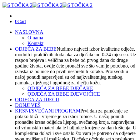
0
Cart
NASLOVNA
O nama
Kontakt
ODJEĆA ZA BEBE
Nudimo najveći izbor kvalitetne odjeće,
modnih i praktičnih dodataka za dječake od 0-24 mjeseca. Uz
raspon brojeva i veličina za bebe od prvog dana do druge
godine života, ovdje ćete pronaći sve što vam je potrebno, od
izlaska iz bolnice do prvih nespretnih koraka. Proizvodi u
našoj ponudi napravljeni su od najkvalitetnijeg turskog
pamuka, nježnog i ugodnog za dječju kožu.
ODJEĆA ZA BEBE DJEČAKE
ODJEĆA ZA BEBE DJEVOJČICE
ODJEĆA ZA DJECU
DONJI VEŠ
KRSNI/SVEČANI PROGRAM
Prvi dan za pamćenje se
polako bliži i vrijeme je za izbor robice. U našoj ponudi
pronađite krsna odijelca lijepog, svečanog kroja, napravljena
od vrhunskih materijala te haljinice krojene za dan krštenja. U
kompletima dolazi i sve ostalo što vam je potreno da odjenete
svog mališana ili mališanku. Dječake očekuje set s prslukom,