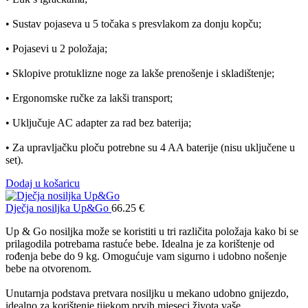
• Sustav pojaseva u 5 točaka s presvlakom za donju kopču;
• Pojasevi u 2 položaja;
• Sklopive protuklizne noge za lakše prenošenje i skladištenje;
• Ergonomske ručke za lakši transport;
• Uključuje AC adapter za rad bez baterija;
• Za upravljačku ploču potrebne su 4 AA baterije (nisu uključene u
set).
Dodaj u košaricu
Dječja nosiljka Up&Go
66.25
€
Up & Go nosiljka može se koristiti u tri različita položaja kako bi se
prilagodila potrebama rastuće bebe. Idealna je za korištenje od
rođenja bebe do 9 kg. Omogućuje vam sigurno i udobno nošenje
bebe na otvorenom.
Unutarnja podstava pretvara nosiljku u mekano udobno gnijezdo,
idealno za korištenje tijekom prvih mjeseci života vaše