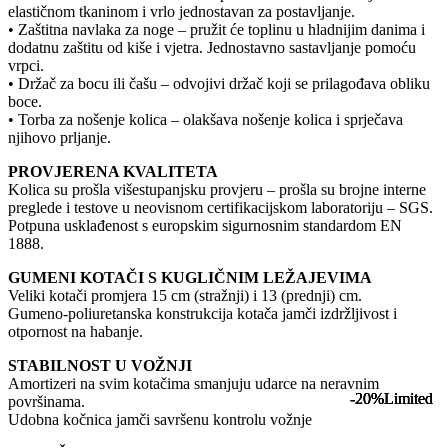
elastičnom tkaninom i vrlo jednostavan za postavljanje.
• Zaštitna navlaka za noge – pružit će toplinu u hladnijim danima i
dodatnu zaštitu od kiše i vjetra. Jednostavno sastavljanje pomoću
vrpci.
• Držač za bocu ili čašu – odvojivi držač koji se prilagođava obliku
boce.
• Torba za nošenje kolica – olakšava nošenje kolica i sprječava
njihovo prljanje.
PROVJERENA KVALITETA
Kolica su prošla višestupanjsku provjeru – prošla su brojne interne
preglede i testove u neovisnom certifikacijskom laboratoriju – SGS.
Potpuna usklađenost s europskim sigurnosnim standardom EN
1888.
GUMENI KOTAČI S KUGLIČNIM LEŽAJEVIMA
Veliki kotači promjera 15 cm (stražnji) i 13 (prednji) cm.
Gumeno-poliuretanska konstrukcija kotača jamči izdržljivost i
otpornost na habanje.
STABILNOST U VOŽNJI
Amortizeri na svim kotačima smanjuju udarce na neravnim
-20%
-20%
-20%
-20%
Limited
Limited
Limited
Limited
površinama.
Udobna kočnica jamči savršenu kontrolu vožnje