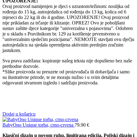
UPOZORENJE!
Ovaj proizvod namijenjen je djeci s uzrastom/težinom: nosiljka od
rođenja do 15 kg, autosjedalica od rođenja do 13 kg, kolica od 6
mjeseci do 22 kg ili do 4 godine. UPOZORENJE! Ovaj proizvod
nije prikladan za trčanje ili klizanje. OPREZ! Ovo je poboljšani
sustav zaštite djece kategorije "univerzalna s pojasovima". Odobren
je u skladu s Pravilnikom br. 129 za korištenje prvenstveno u
"univerzalnim sjedećim pozicijama". NEMOJTE stavljati ovu dječju
autosjedalicu na sjedala opremljena aktivnim prednjim zračnim
jastukom.
Sva prava zadržana: kopiranje našeg teksta nije dopušteno bez naše
prethodne dozvole.
*Slike proizvoda su preuzete od proizvođača ili dobavljača i samo
su ilustrativne prirode, te ne moraju nužno i u svim detaljima
odgovarati stvarnom izgledu i sadržaju proizvoda.
Dodaj u košaricu
BabyOno Unique torba, crno-crvena
79.90
€
Klasični dizajn u novom ruhu, limitirana edicija, Poljski dizajn i