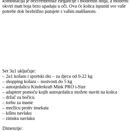
kombinacija je bezvremenske elegancije i modernih linija, a moderni
okviri matt boja brzo upadaju u oči. Ova će kolica ispuniti sve vaše
potrebe dok bezbrižno putujete s vašim mališanom.
Set 3u1 uključuje:
– 2u1 košaru i sportski dio – za djecu od 0-22 kg
– shopping košara – nosivosti do 5 kg
– autosjedalicu Kinderkraft Mink PRO i-Size
– adaptere pomoću kojih autosjedalicu možete staviti na kolica
– držač za bočicu
– torbu za mame
– mrežicu protiv insekata
– kišnu navlaku
– zimsku navlaku
Dimenzije: