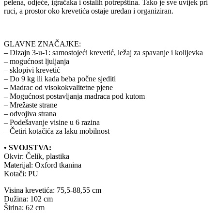
pelena, odjeće, igračaka i ostalih potrepština. Tako je sve uvijek pri
ruci, a prostor oko krevetića ostaje uredan i organiziran.
GLAVNE ZNAČAJKE:
– Dizajn 3-u-1: samostojeći krevetić, ležaj za spavanje i kolijevka
– mogućnost ljuljanja
– sklopivi krevetić
– Do 9 kg ili kada beba počne sjediti
– Madrac od visokokvalitetne pjene
– Mogućnost postavljanja madraca pod kutom
– Mrežaste strane
– odvojiva strana
– Podešavanje visine u 6 razina
– Četiri kotačića za laku mobilnost
• SVOJSTVA:
Okvir: Čelik, plastika
Materijal: Oxford tkanina
Kotači: PU
Visina krevetića: 75,5-88,55 cm
Dužina: 102 cm
Širina: 62 cm