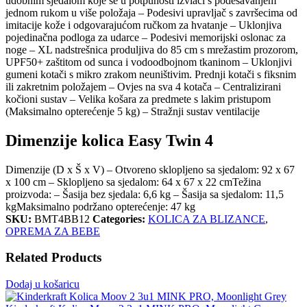
udobnim sjedalom koje se u potpunosti izvlači s podešavanjem
jednom rukom u više položaja – Podesivi upravljač s završecima od
imitacije kože i odgovarajućom ručkom za hvatanje – Uklonjiva
pojedinačna podloga za udarce – Podesivi memorijski oslonac za
noge – XL nadstrešnica produljiva do 85 cm s mrežastim prozorom,
UPF50+ zaštitom od sunca i vodoodbojnom tkaninom – Uklonjivi
gumeni kotači s mikro zrakom neuništivim. Prednji kotači s fiksnim
ili zakretnim položajem – Ovjes na sva 4 kotača – Centralizirani
kočioni sustav – Velika košara za predmete s lakim pristupom
(Maksimalno opterećenje 5 kg) – Stražnji sustav ventilacije
Dimenzije kolica Easy Twin 4
Dimenzije (D x Š x V) – Otvoreno sklopljeno sa sjedalom: 92 x 67
x 100 cm – Sklopljeno sa sjedalom: 64 x 67 x 22 cmTežina
proizvoda: – Šasija bez sjedala: 6,6 kg – Šasija sa sjedalom: 11,5
kgMaksimalno podržano opterećenje: 47 kg
SKU:
BMT4BB12
Categories:
KOLICA ZA BLIZANCE
,
OPREMA ZA BEBE
Related Products
Dodaj u košaricu